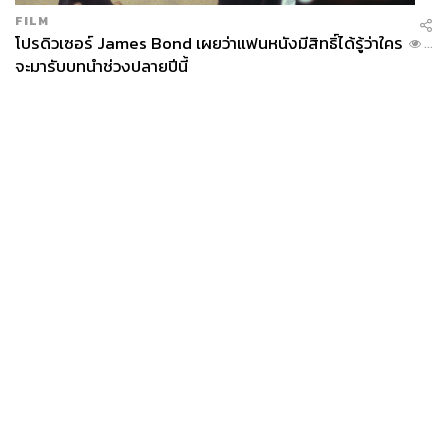
FILM
โปรดิวเซอร์ James Bond เผยว่าแฟนหนังมีสิทธิ์ได้รู้ว่าใคร
...
จะมารับบทนำช่วงปลายปีนี้
News
Wealth
Pop
Podcast
Video
Now
Opinion
Careers
Events
Privacy
About
Contact
Policy
FOR
ADVERTISING
MEMBERSHIP