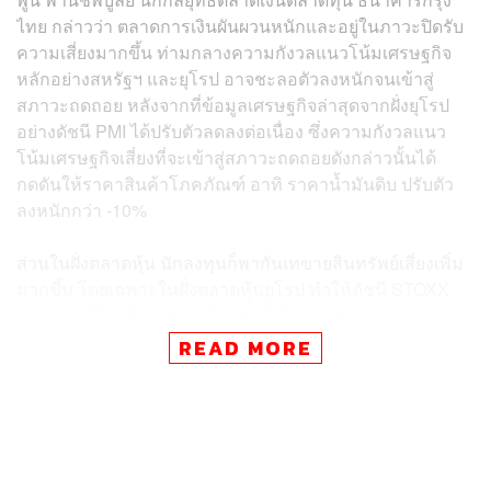
ไทย กล่าวว่า ตลาดการเงินผันผวนหนักและอยู่ในภาวะปิดรับ
ความเสี่ยงมากขึ้น ท่ามกลางความกังวลแนวโน้มเศรษฐกิจ
หลักอย่างสหรัฐฯ และยุโรป อาจชะลอตัวลงหนักจนเข้าสู่
สภาวะถดถอย หลังจากที่ข้อมูลเศรษฐกิจล่าสุดจากฝั่งยุโรป
อย่างดัชนี PMI ได้ปรับตัวลดลงต่อเนื่อง ซึ่งความกังวลแนว
โน้มเศรษฐกิจเสี่ยงที่จะเข้าสู่สภาวะถดถอยดังกล่าวนั้นได้
กดดันให้ราคาสินค้าโภคภัณฑ์ อาทิ ราคาน้ำมันดิบ ปรับตัว
ลงหนักกว่า -10%
ส่วนในฝั่งตลาดหุ้น นักลงทุนก็พากันเทขายสินทรัพย์เสี่ยงเพิ่ม
มากขึ้น โดยเฉพาะในฝั่งตลาดหุ้นยุโรป ทำให้ดัชนี STOXX
600 ของยุโรป ดิ่งลงกว่า -2.11% นำโดยการปรับตัวลดลง
ของหุ้นในกลุ่มอุตสาหกรรมที่อ่อนไหวกับแนวโน้มเศรษฐกิจ
READ MORE
อย่างกลุ่มพลังงาน BP -7.0%, Total Energies -6.4% และ
กลุ่มการเงิน Santander -3.2%, HSBC -3.0%
ในฝั่งสหรัฐฯ ผู้เล่นในตลาดต่างเทขายสินทรัพย์เสี่ยงเช่นกัน
ส่งผลให้ดัชนี S&P 500 ปรับตัวลงไปกว่า -2.0% ก่อนที่จะรีบา