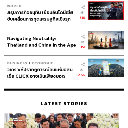
WORLD
สรุปภารกิจอนุทิน เยือนอินโดนีเซีย
516
ขับเคลื่อนการทูตเศรษฐกิจเชิงรุก
ประกาศหุ้นส่วนยุทธศาสตร์ไทย –
อินโดนีเซีย
Navigating Neutrality:
Thailand and China in the Age
151
of a New Global Order
BUSINESS
/
ECONOMIC
วิเคราะห์ปรากฏการณ์คนแห่ขอสิน
2.5K
เชื่อ CLICX อาจเป็นเพียงยอด
ภูเขาน้ำแข็ง ของปัญหาหนี้ครัว
เรือนไทยที่ถูกซุกไว้
LATEST STORIES