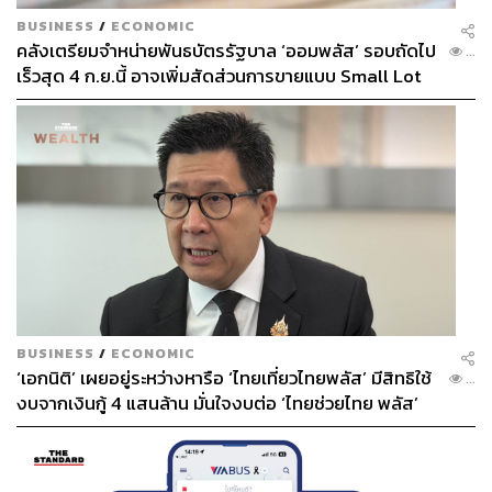
BUSINESS
/
ECONOMIC
คลังเตรียมจำหน่ายพันธบัตรรัฐบาล ‘ออมพลัส’ รอบถัดไป
...
เร็วสุด 4 ก.ย.นี้ อาจเพิ่มสัดส่วนการขายแบบ Small Lot
First มากขึ้น
BUSINESS
/
ECONOMIC
‘เอกนิติ’ เผยอยู่ระหว่างหารือ ‘ไทยเที่ยวไทยพลัส’ มีสิทธิใช้
...
งบจากเงินกู้ 4 แสนล้าน มั่นใจงบต่อ ‘ไทยช่วยไทย พลัส’
เฟส 2 มีเพียงพอ