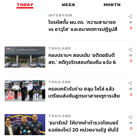
TODAY
WEEK
MONTH
INTERVIEW
ไขรหัสตั้ง ผบ.ตร. ‘ความสามารถ
0
vs อาวุโส’ และอนาคตการปฏิรูปสี
กากี กับ พล.ต.อ. เอก อังสนานนท์
THAILAND
กองปราบฯ สอบเข้ม ‘อดีตอธิบดี
0
สถ.’ คดีทุจริตสอบท้องถิ่น แจ้ง 6
ข้อหาหนัก จ่อชง ป.ป.ช. 12 ส.ค. นี้
THAILAND
ครอบครัวรับร่าง ฮลุน โซโล่ แล้ว
0
เตรียมส่งชันสูตรหาสาเหตุการเสีย
ชีวิต
THAILAND
‘ธนารัตน์’ ให้ปากคำตำรวจไซเบอร์
0
แฉช่องโหว่ 20 หน่วยงานรัฐ ยันไร้
นัยทางการเมือง