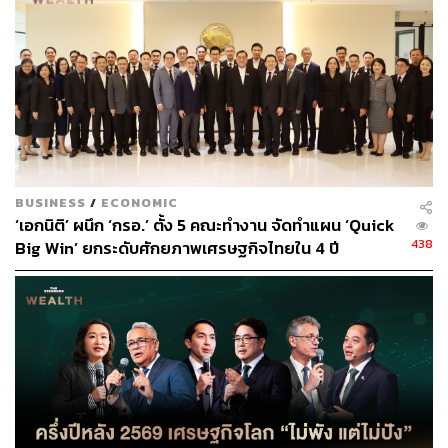
ดอลลาร์ยังมีอยู่ หากทางการจีนกลับมาใช้มาตรการล็อก
ดาวน์อีกครั้ง หลังเริ่มมีรายงานยอดผู้ติดเชื้อในจีนเพิ่มขึ้น ซึ่ง
หากภาพดังกล่าวเกิดขึ้นในช่วงที่ไทยก็เริ่มเจอการระบาด
ระลอกใหม่ ก็อาจยิ่งกดดันค่าเงินบาทผ่านแรงขายหุ้นไทย
ของนักลงทุนต่างชาติ โดยเฉพาะแรงเทขายหุ้นกลุ่มท่องเที่ยว
และธีมการเปิดเมือง (Reopening Theme)
อย่างไรก็ดี เรามองว่าความผันผวนสูงของเงินบาทในช่วงนี้
BUSINESS
/
ECONOMIC
อาจทำให้ทางธนาคารแห่งประเทศไทยเข้ามาช่วยลดความ
‘เอกนิติ’ ผนึก ‘กรอ.’ ตั้ง 5 คณะทำงาน จัดทำแผน ‘Quick
ผันผวนลงได้ ซึ่งอาจช่วยชะลอการอ่อนค่าของเงินบาท เพื่อ
438
Big Win’ ยกระดับศักยภาพเศรษฐกิจไทยใน 4 ปี
ให้ผู้ประกอบการสามารถปรับกลยุทธ์ปิดความเสี่ยงจากอัตรา
แลกเปลี่ยนได้ทัน
นอกจากนี้เราประเมินว่าผู้ส่งออกอาจเริ่มกลับมาทยอยขาย
เงินดอลลาร์ได้ หลังเงินบาทอ่อนค่าแตะโซน 36 บาทต่อ
ดอลลาร์ ซึ่งอาจช่วยชะลอการอ่อนค่าของเงินบาทได้เช่นกัน
ขณะที่ผู้นำเข้าส่วนใหญ่ได้ทยอยซื้อเงินดอลลาร์ไว้พอสมควร
แล้ว ทำให้ภาพ Panic Buy เงินดอลลาร์จากผู้นำเข้าอาจไม่ได้