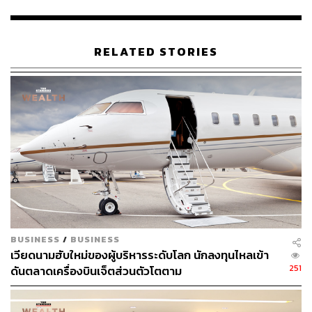
โดยเรามองว่าบอนด์ยีลด์ 10 ปี สหรัฐฯ อาจทรงตัวหรือปรับตัว
ลดลงได้ หากตลาดเชื่อว่า Fed จะไม่สามารถเร่งขึ้นดอกเบี้ย
รุนแรงและเริ่มปรับลดคาดการณ์อัตราดอกเบี้ยสูงสุดของ
RELATED STORIES
Fed (Terminal Rate) กลับกัน หากตลาดมองว่า Fed ยังมีแนว
โน้มเดินหน้าเร่งขึ้นดอกเบี้ย ก็อาจหนุนให้บอนด์ยีลด์ 10 ปี
สหรัฐฯ ปรับตัวขึ้นมาได้ แต่การปรับตัวขึ้นก็อาจถูกชะลอด้วย
แรงซื้อพันธบัตรเพื่อถือเป็นสินทรัพย์ปลอดภัย
สำหรับแนวโน้มค่าเงินบาท การอ่อนค่าอย่างรวดเร็วจนแตะ
ระดับ 36 บาทต่อดอลลาร์นั้น หลักๆ แล้วมาจากการแข็งค่า
ของเงินดอลลาร์ ซึ่งเป็นผลจากความต้องการสินทรัพย์
ปลอดภัย รวมถึงการอ่อนค่าลงหนักของสกุลเงินฝั่งยุโรปจาก
ความกังวลแนวโน้มเศรษฐกิจหลักเสี่ยงถดถอย ทำให้เรามอง
ว่าหากตลาดยังคงกังวลภาพเศรษฐกิจถดถอยอยู่ เงินดอลลาร์
BUSINESS
/
BUSINESS
ก็ยังมีโอกาสได้แรงหนุนต่อเนื่อง กดดันเงินบาทอ่อนค่าลงได้
เวียดนามฮับใหม่ของผู้บริหารระดับโลก นักลงทุนไหลเข้า
251
ดันตลาดเครื่องบินเจ็ตส่วนตัวโตตาม
ทั้งนี้ จุดกลับตัวของเงินดอลลาร์อาจเกิดขึ้นในช่วงการประชุม
Fed ปลายเดือนนี้ หาก Fed ไม่ได้ส่งสัญญาณพร้อมเร่งขึ้น
ดอกเบี้ยรุนแรง แต่ความเสี่ยงเงินบาทอ่อนค่าทะลุ 36 บาทต่อ