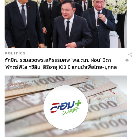
POLITICS
ทักษิณ ร่วมสวดพระอภิธรรมศพ ‘พล.ต.ท. ผ่อน’ บิดา
...
‘พักตร์พิไล ทวีสิน’ สิริอายุ 103 ปี แกนนำเพื่อไทย-บุคคล
หลากวงการร่วมอาลัย