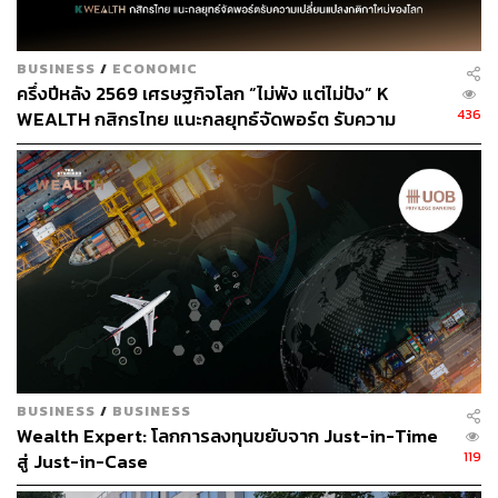
เกิดขึ้น และมองว่าผู้นำเข้าอาจรอจังหวะการย่อตัวของเงิน
บาทกลับมาต่ำกว่า 36 บาทต่อดอลลาร์ โดยมองกรอบเงิน
บาทวันนี้คาดว่าจะอยู่ที่ระดับ 35.85-36.05 บาทต่อดอลลาร์
BUSINESS
/
ECONOMIC
ครึ่งปีหลัง 2569 เศรษฐกิจโลก “ไม่พัง แต่ไม่ปัง” K
436
WEALTH กสิกรไทย แนะกลยุทธ์จัดพอร์ต รับความ
เปลี่ยนแปลงกติกาใหม่ของโลก
ช่องทางติดตาม
THE STANDARD WEALTH
Twitter:
twitter.com/standard_wealth
Instagram:
instagram.com/thestandardwealth
Official Line:
https://lin.ee/xfPbXUP
สามารถติดตาม THE STANDARD WEALTH
ผ่านแอปพลิเคชันต่างๆ ที่คุณสะดวกหรือใช้งานอยู่แล้วได้เลย
BUSINESS
/
BUSINESS
Wealth Expert: โลกการลงทุนขยับจาก Just-in-Time
119
สู่ Just-in-Case