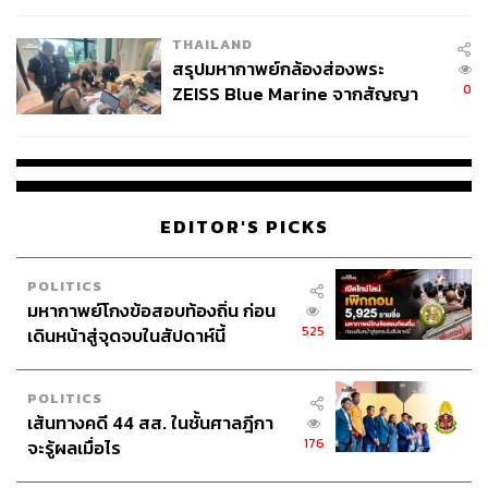
THAILAND
สรุปมหากาพย์กล้องส่องพระ
0
ZEISS Blue Marine จากสัญญา
ผลิต 8.3 ล้าน สู่ข้อพิพาท ‘มา
เวลล์ฯ’ ฟ้อง ‘โทน บางแค’ ผิดนัด
จ่ายหนี้-แอบระบุแบรนด์
EDITOR'S PICKS
POLITICS
มหากาพย์โกงข้อสอบท้องถิ่น ก่อน
525
เดินหน้าสู่จุดจบในสัปดาห์นี้
POLITICS
เส้นทางคดี 44 สส. ในชั้นศาลฎีกา
176
จะรู้ผลเมื่อไร