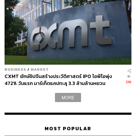
TAGS:
การลงทุน
การเงิน
ราคาน้ำมัน
เงินบาทอ่อนค่า
สกุลเงิน
ตลาดเงิน
BUSINESS
/
MARKET
44
CXMT ยักษ์ชิปจีนสร้างประวัติศาสตร์ IPO ไอพีโอพุ่ง
216
472% วันแรก มาร์เก็ตแคปทะลุ 3.3 ล้านล้านหยวน
ABOUT THE AUTHOR
MORE
THE STANDARD WEALTH
สำนักข่าวเศรษฐกิจ ธุรกิจ และการลงทุน โดย
ทีมข่าว THE STANDARD
MOST POPULAR