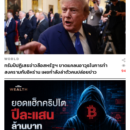
กองทุนการเงินระหว่างประเทศ (IMF) มองว่าสถานการณ์
ความขัดแย้งที่ทวีความรุนแรงขึ้นในตะวันออกกลาง จะ
ทำให้ราคาน้ำมันพุ่งขึ้น 15% และค่าขนส่งที่สูงขึ้น ซึ่งจะ
ทำให้อัตราเงินเฟ้อทั่วโลกเพิ่มขึ้นประมาณ 0.7% นอกจากนี้
Morgan Stanley ได้ปรับเพิ่มการคาดการณ์น้ำมันดิบเบรนท์
ในไตรมาสที่ 3 ขึ้น 4 ดอลลาร์ต่อบาร์เรล เป็น 94 ดอลลาร์ต่อ
บาร์เรล
WORLD
ทรัมป์ปฏิเสธข่าวลือสหรัฐฯ ขาดแคลนอาวุธในการทำ
ฟรังก์สวิสและเยนญี่ปุ่น ขึ้นแท่นสกุลเงินที่หลบภัย
94
สงครามกับอิหร่าน เผยกำลังล่าตัวคนปล่อยข่าว
สกุลเงินฟรังก์สวิส (CHF) และเยนญี่ปุ่น (JPY) เป็นสกุลเงินที่
ปลอดภัย ซึ่งหลังจากที่เกิดเหตุการณ์อิหร่านตอบโต้ด้วยการ
ส่งเครื่องบินมาโจมตีอิสราเอล สกุลเงินทั้งสองได้พุ่งสูงขึ้น
ทันทีเมื่อเทียบกับสกุลเงินอื่น แม้ว่าจะชะลอตัวลงหลังจากที่
เหตุการณ์สงบลงในเวลาต่อมา