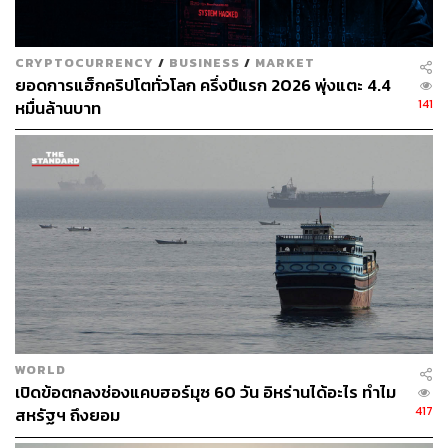
ตลาดหุ้นและคริปโตปรับตัวลง เนื่องจากเป็นสินทรัพย์ที่
มีความเสี่ยง
CRYPTOCURRENCY
/
BUSINESS
/
MARKET
ยอดการแฮ็กคริปโตทั่วโลก ครึ่งปีแรก 2026 พุ่งแตะ 4.4
ตลาดหุ้นและคริปโตเคอร์เรนซีถูกมองว่าเป็นสินทรัพย์ที่มี
141
หมื่นล้านบาท
ความเสี่ยง จึงทำให้นักลงทุนมีแนวโน้มที่จะลดการลงทุนใน
พอร์ตมากกว่าสินทรัพย์อื่นๆ ที่ได้กล่าวมาข้างต้น ซึ่งหลังจาก
ที่มีข่าวการโจมตีเมื่อสัปดาห์ที่แล้ว ตลาดหุ้นญี่ปุ่นเจอแรงเท
ขายจนร่วงลงกว่า 3% ฟิวเจอร์สหุ้นยุโรปลดลง 1.5-2% ขณะ
ที่ฟิวเจอร์สสหรัฐฯ ร่วงลงอย่างรวดเร็ว แม้ว่าทางการของทั้ง
สองประเทศจะไม่ได้ออกมาชี้แจงรายละเอียดถึงเหตุการณ์ที่
เกิดขึ้น แต่ความไม่แน่นอนที่ยังคงอยู่ทำให้นักลงทุนยังคง
จับตาดูต่อไป
Ajay Bagga ประธานเจ้าหน้าที่บริหารของ OPC Asset
Solution กล่าวว่า ราคาน้ำมันถือเป็นความเสี่ยงหลักของ
WORLD
เปิดข้อตกลงช่องแคบฮอร์มุซ 60 วัน อิหร่านได้อะไร ทำไม
ประเทศที่นำเข้าน้ำมัน เช่น อินเดีย แม้นี่จะเป็นความขัดแย้ง
417
สหรัฐฯ ถึงยอม
ในตะวันออกกลาง แต่หากอิหร่านเลือกที่จะโจมตีโรงกลั่น
น้ำมันของซาอุดีอาระเบีย หรือลดการขนส่งน้ำมันในอ่าว