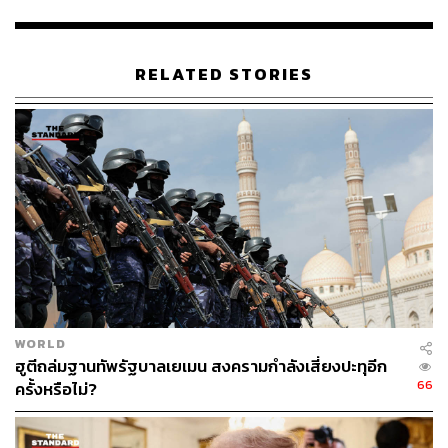
ตะวันออกกลางรุนแรง
RELATED STORIES
ราคาน้ำมันดิบเบรนท์ และ West Texas Intermediate (WTI)
ของสหรัฐฯ พุ่งขึ้นมากกว่า 3% หลังจากที่มีข่าวระเบิดใน
อิหร่าน แม้ว่าขณะนี้จะมีการปรับตัวลงมาเล็กน้อย เนื่องจาก
สถานการณ์เริ่มเงียบลง อย่างไรก็ตาม ความไม่แน่นอน
ระหว่างทั้งสองประเทศ รวมถึงความขัดแย้งในภูมิภาคตะวัน
ออกที่ยังคงมีอยู่ สิ่งเหล่านี้ยังคงมีอิทธิพลต่อความเชื่อมั่นของ
นักลงทุนและผลักดันความผันผวนของตลาด
จนถึงขณะนี้ราคาน้ำมันสูงขึ้นประมาณ 16% ในปีนี้ เนื่องจาก
ความกังวลด้านอุปทานที่สูง ความตึงเครียดใน
ตะวันออกกลางที่ทวีความรุนแรงขึ้นระหว่างอิหร่านและ
อิสราเอล รวมทั้งการโจมตีโครงสร้างพื้นฐานด้านพลังงาน
WORLD
ระหว่างยูเครนและรัสเซีย และการที่องค์การกลุ่มประเทศผู้
ฮูตีถล่มฐานทัพรัฐบาลเยเมน สงครามกำลังเสี่ยงปะทุอีก
66
ส่งน้ำมันออก (OPEC) และพันธมิตรคงนโยบายการจัดหา
ครั้งหรือไม่?
น้ำมันไว้ไม่เปลี่ยนแปลงจนถึงช่วงครึ่งหลังของปี 2024 ทำให้
ราคาน้ำมันเพิ่มขึ้น