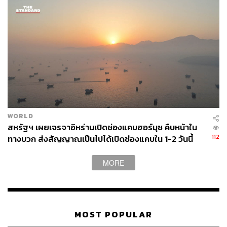
เปอร์เซีย อาจทำให้เกิดความกังวลต่ออุปทานน้ำมันและส่ง
ผลกระทบต่อราคา แน่นอนว่าราคาน้ำมันที่สูงขึ้นย่อมทำให้
ต้นทุนทางเศรษฐกิจสูงขึ้นตามไปด้วย และสิ่งนี้ส่งผลต่ออัตรา
เงินเฟ้อของประเทศที่ตามมา และส่งผลต่อนโยบายทางการ
เงินของประเทศต่างๆ อีกด้วย
อ้างอิง:
https://www.reuters.com/markets/currencies/surging-
dollar-set-weekly-gain-us-data-fed-push-back-rate-cu
WORLD
ts-2024-04-19/
สหรัฐฯ เผยเจรจาอิหร่านเปิดช่องแคบฮอร์มุซ คืบหน้าใน
https://www.livemint.com/market/commodities/oil-rise
112
ทางบวก ส่งสัญญาณเป็นไปได้เปิดช่องแคบใน 1-2 วันนี้
s-16-ytd-on-middle-east-crisis-how-will-the-fresh-spi
ke-impact-india-and-world-marketsexplained-11713
MORE
542067277.html#:~:text=Oil%20prices%20are%20u
p%20around,infrastructure%20between%20Ukrain
e%20and%20Russia
https://edition.cnn.com/2024/04/15/energy/oil-market-
MOST POPULAR
iran-israel-conflict/index.html
https://economictimes.indiatimes.com/markets/expert