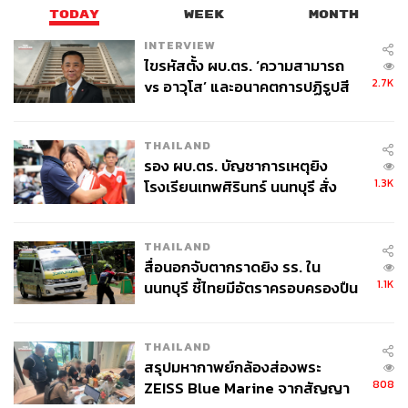
TODAY
WEEK
MONTH
-view/iran-israel-conflict-2-3-cut-in-indian-market-like
ly-says-ajay-bagga/articleshow/109422062.cms?fro
INTERVIEW
ไขรหัสตั้ง ผบ.ตร. ‘ความสามารถ
m=mdr
2.7K
vs อาวุโส’ และอนาคตการปฏิรูปสี
กากี กับ พล.ต.อ. เอก อังสนานนท์
สามารถติดตาม THE STANDARD WEALTH
THAILAND
ผ่านแอปพลิเคชันต่างๆ ที่คุณสะดวกหรือใช้งานอยู่แล้วได้เลย
รอง ผบ.ตร. บัญชาการเหตุยิง
1.3K
โรงเรียนเทพศิรินทร์ นนทบุรี สั่ง
ค้นหา 2 รอบยืนยันไร้คนติดค้าง พบ
ศพปู่-ย่าที่บ้านพักผู้ก่อเหตุ
THAILAND
สื่อนอกจับตากราดยิง รร. ใน
TAGS:
การลงทุน
เหตุการณ์ อิสราเอล vs อิหร่าน
1.1K
นนทบุรี ชี้ไทยมีอัตราครอบครองปืน
Cryptocurrency
ตะวันออกกลาง
ราคาน้ำมัน
ราคาทองคำ
ทองคำ
ตลาดหุ้นทั่วโลก
เงินฟรังก์
สูงในระดับต้นของภูมิภาค
Iran
เงินเยน
Israel
West Texas Intermediate (WTI)
THAILAND
สรุปมหากาพย์กล้องส่องพระ
808
ZEISS Blue Marine จากสัญญา