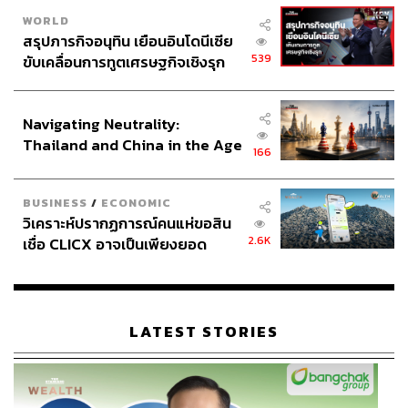
WORLD
สรุปภารกิจอนุทิน เยือนอินโดนีเซีย
539
ขับเคลื่อนการทูตเศรษฐกิจเชิงรุก
ประกาศหุ้นส่วนยุทธศาสตร์ไทย –
อินโดนีเซีย
Navigating Neutrality:
Thailand and China in the Age
166
of a New Global Order
BUSINESS
/
ECONOMIC
วิเคราะห์ปรากฏการณ์คนแห่ขอสิน
2.6K
เชื่อ CLICX อาจเป็นเพียงยอด
ภูเขาน้ำแข็ง ของปัญหาหนี้ครัว
เรือนไทยที่ถูกซุกไว้
LATEST STORIES