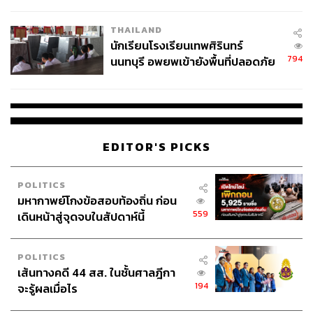
ผลิต 8.3 ล้าน สู่ข้อพิพาท ‘มา
เวลล์ฯ’ ฟ้อง ‘โทน บางแค’ ผิดนัด
THAILAND
จ่ายหนี้-แอบระบุแบรนด์
นักเรียนโรงเรียนเทพศิรินทร์
794
นนทบุรี อพยพเข้ายังพื้นที่ปลอดภัย
ชั่วคราว หลังเหตุใช้อาวุธปืนภายใน
269
โรงเรียนคลี่คลาย
ABOUT THE AUTHOR
EDITOR'S PICKS
ลัลน์ลลิต ศรีจันทร์ดร
Content Creator THE STANDARD WEALTH
POLITICS
มหากาพย์โกงข้อสอบท้องถิ่น ก่อน
559
เดินหน้าสู่จุดจบในสัปดาห์นี้
POLITICS
เส้นทางคดี 44 สส. ในชั้นศาลฎีกา
194
จะรู้ผลเมื่อไร