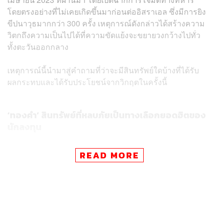
โดยตรงอย่างที่ไม่เคยเกิดขึ้นมาก่อนต่ออิสราเอล ซึ่งมีการยิง
ขีปนาวุธมากกว่า 300 ครั้ง เหตุการณ์ดังกล่าวได้สร้างความ
วิตกถึงความเป็นไปได้ที่ความขัดแย้งจะขยายวงกว้างไปทั่ว
ทั้งตะวันออกกลาง
เหตุการณ์นี้นำมาสู่คำถามที่ว่าจะมีสินทรัพย์ใดบ้างที่ได้รับ
ผลกระทบและได้รับประโยชน์จากวิกฤตในครั้งนี้
‘ทองคำ’ สินทรัพย์ที่หลบภัยเป็นทางเลือกยอดฮิตของ
นักลงทุน
READ MORE
การเคลื่อนไหวเพิ่มขึ้นอย่างแข็งแกร่งของทองคำมาจากการ
ที่นักลงทุนหันไปหาสินทรัพย์ที่หลบภัย (Safe Haven) มากขึ้น
ความตึงเครียดทางภูมิรัฐศาสตร์ที่เพิ่มขึ้น รวมถึงการที่
ธนาคารกลางหลายแห่งทั่วโลกซื้อทองคำเก็บไว้เป็น
ทุนสำรองได้ผลักดันให้ทองคำแตะระดับสูงสุดเป็น
ประวัติการณ์ (All Time High) ที่ 2,431.60 ดอลลาร์ เมื่อวันที่