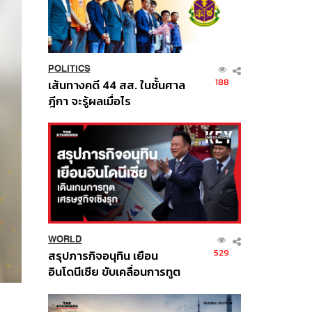
POLITICS
188
เส้นทางคดี 44 สส. ในชั้นศาล
ฎีกา จะรู้ผลเมื่อไร
WORLD
529
สรุปภารกิจอนุทิน เยือน
อินโดนีเซีย ขับเคลื่อนการทูต
เศรษฐกิจเชิงรุก ประกาศหุ้น
ส่วนยุทธศาสตร์ไทย –