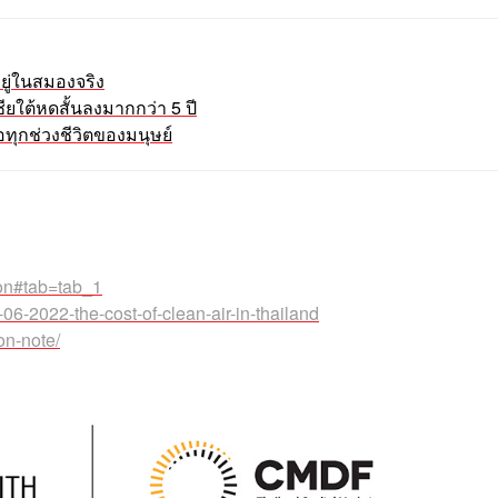
ู่ในสมองจริง
ใต้หดสั้นลงมากกว่า 5 ปี
ุกช่วงชีวิตของมนุษย์
tion#tab=tab_1
-06-2022-the-cost-of-clean-air-in-thailand
on-note/