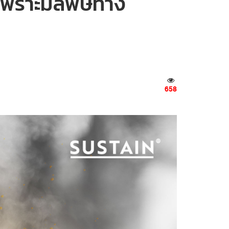
ร เพราะมลพิษทาง
658