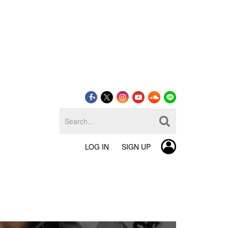
LOG IN
SIGN UP