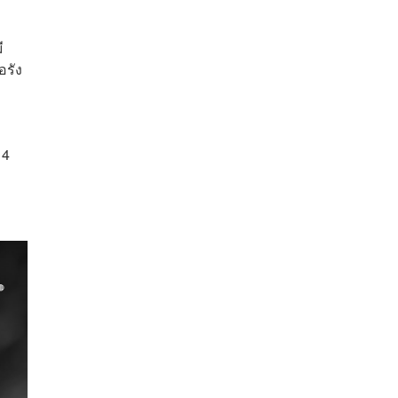
ี
อรัง
 4