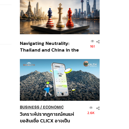
อินโดนีเซีย
Navigating Neutrality:
161
Thailand and China in the
Age of a New Global
Order
BUSINESS
/
ECONOMIC
2.6K
วิเคราะห์ปรากฏการณ์คนแห่
ขอสินเชื่อ CLICX อาจเป็น
เพียงยอดภูเขาน้ำแข็ง ของ