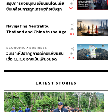
สรุปภารกิจอนุทิน เยือนอินโดนีเซีย
523
ขับเคลื่อนการทูตเศรษฐกิจเชิงรุก
ประกาศหุ้นส่วนยุทธศาสตร์ไทย –
อินโดนีเซีย
Navigating Neutrality:
Thailand and China in the Age
156
of a New Global Order
ECONOMIC
/
BUSINESS
วิเคราะห์ปรากฏการณ์คนแห่ขอสิน
2.5K
เชื่อ CLICX อาจเป็นเพียงยอด
ภูเขาน้ำแข็ง ของปัญหาหนี้ครัว
เรือนไทยที่ถูกซุกไว้
LATEST STORIES