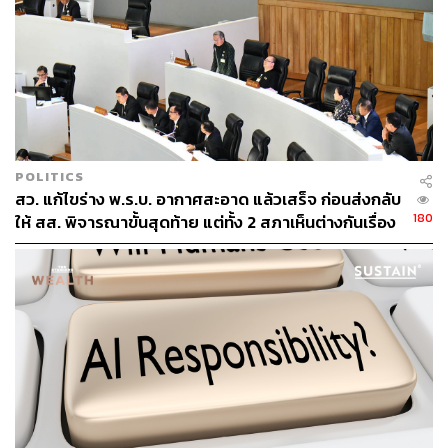
752
https://www.london.gov.uk/sites/default/files/2023-04/
Imperial%20College%20London%20Projects%20-%
20impacts%20of%20air%20pollution%20across%20
the%20life%20course%20%E2%80%93%20evidenc
e%20highlight%20note.pdf
POLITICS
สว. แก้ไขร่าง พ.ร.บ. อากาศสะอาด แล้วเสร็จ ก่อนส่งกลับ
180
ให้ สส. พิจารณาขั้นสุดท้าย แต่ทั้ง 2 สภาเห็นต่างกันเรื่อง
ใดบ้าง
TAGS:
มลพิษทางอากาศ
ปัญหาสุขภาพ
Imperial College London
Sustain
Sustain Update