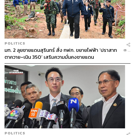
POLITICS
มท. 2 ลุยชายแดนสุรินทร์ สั่ง กฟภ. ขยายไฟฟ้า ‘ปราสาท
...
ตาควาย–เนิน 350’ เสริมความมั่นคงชายแดน
POLITICS