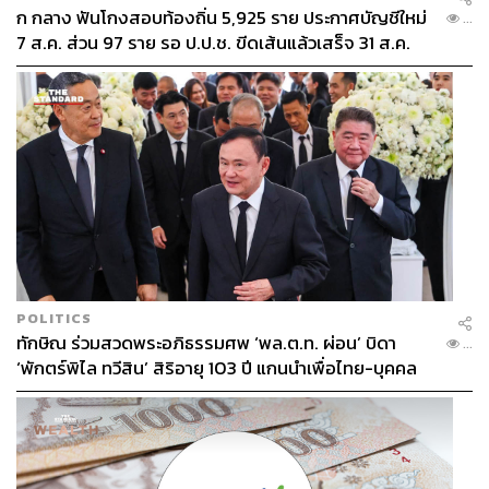
ก กลาง ฟันโกงสอบท้องถิ่น 5,925 ราย ประกาศบัญชีใหม่
...
7 ส.ค. ส่วน 97 ราย รอ ป.ป.ช. ขีดเส้นแล้วเสร็จ 31 ส.ค.
POLITICS
ทักษิณ ร่วมสวดพระอภิธรรมศพ ‘พล.ต.ท. ผ่อน’ บิดา
...
‘พักตร์พิไล ทวีสิน’ สิริอายุ 103 ปี แกนนำเพื่อไทย-บุคคล
หลากวงการร่วมอาลัย