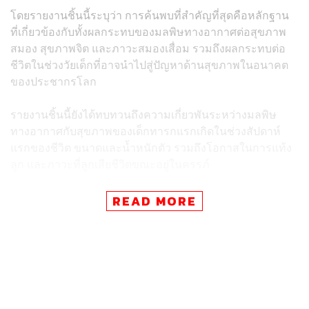
โดยรายงานชิ้นนี้ระบุว่า การค้นพบที่สำคัญที่สุดคือหลักฐาน
ที่เกี่ยวข้องกับทั้งผลกระทบของมลพิษทางอากาศต่อสุขภาพ
สมอง สุขภาพจิต และภาวะสมองเสื่อม รวมถึงผลกระทบต่อ
ชีวิตในช่วงวัยเด็กที่อาจนำไปสู่ปัญหาด้านสุขภาพในอนาคต
ของประชากรโลก
รายงานชิ้นนี้ยังได้ทบทวนถึงความเกี่ยวพันระหว่างมลพิษ
ทางอากาศกับสุขภาพของเด็กทารกแรกเกิดในช่วงสัปดาห์
แรกของชีวิต ขนาดและน้ำหนักตัว รวมถึงโอกาสในการแท้ง
ลูก และภาวะที่ลูกเสียชีวิตขณะอยู่ในครรภ์
พร้อมทั้งอธิบายว่าทารกในครรภ์อาจมีความเสี่ยง เนื่องจากผู้
READ MORE
เป็นแม่อาจสูดดมอนุภาคมลพิษทางอากาศเข้าสู่ร่างกาย ซึ่ง
จะส่งผลเสียต่อพัฒนาการของทารก อีกทั้งสารเคมีที่เกี่ยวข้อง
กับมลภาวะเหล่านี้ก็สามารถเข้าสู่กระแสเลือดของหญิงตั้ง
ครรภ์ ทำให้ระบบไหลเวียนโลหิตผิดปกติ ซึ่งอาจมีส่วนชะลอ
การเจริญเติบโตของทารกในครรภ์ได้ โดยข้อมูลจากองค์การ
อนามัยโลก (WHO) ชี้ว่า ทุกๆ ปี ทารกมากกว่า 20 ล้านคนมี