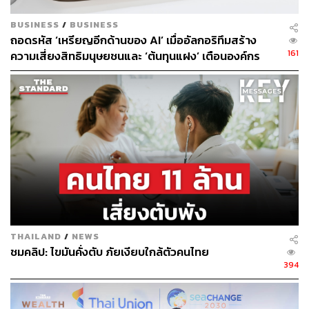
BUSINESS
/
BUSINESS
ถอดรหัส ‘เหรียญอีกด้านของ AI’ เมื่ออัลกอริทึมสร้าง
161
ความเสี่ยงสิทธิมนุษยชนและ ‘ต้นทุนแฝง’ เตือนองค์กร
ระวังกับดักอคติเชิงระบบ ก่อนกระทบมูลค่าแบรนด์ระยะ
613
ยาว
ABOUT THE AUTHOR
ณรงค์กร มโนจันทร์เพ็ญ
Content Creator กองบรรณาธิการข่าว THE
STANDARD
THAILAND
/
NEWS
ชมคลิป: ไขมันคั่งตับ ภัยเงียบใกล้ตัวคนไทย
394