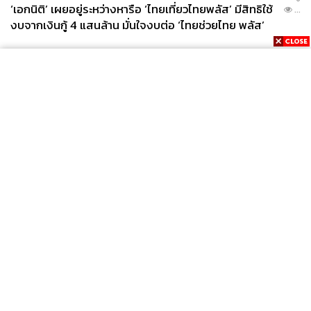
‘เอกนิติ’ เผยอยู่ระหว่างหารือ ‘ไทยเที่ยวไทยพลัส’ มีสิทธิใช้
...
งบจากเงินกู้ 4 แสนล้าน มั่นใจงบต่อ ‘ไทยช่วยไทย พลัส’
เฟส 2 มีเพียงพอ
News
Wealth
Pop
Podcast
Video
Now
Opinion
Careers
Events
Privacy
About
Contact
Policy
FOR
ADVERTISING
MEMBERSHIP