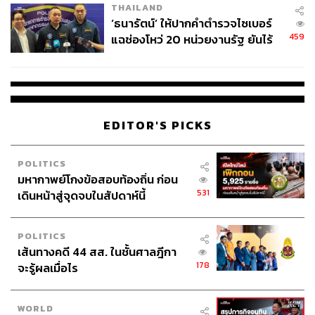
THAILAND
‘ธนารัตน์’ ให้ปากคำตำรวจไซเบอร์
459
แฉช่องโหว่ 20 หน่วยงานรัฐ ยันไร้
นัยทางการเมือง
EDITOR'S PICKS
POLITICS
มหากาพย์โกงข้อสอบท้องถิ่น ก่อน
531
เดินหน้าสู่จุดจบในสัปดาห์นี้
POLITICS
เส้นทางคดี 44 สส. ในชั้นศาลฎีกา
178
จะรู้ผลเมื่อไร
WORLD