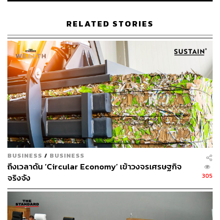
นอกจากผลกระทบที่เกี่ยวข้องกับระบบทางเดินหายใจและ
อนามัยการเจริญพันธุ์แล้ว มลพิษทางอากาศยังเพิ่มโอกาส
RELATED STORIES
การเสียชีวิตจากโรคหัวใจและโรคหลอดเลือดสมองอีกด้วย
โดยเฉพาะในกลุ่มผู้ที่มีอายุมากกว่า 60 ปี
หลายประเทศในประชาคมโลกจึงหันมาปรับเปลี่ยนแนว
นโยบายด้านพลังงานและสิ่งแวดล้อม โดยหันมาใช้พลังงาน
สะอาดและพลังงานหมุนเวียนมากยิ่งขึ้น เพราะนอกจากจะมี
ส่วนช่วยรับมือกับวิกฤตด้านการเปลี่ยนแปลงสภาพภูมิอากาศ
โลก และควบคุมไม่ให้อุณหภูมิเฉลี่ยโลกเกิน 1.5 องศา
เซลเซียสตามที่เคยให้คำมั่นสัญญาไว้ในความตกลงปารีส
แล้ว ยังมีส่วนช่วยจัดการกับปัญหามลพิษทางอากาศและฝุ่น
ละออง PM2.5 ได้ไม่น้อย
BUSINESS
/
BUSINESS
ถึงเวลาดัน ‘Circular Economy’ เข้าวงจรเศรษฐกิจ
แฟ้มภาพ:
Nady Ginzburg
/ Shutterstock
305
จริงจัง
อ้างอิง:
https://www.aljazeera.com/news/2023/4/17/air-polluti
on-impacts-every-stage-of-human-life-report-finds
https://www.bbc.com/news/uk-england-london-65296