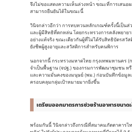
จึงไม่ขอแสดงความเห็นล่วงหน้า ขณะที่การเสนอผลกา
สามารถยืนยันได้ในขณะนี้
วินิจกล่าวอีกว่า การทบทวนหลักเกณฑ์ครั้งนี้เป็นส
และผู้มีสิทธิที่ตกหล่น โดยกระทรวงการคลังพยายาม
อย่างแท้จริง ขณะเดียวกันผู้ที่ไม่ได้รับสิทธิบัตรสว
ยังชีพผู้สูงอายุและสวัสดิการสำหรับคนพิการ
นอกจากนี้ กระทรวงมหาดไทย กรุงเทพมหานคร (กท
จำเป็นพื้นฐาน (จปฐ.) ของกรมการพัฒนาชุมชน ห
และความมั่นคงของมนุษย์ (พม.) ก่อนบันทึกข้อมูลเ
ครอบคลุมกลุ่มเป้าหมายมากยิ่งขึ้น
เตรียมออกมาตรการช่วยร้านอาหารขนาดเ
พร้อมกันนี้ วินิจกล่าวถึงกรณีที่สมาคมภัตตาคาร
พลัส’ ไปยังผู้ประกอบการร้านอาหารที่มีรายได้ 2-5