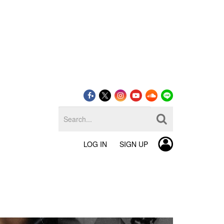
LOG IN
SIGN UP