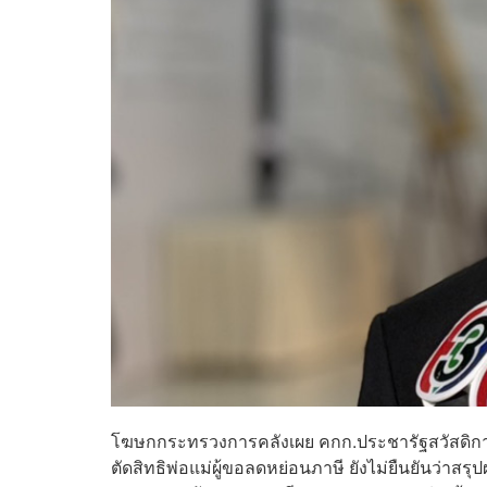
โฆษกกระทรวงการคลังเผย คกก.ประชารัฐสวัสดิการฯ 
ตัดสิทธิพ่อแม่ผู้ขอลดหย่อนภาษี ยังไม่ยืนยันว่าสร