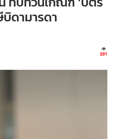
นี้ ทบทวนเกณฑ์ ‘บัตร
าษีบิดามารดา
201