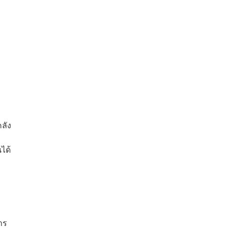
ลัง
ได้
าร