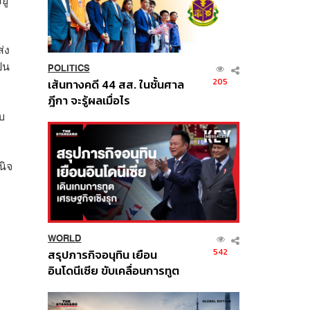
่ง
็น
POLITICS
205
เส้นทางคดี 44 สส. ในชั้นศาล
ฎีกา จะรู้ผลเมื่อไร
บ
นิจ
WORLD
542
สรุปภารกิจอนุทิน เยือน
อินโดนีเซีย ขับเคลื่อนการทูต
เศรษฐกิจเชิงรุก ประกาศหุ้น
ส่วนยุทธศาสตร์ไทย –