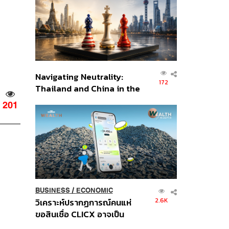
อินโดนีเซีย
Navigating Neutrality:
172
Thailand and China in the
Age of a New Global
201
Order
BUSINESS
/
ECONOMIC
2.6K
วิเคราะห์ปรากฏการณ์คนแห่
ขอสินเชื่อ CLICX อาจเป็น
เพียงยอดภูเขาน้ำแข็ง ของ