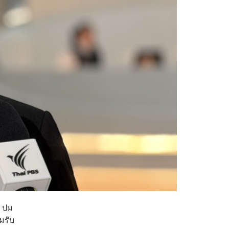
้ ปม
มรับ