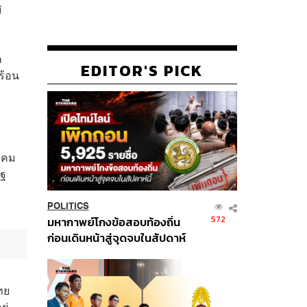
่
ล
EDITOR'S PICK
ร้อน
งคม
ัฐ
POLITICS
572
มหากาพย์โกงข้อสอบท้องถิ่น
ก่อนเดินหน้าสู่จุดจบในสัปดาห์
นี้
ทย
ู่