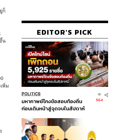
่ก็
EDITOR'S PICK
k
ึ้น
00
พิ่ม
POLITICS
564
มหากาพย์โกงข้อสอบท้องถิ่น
ก่อนเดินหน้าสู่จุดจบในสัปดาห์
นี้
ย