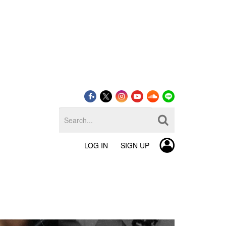
LOG IN
SIGN UP