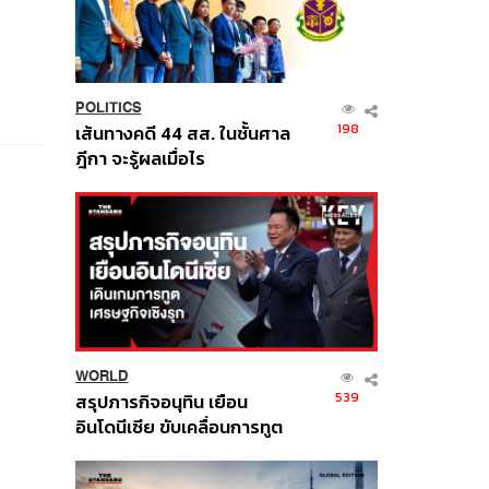
POLITICS
198
เส้นทางคดี 44 สส. ในชั้นศาล
ฎีกา จะรู้ผลเมื่อไร
WORLD
539
สรุปภารกิจอนุทิน เยือน
อินโดนีเซีย ขับเคลื่อนการทูต
เศรษฐกิจเชิงรุก ประกาศหุ้น
ส่วนยุทธศาสตร์ไทย –