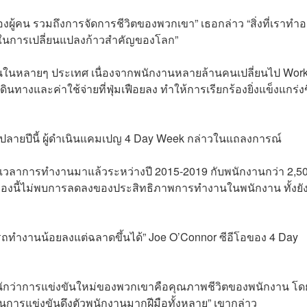
้คน รวมถึงการจัดการชีวิตของพวกเขา” เธอกล่าว “สิ่งที่เราทำอยู
ึ่งในการเปลี่ยนแปลงก้าวสำคัญของโลก”
ำงานในหลายๆ ประเทศ เนื่องจากพนักงานหลายล้านคนเปลี่ยนไป Wor
างและค่าใช้จ่ายที่ฟุ่มเฟือยลง ทำให้การเรียกร้องยิ่งแข็งแกร่งข
ลายปีนี้ ผู้ดำเนินแคมเปญ 4 Day Week กล่าวในแถลงการณ์
วลาการทำงานมาแล้วระหว่างปี 2015-2019 กับพนักงานกว่า 2,5
องนี้ไม่พบการลดลงของประสิทธิภาพการทำงานในพนักงาน ทั้งยังเ
ทำงานน้อยลงแต่ฉลาดขึ้นได้” Joe O’Connor ซีอีโอของ 4 Day
หนักว่าการแข่งขันใหม่ของพวกเขาคือคุณภาพชีวิตของพนักงาน โด
นการแข่งขันดึงตัวพนักงานมากฝีมือทั้งหลาย” เขากล่าว