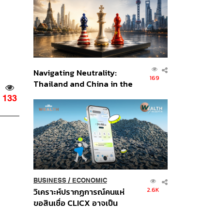
อินโดนีเซีย
Navigating Neutrality:
169
Thailand and China in the
Age of a New Global
133
Order
BUSINESS
/
ECONOMIC
2.6K
วิเคราะห์ปรากฏการณ์คนแห่
ขอสินเชื่อ CLICX อาจเป็น
เพียงยอดภูเขาน้ำแข็ง ของ