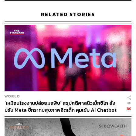
เป็นการบริหารจัดการข้อมูลให้เกิดประสิทธิภาพสูงสุด ข้อมูล
RELATED STORIES
ที่มีคุณภาพเป็นอาหารอันทรงคุณค่าแก่สมองขององค์กร
SCBX ได้ตั้ง DataX เพื่อรวบรวมและจัดการข้อมูลของทั้ง
กลุ่มบริษัท โดยมองว่าชุดข้อมูลที่ต่างกันจะทำให้การใช้
เทคโนโลยี AI ของแต่ละบริษัทต่างกัน
เรื่องขีดความสามารถ (Capability Muscle)
การสร้างขีดความสามารถทางเทคโนโลยี นำ AI ออกไปใช้
งานจริง บนพื้นฐานของระบบ กระบวนการ และข้อมูลของ
องค์กร เพื่อลดอุปสรรคในการนำไปใช้
WORLD
ในกลุ่ม SCBX ได้นำ AI ไปใช้ร่วมกับหลายส่วนงาน เช่น การ
‘เหมือนโรงงานปล่อยมลพิษ’ สรุปคดีศาลนิวเม็กซิโก สั่ง
ทดลองให้ AI อนุมัติสินเชื่อ เพื่อลดขั้นตอนและระยะเวลาใน
80
ปรับ Meta ชี้กระทบสุขภาพจิตเด็ก คุมเข้ม AI Chatbot
การดำเนินการ ทำให้การอนุมัติสินเชื่อที่มีมูลค่าไม่สูงมาก
ทำได้ในหลักวินาที หรือการใช้ AI ช่วยพัฒนาซอฟต์แวร์
เป็นต้น