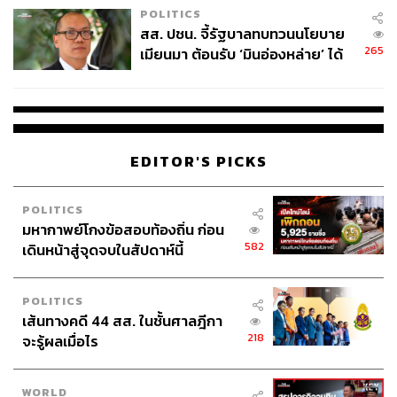
POLITICS
สส. ปชน. จี้รัฐบาลทบทวนนโยบาย
265
เมียนมา ต้อนรับ ‘มินอ่องหล่าย’ ได้
แค่สัญญาว่างเปล่า
EDITOR'S PICKS
POLITICS
มหากาพย์โกงข้อสอบท้องถิ่น ก่อน
582
เดินหน้าสู่จุดจบในสัปดาห์นี้
POLITICS
เส้นทางคดี 44 สส. ในชั้นศาลฎีกา
218
จะรู้ผลเมื่อไร
WORLD