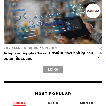
457
ABOUT THE AUTHOR
BUSINESS
/
OPINION
/
OPINION
สกุลชัย เก่งอนันตานนท์
Adaptive Supply Chain : นิยามใหม่ของห่วงโซ่อุปทาน
Content Creator สำนักข่าว THE
STANDARD WEALTH
150
บนโลกที่ไม่แน่นอน
MORE
MOST POPULAR
TODAY
WEEK
MONTH