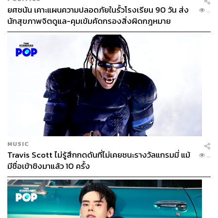
ยศชนัน เคาะแผนความปลอดภัยในรั้วโรงเรียน 90 วัน ส่ง
...
นักสุขภาพจิตดูแล-คุมเข้มคัดกรองสิ่งผิดกฎหมาย
MUSIC
Travis Scott ไม่รู้สึกกดดันที่ไม่เคยชนะรางวัลแกรมมี่ แม้
...
มีชื่อเข้าชิงมาแล้ว 10 ครั้ง