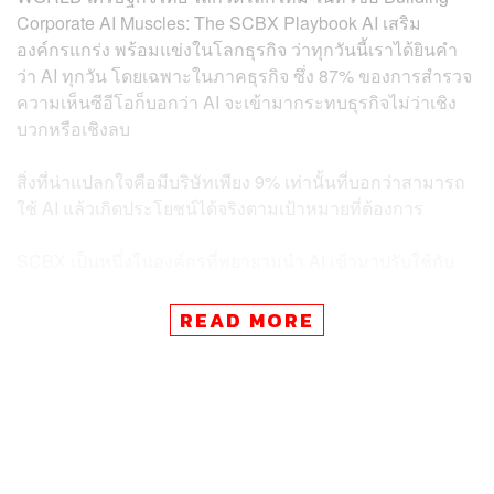
Corporate AI Muscles: The SCBX Playbook AI เสริม
องค์กรแกร่ง พร้อมแข่งในโลกธุรกิจ ว่าทุกวันนี้เราได้ยินคำ
ว่า AI ทุกวัน โดยเฉพาะในภาคธุรกิจ ซึ่ง 87% ของการสำรวจ
ความเห็นซีอีโอก็บอกว่า AI จะเข้ามากระทบธุรกิจไม่ว่าเชิง
บวกหรือเชิงลบ
สิ่งที่น่าแปลกใจคือมีบริษัทเพียง 9% เท่านั้นที่บอกว่าสามารถ
ใช้ AI แล้วเกิดประโยชน์ได้จริงตามเป้าหมายที่ต้องการ
SCBX เป็นหนึ่งในองค์กรที่พยายามนำ AI เข้ามาปรับใช้กับ
ธุรกิจและแต่ละภาคส่วนของงานอย่างเข้มข้น แต่ ดร.อารักษ์
ก็ยอมรับว่าบริษัทยังคงเผชิญกับความท้าทายคล้ายกับอีก
READ MORE
หลายๆ บริษัท และเพื่อที่จะก้าวข้ามความท้าทายเหล่านี้
SCBX พยายามจะสร้างสิ่งที่เรียกว่า Corporate Muscle ขึ้น
มา
“ผมคิดว่า AI คือสมอง แต่สมองจะไม่สามารถขับเคลื่อนอะไร
ได้ถ้าไม่มีร่างกาย แขนขา และกล้ามเนื้อ ความท้าทายคือเรา