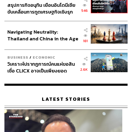
สรุปภารกิจอนุทิน เยือนอินโดนีเซีย
546
ขับเคลื่อนการทูตเศรษฐกิจเชิงรุก
ประกาศหุ้นส่วนยุทธศาสตร์ไทย –
อินโดนีเซีย
Navigating Neutrality:
Thailand and China in the Age
181
of a New Global Order
BUSINESS
/
ECONOMIC
วิเคราะห์ปรากฏการณ์คนแห่ขอสิน
2.6K
เชื่อ CLICX อาจเป็นเพียงยอด
ภูเขาน้ำแข็ง ของปัญหาหนี้ครัว
เรือนไทยที่ถูกซุกไว้
LATEST STORIES