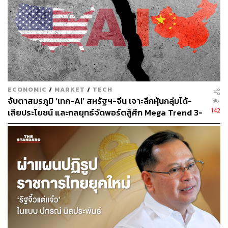
เรื่องการให้อำนาจ (Empowerment Muscle)
เป็นการสร้างวัฒนธรรมองค์กรที่เปิดโอกาสและส่งเสริม
บรรยากาศให้กลายเป็นองค์กรที่ทำเป็น ทำเร็ว โดยไม่กลัว
ความล้มเหลว และอยู่บนความเสี่ยงที่ยอมรับได้
SCBX พยายามผลักดันให้พนักงานในองค์เข้ามาร่วมแสดง
ECONOMIC
/
MARKET
/
TECH
ความเห็น ทดลองใช้ และพัฒนาทักษะด้าน AI ผ่านอีเวนต์
จับตาสมรภูมิ ‘เทค-AI’ สหรัฐฯ-จีน เจาะลึกหุ้นกลุ่มได้-
ต่างๆ ตลอดทั้งปี
142
เสียประโยชน์ และกลยุทธ์จัดพอร์ตสู้ศึก Mega Trend 3-
5 ปีข้างหน้า
เรื่องการผลักดันจากศูนย์กลาง (Enablement Muscle)
เป็นการสร้างแรงขับเคลื่อนแห่งการเปลี่ยนแปลง ผ่านการมี
ส่วนร่วม สนับสนุน และผลักดันอย่างเป็นระบบจากทุกระดับ
สิ่งสำคัญคือในองค์กรที่มีพนักงานกว่า 30,000 คน จึงต้องจัด
ตั้งองค์กรที่ทำหน้าที่รวบรวมไอเดียและสร้างกระบวนการ
พัฒนาร่วมกัน เพื่อลดความซ้ำซ้อนและแลกเปลี่ยนความรู้
ความเข้าใจ