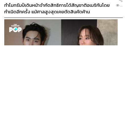
ทำไมทรัมป์เดินหน้าจำกัดสิทธิการได้สัญชาติอเมริกันโดย
...
กำเนิดอีกครั้ง แม้ศาลสูงสุดเคยตัดสินคัดค้าน
ENTERTAINMENT
เก้า นพเก้า และ พาย รินรดา เตรียมร่วมงานกันใน ‘รสกาล
...
Enchanted Taste In Time’