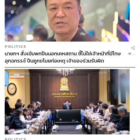
POLITICS
นายกฯ สั่งเข้มพกปืนนอกเคหสถาน ชี้ไม่ใช่เจ้าหน้าที่มีโทษ
...
อุกฉกรรจ์ ปืนถูกขโมยก่อเหตุ เจ้าของร่วมรับผิด
POLITICS