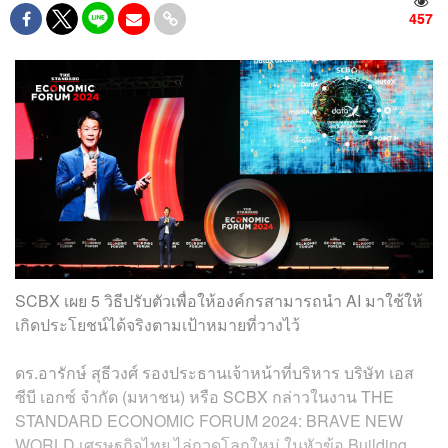
457
SCBX เผย 5 วิธีปรับตัวเพื่อให้องค์กรสามารถนำ AI มาใช้ให้
เกิดประโยชน์ได้จริงตามเป้าหมายที่วางไว้
ดร.อารักษ์ สุธีวงศ์ รองประธานเจ้าหน้าที่บริหาร บริษัท เอส
ซีบี เอกซ์ จำกัด (มหาชน) หรือ SCBX กล่าวในงาน THE
STANDARD ECONOMIC FORUM 2024: BRAVE NEW
WORLD เศรษฐกิจไทย ไล่กวดโลกใหม่ ในหัวข้อ Building