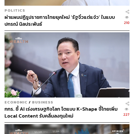
POLITICS
ผ่าแผนปฏิรูปราชการไทยยุคใหม่ ‘รัฐจิ๋วแต่แจ๋ว’ ในแบบ
210
ปกรณ์ นิลประพันธ์
สามารถติดตาม THE STANDARD WEALTH
ผ่านแอปพลิเคชันต่างๆ ที่คุณสะดวกหรือใช้งานอยู่แล้วได้เลย
TAGS:
ปัญญาประดิษฐ์ (Artificial intelligence - AI)
อารักษ์ สุธีวงศ์
THE STANDARD ECONOMIC FORUM
SCBX
THE STANDARD ECONOMIC FORUM 2024
THE STANDARD ECONOMIC FORUM 2024: BRAVE
ECONOMIC
/
BUSINESS
NEW WORLD เศรษฐกิจไทย ไล่กวดโลกใหม่
กกร. ชี้ AI เร่งเศรษฐกิจโลก โตแบบ K-Shape จี้ไทยเพิ่ม
Young Leaders Dialogue
227
Local Content รับคลื่นลงทุนใหม่