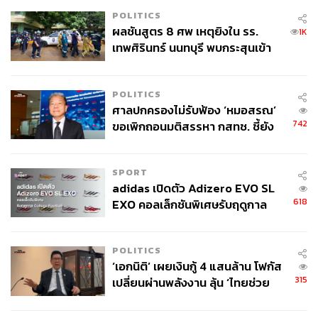
POLITICS
ผลชันสูตร 8 ศพ เหตุยิงใน รร.
1K
เทพศิรินทร์ นนทบุรี พบกระสุนเข้า
จุดสำคัญ ‘ศีรษะ-หน้าอก’ ครูถูกยิง
4 นัด จากระยะไกล
POLITICS
ศาลปกครองไม่รับฟ้อง ‘หมอสรณ’
742
ขอเพิกถอนมติสรรหา กสทช. ชี้ยัง
ไม่ใช่ผู้เดือดร้อนเสียหาย
SPORT
adidas เปิดตัว Adizero EVO SL
618
EXO คอลเล็กชันพิเศษรับฤดูกาล
College Football
POLITICS
‘เอกนิติ’ เผยเงินกู้ 4 แสนล้าน โฟกัส
315
เปลี่ยนผ่านพลังงาน ลุ้น ‘ไทยช่วย
ไทยพลัส’ เฟส 2 รอประเมินความ
เหมาะสม