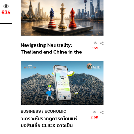
อินโดนีเซีย
635
Navigating Neutrality:
169
Thailand and China in the
Age of a New Global
Order
BUSINESS
/
ECONOMIC
2.6K
วิเคราะห์ปรากฏการณ์คนแห่
ขอสินเชื่อ CLICX อาจเป็น
เพียงยอดภูเขาน้ำแข็ง ของ