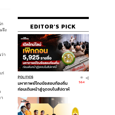
ัก
EDITOR'S PICK
นจึง
ว่า
แก่
POLITICS
564
มหากาพย์โกงข้อสอบท้องถิ่น
ก่อนเดินหน้าสู่จุดจบในสัปดาห์
ด
นี้
มา