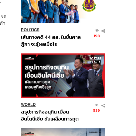
น
 จะ
่ทำ
POLITICS
198
เส้นทางคดี 44 สส. ในชั้นศาล
ฎีกา จะรู้ผลเมื่อไร
WORLD
539
สรุปภารกิจอนุทิน เยือน
อินโดนีเซีย ขับเคลื่อนการทูต
เศรษฐกิจเชิงรุก ประกาศหุ้น
ส่วนยุทธศาสตร์ไทย –