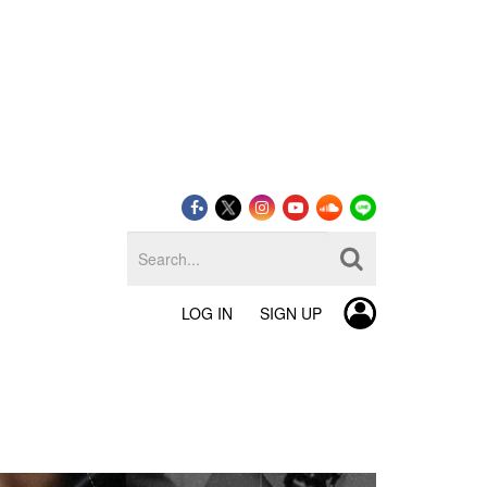
LOG IN
SIGN UP