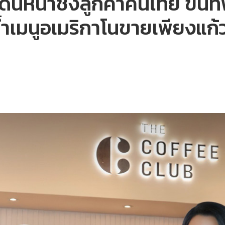
ินหน้าชิงลูกค้าคนไทย ขนทั
มย้ำเมนูอเมริกาโนขายเพียงแก