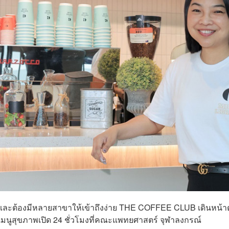
alty และต้องมีหลายสาขาให้เข้าถึงง่าย THE COFFEE CLUB เดินหน้
พเมนูสุขภาพเปิด 24 ชั่วโมงที่คณะแพทยศาสตร์ จุฬาลงกรณ์