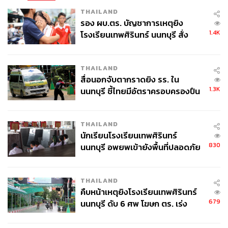
THAILAND
รอง ผบ.ตร. บัญชาการเหตุยิง
1.4K
โรงเรียนเทพศิรินทร์ นนทบุรี สั่ง
ค้นหา 2 รอบยืนยันไร้คนติดค้าง พบ
ศพปู่-ย่าที่บ้านพักผู้ก่อเหตุ
THAILAND
สื่อนอกจับตากราดยิง รร. ใน
1.3K
นนทบุรี ชี้ไทยมีอัตราครอบครองปืน
สูงในระดับต้นของภูมิภาค
THAILAND
นักเรียนโรงเรียนเทพศิรินทร์
830
นนทบุรี อพยพเข้ายังพื้นที่ปลอดภัย
ชั่วคราว หลังเหตุใช้อาวุธปืนภายใน
โรงเรียนคลี่คลาย
THAILAND
คืบหน้าเหตุยิงโรงเรียนเทพศิรินทร์
679
นนทบุรี ดับ 6 ศพ โฆษก ตร. เร่ง
สอบปมขโมยปืนปู่ก่อเหตุ