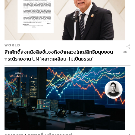
WORLD
สีหศักดิ์ส่งหนังสือชี้แจงถึงข้าหลวงใหญ่สิทธิมนุษยชน
...
กรณีรายงาน UN ‘คลาดเคลื่อน-ไม่เป็นธรรม’
OPINION
/
ตราวุทธิ์ เหลืองสมบูรณ์