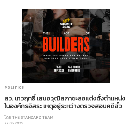
POLITICS
สว. เทวฤทธิ์ เสนอวุฒิสภาชะลอแต่งตั้งตำแหน่ง
ในองค์กรอิสระ เหตุอยู่ระหว่างตรวจสอบคดีฮั้ว
โดย
THE STANDARD TEAM
22.05.2025