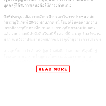
บุคคลผู้ได้รับการเสนอชื่อให้ดำรงตำแหน่ง
ซึ่งที่ประชุมวุฒิสภาจะมีการพิจารณาในการประชุม สมัย
วิสามัญในวันที่ 29-30 พฤษภาคมนี้ โดยได้ยื่นต่อสำนักงาน
เลขาธิการวุฒิสภา เพื่อเสนอประธานวุฒิสภาตามขั้นตอน
แล้ว จนกว่าจะมีคำตัดสินในคดีฮั้ว สว. ที่มี สว. ถูกร้องจำนวน
มาก จึงหวังว่าประธานวุฒิสภาจะบรรจุเข้าสู่วาระการประชุม
เทวฤทธิ์กล่าวว่า สำหรับผู้ถูกร้องยังถือว่าสถานะบริสุทธิ์อยู่
โดยเฉพาะ สว. ส่วนใหญ่ต้องให้ความเป็นธรรมแก่ท่าน
กระบวนการก็ต้องมีความเป็นธรรม ตนเองเป็นคนหนึ่งที่เคยมี
ส่วนร่วมอภิปรายในกรณีที่กรมสอบสวนคดีพิเศษ (DSI) เข้า
READ MORE
มาตรวจสอบ ขบวนการได้มาซึ่ง สว. และเห็นว่ามีข้อกังวลพอ
สมควร
“เนื่องจากตั้งแต่รัฐธรรมนูญ 2540 เป็นต้นมา ได้ออกแบบ
กระบวนการตรวจสอบผู้ดำรงตำแหน่งทางการเมืองให้เป็น
หน้าที่ขององค์กรอิสระ แปลว่าเรามีหลักมูลฐานว่า ต้องใช้