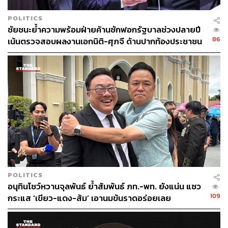
ว่า มีความไม่เป็นธรรมและไม่เป็นมาตรฐานเดียวกัน เขาเอง
ก็มีสิทธิ์จะร้องเรียน และมีสิทธิ์สงสัยในกระบวนการตรวจ
POLITICS
สอบที่อาจไม่โปร่งใสเป็นธรรมเช่นเดียวกัน เพราะมีการไปปิด
ชัยชนะย้ำความพร้อมฝ่ายค้านซักฟอกรัฐบาลช่วงปลายปี
ป้ายและถ่ายรูปไว้ เสมือนเป็นจำเลยสังคมไปแล้ว ก็คิดว่าไม่
86
เน้นตรวจสอบผลงานเอกนิติ-ศุภจี ด้านปากท้องประชาชน
เป็นธรรม และ สว. กลุ่มนั้นมีสิทธิ์ที่จะร้องให้ตรวจสอบ
กระบวนการทำงานของคณะกรรมการสืบสวนและไต่สวนฯ
ด้วย
เทวฤทธิ์ยังระบุว่า หากประธานวุฒิสภาไม่บรรจุเข้าสู่วาระ
การประชุม ตนเองก็จะเสนอเป็นญัตติด่วนด้วยวาจา เพื่อขอ
ให้วุฒิสภาชะลอการดำเนินการ โดยมั่นใจว่า จะไม่กระทบกับ
กรอบเวลาการให้ความเห็นชอบกรรมการในองค์กรอิสระ
ตามรัฐธรรมนูญ และข้อบังคับการประชุม รวมถึงไม่กระทบ
ต่อการทำหน้าที่ของกรรมการองค์กรอิสระ เพราะตาม
กฎหมายยังสามารถให้รักษาการได้ แต่การเร่งให้ความเห็น
POLITICS
อนุทินโชว์หวานจุลพันธ์ ย้ำสัมพันธ์ ภท.-พท. ยังแน่น แซว
ชอบจะเกิดผลกระทบร้ายแรงมากกว่า
109
กระแส ‘เขียว-แดง-ส้ม’ เอานมข้นราดอร่อยเลย
TAGS:
การเมืองไทย
องค์กรอิสระ
วุฒิสภา
สมาชิกวุฒิสภา (สว.)
เทวฤทธิ์ มณีฉาย