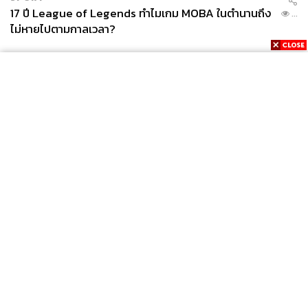
17 ปี League of Legends ทำไมเกม MOBA ในตำนานถึง
...
ไม่หายไปตามกาลเวลา?
News
Wealth
Pop
Podcast
Video
Now
Opinion
Careers
Events
Privacy
About
Contact
Policy
FOR
ADVERTISING
MEMBERSHIP