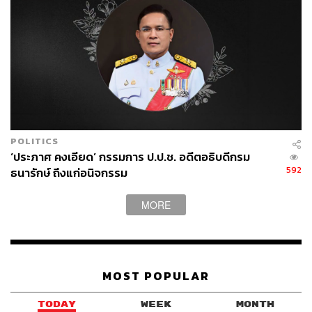
200
POLITICS
‘ประภาศ คงเอียด’ กรรมการ ป.ป.ช. อดีตอธิบดีกรม
ABOUT THE AUTHOR
592
ธนารักษ์ ถึงแก่อนิจกรรม
THE STANDARD TEAM
กองบรรณาธิการ THE STANDARD
MORE
ABOUT THE PHOTOGRAPHER
ฐานิส สุดโต
MOST POPULAR
บรรณาธิการภาพ ประจำสำนักข่าว THE
STANDARD
TODAY
WEEK
MONTH