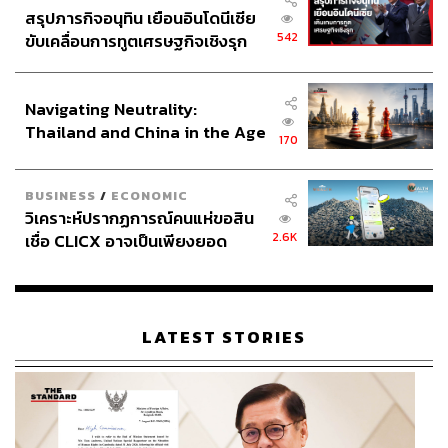
สรุปภารกิจอนุทิน เยือนอินโดนีเซีย
542
ขับเคลื่อนการทูตเศรษฐกิจเชิงรุก
ประกาศหุ้นส่วนยุทธศาสตร์ไทย –
อินโดนีเซีย
Navigating Neutrality:
Thailand and China in the Age
170
of a New Global Order
BUSINESS
/
ECONOMIC
วิเคราะห์ปรากฏการณ์คนแห่ขอสิน
2.6K
เชื่อ CLICX อาจเป็นเพียงยอด
ภูเขาน้ำแข็ง ของปัญหาหนี้ครัว
เรือนไทยที่ถูกซุกไว้
LATEST STORIES