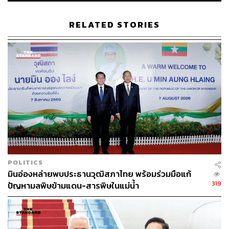
สำหรับกรณี นันทนา นันทวโรภาส สว. ที่เตรียมรวมรายชื่อ
สว. 20 คน ส่งประธานวุฒิสภาเพื่อยื่นศาลรัฐธรรมนูญมีคำสั่ง
RELATED STORIES
ให้ สว. ที่ถูกกล่าวหาหยุดปฏิบัติหน้าที่ชั่วคราวนั้น เทวฤทธิ์
กล่าวว่า ยังไม่สามารถยืนยันได้ เพราะต้องรวมให้ครบ ส่วน
ตัวเห็นว่า จริงอยู่ว่ามาตรา 82 อาจให้บทบาทของศาล
รัฐธรรมนูญในการยับยั้งหรือสั่งให้หยุดปฏิบัติหน้าที่ระหว่างมี
การสอบสวน แต่บทบาทของศาลรัฐธรรมนูญก็ไม่ได้สมดุลกับ
ระบอบประชาธิปไตย เพราะควรจะเป็นเพียงแค่การวินิจฉัย
ข้อกฎหมายต่างๆ แต่ไม่ควรจะมีบทบาทในการถอดถอนผู้
ดำรงตำแหน่งทางการเมือง
นอกจากนี้ เทวฤทธิ์ยังกล่าวว่า วันนี้ครบรอบ 11 ปีของการ
รัฐประหาร 2557 ซึ่งเริ่มมีกระแสดังแว่วขึ้นมา ด้วยความขัด
POLITICS
แย้งทางการเมือง ทั้งแดงและน้ำเงิน ทำให้ประชาชนอาจตั้ง
มินอ่องหล่ายพบประธานวุฒิสภาไทย พร้อมร่วมมือแก้
คำถามกับทางฝ่ายบริหารและฝ่ายนิติบัญญัติ โดยเฉพาะ สว.
319
ปัญหามลพิษข้ามแดน-สารพิษในแม่น้ำ
เอง ว่ามีความชอบธรรมหรือไม่ แต่ไม่ได้หมายความว่าเรา
จะใช้ช่องทางอื่น หรือใช้บริการอื่น เช่น การเกิดกระแสคิดถึง
ลุงตู่ (พล.อ. ประยุทธ์ จันทร์โอชา) ซึ่งต้องระมัดระวังว่า สิ่งที่
ลุงตู่ทำมา ไม่ว่าจะเป็นเรื่อง คำสั่ง คสช. หรือการออกแบบ