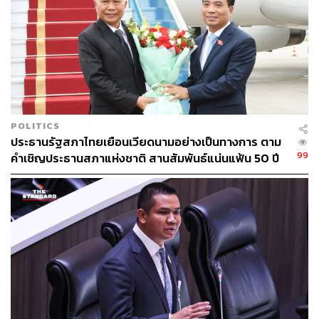
รัฐธรรมนูญ ก็ยังผลมาสู่ปัญหาของรัฐบาลและฝ่ายนิติบัญญัติ
ในปัจจุบัน
“อย่าไปถวิลหากับระบบอื่น ค่อยๆ ตรวจสอบ และแก้ไขกันไป
ที่สำคัญปัญหาอยู่ที่รัฐธรรมนูญ ถ้าเราไม่แก้รัฐธรรมนูญ เรา
ก็ไม่สามารถคลี่คลายประเด็นปัญหานี้ได้” เทวฤทธิ์กล่าว
POLITICS
ส่วนกรณีที่ สว. ซึ่งถูกข้อกล่าวหานั้น ได้ร้องให้ตรวจสอบการ
ประธานรัฐสภาไทยเยือนเวียดนามอย่างเป็นทางการ ตาม
ทำงานของคณะกรรมการสืบสวนและไต่สวนชุดที่ 26 ซึ่งปิด
99
คำเชิญประธานสภาแห่งชาติ สานสัมพันธ์แน่นแฟ้น 50 ปี
หนังสือแจ้งข้อกล่าวหาโดยไม่ชอบด้วยกฎหมาย เพราะไม่ได้
ใส่ซองทึบนั้น เทวฤทธิ์มองว่า โจทย์สำคัญคือผู้ร้ายคนแรกที่
ไม่สามารถปฏิบัติหน้าที่อย่างมีประสิทธิภาพ คือ กกต. เพราะ
ใช้เวลานานมาก แต่ไม่ได้หมายความว่าเราจะให้ความชอบ
ธรรมกับการใช้สังคมภายนอกเข้ามากดดันกระบวนการ
ตรวจสอบ เมื่อครั้งตนเองโดนตรวจสอบโดยคณะกรรมการ
สอบสวนและไต่สวนฯ ก็ใช้วิธีส่งเป็นจดหมาย
อย่างไรก็ตาม สำหรับ 55 สว. ที่ถูกหมายเรียกนั้น ตนเองเห็น