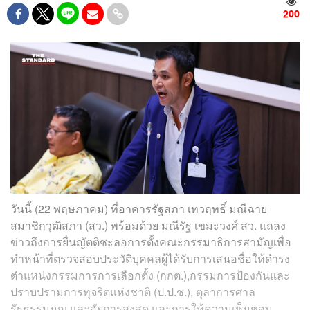
200
วันนี้ (22 พฤษภาคม) ที่อาคารรัฐสภา เทวฤทธิ์ มณีฉาย
สมาชิกวุฒิสภา (สว.) พร้อมด้วย มณีรัฐ เขมะวงศ์ สว. แถลง
ข่าวถึงการยื่นญัตติชะลอการตั้งคณะกรรมาธิการสามัญเพื่อ
ทำหน้าที่ตรวจสอบประวัติบุคคลผู้ได้รับการเสนอชื่อให้ดำรง
ตำแหน่งกรรมการการเลือกตั้ง (กกต.),กรรมการป้องกันและ
ปราบปรามการทุจริตแห่งชาติ (ป.ป.ช.), ตุลาการศาล
รัฐธรรมนูญ และอัยการสูงสุด และการให้ความเห็นชอบ