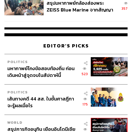
สรุปมหากาพย์กล้องส่องพระ
357
ZEISS Blue Marine จากสัญญา
ผลิต 8.3 ล้าน สู่ข้อพิพาท ‘มา
เวลล์ฯ’ ฟ้อง ‘โทน บางแค’ ผิดนัด
จ่ายหนี้-แอบระบุแบรนด์
EDITOR'S PICKS
POLITICS
มหากาพย์โกงข้อสอบท้องถิ่น ก่อน
523
เดินหน้าสู่จุดจบในสัปดาห์นี้
POLITICS
เส้นทางคดี 44 สส. ในชั้นศาลฎีกา
175
จะรู้ผลเมื่อไร
เหรียญรุ่นสร้างบารมี หลวงพ่อคูณ พ.ศ. 2519
(เนื้อทองแดง ราคาเช่าประมาณ 2 แสนบาทขึ้นไป)
WORLD
พระที่เป็นที่นิยมต้องเป็นพระที่มีชื่อเสียง อย่างหลวงพ่อคูณ
สรุปภารกิจอนุทิน เยือนอินโดนีเซีย