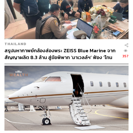
มูลค่าของพระเครื่องมีลักษณะขึ้นลงตามดีมานด์และซัพลาย
คล้ายกับตลาดหุ้น อย่างเครื่องรางของขลังรุ่นใหม่ๆ ก็อาจจะ
มีความต้องการสูง เช่าเพียงไม่นานก็อาจขายได้ในเวลาไม่กี่
นาที แต่ถ้ามีการสร้างขึ้นมากๆ ก็จะทำให้มูลค่าตกลงตาม
ซัพพลายที่เพิ่มขึ้น
“ถ้าเป็นพระที่เขาเล่นกันมานานตั้งแต่สมัย 30-40 ปีก่อน ราคา
THAILAND
สรุปมหากาพย์กล้องส่องพระ ZEISS Blue Marine จาก
ก็จะเสถียร เขาเรียกว่าพระตลาด คือมีแล้วเหมือนมีเงินสดอยู่
357
สัญญาผลิต 8.3 ล้าน สู่ข้อพิพาท ‘มาเวลล์ฯ’ ฟ้อง ‘โทน
ในเมือ แต่เครื่องรางของขลังอย่างไอ้ไข่ วัดเจดีย์ พอมีกระแส
บางแค’ ผิดนัดจ่ายหนี้-แอบระบุแบรนด์
คนก็หากัน ทำให้มูลค่าในตลาดสูงขึ้น แต่พอคนทำออกมา
เยอะๆ ความต้องการก็ลดลง ขณะที่เกจิสมัยก่อนอย่าง หลวง
พ่อคม หลวงปู่โต๊ะ อันนั้นก็จะเรียกว่าเป็นสแตนดาร์ด คนก็จะ
เก็บไว้ ยิ่งเก็บนานก็ยิ่งมีมูลค่า”
สำหรับมือใหม่ที่เริ่มสะสมพระเครื่อง หลงแนะนำว่าก่อนอื่น
ต้องแยกประเภทของพระเครื่องให้ได้ว่าคืออะไร เนื้ออะไร จะ
เป็นโลหะ เนื้อดิน เนื้อชิ้น เนื้อผง รวมทั้งศึกษาหาข้อมูล
ประวัติที่มา วิวัฒนาการของการสร้างในแต่ละยุค และยังแยก
ย่อยไปถึงลักษณะเฉพาะของพระเครื่องแต่ละองค์ว่ามีจุด