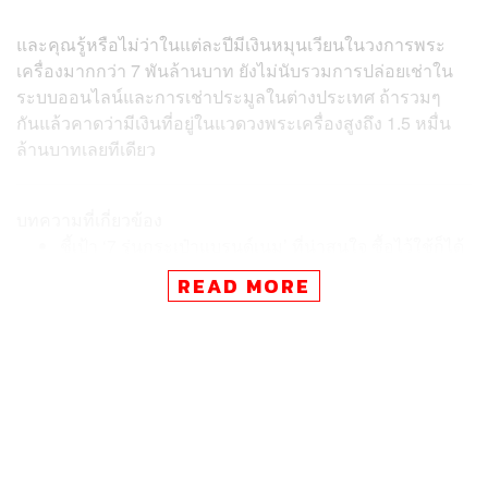
และคุณรู้หรือไม่ว่าในแต่ละปีมีเงินหมุนเวียนในวงการพระ
เครื่องมากกว่า 7 พันล้านบาท ยังไม่นับรวมการปล่อยเช่าใน
ระบบออนไลน์และการเช่าประมูลในต่างประเทศ ถ้ารวมๆ
กันแล้วคาดว่ามีเงินที่อยู่ในแวดวงพระเครื่องสูงถึง 1.5 หมื่น
ล้านบาทเลยทีเดียว
บทความที่เกี่ยวข้อง
ชี้เป้า ‘7 รุ่นกระเป๋าแบรนด์เนม’ ที่น่าสนใจ ซื้อไว้ใช้ก็ได้
เก็บไว้ลงทุนก็ดี
READ MORE
ราคานาฬิกาหรูในตลาดมือสองกำลังปรับตัวลดลง และ
อาจจะไม่หยุดลงง่ายๆ
เงินเฟ้อพุ่ง-ตลาดหุ้นซบเซา เอาเงินไปเก็บใน ของสะสม
ชนิดไหนดี?
“
สมัยก่อนคณาจารย์สร้างพระเครื่องด้วยความเคารพศรัทธา
เพื่อทำนุบำรุงศาสนา ป้องกันภัยยามศึกสงคราม เวลาผ่านไป