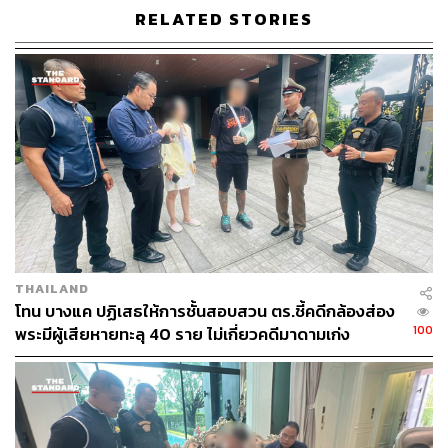
สมัยก่อนการเสาะหาพระเครื่องก็มักจะไปหาตามบ้านที่อยู่
RELATED STORIES
ใกล้วัด หรือเช่าที่มัคนายก หรือไม่ก็ไปตามงานประกวดพระ
ผ่านมาอีกยุค นักสะสมพระเครื่องก็ติดต่อกันผ่านนิตยสาร
หรือไม่ก็เดินดุ่มๆ ไปตามหาที่ร้านเช่าที่น่าเชื่อถือ แต่ปัจจุบัน
เทคโนโลยีเข้ามามีบทบาทมากขึ้น การปล่อยเช่าพระใน
ระบบออนไลน์ก็กลายเป็นช่องทางที่มาแรงทีเดียว
“คนอาจจะติดภาพว่าการสะสมพระเครื่องคือโลกของคน
มีอายุ แต่วินาทีนี้ทุกอย่างเปลี่ยนไป ถ้าลองไปเดินในสนาม
พระเครื่องจะเห็นว่าคนที่สะสมสมัยนี้อายุไม่เกิน 40 ปีทั้งนั้น
เลย เพราะถ้าจับจุดได้ก็จะมีรายได้ค่อนข้างดี เรียกว่าดีกว่า
ทำงานประจำเสียอีก เช่น เด็กจบใหม่อาจได้เงินเดือน
THAILAND
ประมาณ 2 หมื่นบาท แต่ถ้าเข้ามาในวงการนี้แล้วขยันหน่อย
โทน บางแค ปฏิเสธให้การชั้นสอบสวน ตร.ชี้คดีกล้องส่อง
รายได้ต่อเดือนต่ำๆ ก็ประมาณ 5-8 หมื่นบาท อย่างพระใหม่
100
พระมีผู้เสียหายทะลุ 40 ราย ไม่เกี่ยวคดีมาดามเก่ง
ออกวันนี้ปล่อยเช่า 100 บาท บางองค์ออกจากวัดก็มีคนรอรับ
ซื้อแล้วที่ 300-400 บาท แล้วเวลาเช่าก็เช่าทีละเป็นร้อยองค์”
หลงเล่าเสริม