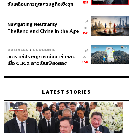
วัดบ้านไร่ ใครก็รู้จัก เหรียญที่ดังที่สุดของท่านคือเหรียญสร้าง
515
ขับเคลื่อนการทูตเศรษฐกิจเชิงรุก
บารมี สร้างที่วัดบ้านไร่เมื่อปี 2519 ซึ่งเป็นที่ต้องการของ
ประกาศหุ้นส่วนยุทธศาสตร์ไทย –
ตลาดอย่างมาก ราคาเนื้อทองแดงอยู่ที่ราว 2 แสนบาทขึ้นไป
อินโดนีเซีย
Navigating Neutrality:
Thailand and China in the Age
150
of a New Global Order
BUSINESS
/
ECONOMIC
วิเคราะห์ปรากฏการณ์คนแห่ขอสิน
2.5K
เชื่อ CLICX อาจเป็นเพียงยอด
ภูเขาน้ำแข็ง ของปัญหาหนี้ครัว
เรือนไทยที่ถูกซุกไว้
LATEST STORIES