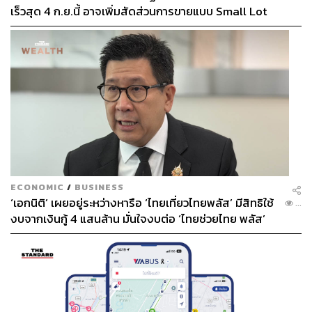
เร็วสุด 4 ก.ย.นี้ อาจเพิ่มสัดส่วนการขายแบบ Small Lot
First มากขึ้น
ECONOMIC
/
BUSINESS
‘เอกนิติ’ เผยอยู่ระหว่างหารือ ‘ไทยเที่ยวไทยพลัส’ มีสิทธิใช้
...
งบจากเงินกู้ 4 แสนล้าน มั่นใจงบต่อ ‘ไทยช่วยไทย พลัส’
เหรียญรุ่นเลื่อนสมณศักดิ์ หลวงพ่อทวด วัดช้างให้ พ.ศ. 2508
เฟส 2 มีเพียงพอ
(เนื้อทองแดง ราคาเช่าประมาณ 1 ล้านบาท)
เหรียญเลื่อนพระสมณศักดิ์ สร้างในวาระเลื่อนสมณศักดิ์ของ
หลวงพ่อทวดเมื่อปี 2508 เชื่อกันว่าคนที่เป็นเจ้าของจะได้ยศ
ตำแหน่ง อีกทั้งพระเครื่องหลวงพ่อทวดเด่นเรื่องแคล้วคลาด