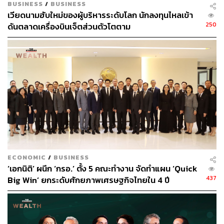
BUSINESS
/
BUSINESS
สังเกตที่ตรงไหน ดูตำหนิจากอะไร ซึ่งจะไม่มีอะไรตายตัว
เวียดนามฮับใหม่ของผู้บริหารระดับโลก นักลงทุนไหลเข้า
ต้องอาศัยการหาข้อมูลจากหนังสือหรืออินเทอร์เน็ต
250
ดันตลาดเครื่องบินเจ็ตส่วนตัวโตตาม
“ในมุมของผม ต้องรู้ก่อนว่าเข้ามาเพราะอะไร เรามักจะได้ยิน
คำว่าขายพระกิน แต่ปัจจุบันไม่ใช่แบบนั้นแล้ว พระเครื่อง
เปรียบเสมือนสินทรัพย์ที่มีมูลค่าในตัวเอง เราจะเช่าก็ต้องรู้ว่า
เช่าเพราะศรัทธาหรือว่าเป็นธุรกิจ ถ้าเป็นอย่างหลังก็ต้องดูให้
ออกว่าจะเก็บสะสมพระอะไร ข้อแนะนำคือต้องเก็บพระที่คน
ทั่วไปรู้จัก เช่น หลวงพ่อทวด หลวงพ่อคูณ หลวงปู่ทิม หลวงปู่
โต๊ะ คือเอ่ยชื่อมาแล้วรู้จัก ไม่ต้องอธิบายมาก อันนั้นเขาเรียก
ว่าพระตลาด จากวันนี้อีก 100 ปีก็ยังปล่อยเช่าได้ แต่ถ้าจะลง
ไปเช่าพระที่สร้างใหม่ ผลตอบแทนก็โอเค แต่ก็ต้องเช่าให้ไว
และปล่อยให้ถูกจังหวะ อย่างที่สองคือต้องดูพระเป็น แบ่งแยก
ECONOMIC
/
BUSINESS
บล็อก แบ่งแยกหลวงพ่อให้ได้ ประเมินราคาให้ได้ ซึ่งเรื่อง
‘เอกนิติ’ ผนึก ‘กรอ.’ ตั้ง 5 คณะทำงาน จัดทำแผน ‘Quick
เหล่านี้หาได้ตามหนังสือ อินเทอร์เน็ต หรือปรึกษาผู้ชำนาญ
437
Big Win’ ยกระดับศักยภาพเศรษฐกิจไทยใน 4 ปี
การด้านพระเครื่องเขาก็ยินดีให้คำปรึกษา”
พระเครื่อง 5 รุ่นที่น่าสนใจ
ด้วยสภาพเศรษฐกิจในปัจจุบัน พระเครื่องที่ได้รับความนิยมจะ