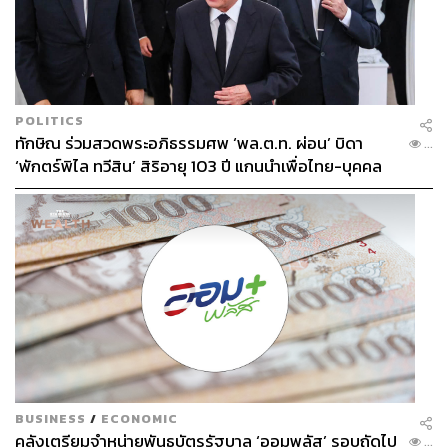
พระปิดตา รุ่นปลดหนี้ หลวงปู่โต๊ะ วัดประดู่ฉิมพลี
(เนื้อผงใบลาน ราคาเช่าประมาณ 1.2 แสนบาท)
POLITICS
ทักษิณ ร่วมสวดพระอภิธรรมศพ ‘พล.ต.ท. ผ่อน’ บิดา
สมัยก่อนมีความเชื่อว่าพระปิดตาไม่ดี ทำให้คลอดลูกยาก เงิน
...
‘พักตร์พิไล ทวีสิน’ สิริอายุ 103 ปี แกนนำเพื่อไทย-บุคคล
ทองไม่เข้า เพราะปิดหมด แต่ความจริงแล้วพระปิดตาเป็น
หลากวงการร่วมอาลัย
ภาคหนึ่งของพระ
สังกัจจายน์
ปิดตาคือปิดกิเลส ปิดความไม่ดี
ไม่ให้โชคร้ายเข้ามา พระปิดตาสมัยนี้จึงเป็นที่นิยมของคนที่
หวังโชคลาภ การค้าขาย พระปิดตาปลดหนี้หลวงปู่โต๊ะเนื้อผง
ราคาอยู่ที่ประมาณ 2-3 แสนบาท ถ้าเป็นเนื้อผงใบลานสีดำ
ราคาประมาณ 1.2-1.3 แสนบาท
BUSINESS
/
ECONOMIC
คลังเตรียมจำหน่ายพันธบัตรรัฐบาล ‘ออมพลัส’ รอบถัดไป
...