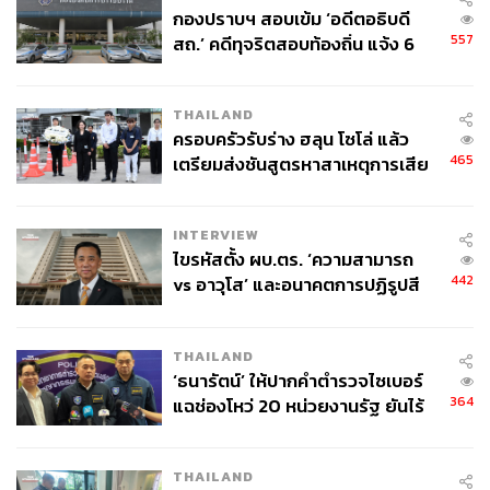
กองปราบฯ สอบเข้ม ‘อดีตอธิบดี
557
สถ.’ คดีทุจริตสอบท้องถิ่น แจ้ง 6
ข้อหาหนัก จ่อชง ป.ป.ช. 12 ส.ค. นี้
เหรียญรุ่นเจริญพร หลวงปู่ทิม วัดละหารไร่ พ.ศ. 2517
THAILAND
(เนื้อทองคำ ราคาเช่าประมาณ 20 ล้านบาท)
ครอบครัวรับร่าง ฮลุน โซโล่ แล้ว
ด้วยชื่อที่เป็นมงคล และความเป็นมาก็น่าสนใจ ว่ากันว่า
465
เตรียมส่งชันสูตรหาสาเหตุการเสีย
เหรียญของหลวงปู่ทิมจะสร้างก่อนพระอาทิตย์ขึ้นและเสร็จ
ชีวิต
ก่อนพระอาทิตย์ตก หมายความว่าชีวิตจะไม่มีวันตกต่ำ
เพราะฉะนั้นคนจึงหาเหรียญเจริญพรของหลวงปู่ทิม วัดละ
INTERVIEW
หารไร่ กันมาก ซึ่งจะมีทั้งเจริญพรล่าง เจริญพรบน ปัจจุบัน
ไขรหัสตั้ง ผบ.ตร. ‘ความสามารถ
เนื้อทองแดงจะเช่ากันอยู่ที่ประมาณ 3 แสนบาท ส่วนเนื้อเงิน
442
vs อาวุโส’ และอนาคตการปฏิรูปสี
จะมีราคาหลักล้านขึ้นไป เนื้อนวโลหะ (โลหะผสมหลายอย่าง
กากี กับ พล.ต.อ. เอก อังสนานนท์
ตามสูตรมงคลโบราณ) ก็จะแพงขึ้นไปอีก และเนื้อทองคำอาจ
THAILAND
พุ่งขึ้นไปถึง 20 ล้านบาท
‘ธนารัตน์’ ให้ปากคำตำรวจไซเบอร์
364
แฉช่องโหว่ 20 หน่วยงานรัฐ ยันไร้
นัยทางการเมือง
THAILAND