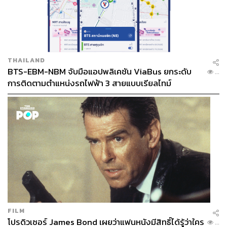
ปลอดภัย โดยเนื้ออัลปากา (
โลหะผสมระหว่างทองแดงกับ
นิกเกิล
) ราคาอยู่ที่ 4 แสนบาทในองค์ที่สวยสมบูรณ์ แต่ถ้าเป็น
เนื้อทองแดงจะแพงขึ้นไปอีก อยู่ที่ประมาณ 1 ล้านบาท
THAILAND
BTS-EBM-NBM จับมือแอปพลิเคชัน ViaBus ยกระดับ
...
การติดตามตำแหน่งรถไฟฟ้า 3 สายแบบเรียลไทม์
FILM
โปรดิวเซอร์ James Bond เผยว่าแฟนหนังมีสิทธิ์ได้รู้ว่าใคร
...