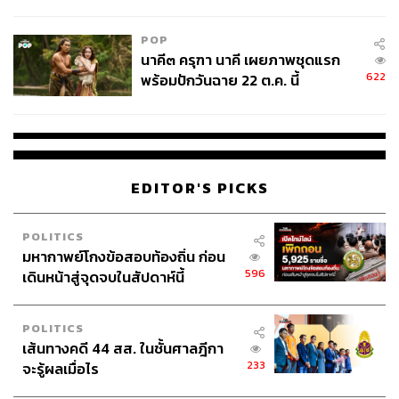
College Football
POP
นาคี๓ ครุฑา นาคี เผยภาพชุดแรก
622
พร้อมปักวันฉาย 22 ต.ค. นี้
EDITOR'S PICKS
POLITICS
มหากาพย์โกงข้อสอบท้องถิ่น ก่อน
596
เดินหน้าสู่จุดจบในสัปดาห์นี้
POLITICS
เส้นทางคดี 44 สส. ในชั้นศาลฎีกา
233
จะรู้ผลเมื่อไร