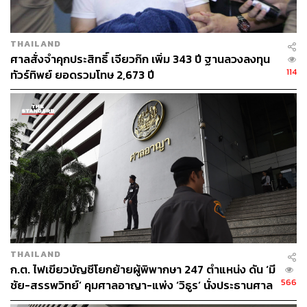
THAILAND
ศาลสั่งจำคุกประสิทธิ์ เจียวก๊ก เพิ่ม 343 ปี ฐานลวงลงทุน
114
ทัวร์ทิพย์ ยอดรวมโทษ 2,673 ปี
THAILAND
ก.ต. ไฟเขียวบัญชีโยกย้ายผู้พิพากษา 247 ตำแหน่ง ดัน ‘มี
566
ชัย-สรรพวิทย์’ คุมศาลอาญา-แพ่ง ‘วิธูร’ นั่งประธานศาล
อุทธรณ์