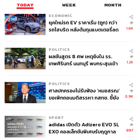
TODAY
WEEK
MONTH
ECONOMIC
ยุคใหม่รถ EV ราคาเริ่ม (ถูก) กว่า
1.6K
รถไฮบริด หลังต้นทุนแบตเตอรี่ลด
ลง - จีนแห่บุกตลาดเกิดใหม่
POLITICS
ผลชันสูตร 8 ศพ เหตุยิงใน รร.
1.2K
เทพศิรินทร์ นนทบุรี พบกระสุนเข้า
จุดสำคัญ ‘ศีรษะ-หน้าอก’ ครูถูกยิง
4 นัด จากระยะไกล
POLITICS
ศาลปกครองไม่รับฟ้อง ‘หมอสรณ’
0.9K
ขอเพิกถอนมติสรรหา กสทช. ชี้ยัง
ไม่ใช่ผู้เดือดร้อนเสียหาย
SPORT
adidas เปิดตัว Adizero EVO SL
897
EXO คอลเล็กชันพิเศษรับฤดูกาล