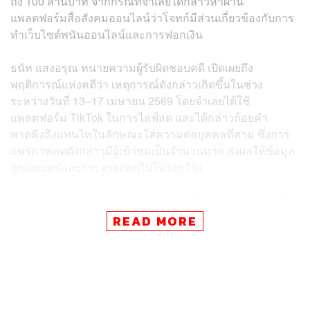
ถึง 100 ล้านบาท จากกรณีที่จำเลยได้กล่าวหาผ่าน
แพลตฟอร์มสื่อสังคมออนไลน์ว่าโจทก์มีส่วนเกี่ยวข้องกับการ
ทำเว็บไซต์พนันออนไลน์และการฟอกเงิน
ธนัท แสงอรุณ ทนายความผู้รับผิดชอบคดี เปิดเผยถึง
พฤติการณ์แห่งคดีว่า เหตุการณ์ดังกล่าวเกิดขึ้นในช่วง
ระหว่างวันที่ 13–17 เมษายน 2569 โดยจำเลยได้ใช้
แพลตฟอร์ม TikTok ในการไลฟ์สด และได้กล่าวถ้อยคำ
พาดพิงถึงแทนไทในลักษณะใส่ความต่อบุคคลที่สาม ซึ่งการ
แพร่ภาพสดดังกล่าวมีผู้เข้าชมเป็นจำนวนมาก ส่งผลให้ข้อมูล
ถูกเผยแพร่และกระจายออกไปในวงกว้าง
ตามคำฟ้องระบุอย่างชัดเจนว่า ถ้อยคำที่จำเลยกล่าวในไลฟ์
สดนั้น มีลักษณะที่ทำให้ประชาชนทั่วไปเกิดความเข้าใจผิด
READ MORE
ว่าโจทก์มีส่วนเกี่ยวข้องกับการกระทำความผิดกฎหมายร้าย
แรง ทั้งในเรื่องของการทำเว็บไซต์พนันออนไลน์และการฟอก
เงิน ซึ่งพฤติการณ์ดังกล่าวได้ส่งผลกระทบอย่างร้ายแรงต่อชื่อ
เสียง ภาพลักษณ์ ตลอดจนความน่าเชื่อถือทางธุรกิจของ
โจทก์ ทั้งในระดับประเทศและต่างประเทศ