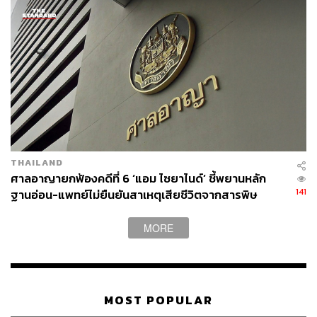
THAILAND
ศาลอาญายกฟ้องคดีที่ 6 ‘แอม ไซยาไนด์’ ชี้พยานหลัก
141
ฐานอ่อน-แพทย์ไม่ยืนยันสาเหตุเสียชีวิตจากสารพิษ
MORE
MOST POPULAR