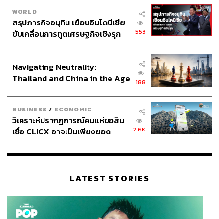
WORLD
สรุปภารกิจอนุทิน เยือนอินโดนีเซีย
553
ขับเคลื่อนการทูตเศรษฐกิจเชิงรุก
ประกาศหุ้นส่วนยุทธศาสตร์ไทย –
อินโดนีเซีย
Navigating Neutrality:
Thailand and China in the Age
188
of a New Global Order
BUSINESS
/
ECONOMIC
วิเคราะห์ปรากฏการณ์คนแห่ขอสิน
2.6K
เชื่อ CLICX อาจเป็นเพียงยอด
ภูเขาน้ำแข็ง ของปัญหาหนี้ครัว
เรือนไทยที่ถูกซุกไว้
LATEST STORIES