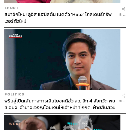
SPORT
สมาชิกใหม่! ลูอิส แฮมิลตัน เปิดตัว ‘Halo’ โกลเดนรีทรีฟ
...
เวอร์ตัวใหม่
POLITICS
พริษฐ์เปิดเส้นทางการเงินโยงคดีฮั้ว สว. อีก 4 จังหวัด พบ
...
ส.อบจ. อำนาจเจริญโอนเงินให้เจ้าหน้าที่ กกต. ฝ่ายสืบสวน