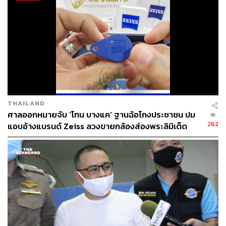
THAILAND
ศาลออกหมายจับ ‘โทน บางแค’ ฐานฉ้อโกงประชาชน ปม
262
แอบอ้างแบรนด์ Zeiss ลวงขายกล้องส่องพระลิมิเต็ด