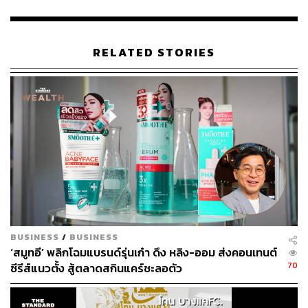
จำกัด, บริษัท จัสท์ โลน จำกัด และบริษัท ญามี่ ไลฟ์ (ไทย
แลนด์) จำกัด
RELATED STORIES
TAGS:
Influencer
TikTok
ศาลอาญา
เว็บพนัน
แทนไท ณรงค์กูล
ฟอกเงิน
ธนัท แสงอรุณ
การฟอกเงิน
219
BUSINESS
/
BUSINESS
‘สมูทอี’ พลิกโฉมแบรนด์รุ่นเก๋า ดึง หลิง-ออม ส่งคอนเทนต์
ABOUT THE AUTHOR
70
ซีรีส์แนวตั้ง สู้ตลาดสกินแคร์ชะลอตัว
THE STANDARD TEAM
กองบรรณาธิการ THE STANDARD