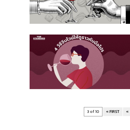
3 of 10
« FIRST
«