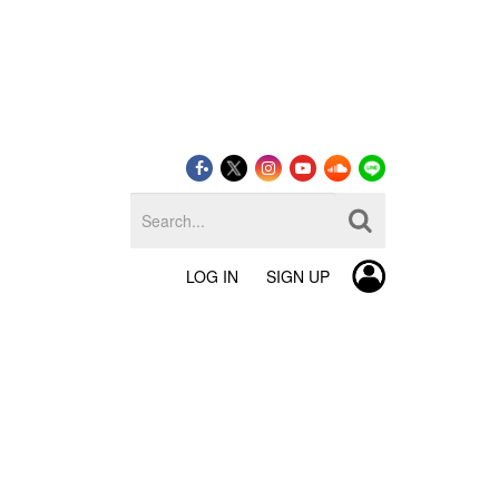
LOG IN
SIGN UP