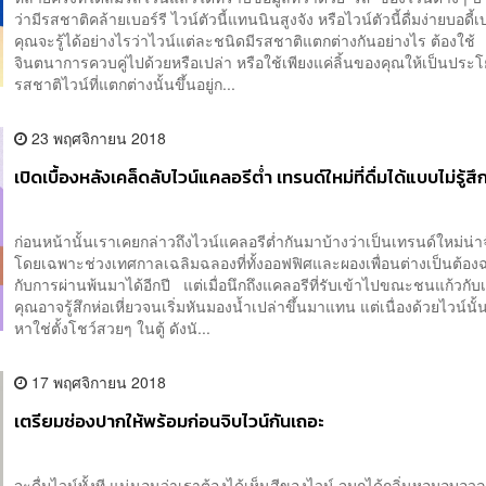
ว่ามีรสชาติคล้ายเบอร์รี ไวน์ตัวนี้แทนนินสูงจัง หรือไวน์ตัวนี้ดื่มง่ายบอดี้
คุณจะรู้ได้อย่างไรว่าไวน์แต่ละชนิดมีรสชาติแตกต่างกันอย่างไร ต้องใช้
จินตนาการควบคู่ไปด้วยหรือเปล่า หรือใช้เพียงแค่ลิ้นของคุณให้เป็นปร
รสชาติไวน์ที่แตกต่างนั้นขึ้นอยู่ก...
23 พฤศจิกายน 2018
เปิดเบื้องหลังเคล็ดลับไวน์แคลอรีต่ำ เทรนด์ใหม่ที่ดื่มได้แบบไม่รู้สึ
ก่อนหน้านั้นเราเคยกล่าวถึงไวน์แคลอรีต่ำกันมาบ้างว่าเป็นเทรนด์ใหม่น่
โดยเฉพาะช่วงเทศกาลเฉลิมฉลองที่ทั้งออฟฟิศและผองเพื่อนต่างเป็นต้อง
กับการผ่านพ้นมาได้อีกปี แต่เมื่อนึกถึงแคลอรีที่รับเข้าไปขณะชนแก้วกับเพ
คุณอาจรู้สึกห่อเหี่ยวจนเริ่มหันมองน้ำเปล่าขึ้นมาแทน แต่เนื่องด้วยไวน์นั้นม
หาใช่ตั้งโชว์สวยๆ ในตู้ ดังนั...
17 พฤศจิกายน 2018
เตรียมช่องปากให้พร้อมก่อนจิบไวน์กันเถอะ
จะดื่มไวน์ทั้งที แน่นอนว่าเราต้องได้เห็นสีของไวน์ จมูกได้กลิ่นหอมอบอวล 