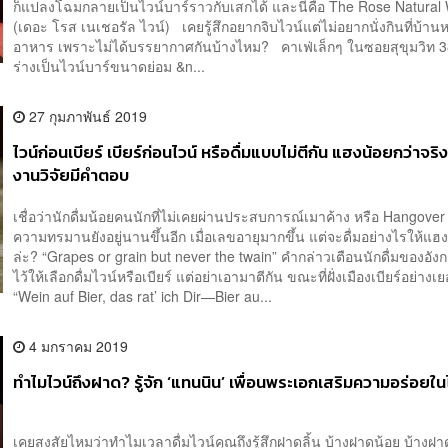
ก็แปลงโฉมกลายเป็นไวน์บาร์ราวกับเสกได้ และนี่คือ The Rose Natural
(เดอะ โรส เนเชอรัล ไวน์) เคยรู้สึกอยากจิบไวน์แต่ไม่อยากนั่งกินที่บ้านห
อาหาร เพราะไม่ได้บรรยากาศกันบ้างไหม? คาเฟ่เล็กๆ ในซอยสุขุมวิท 38
ร่างเป็นไวน์บาร์ขนาดย่อม &n...
27 กุมภาพันธ์ 2019
ไวน์ก่อนเบียร์ เบียร์ก่อนไวน์ หรือดื่มแบบไม่ตีกัน แฮงน้อยกว่าจร
งานวิจัยมีคำตอบ
เชื่อว่านักดื่มน้อยคนนักที่ไม่เคยผ่านประสบการณ์เมาค้าง หรือ Hangove
ความทรมานยังอยู่นานขึ้นอีก เมื่อเลขอายุมากขึ้น แต่จะดื่มอย่างไรให้แฮงน
ล่ะ? “Grapes or grain but never the twain” คำกล่าวเตือนนักดื่มของอัง
ไว้ให้เลือกดื่มไวน์หรือเบียร์ แต่อย่าเอามาตีกัน ขณะที่ฝั่งเมืองเบียร์อย่างเ
“Wein auf Bier, das rat’ ich Dir—Bier au...
4 มกราคม 2019
ทำไมไวน์ถึงฝาด? รู้จัก ‘แทนนิน’ เพื่อนพระเอกเสริมความอร่อยใน
เคยสงสัยไหมว่าทำไมเวลาดื่มไวน์คุณถึงรู้สึกฝาดลิ้น บ้างฝาดน้อย บ้างฝ