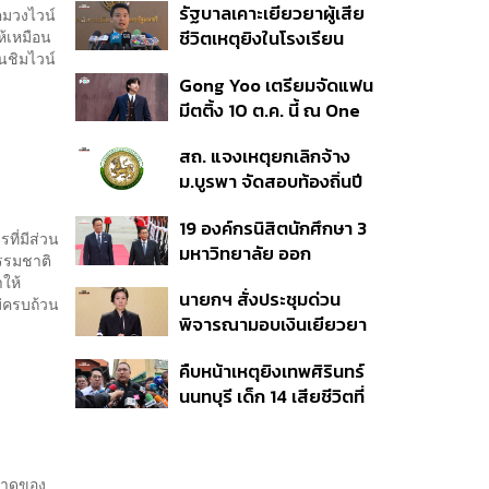
รัฐบาลเคาะเยียวยาผู้เสีย
คมวงไวน์
เวอร์ชันใหม่
ห้เหมือน
ชีวิตเหตุยิงในโรงเรียน
านชิมไวน์
รายละ 1 ล้านบาท เทียบ 4
Gong Yoo เตรียมจัดแฟน
เหตุในอดีต เข้าเกณฑ์
มีตติ้ง 10 ต.ค. นี้ ณ One
สาธารณภัย พร้อมเร่งจ่าย
Bangkok Forum
โดยเร็ว
สถ. แจงเหตุยกเลิกจ้าง
ม.บูรพา จัดสอบท้องถิ่นปี
66
19 องค์กรนิสิตนักศึกษา 3
ที่มีส่วน
มหาวิทยาลัย ออก
รรมชาติ
แถลงการณ์ร่วม ค้าน
ำให้
นายกฯ สั่งประชุมด่วน
รัฐบาลต้อนรับ ‘มิน อ่อง
ม่ครบถ้วน
พิจารณามอบเงินเยียวยา
หล่าย’
เหตุยิงใน รร. เสียชีวิต 1
คืบหน้าเหตุยิงเทพศิรินทร์
ลบ. ทุพพลภาพ 7 แสนบาท
นนทบุรี เด็ก 14 เสียชีวิตที่
บาดเจ็บสาหัส 2 แสนบาท
โรงพยาบาล สธ. ยืนยันครู
บาดเจ็บเล็กน้อย 1 แสน
เสียชีวิต 5 ราย เจ็บ 22
บาท
ราย
ตลาดของ