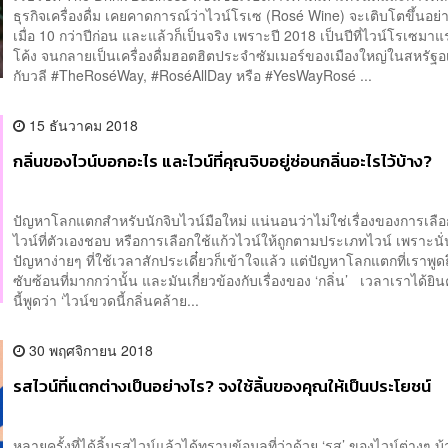
ธุรกิจเครื่องดื่ม เคยคาดการณ์ว่าไวน์โรเซ (Rosé Wine) จะเติบโตขึ้นอย่
เมื่อ 10 กว่าปีก่อน และแล้วก็เป็นจริง เพราะปี 2018 เป็นปีที่ไวน์โรเซม
โค้ง จนกลายเป็นเครื่องดื่มฮอตฮิตประจำซัมเมอร์ของเมืองใหญ่ในสหรัฐอเม
กับวลี #TheRoséWay, #RoséAllDay หรือ #YesWayRosé ...
15 ธันวาคม 2018
กลิ่นของไวน์บอกอะไร และไวน์ที่คุณจิบอยู่ซ่อนกลิ่นอะไรไว้บ้าง?
ปัญหาโลกแตกสำหรับนักจิบไวน์มือใหม่ แน่นอนว่าไม่ใช่เรื่องของการเลื
ไวน์ที่ตัวเองชอบ หรือการเลือกใช้แก้วไวน์ให้ถูกตามประเภทไวน์ เพราะนั่
ปัญหาง่ายๆ ที่ใช้เวลาสักประเดี๋ยวก็เข้าใจแล้ว แต่ปัญหาโลกแตกที่เราพูด
ซับซ้อนที่มากกว่านั้น และมันเกี่ยวข้องกับเรื่องของ ‘กลิ่น’ เวลาเราได้ย
นี้พูดว่า ‘ไวน์ขวดนี้กลิ่นคล้าย...
30 พฤศจิกายน 2018
รสไวน์ที่แตกต่างเป็นอย่างไร? จงใช้ลิ้นของคุณให้เป็นประโยชน์
หลายครั้งที่ได้ลิ้มรสไวน์แล้วได้ทราบข้อมูลที่ว่าด้วย ‘รส’ ของไวน์ต่างๆ บ