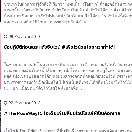
ชวนพาไปทำความรู้จักสิ่งที่เรียกว่า ‘แทนนิน’ (Tannin) คำยอดฮิตในสมา
แต่คำนี้จะเกี่ยวอะไรกับการทำผิวสีแทนไหม? แล้วถ้าไม่ได้จะเปลี่ยนสีผิวใ
น้องแนทหรือเมญ่า หรือไปฟอกหนังสัตว์ที่ไหน สิ่งนี้คืออะไร ทำไมฝรั่งที่ง
และซอมเมอลิเยร์ที่ร้านอาหารชอบพูดกันจัง? น...
28 ธันวาคม 2018
ข้อปฏิบัติก่อนและหลังจิบไวน์ #เพื่อไวน์รสโอชาเราทำได้!
ในช่วงเวลาก่อนจิบไม่ควรแปรงฟัน บ้วนปาก เคี้ยวหมากฝรั่ง หรือกินอาหาร
ประกอบของมินต์และน้ำส้มสายชู เพื่อให้สภาพช่องปากอยู่ในสภาพตามธ
ที่สุด เพื่อเปิดรับรสชาติได้ดี แถมยังควรงดฉีดน้ำหอมก่อนจิบไวน์ เพราะท
ประสาทการรับกลิ่นผิดเพี้ยนไป ไม่เช่นนั้นเดี๋ยวจะได้กลิ่นอโรมาในไวน์ไ
นะ และเมื่อขณะที่จิบไวน์เสร็จ สิ่งแรกที่คุ...
22 ธันวาคม 2018
#TheRoséWay! 5 ไอเดียเก๋ เปลี่ยนไวน์โรเซให้เป็นค็อกเทล
เว็บไซต์ The Drink Business ที่ขึ้นชื่อเรื่องการคาดเดาเทรนด์และการ