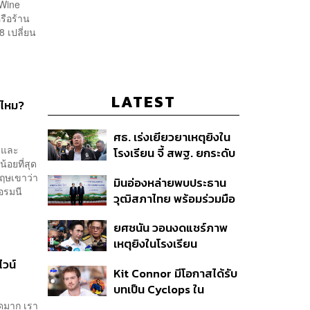
 Wine
รือร้าน
 เปลี่ยน
LATEST
ิงไหม?
ศธ. เร่งเยียวยาเหตุยิงใน
r และ
โรงเรียน จี้ สพฐ. ยกระดับ
้อยที่สุด
ความปลอดภัย ด้าน
กฤษเขาว่า
มินอ่องหล่ายพบประธาน
ผบ.ตร. สั่งเช็กประวัติผู้ก่อ
ยอรมนี
วุฒิสภาไทย พร้อมร่วมมือ
เหตุ หลังพบยิงจุดตาย
แก้ปัญหาแก้ปัญหามลพิษ
แม่นยำ
ยศชนัน วอนงดแชร์ภาพ
ข้ามแดน-สารพิษในแม่น้ำ
เหตุยิงในโรงเรียน
เทพศิรินทร์ นนทบุรี สั่งปิด
ไวน์
Kit Connor มีโอกาสได้รับ
เรียนชั่วคราว-เร่งเยียวยา
บทเป็น Cyclops ใน
จิตใจ
ภาพยนตร์ X-Men
าดมาก เรา