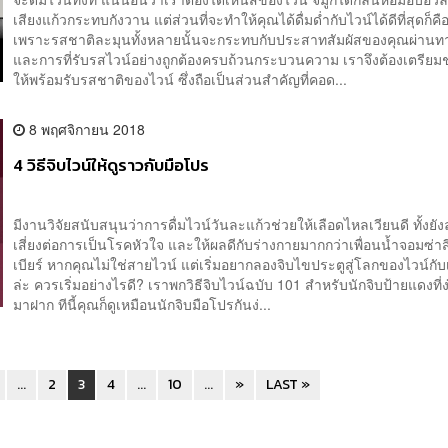
เสียงแก้วกระทบกังวาน แต่ส่วนที่จะทำให้คุณได้ดื่มด่ำกับไวน์ได้ดีที่สุดก็ค
เพราะรสชาติละมุนทั้งหลายนั้นจะกระทบกับประสาทสัมผัสของคุณผ่านทา
และการที่รับรสไวน์อย่างถูกต้องครบถ้วนกระบวนความ เราจึงต้องเตรียม
ให้พร้อมรับรสชาติของไวน์ ซึ่งถือเป็นส่วนสำคัญที่คอด...
8 พฤศจิกายน 2018
4 วิธีจิบไวน์ให้ดูราวกับมือโปร
มีงานวิจัยสนับสนุนว่าการดื่มไวน์วันละแก้วช่วยให้เลือดไหลเวียนดี ทั้งย
เสี่ยงต่อการเป็นโรคหัวใจ และให้ผลดีกับร่างกายมากกว่าเพื่อนน้ำจอมซ่า
เบียร์ หากคุณไม่ใช่สายไวน์ แต่เริ่มอยากลองจิบไขประตูสู่โลกของไวน์กั
ล่ะ ควรเริ่มอย่างไรดี? เราพกวิธีจิบไวน์ฉบับ 101 สำหรับนักจิบป้ายแดงที่ง่
มาฝาก ทีนี้คุณก็ดูเหมือนนักจิบมือโปรกันง่...
...
2
3
4
...
10
...
»
LAST »