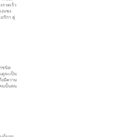
างรวดเร็ว
าแรงแซง
ริกา คู่
อกชนิด
นดูจะเป็น
ถึงมีความ
ินคนนั้นคน
้างก็บอก