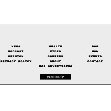
News
Wealth
Pop
Podcast
Video
Now
Opinion
Careers
Events
Privacy Policy
About
Contact
FOR ADVERTISING
MEMBERSHIP
© 2017-
2026
The Standard. All rights reserved.