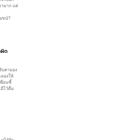
เบามาก แต่
ะโยชน์?
กผิด
าจับตามอง
ฉลองให้
ื่อนซี้
ีไว้ดื่ม
หูได้ยิน