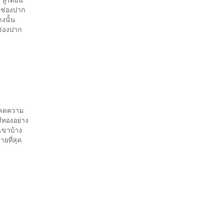
ือช่องปาก
งนั้น
ช่องปาก
ังลดความ
สีทองอย่าง
บเขาบ้าง
ายที่สุด