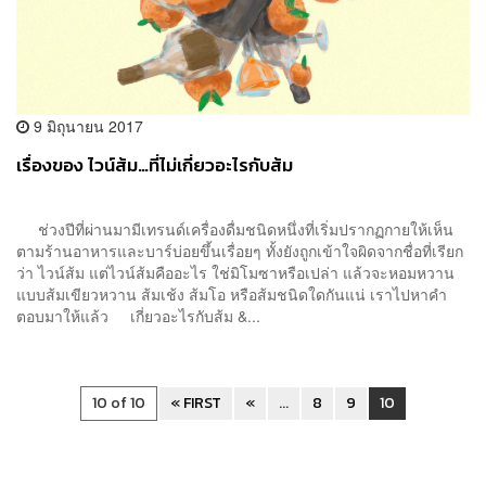
9 มิถุนายน 2017
เรื่องของ ไวน์ส้ม…ที่ไม่เกี่ยวอะไรกับส้ม
ช่วงปีที่ผ่านมามีเทรนด์เครื่องดื่มชนิดหนึ่งที่เริ่มปรากฏกายให้เห็น
ตามร้านอาหารและบาร์บ่อยขึ้นเรื่อยๆ ทั้งยังถูกเข้าใจผิดจากชื่อที่เรียก
ว่า ไวน์ส้ม แต่ไวน์ส้มคืออะไร ใช่มิโมซาหรือเปล่า แล้วจะหอมหวาน
แบบส้มเขียวหวาน ส้มเช้ง ส้มโอ หรือส้มชนิดใดกันแน่ เราไปหาคำ
ตอบมาให้แล้ว เกี่ยวอะไรกับส้ม &...
10 of 10
« FIRST
«
...
8
9
10