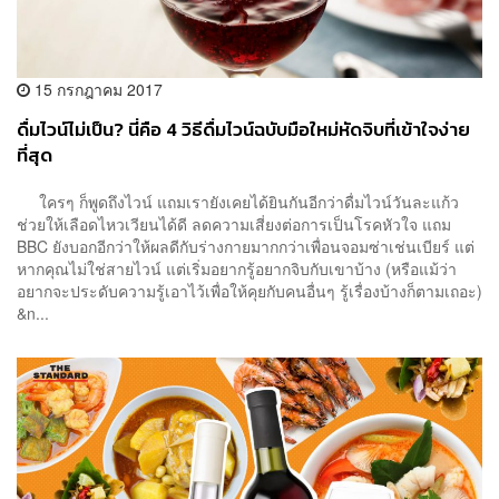
15 กรกฎาคม 2017
ดื่มไวน์ไม่เป็น? นี่คือ 4 วิธีดื่มไวน์ฉบับมือใหม่หัดจิบที่เข้าใจง่าย
ที่สุด
ใครๆ ก็พูดถึงไวน์ แถมเรายังเคยได้ยินกันอีกว่าดื่มไวน์วันละแก้ว
ช่วยให้เลือดไหวเวียนได้ดี ลดความเสี่ยงต่อการเป็นโรคหัวใจ แถม
BBC ยังบอกอีกว่าให้ผลดีกับร่างกายมากกว่าเพื่อนจอมซ่าเช่นเบียร์ แต่
หากคุณไม่ใช่สายไวน์ แต่เริ่มอยากรู้อยากจิบกับเขาบ้าง (หรือแม้ว่า
อยากจะประดับความรู้เอาไว้เพื่อให้คุยกับคนอื่นๆ รู้เรื่องบ้างก็ตามเถอะ)
&n...