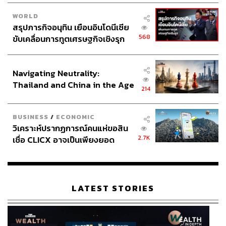
WORLD
สรุปภารกิจอนุทิน เยือนอินโดนีเซีย
568
ขับเคลื่อนการทูตเศรษฐกิจเชิงรุก
ประกาศหุ้นส่วนยุทธศาสตร์ไทย –
อินโดนีเซีย
Navigating Neutrality:
Thailand and China in the Age
214
of a New Global Order
ส่วนผสม
BUSINESS
/
ECONOMIC
ไวน์โรเซ 120 มล.
วิเคราะห์ปรากฏการณ์คนแห่ขอสิน
ผลไม้ตระกูลเบอร์รี
2.7K
เชื่อ CLICX อาจเป็นเพียงยอด
เสาวรสสด 1 ผล
ภูเขาน้ำแข็ง ของปัญหาหนี้ครัว
น้ำเชื่อมเข้มข้น และน้ำตาลทรายแดง 15 มล.
เรือนไทยที่ถูกซุกไว้
น้ำมะนาว 10 มล.
เกลือดำ สำหรับตกแต่ง
LATEST STORIES
ก้านโรสแมรี สำหรับตกแต่ง
ผลเบอร์รีหลากชนิด สำหรับตกแต่ง