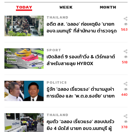
เปลือกส้มฝาน สำหรับตกแต่ง
TODAY
WEEK
MONTH
น้ำแครนเบอร์รีรสเข้มข้น สำหรับตกแต่ง
THAILAND
เปลือกต้นเชอร์รีวูด สำหรับแต่งกลิ่น
อดีต สส. ‘ฉลอง’ ก่อเหตุยิง ‘นายก
563
อบจ.นนทบุรี’ ที่สำนักงาน ตำรวจรุด
วิธีทำ
ลงพื้นที่
ใส่น้ำเชื่อมคาราเมลและลูกพีชลงในแก้วที่เตรียมไว้
ใส่น้ำมะนาว
SPORT
เปิดลิสต์ 9 รองเท้าวิ่ง & เวิร์กเอาต์
รินไวน์โรเซที่เตรียมไว้ลงไป
518
สำหรับสายลุย HYROX
ท็อปด้วยน้ำโทนิกสมุนไพร เติมความสดชื่น
ตกแต่งด้วยเปลือกส้ม ใบไธม์ และน้ำแครนเบอร์รีที่
เตรียมไว้
POLITICS
สามารถสร้างกลิ่นหอมแบบเย็นๆ เพื่ออรรถรสการดื่ม
รู้จัก ‘ฉลอง เรี่ยวแรง’ ตำนานงูเห่า
ได้ ซึ่งบาร์เทนเดอร์ใช้วิธีรมควันด้วยเปลือกไม้เชอร์รีวู
440
การเมือง และ ‘พ.ต.อ.ธงชัย’ นายก
ดก่อนเสิร์ฟ
อบจ. นนทบุรี หลายสมัย บุคคล
สำคัญในเหตุยิง
THAILAND
คุมตัว ‘ฉลอง เรี่ยวแรง’ สอบปมรัว
378
ยิง 4 นัดใส่ นายก อบจ.นนทบุรี ผู้