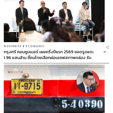
ส่วนผสม
ไวน์โรเซ 100 มล.
น้ำมะนาว 15 มล.
น้ำผึ้ง 20 มล.
โซดา สำหรับท็อป
แตงกวาฝาน สำหรับตกแต่ง
เปลือกมะนาวฝรั่งฝานเป็นทรง สำหรับตกแต่ง
BUSINESS
/
ECONOMIC
กรุงศรี คอนซูมเมอร์ เผยครึ่งปีแรก 2569 ยอดรูดแตะ
...
วิธีทำ
1.96 แสนล้าน ชี้คนไทยเลือกผ่อนเซฟสภาพคล่อง รับ
นำส่วนผสมทั้งหมดยกเว้นโซดาใส่ในแก้วเชก
เศรษฐกิจผันผวนฉุดผลประกอบการพลาดเป้า
คนให้เข้ากันเป็นเนื้อเดียว
เทใส่แก้วที่เตรียมไว้
ตกแต่งด้วยแตงกวาฝานและเปลือกมะนาวฝรั่ง
ท็อปเติมความสดชื่นด้วยโซดา