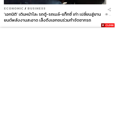
ECONOMIC
/
BUSINESS
‘เอกนิติ’ เดินหน้าโละ รถตู้-รถเมล์-แท็กซี่ เก่า เปลี่ยนสู่ยาน
...
ยนต์พลังงานสะอาด เล็งดึงเอกชนร่วมกำจัดซากรถ
Rosé Sangria (สำหรับ 1 เหยือก หรือเสิร์ฟ 4 แก้วขึ้นไป)
จิบรสชาติของเทศกาลคริสต์มาสแสนอบอุ่นที่นิยมกันในแถบ
News
Wealth
Pop
ยุโรปที่ปกติมักดื่มไวน์เครื่องเทศอุ่นๆ แต่ในเมื่ออุณหภูมิ
Podcast
Video
Now
Opinion
Careers
Events
อากาศไม่เป็นใจ แซงเกรียจึงเป็นคำตอบที่เหมาะที่สุด! แก้วนี้
Privacy
About
Contact
ชูรสของไวน์โรเซแสนละมุน เสริมเติมความมี ‘อะไร’ ด้วยผล
Policy
ไม้นานาชนิด เพิ่มความหอมอโรมาให้กับไวน์ที่ชวนให้จิบ
FOR
เรื่อยๆ แก้วนี้สวยทั้งรูป จูบก็หอมชื่นใจจริงๆ เอ้า…เชียร์ส!
ADVERTISING
MEMBERSHIP