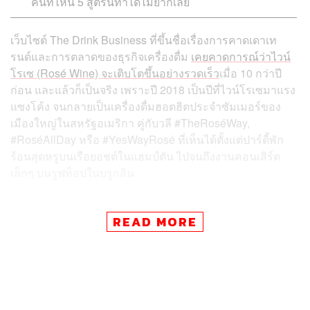
คืนที่ไหน 5 สูตรนี้ทำได้ไม่ยากเลย
เว็บไซต์ The Drink Business ที่ขึ้นชื่อเรื่องการคาดเดาเท
รนด์และการตลาดของธุรกิจเครื่องดื่ม
เคยคาดการณ์ว่าไวน์
โรเซ (Rosé Wine) จะเติบโตขึ้นอย่างรวดเร็ว
เมื่อ 10 กว่าปี
ก่อน และแล้วก็เป็นจริง เพราะปี 2018 เป็นปีที่ไวน์โรเซมาแรง
แซงโค้ง จนกลายเป็นเครื่องดื่มฮอตฮิตประจำซัมเมอร์ของ
เมืองใหญ่ในสหรัฐอเมริกา คู่กับวลี #TheRoséWay,
#RoséAllDay หรือ #YesWayRosé ที่เห็นได้ตั้งแต่ปาร์ตี้พัก
ร้อนสุดหรูบนเรือยอชต์ในแฮมป์ตัน ไปจนถึงงานคอนเสิร์ต
เล็กๆ บนรูฟท็อปในบรูกลิน
แต่ใครว่าไวน์สีชมพูฟรุ้งฟริ้งนี้มีไว้ให้ผู้หญิงดื่ม หรือเอาไว้
READ MORE
เปิดแล้วจิบได้อย่างเดียว เราเถียงสุดใจ ลองมาชวนก๊วนใกล้
ตัวจัดงานปาร์ตี้เก๋ๆ ที่บ้าน พร้อมกับเสกไวน์ชมพูที่อร่อยชื่นใจ
อยู่แล้ว ให้เป็นค็อกเทลล้ำๆ ด้วย 5 สูตรสุดพิเศษจากไอเดีย
ของ บอมบ์-นพดล ธรรมส่องหล้า มิกโซโลจิสต์หนุ่มมาดกวน
จากร้าน Pour กัน!