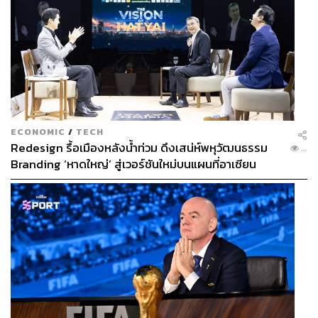
วิธีทำ
แต่งขอบแก้วด้วยเกลือดำ คล้ายมาร์การิตา
ใส่ส่วนผสมทุกอย่างลงในแก้วเชก
คนให้เข้ากัน แล้วชิม
เทใส่แก้วที่เตรียมไว้
ตกแต่งด้วยก้านโรสแมรีและผลเบอร์รีเพื่อเพิ่มสีสัน
พร้อมเสิร์ฟ
ECONOMIC
/
TECH
Redesign รื้อเมืองหลังน้ำท่วม ดึงเสน่ห์พหุวัฒนธรรม
...
Branding ‘หาดใหญ่’ สู่เวอร์ชันใหม่บนแผนที่อาเซียน