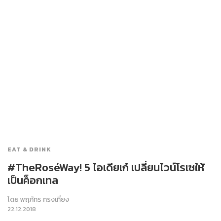
EAT & DRINK
#TheRoséWay! 5 ไอเดียเก๋ เปลี่ยนไวน์โรเซให้
เป็นค็อกเทล
โดย
พฤภัทร ทรงเที่ยง
22.12.2018