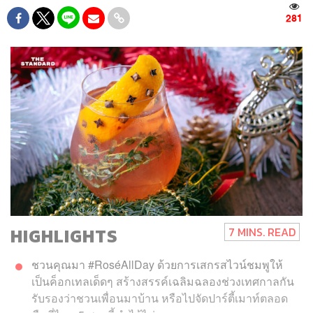
281
HIGHLIGHTS
7 MINS. READ
ชวนคุณมา #RoséAllDay ด้วยการเสกรสไวน์ชมพูให้
เป็นค็อกเทลเด็ดๆ สร้างสรรค์เฉลิมฉลองช่วงเทศกาลกัน
รับรองว่าชวนเพื่อนมาบ้าน หรือไปจัดปาร์ตี้เมาท์ตลอด