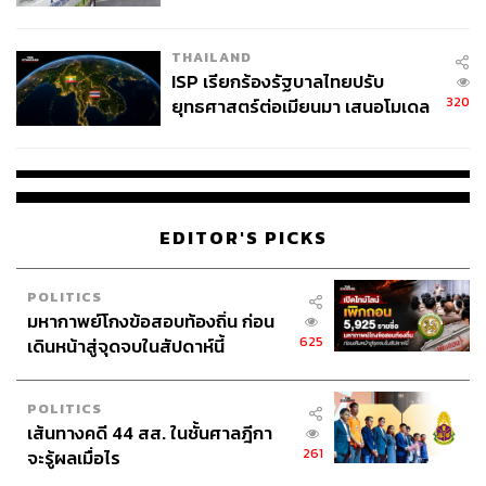
ว่าฯ ลงพื้นที่ตรวจสอบเร่งหาสาเหตุ
THAILAND
ISP เรียกร้องรัฐบาลไทยปรับ
320
ยุทธศาสตร์ต่อเมียนมา เสนอโมเดล
‘3 ระเบียง’ รับมือภัยคุกคามข้าม
แดน
EDITOR'S PICKS
Black Salt (สำหรับ 1 ที่)
POLITICS
ใครว่าคุณสุภาพบุรุษจะดื่มโรเซบ้างไม่ได้ ค็อกเทลแก้วนี้
มหากาพย์โกงข้อสอบท้องถิ่น ก่อน
รังสรรค์ขึ้นเพื่อชายชาตรีผู้ไม่กลัวการลองอะไรใหม่ๆ ได้ลิ้ม
625
เดินหน้าสู่จุดจบในสัปดาห์นี้
ลองรสสดชื่นที่มีนางเอกเป็นไวน์องุ่นสีชมพูเป็นไฮไลต์กันบ้าง
แก้วนี้แม้จะแลดูฟรุตตี้ไม่เบา แต่กลับเน้นความสดชื่น ไม่หน่อ
มแน้ม หรือหวานอมเปรี้ยวจนเกินแบบที่คนมาดแมนก็ติดใจ
POLITICS
เส้นทางคดี 44 สส. ในชั้นศาลฎีกา
ได้
261
จะรู้ผลเมื่อไร