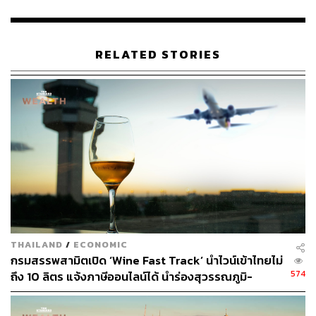
โปรยไป แต่รับรองว่าแขกในงานเป็นต้องประทับใจ…
RELATED STORIES
THAILAND
/
ECONOMIC
กรมสรรพสามิตเปิด ‘Wine Fast Track’ นำไวน์เข้าไทยไม่
574
ถึง 10 ลิตร แจ้งภาษีออนไลน์ได้ นำร่องสุวรรณภูมิ-
ส่วนผสม
ดอนเมือง
ไวน์โรเซ 100
มล.