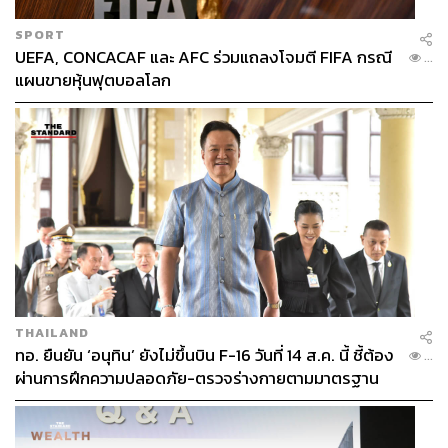
SPORT
UEFA, CONCACAF และ AFC ร่วมแถลงโจมตี FIFA กรณี
...
แผนขายหุ้นฟุตบอลโลก
Lemon Rosé
เติมสีสันให้ชีวิตกับเครื่องดื่มชวนยิ้มแก้วนี้ที่เน้นความเรียบ
ง่าย ดึงความสดชื่นของกลิ่นเครื่องเทศ และความหอมของ
เปลือกกุหลาบในไวน์ออกมาได้เป็นอย่างดี บวกกับความ
หวานกลมกล่อมของน้ำผึ้ง แก้วนี้จิบได้ยาวๆ ตลอดวัน
THAILAND
ทอ. ยืนยัน ‘อนุทิน’ ยังไม่ขึ้นบิน F-16 วันที่ 14 ส.ค. นี้ ชี้ต้อง
...
ผ่านการฝึกความปลอดภัย-ตรวจร่างกายตามมาตรฐาน
ก่อน