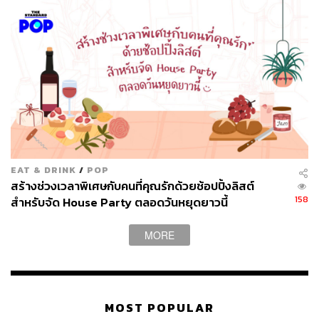
เช้าวันคริสต์มาสอันหนาวเหน็บในป่าสน เหมาะเป็นแก้วที่ถือ
ยืนคุยที่มุมห้องได้ตลอดคืน แถมยังถ่ายรูปขึ้นอีกด้วยนะ!
EAT & DRINK
/
POP
สร้างช่วงเวลาพิเศษกับคนที่คุณรักด้วยช้อปปิ้งลิสต์
158
สำหรับจัด House Party ตลอดวันหยุดยาวนี้
ส่วนผสม
ไวน์โรเซ 80
มล.
MORE
น้ำเชื่อมคาราเมล 10
มล.
น้ำเชื่อมลูกพีช 5
มล.
น้ำโทนิกสมุนไพร 1 ขวด
น้ำมะนาว 8
มล.
MOST POPULAR
ใบไธม์ สำหรับตกแต่ง