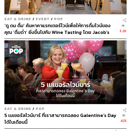
EAT & DRINK
/
EVENT
/
POP
‘ดู ดม ดื่ม’ ค้นหาคาแรกเตอร์ไวน์เพื่อให้การดื่มไวน์ของ
3.2K
คุณ ‘ดื่มด่ำ’ ยิ่งขึ้นไปกับ Wine Tasting โดย Jacob’s
Creek [ADVERTORIAL]
Smokey Dry & Crisp (สำหรับเสิร์ฟ 1 ที่)
ไวน์สีหวานถูกแปลงโฉมให้เป็นค็อกเทลสำหรับช่วงเทศกาล
EAT & DRINK
/
POP
แก้วนี้เราเติมแต่งสีสันให้สดสวย อันเป็นตัวแทนแห่งการเฉลิม
5 เนเชอรัลไวน์บาร์ ที่เราสามารถฉลอง Galentine’s Day
ฉลอง เติมด้วยความซาบซ่าให้รู้สึกสดชื่น แถมยังรมควันด้วย
425
ได้ในเดือนนี้
ไม้เชอร์รีวูด เติมกลิ่นหอมหวานแบบไม้ๆ ให้ความรู้สึกราวกับ