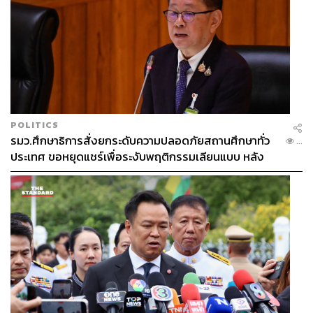
POLITICS
รมว.ศึกษาธิการสั่งยกระดับความปลอดภัยสถานศึกษาทั่ว
...
ประเทศ ขอหยุดแชร์เพื่อระงับพฤติกรรมเลียนแบบ หลัง
เหตุยิงในโรงเรียน