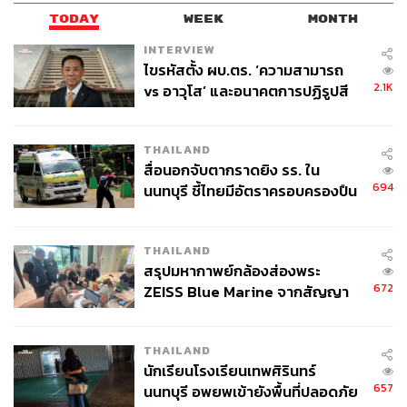
TODAY
WEEK
MONTH
INTERVIEW
ไขรหัสตั้ง ผบ.ตร. ‘ความสามารถ
2.1K
vs อาวุโส’ และอนาคตการปฏิรูปสี
กากี กับ พล.ต.อ. เอก อังสนานนท์
THAILAND
สื่อนอกจับตากราดยิง รร. ใน
694
นนทบุรี ชี้ไทยมีอัตราครอบครองปืน
สูงในระดับต้นของภูมิภาค
THAILAND
สรุปมหากาพย์กล้องส่องพระ
672
ZEISS Blue Marine จากสัญญา
ผลิต 8.3 ล้าน สู่ข้อพิพาท ‘มา
เวลล์ฯ’ ฟ้อง ‘โทน บางแค’ ผิดนัด
THAILAND
จ่ายหนี้-แอบระบุแบรนด์
นักเรียนโรงเรียนเทพศิรินทร์
657
นนทบุรี อพยพเข้ายังพื้นที่ปลอดภัย