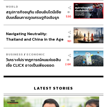
WORLD
สรุปภารกิจอนุทิน เยือนอินโดนีเซีย
530
ขับเคลื่อนการทูตเศรษฐกิจเชิงรุก
ประกาศหุ้นส่วนยุทธศาสตร์ไทย –
อินโดนีเซีย
Navigating Neutrality:
Thailand and China in the Age
161
of a New Global Order
BUSINESS
/
ECONOMIC
วิเคราะห์ปรากฏการณ์คนแห่ขอสิน
2.6K
เชื่อ CLICX อาจเป็นเพียงยอด
ภูเขาน้ำแข็ง ของปัญหาหนี้ครัว
เรือนไทยที่ถูกซุกไว้
LATEST STORIES