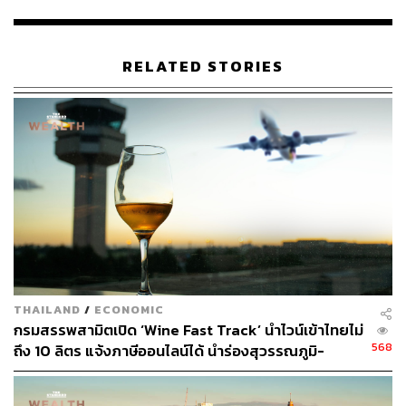
RELATED STORIES
ภาพประกอบ:
Dreaminem
TAGS:
Wine
Jacob’s Creek
In partnership
THAILAND
/
ECONOMIC
กรมสรรพสามิตเปิด ‘Wine Fast Track’ นำไวน์เข้าไทยไม่
568
ถึง 10 ลิตร แจ้งภาษีออนไลน์ได้ นำร่องสุวรรณภูมิ-
ดอนเมือง
998