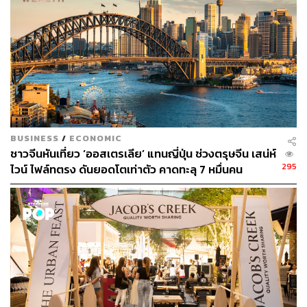
ABOUT THE AUTHOR
พฤภัทร ทรงเที่ยง
นักเขียนผู้ชอบความท้าทาย การออกกำลังกาย
กิจกรรมกลางแจ้ง สนใจภาษาและวัฒนธรรม
การกินดื่ม
BUSINESS
/
ECONOMIC
ชาวจีนหันเที่ยว ‘ออสเตรเลีย’ แทนญี่ปุ่น ช่วงตรุษจีน เสน่ห์
295
ไวน์ ไฟล์ทตรง ดันยอดโตเท่าตัว คาดทะลุ 7 หมื่นคน