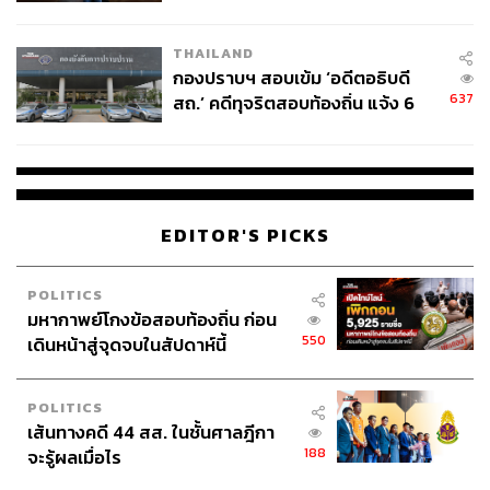
ชั่วคราว หลังเหตุใช้อาวุธปืนภายใน
โรงเรียนคลี่คลาย
THAILAND
กองปราบฯ สอบเข้ม ‘อดีตอธิบดี
637
สถ.’ คดีทุจริตสอบท้องถิ่น แจ้ง 6
ข้อหาหนัก จ่อชง ป.ป.ช. 12 ส.ค. นี้
EDITOR'S PICKS
POLITICS
มหากาพย์โกงข้อสอบท้องถิ่น ก่อน
550
เดินหน้าสู่จุดจบในสัปดาห์นี้
POLITICS
เส้นทางคดี 44 สส. ในชั้นศาลฎีกา
188
จะรู้ผลเมื่อไร