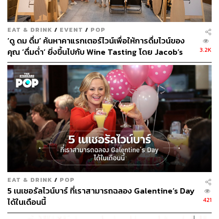
EAT & DRINK
/
EVENT
/
POP
‘ดู ดม ดื่ม’ ค้นหาคาแรกเตอร์ไวน์เพื่อให้การดื่มไวน์ของ
3.2K
คุณ ‘ดื่มด่ำ’ ยิ่งขึ้นไปกับ Wine Tasting โดย Jacob’s
Creek [ADVERTORIAL]
EAT & DRINK
/
POP
5 เนเชอรัลไวน์บาร์ ที่เราสามารถฉลอง Galentine’s Day
421
ได้ในเดือนนี้