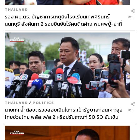
THAILAND
รอง ผบ.ตร. บัญชาการเหตุยิงโรงเรียนเทพศิรินทร์
...
นนทบุรี สั่งค้นหา 2 รอบยืนยันไร้คนติดค้าง พบศพปู่-ย่าที่
บ้านพักผู้ก่อเหตุ
THAILAND
/
POLITICS
นายกฯ ย้ำต้องตรวจสอบเงินในกระเป๋ารัฐบาลก่อนเคาะลุย
...
ไทยช่วยไทย พลัส เฟส 2 หรือปรับเกณฑ์ 50:50 ยันเงิน
คงคลังรัฐบาลแข็งแรง