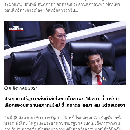
จะมาแทน ปดิพัทธ์ สันติภาดา อดีตรองประธานสภาคนที่ 1 ที่ถูกเพิก
ถอนสิทธิทางการเมือง วิสุทธิ์กล่าวว่าวิป...
8 สิงหาคม 2024
ประธานวิปรัฐบาลส่งกำลังใจก้าวไกล เผย 14 ส.ค. นี้ เตรียม
เลือกรองประธานสภาคนใหม่ ชี้ ‘ภราดร’ เหมาะสม แต่ขอเจรจา
ในพรรคร่วมก่อน
วันนี้ (8 สิงหาคม) ที่อาคารรัฐสภา วิสุทธิ์ ไชยณรุณ สส. บัญชีรายชื่อ
พรรคเพื่อไทย ในฐานะประธานวิปฝ่ายรัฐบาล เปิดเผยถึงการทำงาน
ร่วมกันกับพรรคร่วมฝ่ายรัฐบาลภายหลังศาลรัฐธรรมนูญมีคำวินิจฉัย