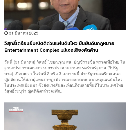
31 มีนาคม 2025
วิสุทธิ์เตรียมยื่นญัตติด่วนแผ่นดินไหว ยืนยันดันกฎหมาย
Entertainment Complex แม้เจอเสียงคัดค้าน
วันนี้ (31 มีนาคม) วิสุทธิ์ ไชยณรุณ สส. บัญชีรายชื่อ พรรคเพื่อไทย ใน
ฐานะประธานคณะกรรมการประสานงานพรรคร่วมรัฐบาล (วิปรัฐ
บาล) เปิดเผยว่า ในวันที่ 2 หรือ 3 เมษายนนี้ ฝ่ายรัฐบาลเตรียมเสนอ
ญัตติด่วนให้สภาผู้แทนราษฎรพิจารณาผลกระทบจากเหตุแผ่นดินไหว
ในประเทศเมียนมา ซึ่งส่งแรงสั่นสะเทือนถึงหลายพื้นที่ในประเทศไทย
วิสุทธิ์ระบุว่า ญัตติดังกล่าวจะศึก...