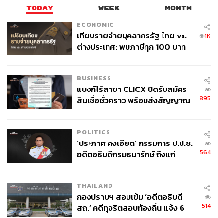
TODAY
WEEK
MONTH
ECONOMIC
เทียบรายจ่ายบุคลากรรัฐ ไทย vs.
1K
ต่างประเทศ: พบภาษีทุก 100 บาท
ของคนไทยใช้ไปกับข้าราชการเฉียด
40 บาท
BUSINESS
แบงก์ไร้สาขา CLICX ปิดรับสมัคร
895
สินเชื่อชั่วคราว พร้อมส่งสัญญาณ
เตือนกลุ่มกู้เงินผิดวัตถุประสงค์-ให้
ข้อมูลเท็จ เตรียมดำเนินคดีเด็ดขาด
POLITICS
‘ประภาศ คงเอียด’ กรรมการ ป.ป.ช.
564
อดีตอธิบดีกรมธนารักษ์ ถึงแก่
อนิจกรรม
THAILAND
กองปราบฯ สอบเข้ม ‘อดีตอธิบดี
514
สถ.’ คดีทุจริตสอบท้องถิ่น แจ้ง 6