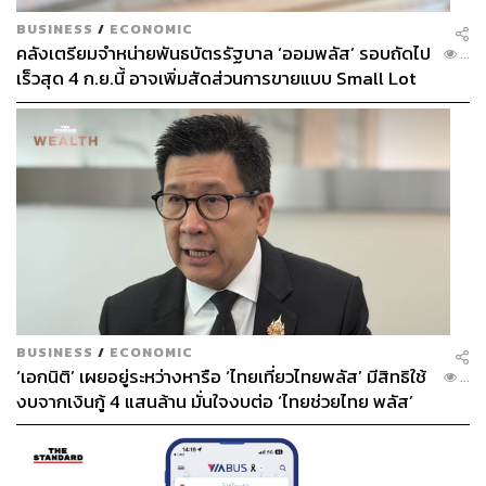
BUSINESS
/
ECONOMIC
คลังเตรียมจำหน่ายพันธบัตรรัฐบาล ‘ออมพลัส’ รอบถัดไป
...
เร็วสุด 4 ก.ย.นี้ อาจเพิ่มสัดส่วนการขายแบบ Small Lot
First มากขึ้น
BUSINESS
/
ECONOMIC
‘เอกนิติ’ เผยอยู่ระหว่างหารือ ‘ไทยเที่ยวไทยพลัส’ มีสิทธิใช้
...
งบจากเงินกู้ 4 แสนล้าน มั่นใจงบต่อ ‘ไทยช่วยไทย พลัส’
เฟส 2 มีเพียงพอ