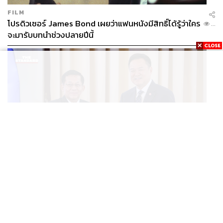
FILM
โปรดิวเซอร์ James Bond เผยว่าแฟนหนังมีสิทธิ์ได้รู้ว่าใคร
...
จะมารับบทนำช่วงปลายปีนี้
WORLD
อนุทิน-มินอ่องหล่าย ออกแถลงการณ์ร่วม หนุนความร่วม
...
มือรอบด้าน ยกระดับปราบอาชญากรรมข้ามชาติ แก้ปัญหา
หมอกควัน-มลพิษทางน้ำ