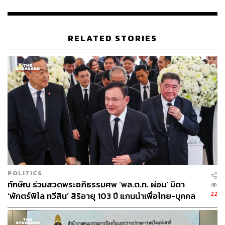
“หากกลัวก็จะไม่กล้าทำอะไรเลย แต่ในเมื่อทำแล้วก็ไม่กลัว
เพราะเรามั่นใจในข้อมูลและเจตนารมณ์ของกฎหมายนี้”
RELATED STORIES
วิสุทธิ์กล่าว
TAGS:
พรรคเพื่อไทย
วิปรัฐบาล
วิสุทธิ์ ไชยณรุณ
Entertainment Complex
157
POLITICS
ทักษิณ ร่วมสวดพระอภิธรรมศพ ‘พล.ต.ท. ผ่อน’ บิดา
22
‘พักตร์พิไล ทวีสิน’ สิริอายุ 103 ปี แกนนำเพื่อไทย-บุคคล
ABOUT THE AUTHOR
หลากวงการร่วมอาลัย
THE STANDARD TEAM