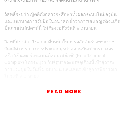
ซึ่งส่งแรงสั่นสะเทือนถึงหลายพื้นที่ในประเทศไทย
วิสุทธิ์ระบุว่า ญัตติดังกล่าวจะศึกษาทั้งผลกระทบในปัจจุบัน
และแนวทางการรับมือในอนาคต ย้ำว่าการเสนอญัตติจะเกิด
ขึ้นภายในสัปดาห์นี้ ไม่ต้องรอถึงวันที่ 9 เมษายน
วิสุทธิ์ยังกล่าวถึงความคืบหน้าในการผลักดันร่างพระราช
บัญญัติ (พ.ร.บ.) การประกอบธุรกิจสถานบันเทิงครบวงจร
หรือ ‘เอ็นเตอร์เทนเมนต์คอมเพล็กซ์’ (Entertainment
Complex) โดยระบุว่า วิปรัฐบาลจะบรรจุเรื่องนี้เข้าสู่วาระ
การประชุมในวันที่ 3 เมษายน และเสนอเข้าสู่การพิจารณา
ในวันที่ 9 เมษายน
วิสุทธิ์ชี้แจงว่า กฎหมายฉบับนี้ไม่ใช่เรื่องใหม่หรือเร่งด่วน
READ MORE
เนื่องจากมีการศึกษามาอย่างต่อเนื่องตั้งแต่รัฐบาลชุดก่อน
และมีการหารือกันในสภามาแล้วกว่า 1 ปี โดยคาดว่าจะมี
การตั้งคณะกรรมาธิการพิจารณาระหว่างปิดสมัยประชุมเพื่อ
ให้เกิดประโยชน์สูงสุดจากเวลา