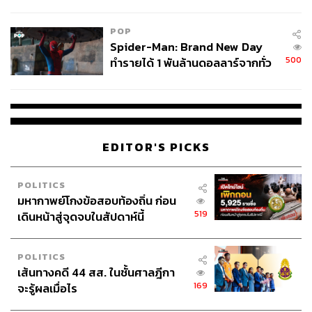
ข้อหาหนัก จ่อชง ป.ป.ช. 12 ส.ค. นี้
POP
Spider-Man: Brand New Day
500
ทำรายได้ 1 พันล้านดอลลาร์จากทั่ว
โลกภายใน 6 วัน
EDITOR'S PICKS
POLITICS
มหากาพย์โกงข้อสอบท้องถิ่น ก่อน
519
เดินหน้าสู่จุดจบในสัปดาห์นี้
POLITICS
เส้นทางคดี 44 สส. ในชั้นศาลฎีกา
169
จะรู้ผลเมื่อไร