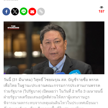
157
วันนี้ (31 มีนาคม) วิสุทธิ์ ไชยณรุณ สส. บัญชีรายชื่อ พรรค
เพื่อไทย ในฐานะประธานคณะกรรมการประสานงานพรรค
ร่วมรัฐบาล (วิปรัฐบาล) เปิดเผยว่า ในวันที่ 2 หรือ 3 เมษายนนี้
ฝ่ายรัฐบาลเตรียมเสนอญัตติด่วนให้สภาผู้แทนราษฎร
พิจารณาผลกระทบจากเหตุแผ่นดินไหวในประเทศเมียนมา