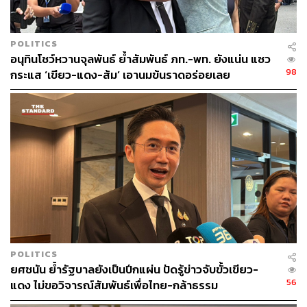
POLITICS
อนุทินโชว์หวานจุลพันธ์ ย้ำสัมพันธ์ ภท.-พท. ยังแน่น แซว
98
กระแส ‘เขียว-แดง-ส้ม’ เอานมข้นราดอร่อยเลย
POLITICS
ยศชนัน ย้ำรัฐบาลยังเป็นปึกแผ่น ปัดรู้ข่าวจับขั้วเขียว-
56
แดง ไม่ขอวิจารณ์สัมพันธ์เพื่อไทย-กล้าธรรม