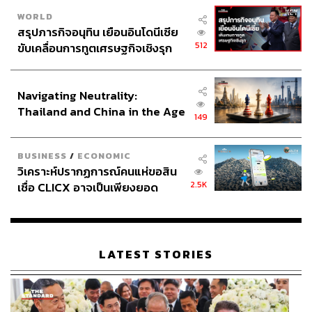
WORLD
สรุปภารกิจอนุทิน เยือนอินโดนีเซีย
512
ขับเคลื่อนการทูตเศรษฐกิจเชิงรุก
ประกาศหุ้นส่วนยุทธศาสตร์ไทย –
อินโดนีเซีย
Navigating Neutrality:
Thailand and China in the Age
149
of a New Global Order
BUSINESS
/
ECONOMIC
วิเคราะห์ปรากฏการณ์คนแห่ขอสิน
2.5K
เชื่อ CLICX อาจเป็นเพียงยอด
ภูเขาน้ำแข็ง ของปัญหาหนี้ครัว
เรือนไทยที่ถูกซุกไว้
LATEST STORIES