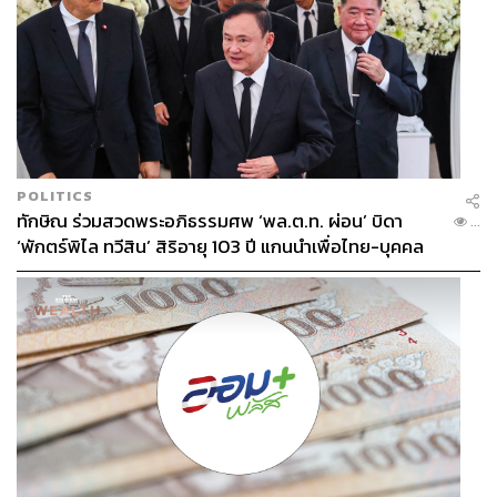
POLITICS
ทักษิณ ร่วมสวดพระอภิธรรมศพ ‘พล.ต.ท. ผ่อน’ บิดา
...
‘พักตร์พิไล ทวีสิน’ สิริอายุ 103 ปี แกนนำเพื่อไทย-บุคคล
หลากวงการร่วมอาลัย