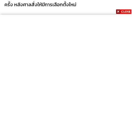
ครั้ง หลังศาลสั่งให้มีการเลือกตั้งใหม่
News
Wealth
Pop
Podcast
Video
Now
Opinion
Careers
Events
Privacy
About
Contact
Policy
FOR
ADVERTISING
MEMBERSHIP