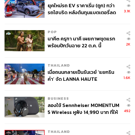
ยุคใหม่รถ EV ราคาเริ่ม (ถูก) กว่า
3.1K
รถไฮบริด หลังต้นทุนแบตเตอรี่ลด
ลง - จีนแห่บุกตลาดเกิดใหม่
POP
นาคี๓ ครุฑา นาคี เผยภาพชุดแรก
2K
พร้อมปักวันฉาย 22 ต.ค. นี้
THAILAND
เมื่อถนนกลายเป็นรันเวย์ ‘แยกริน
1.6K
คำ’ จัด LANNA HAUTE
COUTURE กลางสายฝน
BUSINESS
ลองใช้ Sennheiser MOMENTUM
492
5 Wireless หูฟัง 14,990 บาท ที่ให้
ผู้ใช้ถอดเปลี่ยนแบตเองได้ ก่อนกฎ
EU บังคับปีหน้า
THAILAND