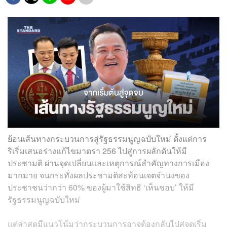
ย้อนเส้นทางกระบวนการสู่รัฐธรรมนูญฉบับใหม่ ตั้งแต่การ
ริเริ่มเสนอร่างแก้ไขมาตรา 256 ไปสู่การผลักดันให้มี
ประชามติ ผ่านจุดเปลี่ยนและเหตุการณ์สำคัญทางการเมือง
มากมาย จนกระทั่งผลประชามติสะท้อนเจตจำนงของ
ประชาชนว่ากว่า 60% ของผู้มาใช้สิทธิ ‘เห็นชอบ’ ให้มี
รัฐธรรมนูญฉบับใหม่
แต่ล่าสุดมีแนวโน้มว่ากระบวนการอาจต้องกลับไปสู่จุดเริ่ม