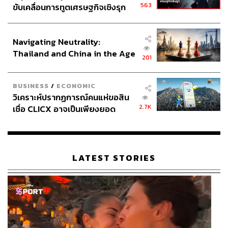
563
ขับเคลื่อนการทูตเศรษฐกิจเชิงรุก
ประกาศหุ้นส่วนยุทธศาสตร์ไทย –
อินโดนีเซีย
Navigating Neutrality:
Thailand and China in the Age
201
of a New Global Order
BUSINESS
/
ECONOMIC
วิเคราะห์ปรากฏการณ์คนแห่ขอสิน
2.7K
เชื่อ CLICX อาจเป็นเพียงยอด
ภูเขาน้ำแข็ง ของปัญหาหนี้ครัว
เรือนไทยที่ถูกซุกไว้
LATEST STORIES