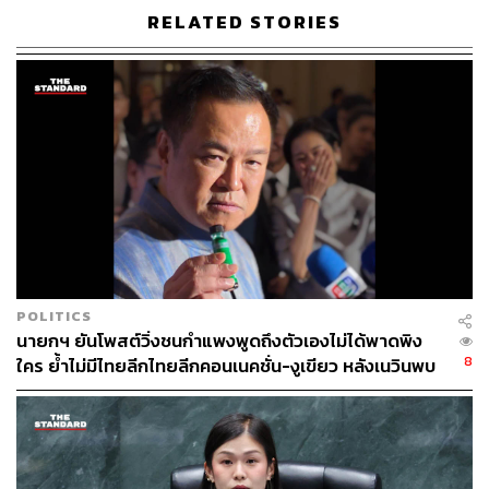
พรรคร่วมรัฐบาล
รัฐบาลอนุทิน 2
RELATED STORIES
202
ABOUT THE AUTHOR
THE STANDARD TEAM
POLITICS
นายกฯ ยันโพสต์วิ่งชนกำแพงพูดถึงตัวเองไม่ได้พาดพิง
กองบรรณาธิการ THE STANDARD
8
ใคร ย้ำไม่มีไทยลีกไทยลีกคอนเนคชั่น-งูเขียว หลังเนวินพบ
บุญยิ่ง