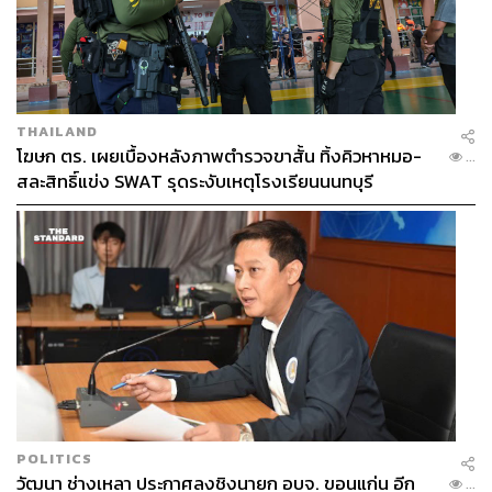
THAILAND
โฆษก ตร. เผยเบื้องหลังภาพตำรวจขาสั้น ทิ้งคิวหาหมอ-
...
สละสิทธิ์แข่ง SWAT รุดระงับเหตุโรงเรียนนนทบุรี
POLITICS
วัฒนา ช่างเหลา ประกาศลงชิงนายก อบจ. ขอนแก่น อีก
...