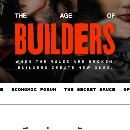
E
ECONOMIC FORUM
THE SECRET SAUCE​
OP