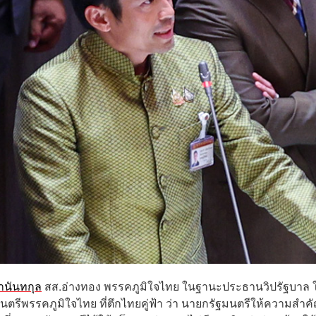
นานันทกุล
สส.อ่างทอง พรรคภูมิใจไทย ในฐานะประธานวิปรัฐบาล ใ
รีพรรคภูมิใจไทย ที่ตึกไทยคู่ฟ้า ว่า นายกรัฐมนตรีให้ความสำคั