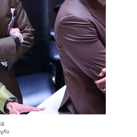
ห้
ญกับ