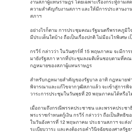
งานสภาผู้แทนราษฎร โดยเฉพาะเรื่องกระทู้ถามสด ซึ
ความสำคัญกับงานสภาฯ และให้มีการประสานงานร
สภาฯ
อย่างไรก็ตาม การประชุมคณะรัฐมนตรีพรรคภูมิใจ
มีประเด็นใดบ้าง ถือเป็นเรื่องปกติ ไม่มีอะไรพิ
กรวีร์ กล่าวว่า ในวันศุกร์ที่ 15 พฤษภาคม จะมีก
มายังรัฐสภา หากที่ประชุมลงมติเห็นชอบตามที่คณ
กฎหมายของสภาผู้แทนราษฎร
สำหรับกฎหมายสำคัญของรัฐบาล อาทิ กฎหมายฟาสต
พิจารณาและแก้ไขจากวุฒิสภาแล้ว จะเข้าสู่การพ
วาระการประชุมในวันพุธที่ 20 พฤษภาคมได้หรือไม่ 
เมื่อถามถึงกรณีพรรคประชาชน และพรรคประชาธิปั
พระราชกำหนดกู้เงิน กรวีร์ กล่าวว่า ถือเป็นสิท
ในวันอังคารที่ 12 พฤษภาคม ประธานสภาฯ จะส่งเรื่อ
ระเบียบวาระ และคงต้องรอคำวินิจฉัยของศาลรัฐ