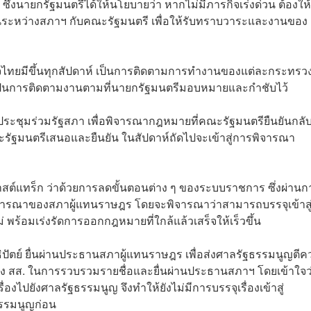
่งนายกรัฐมนตรีได้ให้นโยบายว่า หากไม่มีภารกิจเร่งด่วน ต้องให้
ะหว่างสภาฯ กับคณะรัฐมนตรี เพื่อให้รับทราบวาระและงานของ
ไทยมีขึ้นทุกสัปดาห์ เป็นการติดตามการทำงานของแต่ละกระทรวง
เศษ เป็นการติดตามงานตามที่นายกรัฐมนตรีมอบหมายและกำชับไว้
ารประชุมร่วมรัฐสภา เพื่อพิจารณากฎหมายที่คณะรัฐมนตรียืนยันกลั
ะรัฐมนตรีเสนอและยืนยัน ในสัปดาห์ถัดไปจะเข้าสู่การพิจารณา
์แทร็ก ว่าด้วยการลดขั้นตอนต่าง ๆ ของระบบราชการ ซึ่งผ่านก
ิจารณาของสภาผู้แทนราษฎร โดยจะพิจารณาว่าสามารถบรรจุเข้าสู
พร้อมเร่งรัดการออกกฎหมายที่ใกล้แล้วเสร็จให้เร็วขึ้น
ตย์ ยื่นผ่านประธานสภาผู้แทนราษฎร เพื่อส่งศาลรัฐธรรมนูญตี
ธิของ สส. ในการรวบรวมรายชื่อและยื่นผ่านประธานสภาฯ โดยเข้าใจว
งไปยังศาลรัฐธรรมนูญ จึงทำให้ยังไม่มีการบรรจุเรื่องเข้าสู่
ธรรมนูญก่อน