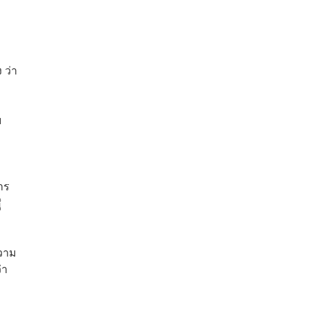
 ว่า
บ
าร
่
ความ
่า