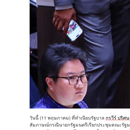
วันนี้ (11 พฤษภาคม) ที่ทำเนียบรัฐบาล
กรวีร์ ปริศ
สัมภาษณ์กรณีนายกรัฐมนตรีเรียกประชุมคณะรัฐมนต