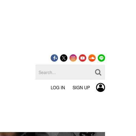
LOG IN
SIGN UP