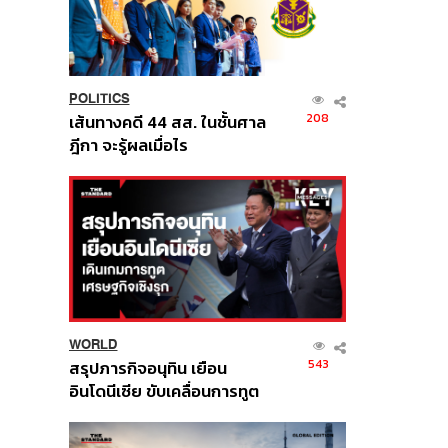
POLITICS
208
เส้นทางคดี 44 สส. ในชั้นศาล
ฎีกา จะรู้ผลเมื่อไร
WORLD
543
สรุปภารกิจอนุทิน เยือน
อินโดนีเซีย ขับเคลื่อนการทูต
เศรษฐกิจเชิงรุก ประกาศหุ้น
ส่วนยุทธศาสตร์ไทย –