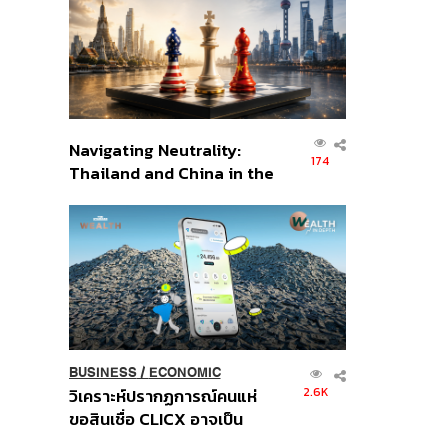
อินโดนีเซีย
Navigating Neutrality:
174
Thailand and China in the
Age of a New Global
Order
BUSINESS
/
ECONOMIC
2.6K
วิเคราะห์ปรากฏการณ์คนแห่
ขอสินเชื่อ CLICX อาจเป็น
เพียงยอดภูเขาน้ำแข็ง ของ