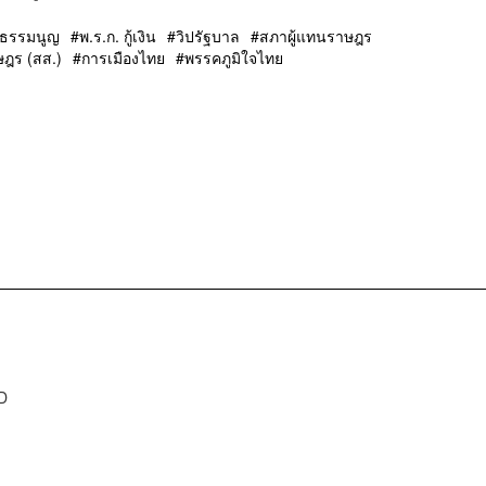
ฐธรรมนูญ
พ.ร.ก. กู้เงิน
วิปรัฐบาล
สภาผู้แทนราษฎร
ษฎร (สส.)
การเมืองไทย
พรรคภูมิใจไทย
D