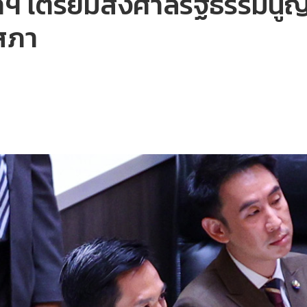
ฯ เตรียมส่งศาลรัฐธรรมนูญวิน
ะสภา