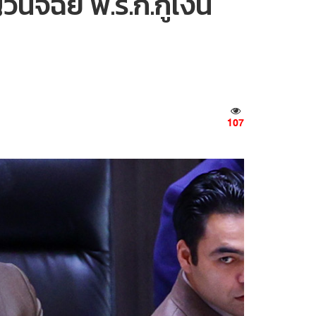
ิจฉัย พ.ร.ก.กู้เงิน
107