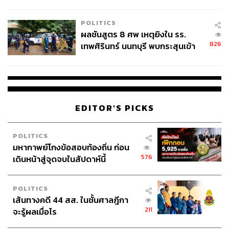
ชั่วคราว หลังเหตุใช้อาวุธปืนภายใน
โรงเรียนคลี่คลาย
POLITICS
ผลชันสูตร 8 ศพ เหตุยิงใน รร.
826
เทพศิรินทร์ นนทบุรี พบกระสุนเข้า
จุดสำคัญ ‘ศีรษะ-หน้าอก’ ครูถูกยิง
4 นัด จากระยะไกล
EDITOR'S PICKS
POLITICS
มหากาพย์โกงข้อสอบท้องถิ่น ก่อน
576
เดินหน้าสู่จุดจบในสัปดาห์นี้
POLITICS
เส้นทางคดี 44 สส. ในชั้นศาลฎีกา
211
จะรู้ผลเมื่อไร