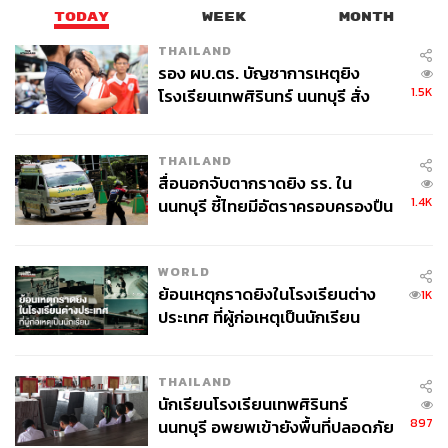
TODAY
WEEK
MONTH
THAILAND
รอง ผบ.ตร. บัญชาการเหตุยิง
1.5K
โรงเรียนเทพศิรินทร์ นนทบุรี สั่ง
ค้นหา 2 รอบยืนยันไร้คนติดค้าง พบ
ศพปู่-ย่าที่บ้านพักผู้ก่อเหตุ
THAILAND
สื่อนอกจับตากราดยิง รร. ใน
1.4K
นนทบุรี ชี้ไทยมีอัตราครอบครองปืน
สูงในระดับต้นของภูมิภาค
WORLD
ย้อนเหตุกราดยิงในโรงเรียนต่าง
1K
ประเทศ ที่ผู้ก่อเหตุเป็นนักเรียน
THAILAND
นักเรียนโรงเรียนเทพศิรินทร์
897
นนทบุรี อพยพเข้ายังพื้นที่ปลอดภัย