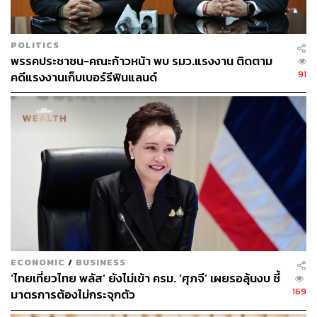
POLITICS
พรรคประชาชน-คณะก้าวหน้า พบ รมว.แรงงาน ติดตาม
91
คดีแรงงานเก็บเบอร์รีฟินแลนด์
ECONOMIC
/
BUSINESS
‘ไทยเที่ยวไทย พลัส’ ยังไม่เข้า ครม. ‘ศุภจี’ เผยรอลุ้นงบ ชี้
169
มาตรการต้องไม่กระจุกตัว