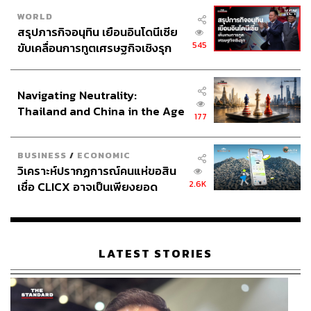
WORLD
สรุปภารกิจอนุทิน เยือนอินโดนีเซีย
545
ขับเคลื่อนการทูตเศรษฐกิจเชิงรุก
ประกาศหุ้นส่วนยุทธศาสตร์ไทย –
อินโดนีเซีย
Navigating Neutrality:
Thailand and China in the Age
177
of a New Global Order
BUSINESS
/
ECONOMIC
วิเคราะห์ปรากฏการณ์คนแห่ขอสิน
2.6K
เชื่อ CLICX อาจเป็นเพียงยอด
ภูเขาน้ำแข็ง ของปัญหาหนี้ครัว
เรือนไทยที่ถูกซุกไว้
LATEST STORIES