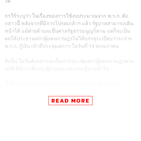
ไม่
กรวีร์ระบุว่า ในเรื่องของการใช้งบประมาณจาก พ.ร.ก. ดัง
กล่าวนี้ หลังจากที่มีการโปรดเกล้าฯ แล้ว รัฐบาลสามารถเดิน
หน้าได้ แม้ฝ่ายค้านจะยื่นศาลรัฐธรรมนูญก็ตาม แต่ก็จะเป็น
ผลให้ประธานสภาผู้แทนราษฎรไม่ได้บรรจุระเบียบวาระร่าง
พ.ร.ก. กู้เงิน เข้าที่ประชุมสภาฯ ในวันที่ 14 พฤษภาคม
ดังนั้น ในวันดังกล่าวจะเป็นการประชุมสภาผู้แทนราษฎรตาม
ปกติ ที่มีการตั้งกระทู้ถามสด และกระทู้ถามทั่วไป
ทั้งนี้ กรวีร์คาดว่าศาลรัฐธรรมนูญน่าจะเวลาพิจารณา
ประมาณ 60 วัน
READ MORE
อย่างไรก็ตาม กรวีร์ระบุว่า ไม่กังวลถึงความล่าช้า เพราะ
ตอนนี้ พ.ร.ก. ที่ ครม. ลงนามนั้น มีผลบังคับใช้ประกาศเป็น
กฎหมายแล้ว จึงขอยืนยันกับประชาชนให้รับทราบ การที่
เสนอ พ.ร.ก. เข้าที่ประชุมสภาฯ นั้น เป็นเพียงการยืนยัน และ
ทำให้เป็นกฎหมาย