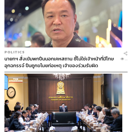
POLITICS
นายกฯ สั่งเข้มพกปืนนอกเคหสถาน ชี้ไม่ใช่เจ้าหน้าที่มีโทษ
...
อุกฉกรรจ์ ปืนถูกขโมยก่อเหตุ เจ้าของร่วมรับผิด