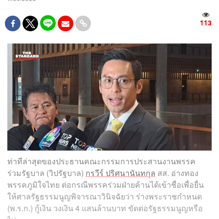
113
ท่าทีล่าสุดของประธานคณะกรรมการประสานงานพรรค
ร่วมรัฐบาล (วิปรัฐบาล)
กรวีร์ ปริศนานันทกุล
สส. อ่างทอง
พรรคภูมิใจไทย ต่อกรณีพรรคร่วมฝ่ายค้านได้เข้าชื่อเพื่อยื่น
ให้ศาลรัฐธรรมนูญพิจารณาวินิจฉัยว่า ร่างพระราชกำหนด
(พ.ร.ก.) กู้เงิน วงเงิน 4 แสนล้านบาท ขัดต่อรัฐธรรมนูญหรือ