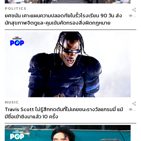
POLITICS
ยศชนัน เคาะแผนความปลอดภัยในรั้วโรงเรียน 90 วัน ส่ง
...
นักสุขภาพจิตดูแล-คุมเข้มคัดกรองสิ่งผิดกฎหมาย
MUSIC
Travis Scott ไม่รู้สึกกดดันที่ไม่เคยชนะรางวัลแกรมมี่ แม้
...
มีชื่อเข้าชิงมาแล้ว 10 ครั้ง