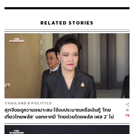
TAGS:
พรรคภูมิใจไทย
กรวีร์ ปริศนานันทกุล
ศาลรัฐธรรมนูญ
พ.ร.ก. กู้เงิน
วิปรัฐบาล
RELATED STORIES
งบประมาณ
สภาผู้แทนราษฎร
รัฐบาล
สมาชิกสภาผู้แทนราษฎร (สส.)
คณะรัฐมนตรี
พรรคร่วมรัฐบาล
113
THAILAND
/
POLITICS
ศุภจีขอดูความเหมาะสม ใช้งบประมาณหรือเงินกู้ ‘ไทย
ABOUT THE AUTHOR
79
เที่ยวไทยพลัส’ บอกหากมี ‘ไทยช่วยไทยพลัส เฟส 2’ ไม่
THE STANDARD TEAM
จำเป็นต้องออกพร้อมกัน
กองบรรณาธิการ THE STANDARD