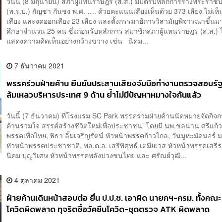
วันนี้ (8 มิถุนายน) สภาผู้แทนราษฎร (ส.ส.) มีมติรับหลักการร่างพระราชบ
(พ.ร.บ.) กัญชา กันชง พ.ศ. …. ด้วยคะแนนเสียงเห็นด้วย 373 เสียง ไม่เห็
เสียง และงดออกเสียง 23 เสียง และตั้งกรรมาธิการวิสามัญพิจารณาขึ้น
ศึกษาจำนวน 25 คน ซึ่งก่อนรับหลักการ สมาชิกสภาผู้แทนราษฎร (ส.ส.) ไ
แสดงความคิดเห็นอย่างกว้างขวาง เช่น นิคม...
7 ธันวาคม 2021
พรรคร่วมฝ่ายค้าน ยืนยันประสานเสียงจับมือทำงานตรวจสอบรั
ล้มเหลวบริหารประเทศ 9 ด้าน ย้ำไม่มีปัญหาหมางใจกันแล้ว
วันนี้ (7 ธันวาคม) ที่โรงแรม SC Park พรรคร่วมฝ่ายค้านนัดหมายจัดกิจก
ค้านรวมใจ สรรค์สร้างชีวิตใหม่เพื่อประชาชน’ โดยมี นพ.ชลน่าน ศรีแก้ว
พรรคเพื่อไทย, พิธา ลิ้มเจริญรัตน์ หัวหน้าพรรคก้าวไกล, วันมูหะมัดนอร์
หัวหน้าพรรคประชาชาติ, พล.ต.อ. เสรีพิศุทธ์ เตมียเวส หัวหน้าพรรคเสรี
นิคม บุญวิเศษ หัวหน้าพรรคพลังปวงชนไทย และ ศรัณย์วุฒิ...
4 ตุลาคม 2021
ฝ่ายค้านเดินหน้าสอบต่อ ยื่น ป.ป.ช. เอาผิด นายกฯ-ครม. ทั้งคณะ
โควิดผิดพลาด ทุจริตซื้อวัคซีนโควิด-ชุดตรวจ ATK ผิดพลาด