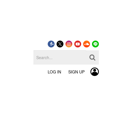
LOG IN
SIGN UP