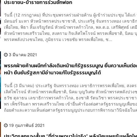
ประชาชน-ข้าราชการร่วมซักฟอก
วันนี้ (12 กรกฎาคม) ที่ประชุมพรรคร่วมฝ่ายค้าน ผู้เข้าร่วมประชุม ได้แก่ 
มัดนอร์ มะทา หัวหน้าพรรคประชาชาติ, ประเสริฐ จันทรรวงทอง เลขาธ
เพื่อไทย, พิธา ลิ้มเจริญรัตน์ หัวหน้าพรรคก้าวไกล, พล.ต.อ. เสรีพิศุทธ์ เต
หัวหน้าพรรคเสรีรวมไทย, สงคราม กิจเลิศไพโรจน์ พรรคเพื่อชาติ, นิคม บ
พรรคพลังปวงชนไทย, ภูมิธรรม เวชยชัย พรรคเพื่อไทย, ช...
3 มีนาคม 2021
พรรคฝ่ายค้านผนึกกำลังเดินหน้าแก้รัฐธรรมนูญ ยื่นความเห็นต่
หน้า ยืนยันรัฐสภามีอำนาจแก้ไขรัฐธรรมนูญได้
วันนี้ (3 มีนาคม) ประเสริฐ จันทรรวงทอง เลขาธิการพรรคเพื่อไทย, สงคร
เลิศไพโรจน์ หัวหน้าพรรคเพื่อชาติ, นิคม บุญวิเศษ หัวหน้าพรรคพลังปวงช
ธวัช ตุลาธน เลขาธิการพรรคก้าวไกล, ธงชาติ รัตนวิชา พรรคประชาชา
พร เพ็ชร์จินดา พรรคเสรีรวมไทย เข้ายื่นคำร้องต่อศาลรัฐธรรมนูญเพื่อขอ
ถ้อยคำและความเห็นต่อศาลรัฐธรรมนูญประกอบการพิจารณาวินิจฉัยในค
19 กุมภาพันธ์ 2021
ประวิตรลุกแจงสั้นๆ “ที่ท่านพูดมาไม่จริง” หลังนิคมเผยรับเหล็กไ