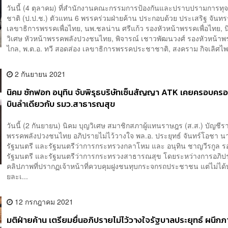
วันนี้ (4 ตุลาคม) ที่สำนักงานคณะกรรมการป้องกันและปราบปรามการทุจ
ชาติ (ป.ป.ช.) ตัวแทน 6 พรรคร่วมฝ่ายค้าน ประกอบด้วย ประเสริฐ จันท
เลขาธิการพรรคเพื่อไทย, นพ.ชลน่าน ศรีแก้ว รองหัวหน้าพรรคเพื่อไทย, 
วิเศษ หัวหน้าพรรคพลังปวงชนไทย, พิจารณ์ เชาวพัฒนวงศ์ รองหัวหน้าพ
ไกล, พ.ต.อ. ทวี สอดส่อง เลขาธิการพรรคประชาชาติ, สงคราม กิจเลิศไพ
2 กันยายน 2021
นิคม ซักฟอก อนุทิน จับพิรุธบริษัทเซ็นสัญญา ATK เคยครอบครอง
บินลำเดียวกับ รมว.สาธารณสุข
วันนี้ (2 กันยายน) นิคม บุญวิเศษ สมาชิกสภาผู้แทนราษฎร (ส.ส.) บัญชีรา
พรรคพลังปวงชนไทย อภิปรายไม่ไว้วางใจ พล.อ. ประยุทธ์ จันทร์โอชา น
รัฐมนตรี และรัฐมนตรีว่าการกระทรวงกลาโหม และ อนุทิน ชาญวีรกูล 
รัฐมนตรี และรัฐมนตรีว่าการกระทรวงสาธารณสุข โดยระหว่างการอภิป
คลิปภาพที่ปรากฏเจ้าหน้าที่ควบคุมฝูงชนทุบกระจกรถประชาชน แต่ไม่ได
ยละเ...
12 กรกฎาคม 2021
มติฝ่ายค้าน เตรียมยื่นอภิปรายไม่ไว้วางใจรัฐบาลประยุทธ์ ผนึก