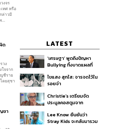
บวงจร
ะเทศ หรือ
กล่าวมี
...
LATEST
ผิด
‘เศรษฐา’ พูดถึงปัญหา
ทรวง
Bullying ทิ้งบาดแผลที่
วางใจจาก
มองไม่เห็น ย้ำผู้ใหญ่ต้อง
ัญชีราย
ไขแสง สุกใส: จารจดไว้ใน
รับฟัง-ช่วยเด็กให้เร็ว
 โดยสุชา
รอยจำ
Christie’s เตรียมจัด
ประมูลคอสตูมจาก
ภาพยนตร์ The Devil
ัญชา
Lee Know ยืนยันว่า
Wears Prada 2
Stray Kids จะกลับมารวม
ตัวกันอีกครั้ง หลังจากเข้า