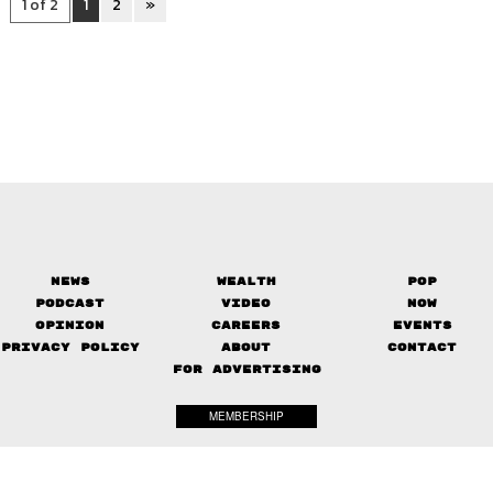
1 of 2
1
2
»
News
Wealth
Pop
Podcast
Video
Now
Opinion
Careers
Events
Privacy Policy
About
Contact
FOR ADVERTISING
MEMBERSHIP