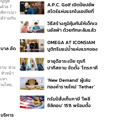
ัญญัติ
A.P.C. Golf เปิดป๊อปอัพ
กรมรับใช้ชาติ
นด้วย 7
สโตร์แห่งแรกในเอเชียที่
มาพิจารณา
ธนิยะ
ด้ร่วมกัน
วิธีสร้างภูมิคุ้มกันให้เด็กเจ
นอัลฟ่า ด้วยทักษะล้มแล้ว
ลุก
OMEGA AT ICONSIAM
ฐบาล อัด
บูติกริมแม่น้ำแห่งแรกของ
แบรนด์
ซาอุดีอาระเบีย ตุรกี
รรม ‘ฝ่าย
ปากีสถาน จัดตั้ง ‘ไตรภาคี
 หัวหน้า
ความมั่นคงร่วม’ คืออะไร
 มะทา
‘New Demand’ ผู้เล่น
สำคัญอย่างไร
รวมไทย,
ทองคำรายใหม่ ‘Tether’
ทรัมป์สั่งเก็บภาษี ‘โพลี
ซิลิคอน’ 15% พร้อมตั้ง
ราคาขั้นต่ำ ตัดกำลังจีน
 บริหาร