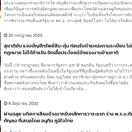
ประธานคณะกรรมาธิการวิสามัญพิจารณาศึกษาการเปิดสถานบันเทิงคร
เพื่อแก้ปัญหาการพนันผิดกฎหมายและเพื่อประโยชน์ด้านเศรษฐกิจของปร
โครงการเอ็นเตอร์เทนเมนต์คอมเพล็กซ์ ระบุว่า ในข้อเท็จจริงโครงการดัง
การพิจารณากันตั้งแต่รัฐบาล พล.อ. ประยุทธ์ จันทร์โอชา ไม่ได้มาเริ่มต้นพ
20 กรกฎาคม 2022
สุชาติยัน แจงบัญชีทรัพย์สิน-หุ้น ก่อนรับตำแหน่งตามระเบียบ ไม่
กฎหมาย ไม่ได้ค้าแป้ง ปัดเอื้อประโยชน์จัดแรงงานข้ามชาติ
วันนี้ (19 กรกฎาคม) ที่อาคารรัฐสภา สุชาติ ชมกลิ่น รัฐมนตรีว่าการกระ
แรงงาน กล่าวชี้แจงหลังเป็นหนึ่งในรัฐมนตรีที่ถูกยื่นญัตติอภิปรายไม่ไว้
ฝ่ายค้าน พร้อมตอบกลับ นิคม บุญวิเศษ สมาชิกสภาผู้แทนราษฎร (ส.ส.) บ
ชื่อพรรคพลังปวงชนไทย ที่กล่าวว่านำกองทุนประกันสังคมไปซื้อขายหุ้น
ติกล่าวว่า ตนขอยืนยันว่าไม่ได้เข้าไปเกี่ยวข้อ...
8 มิถุนายน 2022
ผ่านฉลุย มติสภาเสียงข้างมากรับหลักการวาระแรก ร่าง พ.ร.บ.ก
กัญชง ที่เสนอโดย อนุทิน ภูมิใจไทย