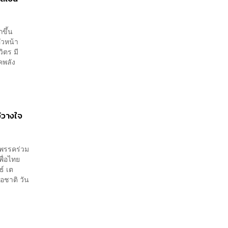
กขึ้น
ัวหน้า
ิตร มี
คพลัง
ว้วางใจ
นพรรคร่วม
ื่อไทย
ธ์ เต
อชาติ วัน