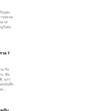
วันมูหะ
ิการพรรค
มียเวส
ุญวิเศษ
อศาล 7
าม กิจ
น, ชัย
ติ, นภา
ส่งบันทึก
ด...
หลเป็น