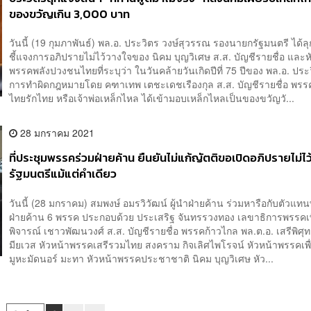
ของขวัญเกิน 3,000 บาท
วันนี้ (19 กุมภาพันธ์) พล.อ. ประวิตร วงษ์สุวรรณ รองนายกรัฐมนตรี ได้ลุ
ชี้แจงการอภิปรายไม่ไว้วางใจของ นิคม บุญวิเศษ ส.ส. บัญชีรายชื่อ และห
พรรคพลังปวงชนไทยที่ระบุว่า ในวันคล้ายวันเกิดปีที่ 75 ปีของ พล.อ. ประว
การทำผิดกฎหมายโดย คฑาเทพ เตชะเดชเรืองกุล ส.ส. บัญชีรายชื่อ พรร
ไทยรักไทย หรือเจ้าพ่อเหล็กไหล ได้เข้ามอบเหล็กไหลเป็นของขวัญวั...
28 มกราคม 2021
ที่ประชุมพรรคร่วมฝ่ายค้าน ยืนยันไม่แก้ญัตติขอเปิดอภิปรายไม่ไ
รัฐมนตรีแม้แต่คำเดียว
วันนี้ (28 มกราคม) สมพงษ์ อมรวิวัฒน์ ผู้นำฝ่ายค้าน ร่วมหารือกับตัวแท
ฝ่ายค้าน 6 พรรค ประกอบด้วย ประเสริฐ จันทรรวงทอง เลขาธิการพรรคเพ
พิจารณ์ เชาวพัฒนวงศ์ ส.ส. บัญชีรายชื่อ พรรคก้าวไกล พล.ต.อ. เสรีพิศุท
มียเวส หัวหน้าพรรคเสรีรวมไทย สงคราม กิจเลิศไพโรจน์ หัวหน้าพรรคเพื่
มูหะมัดนอร์ มะทา หัวหน้าพรรคประชาชาติ นิคม บุญวิเศษ หัว...