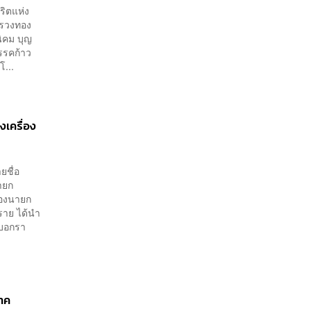
ริตแห่ง
รรวงทอง
นิคม บุญ
รรคก้าว
โ...
เครื่อง
ยชื่อ
ายก
รองนายก
ราย ได้นำ
้บอกรา
ภาค