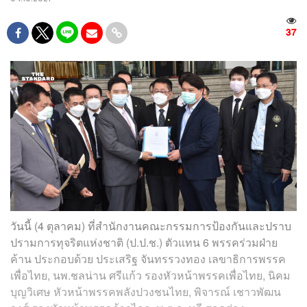
37
วันนี้ (4 ตุลาคม) ที่สำนักงานคณะกรรมการป้องกันและปราบ
ปรามการทุจริตแห่งชาติ (ป.ป.ช.) ตัวแทน 6 พรรคร่วมฝ่าย
ค้าน ประกอบด้วย ประเสริฐ จันทรรวงทอง เลขาธิการพรรค
เพื่อไทย, นพ.ชลน่าน ศรีแก้ว รองหัวหน้าพรรคเพื่อไทย, นิคม
บุญวิเศษ หัวหน้าพรรคพลังปวงชนไทย, พิจารณ์ เชาวพัฒน