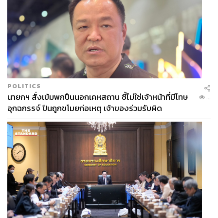
POLITICS
นายกฯ สั่งเข้มพกปืนนอกเคหสถาน ชี้ไม่ใช่เจ้าหน้าที่มีโทษ
...
อุกฉกรรจ์ ปืนถูกขโมยก่อเหตุ เจ้าของร่วมรับผิด