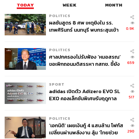
TODAY
WEEK
MONTH
POLITICS
ABOUT THE AUTHOR
ผลชันสูตร 8 ศพ เหตุยิงใน รร.
THE STANDARD TEAM
0.9K
เทพศิรินทร์ นนทบุรี พบกระสุนเข้า
กองบรรณาธิการ THE STANDARD
จุดสำคัญ ‘ศีรษะ-หน้าอก’ ครูถูกยิง
4 นัด จากระยะไกล
POLITICS
ศาลปกครองไม่รับฟ้อง ‘หมอสรณ’
659
ขอเพิกถอนมติสรรหา กสทช. ชี้ยัง
ไม่ใช่ผู้เดือดร้อนเสียหาย
SPORT
adidas เปิดตัว Adizero EVO SL
517
EXO คอลเล็กชันพิเศษรับฤดูกาล
College Football
POLITICS
‘เอกนิติ’ เผยเงินกู้ 4 แสนล้าน โฟกัส
290
เปลี่ยนผ่านพลังงาน ลุ้น ‘ไทยช่วย