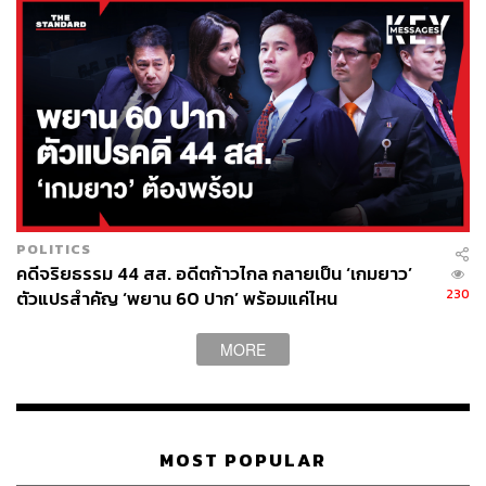
TAGS:
ชลน่าน ศรีแก้ว
เชื้อไวรัสโคโรนา
นิวัติไชย เกษมมงคล
วัคซีนโควิด-19
ประเสริฐ จันทรรวงทอง
Antigen Test Kit
คณะกรรมการป้องกันและปราบปรามการทุจริตแห่งชาติ
(ป.ป.ช.)
สงคราม กิจเลิศไพโรจน์
พิจารณ์ เชาวพัฒนวงศ์
POLITICS
นิคม บุญวิเศษ
มงคลกิตติ์ สุขสินธารานนท์
คดีจริยธรรม 44 สส. อดีตก้าวไกล กลายเป็น ‘เกมยาว’
230
ตัวแปรสำคัญ ‘พยาน 60 ปาก’ พร้อมแค่ไหน
MORE
MOST POPULAR
37