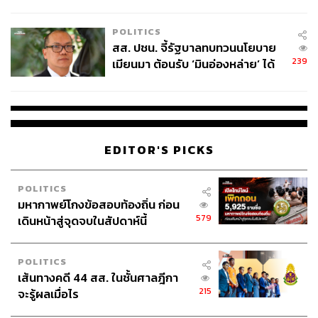
ไทยพลัส’ เฟส 2 รอประเมินความ
เหมาะสม
POLITICS
สส. ปชน. จี้รัฐบาลทบทวนนโยบาย
239
เมียนมา ต้อนรับ ‘มินอ่องหล่าย’ ได้
แค่สัญญาว่างเปล่า
EDITOR'S PICKS
POLITICS
มหากาพย์โกงข้อสอบท้องถิ่น ก่อน
579
เดินหน้าสู่จุดจบในสัปดาห์นี้
POLITICS
เส้นทางคดี 44 สส. ในชั้นศาลฎีกา
215
จะรู้ผลเมื่อไร