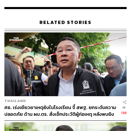
กล่าวว่า ยังอยู่ระหว่างการรวบรวมเอกสาร พยานหลักฐาน
เพื่อยื่นต่อคณะกรรมการ ป.ป.ช. ต่อไป
RELATED STORIES
THAILAND
ศธ. เร่งเยียวยาเหตุยิงในโรงเรียน จี้ สพฐ. ยกระดับความ
138
ปลอดภัย ด้าน ผบ.ตร. สั่งเช็กประวัติผู้ก่อเหตุ หลังพบยิง
จุดตายแม่นยำ