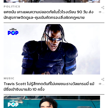
POLITICS
ยศชนัน เคาะแผนความปลอดภัยในรั้วโรงเรียน 90 วัน ส่ง
...
นักสุขภาพจิตดูแล-คุมเข้มคัดกรองสิ่งผิดกฎหมาย
MUSIC
Travis Scott ไม่รู้สึกกดดันที่ไม่เคยชนะรางวัลแกรมมี่ แม้
...
มีชื่อเข้าชิงมาแล้ว 10 ครั้ง