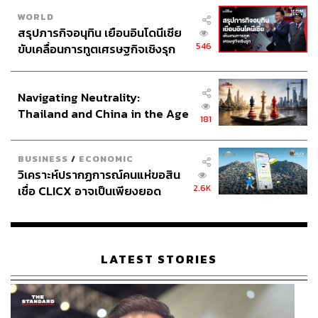
WORLD
สรุปภารกิจอนุทิน เยือนอินโดนีเซีย
546
ขับเคลื่อนการทูตเศรษฐกิจเชิงรุก
ประกาศหุ้นส่วนยุทธศาสตร์ไทย –
อินโดนีเซีย
Navigating Neutrality:
Thailand and China in the Age
181
of a New Global Order
BUSINESS
/
ECONOMIC
วิเคราะห์ปรากฏการณ์คนแห่ขอสิน
2.6K
เชื่อ CLICX อาจเป็นเพียงยอด
ภูเขาน้ำแข็ง ของปัญหาหนี้ครัว
เรือนไทยที่ถูกซุกไว้
LATEST STORIES