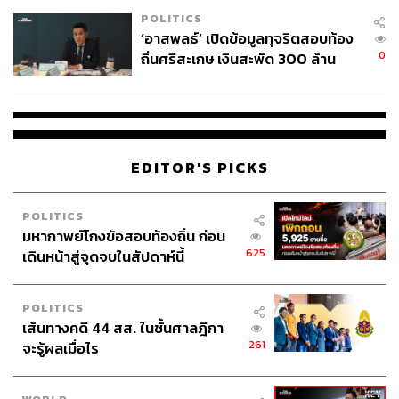
แดน
POLITICS
‘อาสพลธ์’ เปิดข้อมูลทุจริตสอบท้อง
0
ถิ่นศรีสะเกษ เงินสะพัด 300 ล้าน
จ่อขยายผลรื้อคดีทั่วประเทศ
EDITOR'S PICKS
POLITICS
มหากาพย์โกงข้อสอบท้องถิ่น ก่อน
625
เดินหน้าสู่จุดจบในสัปดาห์นี้
POLITICS
เส้นทางคดี 44 สส. ในชั้นศาลฎีกา
261
จะรู้ผลเมื่อไร