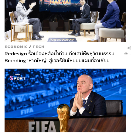
ECONOMIC
/
TECH
Redesign รื้อเมืองหลังน้ำท่วม ดึงเสน่ห์พหุวัฒนธรรม
...
Branding ‘หาดใหญ่’ สู่เวอร์ชันใหม่บนแผนที่อาเซียน