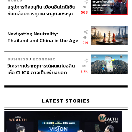
WORLD
สรุปภารกิจอนุทิน เยือนอินโดนีเซีย
568
ขับเคลื่อนการทูตเศรษฐกิจเชิงรุก
ประกาศหุ้นส่วนยุทธศาสตร์ไทย –
อินโดนีเซีย
Navigating Neutrality:
Thailand and China in the Age
214
of a New Global Order
BUSINESS
/
ECONOMIC
วิเคราะห์ปรากฏการณ์คนแห่ขอสิน
2.7K
เชื่อ CLICX อาจเป็นเพียงยอด
ภูเขาน้ำแข็ง ของปัญหาหนี้ครัว
เรือนไทยที่ถูกซุกไว้
LATEST STORIES