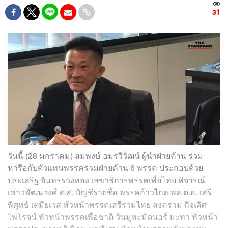
31
วันนี้ (28 มกราคม) สมพงษ์ อมรวิวัฒน์ ผู้นำฝ่ายค้าน ร่วม
หารือกับตัวแทนพรรคร่วมฝ่ายค้าน 6 พรรค ประกอบด้วย
ประเสริฐ จันทรรวงทอง เลขาธิการพรรคเพื่อไทย พิจารณ์
เชาวพัฒนวงศ์ ส.ส. บัญชีรายชื่อ พรรคก้าวไกล พล.ต.อ. เสรี
พิศุทธ์ เตมียเวส หัวหน้าพรรคเสรีรวมไทย สงคราม กิจเลิศ
ไพโรจน์ หัวหน้าพรรคเพื่อชาติ วันมูหะมัดนอร์ มะทา หัวหน้า