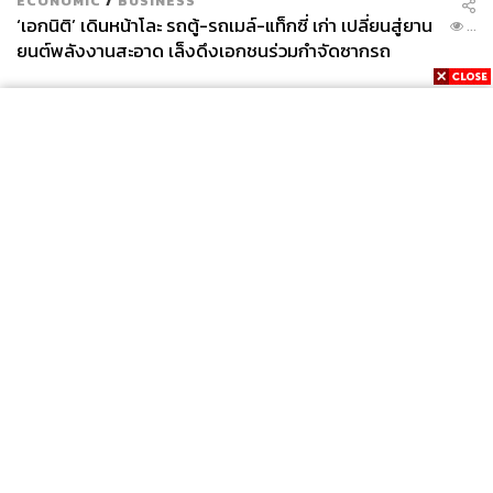
ECONOMIC
/
BUSINESS
‘เอกนิติ’ เดินหน้าโละ รถตู้-รถเมล์-แท็กซี่ เก่า เปลี่ยนสู่ยาน
...
ยนต์พลังงานสะอาด เล็งดึงเอกชนร่วมกำจัดซากรถ
News
Wealth
Pop
Podcast
Video
Now
Opinion
Careers
Events
Privacy
About
Contact
Policy
FOR
ADVERTISING
MEMBERSHIP