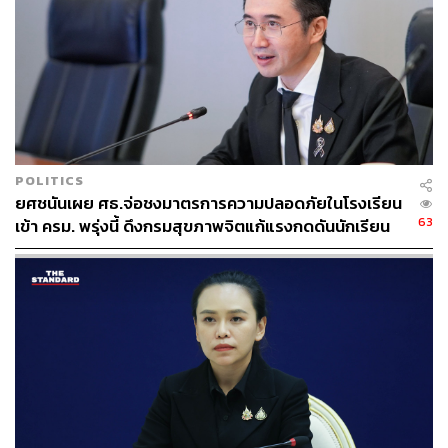
POLITICS
ยศชนันเผย ศธ.จ่อชงมาตรการความปลอดภัยในโรงเรียน
63
เข้า ครม. พรุ่งนี้ ดึงกรมสุขภาพจิตแก้แรงกดดันนักเรียน
โดนบูลลี่