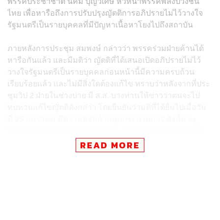
พรรคประชาชาติ นิคม บุญวิเศษ หัวหน้าพรรคพลังปวงชน
ไทย เพื่อหารือถึงการปรับปรุงญัตติการอภิปรายไม่ไว้วางใจ
รัฐมนตรีเป็นรายบุคคลที่มีปัญหาเนื้อหาโยงไปถึงสถาบัน
ภายหลังการประชุม สมพงษ์ กล่าวว่า พรรคร่วมฝ่ายค้านได้
หารือกันแล้ว และมีมติว่า ญัตติที่ได้เสนอเปิดอภิปรายไม่ไว้
วางใจรัฐมนตรีเป็นรายบุคคลก่อนหน้านี้มีความครบถ้วน
เรียบร้อยแล้ว และไม่มีสิ่งใดต้องแก้ไข ทราบว่าหลังจากที่ประ
ชุมวิป 2 ฝ่ายในช่วงบ่าย มี ส.ส. บางท่านให้ข่าวว่าตนจะไป
ทบทวนแก้ไขญัตติดังกล่าว โดยยืนยันว่ามติที่ได้ยื่นไปเมื่อวัน
ที่ 25 มกราคม มีความครบถ้วนทุกกระบวนการ ดังนั้น จะ
ไม่มีการแก้ไขแม้แต่คำใดคำหนึ่ง ส่วนเรื่องการอภิปรายนั้น
มั่นใจว่า ส.ส. ทุกคน เข้าใจการอภิปรายเกี่ยวกับสถาบันฯ ทุก
READ MORE
คนระวังอยู่แล้ว อีกทั้งประธานที่ประชุมคอยดูแลกำกับอยู่ คิด
ว่าคงไม่มีปัญหา โดยขอให้ประธานสภาผู้แทนราษฎรรีบ
บรรจุญัตติภายใน 7 วัน
ด้านวันมูหะมัดนอร์กล่าวถึงกรณีที่พรรคร่วมรัฐบาลระบุว่า
ญัตติดังกล่าวจะละเมิดสถาบัน เป็นหน้าที่ของประธานในที่