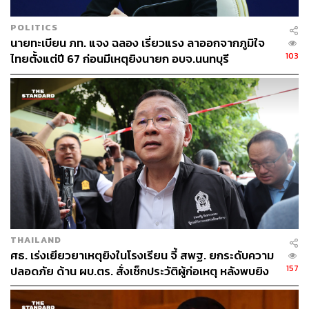
POLITICS
นายทะเบียน ภท. แจง ฉลอง เรี่ยวแรง ลาออกจากภูมิใจ
103
ไทยตั้งแต่ปี 67 ก่อนมีเหตุยิงนายก อบจ.นนทบุรี
THAILAND
ศธ. เร่งเยียวยาเหตุยิงในโรงเรียน จี้ สพฐ. ยกระดับความ
157
ปลอดภัย ด้าน ผบ.ตร. สั่งเช็กประวัติผู้ก่อเหตุ หลังพบยิง
จุดตายแม่นยำ