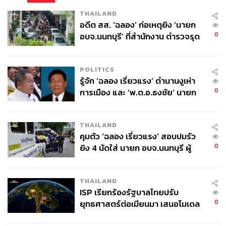
THAILAND
อดีต สส. ‘ฉลอง’ ก่อเหตุยิง ‘นายก
0
อบจ.นนทบุรี’ ที่สำนักงาน ตำรวจรุด
ลงพื้นที่
POLITICS
รู้จัก ‘ฉลอง เรี่ยวแรง’ ตำนานงูเห่า
0
การเมือง และ ‘พ.ต.อ.ธงชัย’ นายก
อบจ. นนทบุรี หลายสมัย บุคคล
สำคัญในเหตุยิง
THAILAND
คุมตัว ‘ฉลอง เรี่ยวแรง’ สอบปมรัว
0
ยิง 4 นัดใส่ นายก อบจ.นนทบุรี ผู้
ว่าฯ ลงพื้นที่ตรวจสอบเร่งหาสาเหตุ
THAILAND
ISP เรียกร้องรัฐบาลไทยปรับ
0
ยุทธศาสตร์ต่อเมียนมา เสนอโมเดล
‘3 ระเบียง’ รับมือภัยคุกคามข้าม