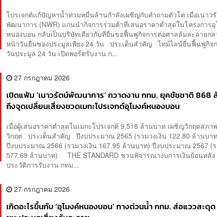
โปรเจกต์แก้ปัญหาน้ำท่วมหมื่นล้านกำลังเผชิญกับคำถามตัวโต เมื่อเนาวรั
พัฒนาการ (NWR) แกนนำกิจการร่วมค้าที่เสนอราคาต่ำสุดในโครงการอุ
หนองบอน กลับเป็นบริษัทเดียวกับที่ยื่นขอฟื้นฟูกิจการต่อศาลล้มละลายกล
หน้าวันยื่นซองประมูลเพียง 24 วัน ประเด็นสำคัญ ไทม์ไลน์ยื่นฟื้นฟูกิจ
วันประมูล 24 วัน เปิดพอร์ตรับงาน ก...
27 กรกฎาคม 2026
เปิดแฟ้ม ‘เนาวรัตน์พัฒนาการ’ กวาดงาน กทม. ยุคชัชชาติ 868 ล
ถึงจุดเปลี่ยนเสี่ยงชวดเมกะโปรเจกต์อุโมงค์หนองบอน
เมื่อผู้เสนอราคาต่ำสุดในเมกะโปรเจกต์ 9,518 ล้านบาท เผชิญวิกฤตสภาพ
วิกฤต ประเด็นสำคัญ ปีงบประมาณ 2565 (รวมวงเงิน 122.80 ล้านบาท
ปีงบประมาณ 2566 (รวมวงเงิน 167.95 ล้านบาท) ปีงบประมาณ 2567 (ร
577.69 ล้านบาท) THE STANDARD ชวนพิจารณางบการเงินย้อนหลัง 5
ประวัติการรับงาน กทม...
27 กรกฎาคม 2026
เกิดอะไรขึ้นกับ ‘อุโมงค์หนองบอน’ ทางด่วนน้ำ กทม. ส่อแววสะดุด ห