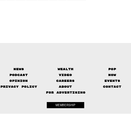
News
Wealth
Pop
Podcast
Video
Now
Opinion
Careers
Events
Privacy Policy
About
Contact
FOR ADVERTISING
MEMBERSHIP