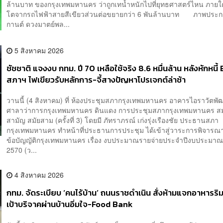
ล้านบาท ของกรุงเทพมหานคร ว่าถูกเทน้ำหนักไปที่ยุทธศาสตร์ไหน ภายใต้
โตจากรถไฟฟ้าสายสีเขียวส่วนต่อขยายกว่า 6 พันล้านบาท ภาพประกอ
กานต์ ดวงมาตย์พล...
5 สิงหาคม 2026
ชัชชาติ แจงงบ กทม. ปี 70 เหลือใช้จริง 8.6 หมื่นล้าน หลังหักหนี้
สภาฯ ไฟเขียวรับหลักการ-จี้สางปัญหาโปรเจกต์ล่าช้า
วานนี้ (4 สิงหาคม) ที่ ห้องประชุมสภากรุงเทพมหานคร อาคารไอราวัตพ
ศาลาว่าการกรุงเทพมหานคร ดินแดง การประชุมสภากรุงเทพมหานคร สม
สามัญ สมัยสาม (ครั้งที่ 3) โดยมี ภัทราภรณ์ เก่งรุ่งเรืองชัย ประธานสภา
กรุงเทพมหานคร ทำหน้าที่ประธานการประชุม ได้เข้าสู่วาระการพิจารณา
ข้อบัญญัติกรุงเทพมหานคร เรื่อง งบประมาณรายจ่ายประจำปีงบประมาณ
2570 (ว...
4 สิงหาคม 2026
กทม. จัดระเบียบ ‘คนไร้บ้าน’ ถนนราชดำเนิน สั่งห้ามแจกอาหารริมท
เป้าบริจาคผ่านบ้านอิ่มใจ-Food Bank