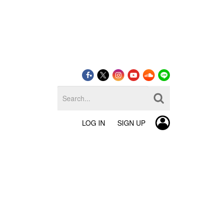
LOG IN
SIGN UP