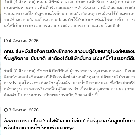
วันนี้ (4 สิงหาคม) พล.อ. นิพัทธ์ ทองเล็ก ประธานที่ปรึกษาของผู้ว่าราชกา
กรุงเทพมหานคร ลงพื้นที่บริเวณถนนราชดำเนินกลาง เพื่อติดตามความค
หาแนวทางแก้ไขปัญหาคนไร้บ้าน ภายหลังเกิดเหตุการณ์คนไร้บ้านทะเล
จนสร้างความกังวลด้านความปลอดภัยให้กับประชาชนผู้ใช้ทางเท้า การลง
ครั้งนี้เป็นการบูรณาการความร่วมมือจากหลายภาคส่วน โดยมี ปา...
4 สิงหาคม 2026
กทม. ส่งหนังสือถึงกรมบัญชีกลาง สางปมผู้รับเหมาอุโมงค์หนองบ
ฟื้นฟูกิจการ ‘ชัชชาติ’ ย้ำต้องได้บริษัทมั่นคง เร่งแก้บิ๊กโปรเจกต์ดี
วันนี้ (2 สิงหาคม) ชัชชาติ สิทธิพันธุ์ ผู้ว่าราชการกรุงเทพมหานคร เปิดเ
คืบหน้าและข้อชี้แจงกรณีที่มีการตั้งข้อสังเกตถึงคุณสมบัติของบริษัทเอกช
การประมูลโครงการก่อสร้างอุโมงค์ระบายน้ำบึงหนองบอน ซึ่งปัจจุบันบริษ
กล่าวอยู่ระหว่างการยื่นขอฟื้นฟูกิจการ ว่า เบื้องต้นกรุงเทพมหานคร (กทม
ต้องดำเนินการตามระเบียบของกรมบัญชีกลาง ซึ่งเป็...
3 สิงหาคม 2026
ชัชชาติ เตรียมโอน ‘รถไฟฟ้าสายสีเขียว’ คืนรัฐบาล รับลูกนโยบาย
หวังปลดแอกหนี้-ดึงงบพัฒนากรุง