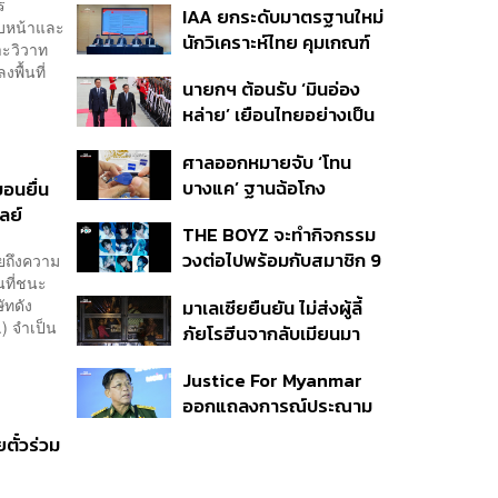
ร
IAA ยกระดับมาตรฐานใหม่
โหว่ คุ้มครองผู้แจ้งเบาะแส
ืบหน้าและ
นักวิเคราะห์ไทย คุมเกณฑ์
รื้อระบบใช้งบไซเบอร์
าะวิวาท
ใช้ AI ทำบทวิเคราะห์ พร้อม
พื้นที่
นายกฯ ต้อนรับ ‘มินอ่อง
เปิดตัวเครื่องหมาย IAA
หล่าย’ เยือนไทยอย่างเป็น
ต่อท้ายชื่อ
ทางการ ก่อนหารือเต็ม
ศาลออกหมายจับ ‘โทน
คณะ-สักขีพยานลงนาม
บางแค’ ฐานฉ้อโกง
อนยื่น
MOU
ประชาชน ปมแอบอ้าง
เลย์
THE BOYZ จะทำกิจกรรม
แบรนด์ Zeiss ลวงขาย
วงต่อไปพร้อมกับสมาชิก 9
ผยถึงความ
กล้องส่องพระลิมิเต็ด
นที่ชนะ
คน ภายใต้สังกัดใหม่
ัทดัง
มาเลเซียยืนยัน ไม่ส่งผู้ลี้
.) จำเป็น
ภัยโรฮีนจากลับเมียนมา
หากต้องเสี่ยงชีวิตหรือตก
Justice For Myanmar
อยู่ในอันตราย
ออกแถลงการณ์ประณาม
รัฐบาลไทย เชิญมินอ่อง
ตั๋วร่วม
หล่ายเยือน เรียกร้องหยุด
ให้ความชอบธรรมรัฐบาล