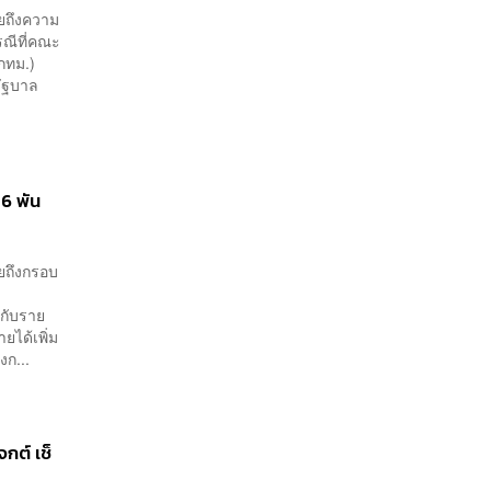
ทหาร
ผยถึงความ
รณีที่คณะ
(กทม.)
รัฐบาล
 6 พัน
ผยถึงกรอบ
กับราย
ได้เพิ่ม
ก...
กต์ เช็