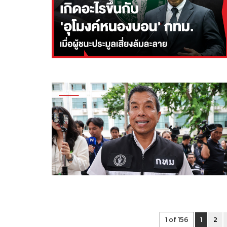
1 of 156
1
2