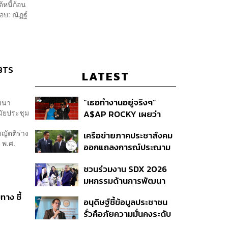
หนี้ก้อน
บ: ณัฏฐ์
 BTS
LATEST
“เธอทำงานอยู่จริงๆ”
ัฒนา
ัยประชุม
A$AP ROCKY เผยว่า
Rihanna กำลังอยู่ในสตูดิ
ญัตติร่าง
เครือข่ายภาคประชาสังคม
โอเพื่อทำเพลงใหม่
 พ.ศ.
ออกแถลงการณ์ประณาม
รัฐบาลไทย เปิดบ้าน
ชวนร่วมงาน SDX 2026
ต้อนรับมินอ่องหล่าย ไร้ศีล
มหกรรมด้านการพัฒนา
ธรรม หวั่นถูกใช้เป็นเครื่อง
สังคมใหญ่ที่สุดของ
มือกดขี่ชาวเมียนมา
าง ชี้
อนุดิษฐ์ชี้ข้อมูลประชาชน
ประเทศ
รั่วคือภัยความมั่นคงระดับ
ชาติ ขอรัฐบาลเร่งปิดช่อง