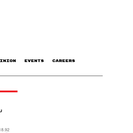
INION
EVENTS
CAREERS
งบ
18.92