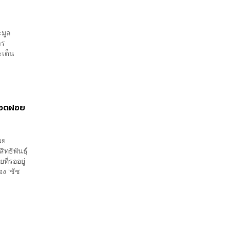
ะมูล
าร
ะเด็น
ลือดฝอย
ผย
ธิพันธุ์
ี่รออยู่
ง ‘ชัช