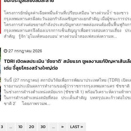
ชนะประมูลเสี่ยงล้มละลาย
โครงการยักษ์มูลค่าเฉียดหมื่นล้านที่เปรียบเสมือน 'ทางด่วนน้ำ' ของชาว
กรุงเทพมหานครฝั่งตะวันออกกำลังเผชิญทางแยกสำคัญ เมื่อผู้ชนะการปร
โครงการส่วนต่อขยายกำลังประสบปัญหาสภาพคล่องจนต้องยื่นฟื้นฟูกิจก
กรุงเทพมหานครจึงต้องเบรกการเซ็นสัญญาเพื่อตรวจสอบความเสี่ยง ปร
สำคัญ รู้จัก 'อุโมงค์หนองบอน' ทางด่วนน้ำสองเฟสแห่งความห...
27 กรกฎาคม 2026
TDRI เปิดผลประเมิน ‘ชัชชาติ’ สมัยแรก ชูผลงานแก้ปัญหาเส้นเ
เด่น จี้ลุยโครงสร้างใหญ่ต่อ
วันนี้ (27 กรกฎาคม) สถาบันวิจัยเพื่อการพัฒนาประเทศไทย (TDRI) เปิดเ
รายงานประเมินผลการทำงานของผู้ว่าราชการกรุงเทพมหานคร ชัชชาติ สิท
ในช่วงการดำรงตำแหน่งสมัยแรก (ชัชชาติ 1) พร้อมวิเคราะห์ความท้าทายท
ในการดำรงตำแหน่งสมัยที่สอง ประเด็นสำคัญ บทสรุปและก้าวต่อไปขอ
ชาติ 2’ โดยภาพรวมพ...
3
...
10
20
30
...
»
LAST »