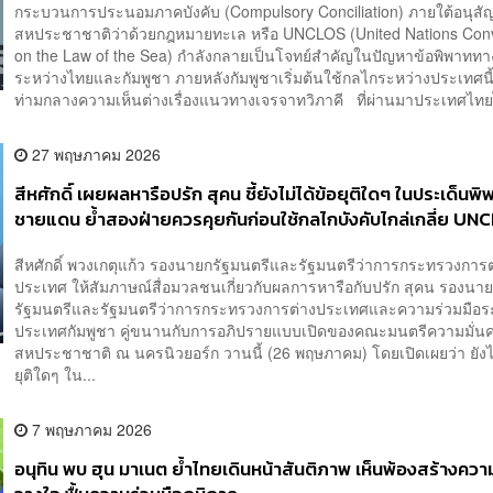
กระบวนการประนอมภาคบังคับ (Compulsory Conciliation) ภายใต้อนุส
สหประชาชาติว่าด้วยกฎหมายทะเล หรือ UNCLOS (United Nations Con
on the Law of the Sea) กำลังกลายเป็นโจทย์สำคัญในปัญหาข้อพิพาทท
ระหว่างไทยและกัมพูชา ภายหลังกัมพูชาเริ่มต้นใช้กลไกระหว่างประเทศนี
ท่ามกลางความเห็นต่างเรื่องแนวทางเจรจาทวิภาคี ที่ผ่านมาประเทศไทยได้
27 พฤษภาคม 2026
สีหศักดิ์ เผยผลหารือปรัก สุคน ชี้ยังไม่ได้ข้อยุติใดๆ ในประเด็นพ
ชายแดน ย้ำสองฝ่ายควรคุยกันก่อนใช้กลไกบังคับไกล่เกลี่ย UN
สีหศักดิ์ พวงเกตุแก้ว รองนายกรัฐมนตรีและรัฐมนตรีว่าการกระทรวงการต
ประเทศ ให้สัมภาษณ์สื่อมวลชนเกี่ยวกับผลการหารือกับปรัก สุคน รองนา
รัฐมนตรีและรัฐมนตรีว่าการกระทรวงการต่างประเทศและความร่วมมือร
ประเทศกัมพูชา คู่ขนานกับการอภิปรายแบบเปิดของคณะมนตรีความมั่นค
สหประชาชาติ ณ นครนิวยอร์ก วานนี้ (26 พฤษภาคม) โดยเปิดเผยว่า ยังไม
ยุติใดๆ ใน...
7 พฤษภาคม 2026
อนุทิน พบ ฮุน มาเนต ย้ำไทยเดินหน้าสันติภาพ เห็นพ้องสร้างความ