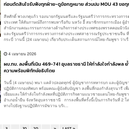
ก่อนตัดสินใจรับฟังทุกฝ่าย-ดูข้อกฎหมาย ส่วนปม MOU 43 ขอทุ
มองข้อเท็จจริง อย่าใช้อารมณ์
สีหศักดิ์ พวงเกตุแก้ว รองนายกรัฐมนตรีและรัฐมนตรีว่าการกระทรวงการต
ประเทศ ให้สัมภาษณ์ถึงการพบหารือกับ นหวัง อี้ สมาชิกกรมการเมือง ผู้
สำนักงานคณะกรรมการกลางด้านกิจการต่างประเทศของพรรคคอมมิวนิส
และรัฐมนตรีว่าการกระทรวงการต่างประเทศสาธารณรัฐประชาชนจีน ที่จ
กระบี่ วานนี้ (24 เมษายน) เกี่ยวกับประเด็นสถานการณ์ไทย-กัมพูชา ว่าเรื่อง
4 เมษายน 2026
ผบ.ทบ. ลงพื้นที่เนิน 469-741 อุบลราชธานี ให้กำลังใจกำลังพล ย้
ความพร้อมพิทักษ์อธิปไตย
วันนี้ (4 เมษายน) พนา แคล้วปลอดทุกข์ ผู้บัญชาการทหารบก และผู้บัญช
ปฏิบัติการกองทัพบก พร้อมคณะผู้บังคับบัญชา ลงพื้นที่กองกำลังสุรนารี เพ
เยี่ยมและให้กำลังใจกำลังพลที่ปฏิบัติภารกิจตามแนวชายแดนไทย-กัมพูชา ใ
อำเภอน้ำยืน จังหวัดอุบลราชธานี การลงพื้นที่ครั้งนี้เป็นภารกิจวันที่ 2 โ
ทางไปยังฐานปฏิบัติการมัฆวาน บริเ...
3
...
10
20
...
»
LAST »