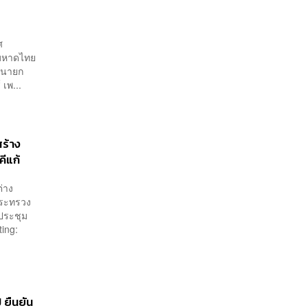
า
ศ
งมหาดไทย
ต นายก
 เพ...
สร้าง
คีแก้
่าง
กระทรวง
ประชุม
ing:
ี ยืนยัน