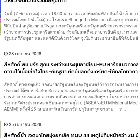
วางใจ ฟื้นความร่วมมือภูมิภาค
วันนี้ (7 พฤษภาคม) เวลา 18.00 น. (ตามเวลาท้องถิ่นฟิลิปปินส์ ซึ่งเร็วกว่
ประเทศไทย 1 ชั่วโมง) ณ โรงแรม Shangri-La Mactan เมืองเซบู ประเท
ฟิลิปปินส์ อนุทิน ชาญวีรกูล นายกรัฐมนตรีและรัฐมนตรีว่าการกระทรว
เข้าร่วมการประชุมหารือสามฝ่าย ร่วมกับสมเด็จมหาบวรธิบดี ฮุน มาเน
รัฐมนตรีกัมพูชา และแฟร์ดีนันด์ มาร์โคส จูเนียร์ ประธานาธิบดีฟิลิปปินส์
28 เมษายน 2026
สีหศักดิ์ พบ ปรัก สุคน ระหว่างประชุมอาเซียน-EU หารือแนวทาง
ความไว้เนื้อเชื่อใจไทย-กัมพูชา ยึดมั่นลดตึงเครียด-ใช้กลไกทวิภา
ปัญหา
สีหศักดิ์ พวงเกตุแก้ว รองนายกรัฐมนตรีและรัฐมนตรีว่าการกระทรวงการต
ประเทศ ได้พบหารือกับปรัก สุคน รองนายกรัฐมนตรีและรัฐมนตรีว่าการ
การต่างประเทศและความร่วมมือระหว่างประเทศกัมพูชา ในระหว่างการ
รัฐมนตรีต่างประเทศอาเซียน-สหภาพยุโรป (ASEAN-EU Ministerial Meet
AEMM) ครั้งที่ 25 ณ บันดาร์เสรีเบกาวัน บรูไนดารุสซาลาม ท...
25 เมษายน 2026
สีหศักดิ์ย้ำ เจตนาไทยมุ่งยกเลิก MOU 44 เหตุไม่คืบหน้ากว่า 20 ป