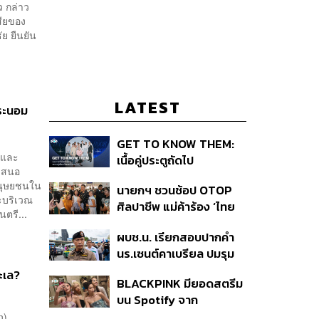
ว กล่าว
สียของ
ย ยืนยัน
LATEST
ระนอม
GET TO KNOW THEM:
ี และ
เนื้อคู่ประตูถัดไป
้เสนอ
มนุษยชนใน
นายกฯ ชวนช้อป OTOP
ทะบริเวณ
ศิลปาชีพ แม่ค้าร้อง ‘ไทย
ตรี...
ช่วยไทย พลัส’ สุดยอด
ผบช.น. เรียกสอบปากคำ
ถามมีต่อไหม นายกฯ ตอบ
นร.เซนต์คาเบรียล ปมรุม
‘เดี๋ยวจะพยายาม’
ทำร้ายเพื่อน-ใช้ปืนขู่ สั่ง
ะเล?
BLACKPINK มียอดสตรีม
ดำเนินคดีแล้ว
บน Spotify จาก
ประเทศไทยสูงถึง 536 ล้าน
on)