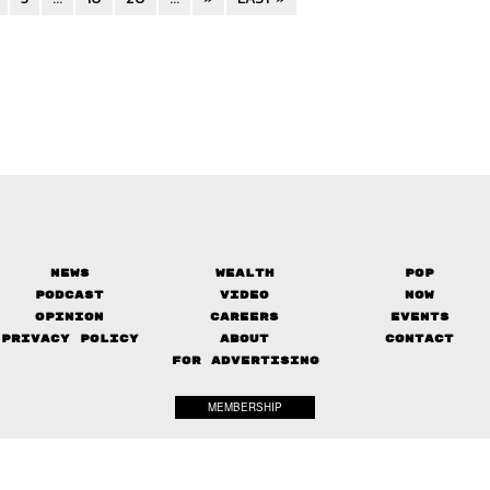
News
Wealth
Pop
Podcast
Video
Now
Opinion
Careers
Events
Privacy Policy
About
Contact
FOR ADVERTISING
MEMBERSHIP