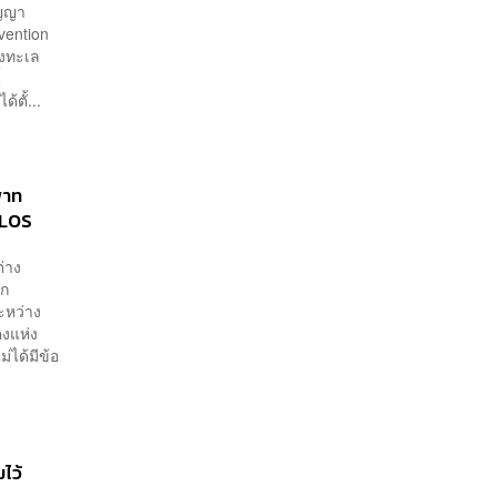
ัญญา
vention
างทะเล
้
ตั้...
ิพาท
CLOS
่าง
ยก
ะหว่าง
งแห่ง
่ได้มีข้อ
ไว้