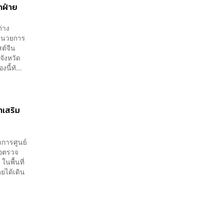
กฝ่าย
่าง
อำนวยการ
ต์จีน
ังหวัด
นี้ทั...
ำเสริม
าการศูนย์
ื่อตรวจ
นพื้นที่
ดยได้เดิน