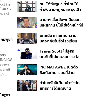
ทบ. โต้กัมพูชา ย้ำไทยใช้
octrine
ครั้ง ตลอด 10 ปีที่ผ่านมา
ศไทย 1.2
กำลังตามกฎหมาย มุ่งเป้า
้างองค์
หมายทางทหาร ชี้ความเสีย
นายกฯ สั่งเข้มพกปืนนอก
หายไทยไม่อาจลบด้วย
เคหสถาน ชี้ไม่ใช่เจ้าหน้าที่มี
ข้อมูลบิดเบือน
โทษอุกฉกรรจ์ ปืนถูกขโมย
ยศชนัน เคาะแผนความ
ก่อเหตุ เจ้าของร่วมรับผิด
กัมพูชา
ปลอดภัยในรั้วโรงเรียน
90 วัน ส่งนักสุขภาพจิต
Travis Scott ไม่รู้สึก
ดูแล-คุมเข้มคัดกรองสิ่ง
sory
กดดันที่ไม่เคยชนะรางวัล
ผิดกฎหมาย
อ UNCLOS
แกรมมี่ แม้มีชื่อเข้าชิงมา
จรจาหา
INC MATAWEE เปิดตัว
แล้ว 10 ครั้ง
จากกรณี
ซิงเกิลใหม่ ‘รอบที่ล้าน
ยท...
(Loop)’ ที่ได้ เน PERSES
ทำไมทรัมป์เดินหน้าจำกัด
มาแสดงในมิวสิกวิดีโอ
สิทธิการได้สัญชาติ
อเมริกันโดยกำเนิดอีกครั้ง
ัมพูชา
แม้ศาลสูงสุดเคยตัดสิน
คัดค้าน