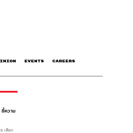
INION
EVENTS
CAREERS
 ชี้ความ
นธ เพียก