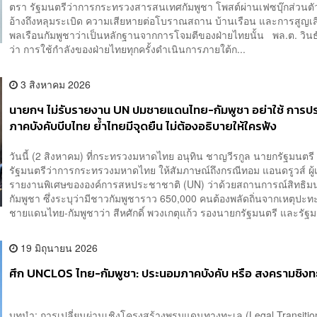
ตรา รัฐมนตรีว่าการกระทรวงสารสนเทศกัมพูชา โพสต์ผ่านเฟซบุ๊กส่วนตั
อ้างถึงหลุมระเบิด ความเสียหายต่อโบราณสถาน บ้านเรือน และการสูญเ
พลเรือนกัมพูชาว่าเป็นหลักฐานจากการโจมตีของฝ่ายไทยนั้น พล.ต. วินธั
ว่า การใช้กำลังของฝ่ายไทยทุกครั้งดำเนินการภายใต้ก...
3 สิงหาคม 2026
นายกฯ ไม่รับรายงาน UN ปมชายแดนไทย-กัมพูชา อย่าใช้ การป
ภาคบังคับบีบไทย ย้ำไทยมีจุดยืน ไม่ต้องอธิบายให้ใครฟัง
วันนี้ (2 สิงหาคม) ที่กระทรวงมหาดไทย อนุทิน ชาญวีรกูล นายกรัฐมนตร
รัฐมนตรีว่าการกระทรวงมหาดไทย ให้สัมภาษณ์ถึงกรณีทอม แอนดรูวส์ ผู
รายงานพิเศษขององค์การสหประชาชาติ (UN) ว่าด้วยสถานการณ์สิทธิ
กัมพูชา ซึ่งระบุว่ามีชาวกัมพูชาราว 650,000 คนต้องพลัดถิ่นจากเหตุปะ
ชายแดนไทย-กัมพูชาว่า สีหศักดิ์ พวงเกตุแก้ว รองนายกรัฐมนตรี และรัฐมน
19 มิถุนายน 2026
ศึก UNCLOS ไทย-กัมพูชา: ประนอมภาคบังคับ หรือ สงครามชิงท
บทนำ: การเปลี่ยนผ่านเชิงโครงสร้างพรมแดนทางทะเล (Legal Transiti