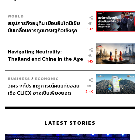
WORLD
สรุปภารกิจอนุทิน เยือนอินโดนีเซีย
512
ขับเคลื่อนการทูตเศรษฐกิจเชิงรุก
ประกาศหุ้นส่วนยุทธศาสตร์ไทย –
อินโดนีเซีย
Navigating Neutrality:
Thailand and China in the Age
145
of a New Global Order
BUSINESS
/
ECONOMIC
วิเคราะห์ปรากฏการณ์คนแห่ขอสิน
2.4K
เชื่อ CLICX อาจเป็นเพียงยอด
ภูเขาน้ำแข็ง ของปัญหาหนี้ครัว
เรือนไทยที่ถูกซุกไว้
LATEST STORIES