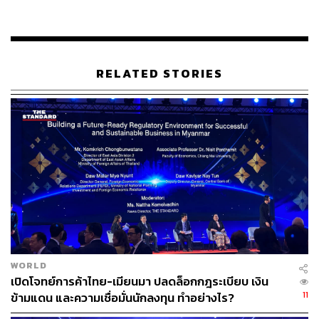
สีหศักดิ์ กล่าวว่า ถ้ากัมพูชาต้องการแก้ไขผ่านกลไกทวิภาคีก็
ถือเป็นสิ่งที่ดี แต่ฝ่ายรัฐบาลกัมพูชายังไปพูดเรื่องที่ไม่ดีต่อ
ประเทศไทยในเวทีต่างๆ ตนจึงอยากจะให้สร้างความไว้เนื้อ
เชื่อใจ หลีกเลี่ยงการกล่าวอะไรที่กระทบกระทั่ง และ หลีก
RELATED STORIES
เลี่ยงการใช้วิธีกดดันทั้งที่ไทยยังไม่พร้อม โดยนำเรื่องนี้ไปใช้
ประโยชน์ในเวทีระหว่างประเทศว่าไทยไม่ให้ความร่วมมือ
ฉะนั้นถ้ากัมพูชาอยากจะเจรจาจริง และทำอย่างที่พูด ฝ่าย
ไทยก็อยากจะเดินหน้า
สำหรับฝ่ายจีนได้มีการเสนอให้รัฐมนตรีว่าการกระทรวงการ
ต่างประเทศของไทย พบหารือกับรัฐมนตรีว่าการกระทรวง
การต่างประเทศของกัมพูชาหรือไม่ สีหศักดิ์ ยืนยันว่า จีน
พร้อมที่จะอำนวยความสะดวกให้ทั้งสองประเทศได้เจอกัน แต่
จีนไม่ต้องการที่จะแทรกแซง ซึ่งเขาคิดว่าไทย-กัมพูชา
สามารถพูดคุยกันได้อยู่แล้ว แต่อยู่ที่ว่าจะพูดคุยอย่างไร ดัง
WORLD
นั้นหากสร้างความไว้เนื้อเชื่อใจกัน ตนเชื่อว่าความสัมพันธ์ก็
เปิดโจทย์การค้าไทย-เมียนมา ปลดล็อกกฎระเบียบ เงิน
จะดีขึ้น
11
ข้ามแดน และความเชื่อมั่นนักลงทุน ทำอย่างไร?