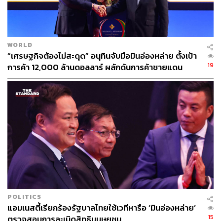
เนื้อหาที่เขียนในสนธิสัญญาสยามฝรั่งเศส แต่ในขณะเดียวกัน
เราก็สามารถที่จะนำแผนที่อัตราส่วน 1:50,000 ขึ้นมาเจรจา
ได้ ไม่ใช่ว่าพอมี MOU 2543 แล้วไทยจะเสียเปรียบ เพราะตรง
ไหนที่เจรจาแล้วรู้สึกว่าไม่ใช่ผลประโยชน์ของไทย เราก็ยังไม่
WORLD
ต้องไปตกลงแล้วไปจุดอื่น หลังจากนั้นก็มามองในภาพรวม
“เศรษฐกิจต้องไม่สะดุด” อนุทินจับมือมินอ่องหล่าย ตั้งเป้า
ด้วยเหตุนี้ จึงอยากให้ทุกฝ่ายมาคุยกันด้วยเหตุและผล
19
การค้า 12,000 ล้านดอลลาร์ ผลักดันการค้าชายแดน
เนื่องจากยังมีอีกหลายวิธีการที่จะเดินไปข้างหน้า
TAGS:
พลังงาน
ความสัมพันธ์ไทย-กัมพูชา
สีหศักดิ์ พวงเกตุแก้ว
MOU 2544 (MOU 44)
สนธิสัญญาสยาม-ฝรั่งเศส
MOU 2543
Myanmar
กระทรวงการต่างประเทศ
China
พรรคคอมมิวนิสต์จีน
Wang Yi
POLITICS
แอมเนสตี้เรียกร้องรัฐบาลไทยใช้เวทีหารือ ‘มินอ่องหล่าย’
15
ตรวจสอบการละเมิดสิทธิมนุษยชน