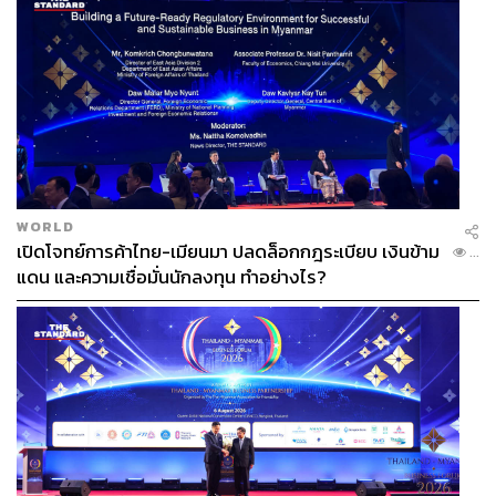
WORLD
เปิดโจทย์การค้าไทย-เมียนมา ปลดล็อกกฎระเบียบ เงินข้าม
...
แดน และความเชื่อมั่นนักลงทุน ทำอย่างไร?