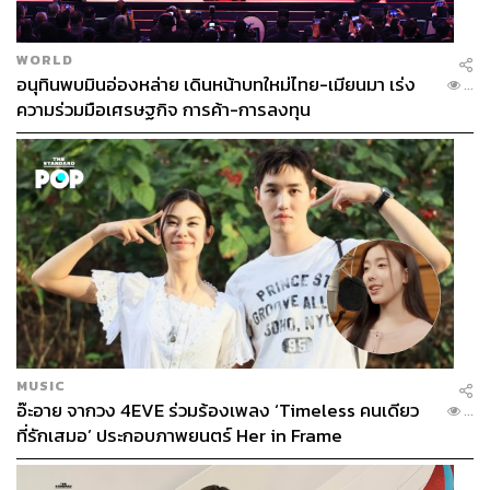
WORLD
อนุทินพบมินอ่องหล่าย เดินหน้าบทใหม่ไทย-เมียนมา เร่ง
...
ความร่วมมือเศรษฐกิจ การค้า-การลงทุน
MUSIC
อ๊ะอาย จากวง 4EVE ร่วมร้องเพลง ‘Timeless คนเดียว
...
ที่รักเสมอ’ ประกอบภาพยนตร์ Her in Frame