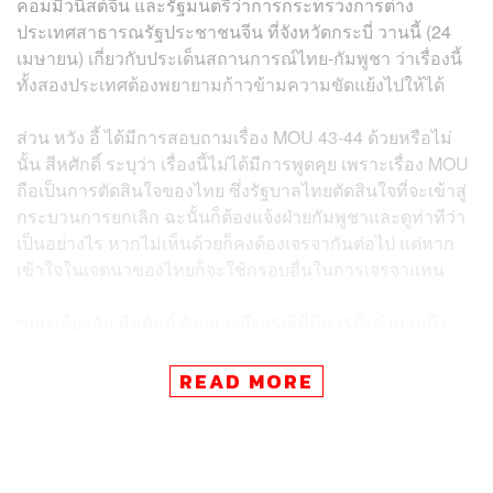
คอมมิวนิสต์จีน และรัฐมนตรีว่าการกระทรวงการต่าง
ประเทศสาธารณรัฐประชาชนจีน ที่จังหวัดกระบี่ วานนี้ (24
เมษายน) เกี่ยวกับประเด็นสถานการณ์ไทย-กัมพูชา ว่าเรื่องนี้
ทั้งสองประเทศต้องพยายามก้าวข้ามความขัดแย้งไปให้ได้
ส่วน หวัง อี้ ได้มีการสอบถามเรื่อง MOU 43-44 ด้วยหรือไม่
นั้น สีหศักดิ์ ระบุว่า เรื่องนี้ไม่ได้มีการพูดคุย เพราะเรื่อง MOU
ถือเป็นการตัดสินใจของไทย ซึ่งรัฐบาลไทยตัดสินใจที่จะเข้าสู่
กระบวนการยกเลิก ฉะนั้นก็ต้องแจ้งฝ่ายกัมพูชาและดูท่าทีว่า
เป็นอย่างไร หากไม่เห็นด้วยก็คงต้องเจรจากันต่อไป แต่หาก
เข้าใจในเจตนาของไทยก็จะใช้กรอบอื่นในการเจรจาแทน
ขณะเดียวกัน สีหศักดิ์ ยังกล่าวถึงกรณีที่มีการตั้งคำถามถึง
การยกเลิก MOU 2544 ว่าถ้ายกเลิกแล้วไทยจะทำอย่างไรต่อ
โดยย้ำว่า การที่ไทยจะยกเลิก รัฐบาลไทยรู้ว่าจะเดินหน้า
READ MORE
อย่างไรต่อไป ซึ่งเรื่องนี้อาจจะมีกรอบความร่วมมือใหม่ที่ดี
กว่า เพราะว่า กรอบความร่วมมือ MOU 2544 มีทั้งปัญหาที่
เกี่ยวกับการอ้างสิทธิ และในแง่การเมืองภายในของไทย
ฉะนั้นหากเรามาเริ่มกันใหม่ก็จะดีกว่า และเจรจาในเรื่องของ