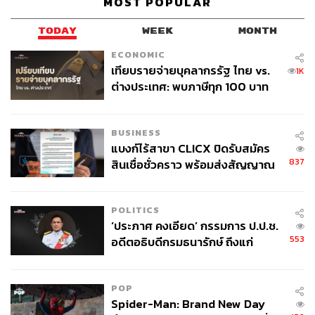
MOST POPULAR
TODAY
WEEK
MONTH
ECONOMIC
เทียบรายจ่ายบุคลากรรัฐ ไทย vs.
1K
ต่างประเทศ: พบภาษีทุก 100 บาท
ของคนไทยใช้ไปกับข้าราชการเฉียด
40 บาท
BUSINESS
แบงก์ไร้สาขา CLICX ปิดรับสมัคร
837
สินเชื่อชั่วคราว พร้อมส่งสัญญาณ
เตือนกลุ่มกู้เงินผิดวัตถุประสงค์-ให้
ข้อมูลเท็จ เตรียมดำเนินคดีเด็ดขาด
POLITICS
‘ประภาศ คงเอียด’ กรรมการ ป.ป.ช.
553
อดีตอธิบดีกรมธนารักษ์ ถึงแก่
อนิจกรรม
POP
Spider-Man: Brand New Day