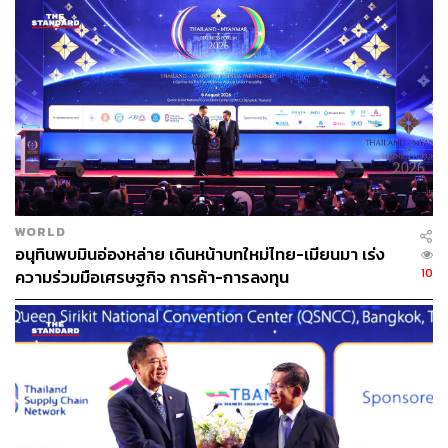
ส่วนจากสถานการณ์ตอนนี้ที่ประเทศเผชิญกับวิกฤติด้าน
พลังงาน หากมีการยกเลิก MOU 2544 จะทำให้ไทยเสีย
โอกาสในการนำทรัพยากรในทะเลมาใช้หรือไม่ สีหศักดิ์ ระบุ
ว่า ไทยมีหลายแหล่งทรัพยากรที่สนใจจะไปร่วมลงทุนและ
ผลิต เช่น ในเมียนมา เป็นต้น แต่ถ้าสถานการณ์กลับสู่ปกติ เรา
ก็ยังมีแหล่งพลังงานอื่นๆที่สามารถเข้าถึงได้ทั้งในกลุ่มความ
ร่วมมืออ่าวอาหรับ หรือ GCC แอฟริกา คาซัคสถาน อาเซ
อร์ไบจาน และโอมาน แต่แน่นอนว่าก็ต้องดูราคาตลาดใน
ขณะนั้นด้วย
WORLD
นอกจากนี้ สีหศักดิ์ ยังกล่าวถึงเรื่อง MOU 2543 ว่า อยาก
อนุทินพบมินอ่องหล่าย เดินหน้าบทใหม่ไทย-เมียนมา เร่ง
ให้การหารือเป็นไปอย่างกว้างขวาง และอยากจะฟังเสียงของ
10
ความร่วมมือเศรษฐกิจ การค้า-การลงทุน
ทุกฝ่าย แต่ไม่อยากให้มีการใช้อารมณ์ในการตัดสินใจ และ
มองกันด้วยข้อเท็จจริงว่า MOU 2543 มีความคืบหน้า และมี
การปักปันเขตแดนไปพอสมควรแล้ว แต่พอมีการปะทะกัน
การทำงาน JBC ก็ต้องหยุดชะงัก และเป็นอุปสรรคต่อการ
เจรจา
ส่วนข้อกังวลเรื่องอัตราส่วนแผนที่ 1:200,000 นั้น ก็ต้องมาดู