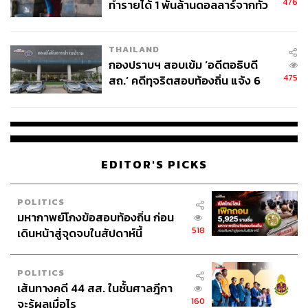
476
ทำรายได้ 1 พันล้านดอลลาร์จากทั่ว
โลกภายใน 6 วัน
THAILAND
กองปราบฯ สอบเข้ม ‘อดีตอธิบดี
475
สถ.’ คดีทุจริตสอบท้องถิ่น แจ้ง 6
ข้อหาหนัก จ่อชง ป.ป.ช. 12 ส.ค. นี้
EDITOR'S PICKS
POLITICS
มหากาพย์โกงข้อสอบท้องถิ่น ก่อน
518
เดินหน้าสู่จุดจบในสัปดาห์นี้
POLITICS
เส้นทางคดี 44 สส. ในชั้นศาลฎีกา
160
จะรู้ผลเมื่อไร