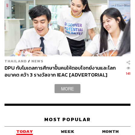
หนึ่งเดียวเพื่อสร้างสังคมรักษ์โลกอย่างยั่งยืน
TAGS:
Advertorial
การอนุรักษ์สิ่งแวดล้อม
โรงเรียนนานาชาติ Bangkok Prep
พลังงานแสงอาทิตย์
THAILAND
/
NEWS
DPU กับโมเดลการศึกษาปั้นคนให้ตอบโจทย์งานและโลก
141
อนาคต คว้า 3 รางวัลจาก IEAC [ADVERTORIAL]
160
MORE
ABOUT THE AUTHOR
อรัณย์ หนองพล
MOST POPULAR
Content Creator ประจำกองไลฟ์สไตล์สำนัก
ข่าว THE STANDARD
TODAY
WEEK
MONTH