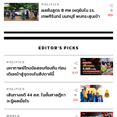
POLITICS
ผลชันสูตร 8 ศพ เหตุยิงใน รร.
851
เทพศิรินทร์ นนทบุรี พบกระสุนเข้า
จุดสำคัญ ‘ศีรษะ-หน้าอก’ ครูถูกยิง
4 นัด จากระยะไกล
EDITOR'S PICKS
POLITICS
มหากาพย์โกงข้อสอบท้องถิ่น ก่อน
577
เดินหน้าสู่จุดจบในสัปดาห์นี้
POLITICS
เส้นทางคดี 44 สส. ในชั้นศาลฎีกา
212
จะรู้ผลเมื่อไร
WORLD