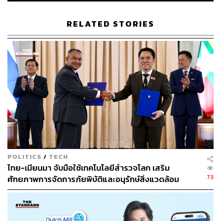
RELATED STORIES
คงเป็นเรื่องที่ดีหากเรามีโรงเรียนที่ยอดเยี่ยมทั้งการเรียนการ
สอนและสังคมอยู่ใกล้ๆ บ้าน การเรียนการสอนของโรงเรียน
นานาชาติ
บางกอกเพรพ
นั้นมีการปรับเปลี่ยนอยู่ตลอดเวลา
เพื่อให้เข้ากับยุคสมัย เช่น Eco-Curriculum ที่เน้นย้ำเรื่องการ
รักษาสิ่งแวดล้อมทั้งแก่นักเรียนและบุคลากรทุกคน รวมถึง
POLITICS
/
TECH
การจัดให้มีแปลงผักออร์แกนิกเป็นของตัวเองในโรงเรียนอีก
ไทย-เมียนมา จับมือใช้เทคโนโลยีสำรวจโลก เสริม
ด้วย และเพื่อเป็นการผนึกกำลังความกรีนในเมือง T77 อย่าง
73
ศักยภาพการจัดการภัยพิบัติและอนุรักษ์สิ่งแวดล้อม
เข้มแข็ง ปลายปีนี้แสนสิริจึงได้เพิ่มพื้นที่สีเขียวให้กับเด็กๆ
และคนในเมือง โดยการนำพื้นที่กว่า 15 ไร่ใน T77 ปรับเป็น
ฟาร์มผักออร์แกนิกปลูกพืชผักสวนครัว ขนานนามเป็นสวน