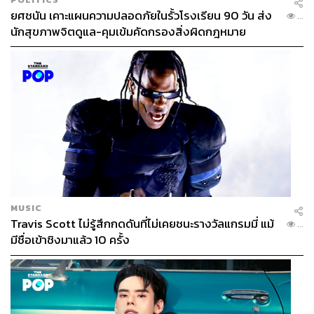
ยศชนัน เคาะแผนความปลอดภัยในรั้วโรงเรียน 90 วัน ส่ง
...
นักสุขภาพจิตดูแล-คุมเข้มคัดกรองสิ่งผิดกฎหมาย
MUSIC
Travis Scott ไม่รู้สึกกดดันที่ไม่เคยชนะรางวัลแกรมมี่ แม้
...
มีชื่อเข้าชิงมาแล้ว 10 ครั้ง