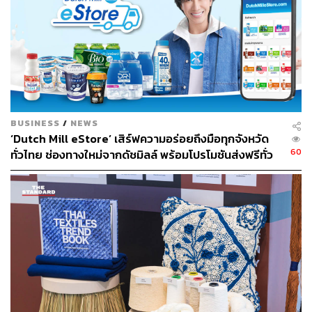
หลังบ้านให้กับทุกคนในเมือง T77 ภายใต้ชื่อ Sansiri
Backyard พร้อมเตรียมกิจกรรมการปลูกและเก็บเกี่ยวไว้ให้
คนเมืองทุกคนได้ใช้ชีวิตสำหรับธรรมชาติอย่างครบครัน อีก
ทั้งเปิดเป็นสาธารณะให้ทุกคนสามารถมาร่วมปลูกและซื้อผัก
ผลไม้และผลิตภัณฑ์ออร์แกนิกจากสวนหลังบ้านนี้อีกด้วย
BUSINESS
/
NEWS
‘Dutch Mill eStore’ เสิร์ฟความอร่อยถึงมือทุกจังหวัด
60
ทั่วไทย ช่องทางใหม่จากดัชมิลล์ พร้อมโปรโมชันส่งฟรีทั่ว
ประเทศ ส่งไว สั่งก่อนเที่ยง ได้ของวันถัดไป ส่งสินค้าแบบ
เย็นตรงจากโรงงาน [ADVERTORIAL]