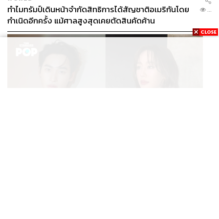
ทำไมทรัมป์เดินหน้าจำกัดสิทธิการได้สัญชาติอเมริกันโดย
...
กำเนิดอีกครั้ง แม้ศาลสูงสุดเคยตัดสินคัดค้าน
ENTERTAINMENT
เก้า นพเก้า และ พาย รินรดา เตรียมร่วมงานกันใน ‘รสกาล
...
Enchanted Taste In Time’