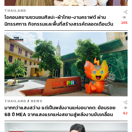
THAILAND
ไอคอนสยามชวนชมศิลปะ-ผ้าไทย-งานคราฟต์ ผ่าน
205
นิทรรศการ กิจกรรมและพื้นที่สร้างสรรค์ตลอดเดือนวัน
แม่ [ADVERTORIAL]
จะดีแค่ไหนหากคุณมีสถานที่ที่พร้อมปลูกฝังเมล็ดพันธุ์ของวัน
THAILAND
/
NEWS
มากกว่าแสงสว่าง แต่เป็นพลังงานแห่งอนาคต: ย้อนรอย
พรุ่งนี้ให้เจริญเติบโตขึ้นมาอย่างมีคุณภาพ ท่ามกลาง
62
68 ปี MEA จากแสงแรกแห่งสยามสู่พลังงานขับเคลื่อน
นวัตกรรมและความใส่ใจที่เป็นมิตรต่อสิ่งแวดล้อมที่แสนสิริ
เมือง ผ่าน MEA SPARK
ได้มอบให้กับเมือง T77 สร้างบุคลากรที่ตระหนักรู้และรับผิด
ชอบต่อสิ่งแวดล้อมและสังคมโลกตั้งแต่วัยเด็ก ผนึกกำลังเป็น