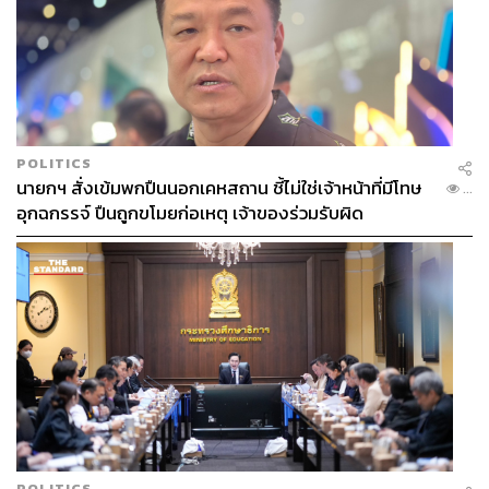
POLITICS
นายกฯ สั่งเข้มพกปืนนอกเคหสถาน ชี้ไม่ใช่เจ้าหน้าที่มีโทษ
...
อุกฉกรรจ์ ปืนถูกขโมยก่อเหตุ เจ้าของร่วมรับผิด
POLITICS