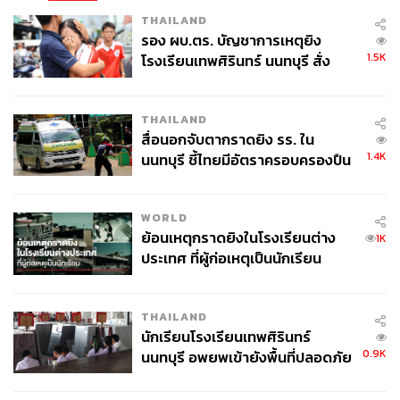
THAILAND
ABOUT THE PHOTOGRAPHER
รอง ผบ.ตร. บัญชาการเหตุยิง
วรรษมน ไตรยศักดา
1.5K
โรงเรียนเทพศิรินทร์ นนทบุรี สั่ง
อดีตช่างภาพประจำสำนักข่าว THE
ค้นหา 2 รอบยืนยันไร้คนติดค้าง พบ
STANDARD ปัจจุบันเป็นช่างภาพอิสระ และ
ศพปู่-ย่าที่บ้านพักผู้ก่อเหตุ
นักศึกษาปริญญาโทด้าน Gender & Media ณ
กรุงลอนดอน | Instagram: junewatsamon
THAILAND
สื่อนอกจับตากราดยิง รร. ใน
1.4K
นนทบุรี ชี้ไทยมีอัตราครอบครองปืน
สูงในระดับต้นของภูมิภาค
WORLD
ย้อนเหตุกราดยิงในโรงเรียนต่าง
1K
ประเทศ ที่ผู้ก่อเหตุเป็นนักเรียน
THAILAND
นักเรียนโรงเรียนเทพศิรินทร์
0.9K
นนทบุรี อพยพเข้ายังพื้นที่ปลอดภัย
ชั่วคราว หลังเหตุใช้อาวุธปืนภายใน
โรงเรียนคลี่คลาย