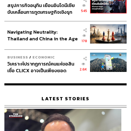
สรุปภารกิจอนุทิน เยือนอินโดนีเซีย
545
ขับเคลื่อนการทูตเศรษฐกิจเชิงรุก
ประกาศหุ้นส่วนยุทธศาสตร์ไทย –
อินโดนีเซีย
Navigating Neutrality:
Thailand and China in the Age
178
of a New Global Order
BUSINESS
/
ECONOMIC
วิเคราะห์ปรากฏการณ์คนแห่ขอสิน
2.6K
เชื่อ CLICX อาจเป็นเพียงยอด
ภูเขาน้ำแข็ง ของปัญหาหนี้ครัว
เรือนไทยที่ถูกซุกไว้
LATEST STORIES