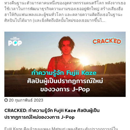
ทวงคืนฐานะตัวมารดาคนหนึ่งของอุตสาหกรรมดนตรีโลก หลังจากเธอ
ใช้เวลาในการพัฒนาธุรกิจความงามของเธออยู่พักใหญ่ สร้างเสียงฮือ
ฮาให้กับแฟนเพลงและผู้ชมทั่วโลก และคลายความคิดถึงเธอในฐานะ
ศิลปินไปได้มาก (และยิ่งคิดถึงอัลบั้มใหม่ของเธอมากขึ้นไ...
20 กุมภาพันธ์ 2023
CRACKED: ทำความรู้จัก Fujii Kaze ศิลปินผู้เป็น
ปรากฏการณ์ใหม่ของวงการ J-Pop
Fujii Kaze คือเจ้าของเพลง Matsuri เพลงฮิตระดับปรากฏการณ์ใน