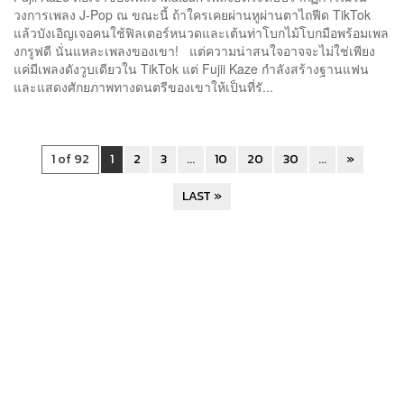
วงการเพลง J-Pop ณ ขณะนี้ ถ้าใครเคยผ่านหูผ่านตาไถฟีด TikTok
แล้วบังเอิญเจอคนใช้ฟิลเตอร์หนวดและเต้นท่าโบกไม้โบกมือพร้อมเพล
งกรูฟดี นั่นแหละเพลงของเขา! แต่ความน่าสนใจอาจจะไม่ใช่เพียง
แค่มีเพลงดังวูบเดียวใน TikTok แต่ Fujii Kaze กำลังสร้างฐานแฟน
และแสดงศักยภาพทางดนตรีของเขาให้เป็นที่รั...
1 of 92
1
2
3
...
10
20
30
...
»
LAST »