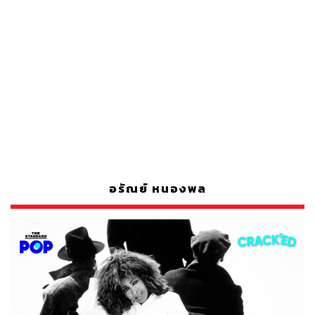
อรัณย์ หนองพล