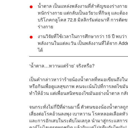
น้ำตาล เป็นแหล่งพลังงานที่สำคัญของร่างกาย
หนักร่างกาย แต่กลับเป็นอวัยวะที่กินจุ และต
บริโภคกลูโคส 72.8 มิลลิกรัมต่อนาที การตัด
ร่างกาย
งานวิจัยที่ใช้เวลาในการศึกษากว่า 15 ปี พบ
พลังงานในแต่ละวัน เป็นพลังงานที่ได้จาก Ad
ได้
‘น้ำตาล…หวานแต่ร้าย’ จริงหรือ?
เป็นคำกล่าวหาว่าร้ายน้องน้ำตาลที่หมอเขียนถึงในหน
หรือกินเพื่อดูแลสุขภาพ คนจะเน้นไปที่การลดไขมัน 
ทำให้อ้วน แต่เพื่อนสนิทของไขมันอย่างน้ำตาล ก
จนกระทั่งไม่กี่ปีที่ผ่านมานี้ ตัวตนของน้องน้ำตาล
เสี่ยงต่อโรคอ้วนลงพุง เบาหวาน โรคหลอดเลือดหัว
และการอักเสบในระดับโมเลกุล นำมาสู่กระแสการ
คาร์โบไฮเดรตทุกชนิด แล้วกินแต่โปรตีนกับไขมัน!