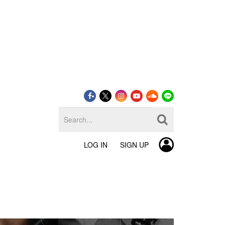
LOG IN
SIGN UP