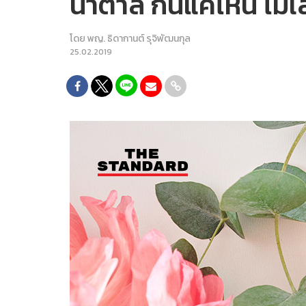
น้ำตาล กินแค่ไหน ไม่
โดย
พญ. ธิดากานต์ รุจิพัฒนกุล
25.02.2019