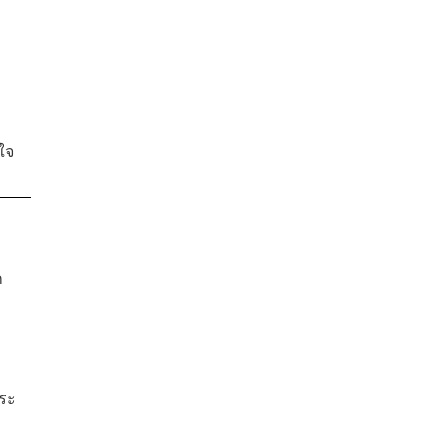
ใจ
ก
ม
สระ