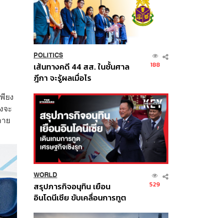
POLITICS
188
เส้นทางคดี 44 สส. ในชั้นศาล
ฎีกา จะรู้ผลเมื่อไร
พียง
องจะ
กาย
WORLD
529
สรุปภารกิจอนุทิน เยือน
อินโดนีเซีย ขับเคลื่อนการทูต
เศรษฐกิจเชิงรุก ประกาศหุ้น