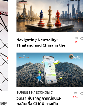
ส่วนยุทธศาสตร์ไทย –
อินโดนีเซีย
Navigating Neutrality:
161
Thailand and China in the
Age of a New Global
Order
BUSINESS
/
ECONOMIC
2.6K
วิเคราะห์ปรากฏการณ์คนแห่
ally
ขอสินเชื่อ CLICX อาจเป็น