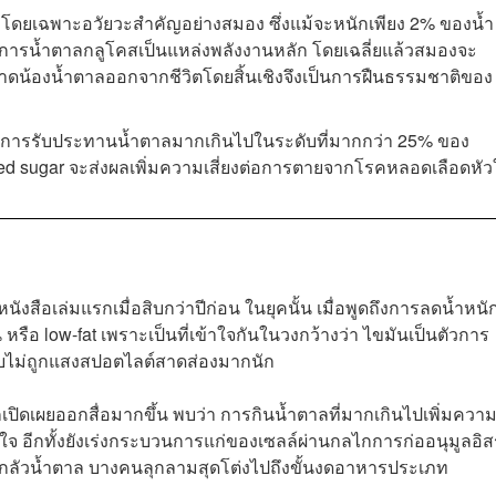
 โดยเฉพาะอวัยวะสำคัญอย่างสมอง ซึ่งแม้จะหนักเพียง 2% ของน้ำ
้องการน้ำตาลกลูโคสเป็นแหล่งพลังงานหลัก โดยเฉลี่ยแล้วสมองจะ
ขาดน้องน้ำตาลออกจากชีวิตโดยสิ้นเชิงจึงเป็นการฝืนธรรมชาติของ
ว่า การรับประทานน้ำตาลมากเกินไปในระดับที่มากกว่า 25% ของ
ded sugar จะส่งผลเพิ่มความเสี่ยงต่อการตายจากโรคหลอดเลือดหัว
ังสือเล่มแรกเมื่อสิบกว่าปีก่อน ในยุคนั้น เมื่อพูดถึงการลดน้ำหนั
หรือ low-fat เพราะเป็นที่เข้าใจกันในวงกว้างว่า ไขมันเป็นตัวการ
ลับไม่ถูกแสงสปอตไลต์สาดส่องมากนัก
ถูกเปิดเผยออกสื่อมากขึ้น พบว่า การกินน้ำตาลที่มากเกินไปเพิ่มควา
ใจ อีกทั้งยังเร่งกระบวนการแก่ของเซลล์ผ่านกลไกการก่ออนุมูลอิ
กลัวน้ำตาล บางคนลุกลามสุดโต่งไปถึงขั้นงดอาหารประเภท