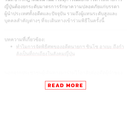
ญี่ปุ่นต้องยกระดับมาตรการรักษาความปลอดภัยแก่บรรดา
ผู้นำประเทศทั้งอดีตและปัจจุบัน รวมถึงผู้แทนระดับสูงและ
บุคคลสำคัญต่างๆ ที่จะเดินทางเข้าร่วมพิธีในครั้งนี้
บทความที่เกี่ยวข้อง:
ทำไมการจัดพิธีศพของอดีตนายกฯ ชินโซ อาเบะ ถึงกำ
ลังเป็นที่ถกเถียงในสังคมญี่ปุ่น
นอกจากประชาชนผู้เดินทางมาร่วมไว้อาลัยต่ออดีตผู้นำของ
เขาเป็นครั้งสุดท้ายแล้ว ยังมีประชาชนชาวญี่ปุ่นอีกจำนวนไม่
READ MORE
น้อยที่แสดงจุดยืนชุมนุมประท้วงคัดค้านการจัดรัฐพิธีศพให้
แก่อาเบะ หนึ่งในเหตุผลสำคัญสืบเนื่องมาจากตัวเลขงบ
ประมาณที่ทางการคาดว่าจะใช้จัดงานในครั้งนี้สูงถึง 1.6 พัน
ล้านเยน (กว่า 430 ล้านบาท) ซึ่งตัวเลขใช้จ่ายจริงอาจสูงขึ้น
กว่านี้อีก จึงเห็นควรที่รัฐบาลจะทุ่มงบประมาณช่วยเหลือ
ประชาชนที่ได้รับผลกระทบจากวิกฤตเศรษฐกิจในช่วงเวลานี้
มากกว่า