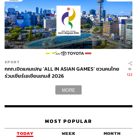
คามาลา แฮร์ริส รองประธานาธิบดีสหรัฐอเมริกา ขณะกำลัง
เดินทางเข้าร่วมรัฐพิธีศพ ชินโซ อาเบะ
ภาพ: Franck Robichon – Pool / Getty Images
SPORT
กกท.เปิดแคมเปญ ‘ALL IN ASIAN GAMES’ ชวนคนไทย
122
ร่วมเชียร์เอเชียนเกมส์ 2026
MORE
MOST POPULAR
TODAY
WEEK
MONTH