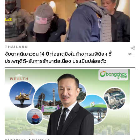
TAGS:
Shinzo Abe
การลอบสังหาร
พิธีศพ
Fumio Kishida
Japan
THAILAND
จับตาคดีเยาวชน 14 ปี ก่อเหตุยิงในห้าง กรมพินิจฯ ชี้
...
ประพฤติดี-รับการรักษาต่อเนื่อง ประเมินปล่อยตัว
178
ABOUT THE AUTHOR
ณรงค์กร มโนจันทร์เพ็ญ
Content Creator กองบรรณาธิการข่าว THE
STANDARD
BUSINESS
/
MARKET