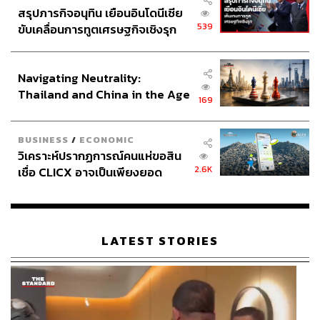
รัฐมนตรีญี่ปุ่น มาร่วมเดินขบวนประท้วงบริเวณภายนอก
สรุปภารกิจอนุทิน เยือนอินโดนีเซีย
สถานที่จัดงาน
539
ขับเคลื่อนการทูตเศรษฐกิจเชิงรุก
ภาพ: Toshifumi Kitamura / AFP
ประกาศหุ้นส่วนยุทธศาสตร์ไทย –
อินโดนีเซีย
Navigating Neutrality:
Thailand and China in the Age
169
of a New Global Order
BUSINESS
/
ECONOMIC
วิเคราะห์ปรากฏการณ์คนแห่ขอสิน
2.6K
เชื่อ CLICX อาจเป็นเพียงยอด
ภูเขาน้ำแข็ง ของปัญหาหนี้ครัว
เรือนไทยที่ถูกซุกไว้
LATEST STORIES
รัฐพิธีศพ ชินโซ อาเบะ อดีตนายกรัฐมนตรีที่ดำรงตำแหน่ง
ยาวนานที่สุดในประวัติศาสตร์การเมืองญี่ปุ่น วันที่ 27
กันยายน 2022
ภาพ: Takashi Aoyama / Getty Images