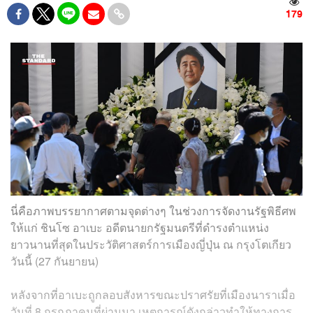
179
นี่คือภาพบรรยากาศตามจุดต่างๆ ในช่วงการจัดงานรัฐพิธีศพ
ให้แก่ ชินโซ อาเบะ อดีตนายกรัฐมนตรีที่ดำรงตำแหน่ง
ยาวนานที่สุดในประวัติศาสตร์การเมืองญี่ปุ่น ณ กรุงโตเกียว
วันนี้ (27 กันยายน)
หลังจากที่อาเบะถูกลอบสังหารขณะปราศรัยที่เมืองนาราเมื่อ
วันที่ 8 กรกฎาคมที่ผ่านมา เหตุการณ์ดังกล่าวทำให้ทางการ