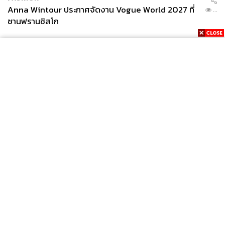
Anna Wintour ประกาศจัดงาน Vogue World 2027 ที่
...
ซานฟรานซิสโก
News
Wealth
Pop
Podcast
Video
Now
Opinion
Careers
Events
Privacy
About
Contact
Policy
FOR
ADVERTISING
MEMBERSHIP