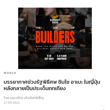
WORLD
บรรยากาศช่วงรัฐพิธีศพ ชินโซ อาเบะ ในญี่ปุ่น
หลังกลายเป็นประเด็นถกเถียง
โดย
ณรงค์กร มโนจันทร์เพ็ญ
27.09.2022