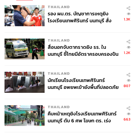
นเรนทรา โมดี นายกรัฐมนตรีอินเดีย ขณะกำลังเดินทางเข้า
THAILAND
ร่วมรัฐพิธีศพ ชินโซ อาเบะ ในกรุงโตเกียว สะท้อนสาย
รอง ผบ.ตร. บัญชาการเหตุยิง
สัมพันธ์ที่แน่นแฟ้นระหว่างทั้งสองประเทศ ซึ่งโมดีเป็นหนึ่งใน
1.3K
โรงเรียนเทพศิรินทร์ นนทบุรี สั่ง
ผู้นำประเทศเครือจักรภพแห่งสหประชาชาติที่ไม่ได้เดินทาง
ค้นหา 2 รอบยืนยันไร้คนติดค้าง พบ
ไปเข้าร่วมพระราชพิธีพระบรมศพสมเด็จพระราชินีนาถเอลิ
ศพปู่-ย่าที่บ้านพักผู้ก่อเหตุ
ซาเบธที่ 2 ณ กรุงลอนดอน เมืองหลวงของสหราชอาณาจักร
THAILAND
เมื่อช่วงกลางเดือนกันยายนที่ผ่านมา
สื่อนอกจับตากราดยิง รร. ใน
ภาพ: Philip Fong / AFP
1.2K
นนทบุรี ชี้ไทยมีอัตราครอบครองปืน
สูงในระดับต้นของภูมิภาค
THAILAND
นักเรียนโรงเรียนเทพศิรินทร์
807
นนทบุรี อพยพเข้ายังพื้นที่ปลอดภัย
ชั่วคราว หลังเหตุใช้อาวุธปืนภายใน
โรงเรียนคลี่คลาย
THAILAND
คืบหน้าเหตุยิงโรงเรียนเทพศิรินทร์
663
นนทบุรี ดับ 6 ศพ โฆษก ตร. เร่ง
สอบปมขโมยปืนปู่ก่อเหตุ