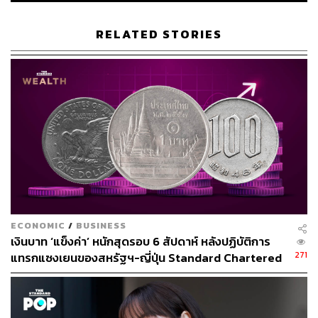
RELATED STORIES
ชาวญี่ปุ่นที่อาจไม่ได้เข้าร่วมรัฐพิธีศพ ณ กรุงโตเกียว เดิน
ทางมาร่วมไว้อาลัยแก่ ชินโซ อาเบะ บริเวณจุดเกิดเหตุลอบ
ECONOMIC
/
BUSINESS
สังหารในเมืองนารา
เงินบาท ‘แข็งค่า’ หนักสุดรอบ 6 สัปดาห์ หลังปฏิบัติการ
ภาพ: Buddhika Weerasinghe / Getty Images
271
แทรกแซงเยนของสหรัฐฯ-ญี่ปุ่น Standard Chartered
เปิดเป้าสิ้นปีนี้จ่อแข็งต่อแตะ 32.50 บาทต่อดอลลาร์