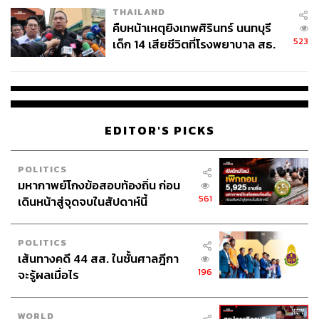
THAILAND
คืบหน้าเหตุยิงเทพศิรินทร์ นนทบุรี
กลุ่มผู้คัดค้านการจัดรัฐพิธีศพให้แก่ ชินโซ อาเบะ อดีตนายก
523
เด็ก 14 เสียชีวิตที่โรงพยาบาล สธ.
รัฐมนตรีญี่ปุ่น มาชุมนุมกันบริเวณภายนอกสถานที่จัดงาน
ยืนยันครูเสียชีวิต 5 ราย เจ็บ 22
ภาพ: Yuichi Yamazaki / AFP
ราย
EDITOR'S PICKS
POLITICS
มหากาพย์โกงข้อสอบท้องถิ่น ก่อน
561
เดินหน้าสู่จุดจบในสัปดาห์นี้
POLITICS
เส้นทางคดี 44 สส. ในชั้นศาลฎีกา
196
จะรู้ผลเมื่อไร
กลุ่มผู้คัดค้านการจัดรัฐพิธีศพให้แก่ ชินโซ อาเบะ อดีตนายก
WORLD