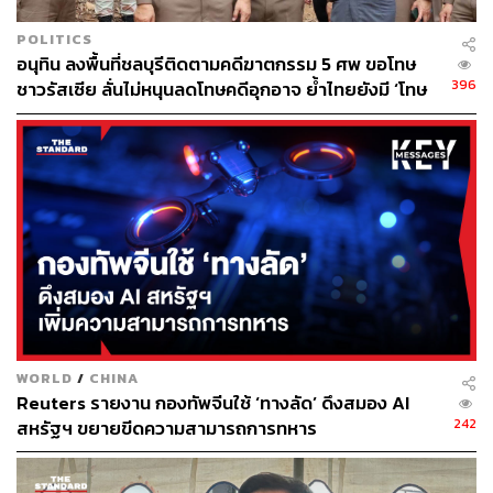
POLITICS
อนุทิน ลงพื้นที่ชลบุรีติดตามคดีฆาตกรรม 5 ศพ ขอโทษ
396
ชาวรัสเซีย ลั่นไม่หนุนลดโทษคดีอุกอาจ ย้ำไทยยังมี ‘โทษ
ประหาร’
WORLD
/
CHINA
Reuters รายงาน กองทัพจีนใช้ ‘ทางลัด’ ดึงสมอง AI
242
สหรัฐฯ ขยายขีดความสามารถการทหาร