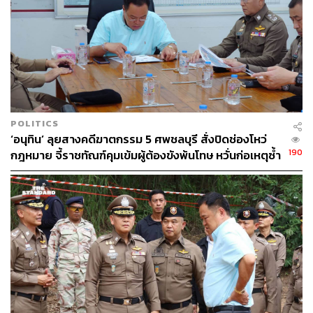
POLITICS
‘อนุทิน’ ลุยสางคดีฆาตกรรม 5 ศพชลบุรี สั่งปิดช่องโหว่
190
กฎหมาย จี้ราชทัณฑ์คุมเข้มผู้ต้องขังพ้นโทษ หวั่นก่อเหตุซ้ำ
รอย