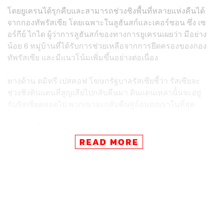
โดยยูเครนได้รุกคืบและสามารถช่วงชิงพื้นที่หลายแห่งคืนได้
จากกองทัพรัสเซีย โดยเฉพาะในลูฮันสก์และเคอร์ซอน ซึ่ง
เซ
อร์กีย์ ไกได
ผู้ว่าการลูฮันสก์ของทางการยูเครนเผยว่า มีอย่าง
น้อย 6 หมู่บ้านที่ได้รับการช่วยเหลือจากการยึดครองของกอง
ทัพรัสเซีย และมีแนวโน้มเพิ่มขึ้นอย่างต่อเนื่อง
ทางด้าน ดมิทรี เปสคอฟ โฆษกรัฐบาลรัสเซียชี้ว่า รัสเซียจะ
ช่วงชิงดินแดนที่สูญเสียไปกลับคืนมา ดินแดนเหล่านั้นจะอยู่
กับรัสเซียตลอดไป พวกเขาจะกลับคืนสู่อ้อมอกเราในที่สุด
นอกจากนี้ปูตินยังได้ลงนามให้โรงไฟฟ้าซาปอริซเซีย โรง
ไฟฟ้านิวเคลียร์ที่ใหญ่ที่สุดในยุโรปที่อยู่ภายใต้การยึดครอง
READ MORE
ของกองทัพรัสเซียอยู่ภายใต้อำนาจของทางการรัสเซีย โดย
ประกาศว่าการจัดการโรงไฟฟ้าดังกล่าวจะรับช่วงต่อโดย
บริษัทใหม่ ในขณะที่ทางการยูเครนให้การปฏิเสธและชี้ว่า
เป็นการกระทำที่เปล่าประโยชน์
โดย ราฟาเอล กรอสซี หัวหน้าทีมเฝ้าติดตามสถานการณ์ด้าน