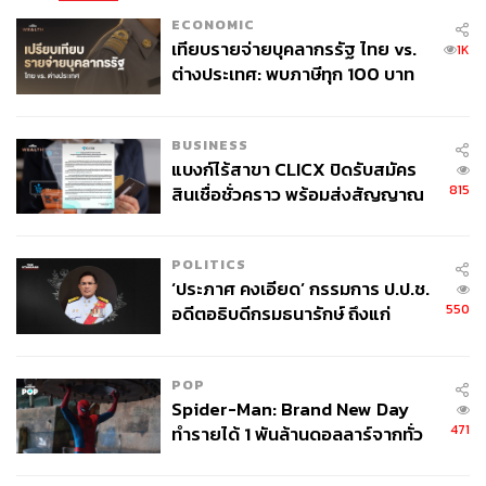
ECONOMIC
เทียบรายจ่ายบุคลากรรัฐ ไทย vs.
1K
ต่างประเทศ: พบภาษีทุก 100 บาท
ของคนไทยใช้ไปกับข้าราชการเฉียด
40 บาท
BUSINESS
แบงก์ไร้สาขา CLICX ปิดรับสมัคร
815
สินเชื่อชั่วคราว พร้อมส่งสัญญาณ
เตือนกลุ่มกู้เงินผิดวัตถุประสงค์-ให้
ข้อมูลเท็จ เตรียมดำเนินคดีเด็ดขาด
POLITICS
‘ประภาศ คงเอียด’ กรรมการ ป.ป.ช.
550
อดีตอธิบดีกรมธนารักษ์ ถึงแก่
อนิจกรรม
POP
Spider-Man: Brand New Day
471
ทำรายได้ 1 พันล้านดอลลาร์จากทั่ว
โลกภายใน 6 วัน