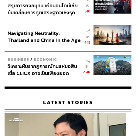
สรุปภารกิจอนุทิน เยือนอินโดนีเซีย
510
ขับเคลื่อนการทูตเศรษฐกิจเชิงรุก
ประกาศหุ้นส่วนยุทธศาสตร์ไทย –
อินโดนีเซีย
Navigating Neutrality:
Thailand and China in the Age
145
of a New Global Order
BUSINESS
/
ECONOMIC
วิเคราะห์ปรากฏการณ์คนแห่ขอสิน
2.4K
เชื่อ CLICX อาจเป็นเพียงยอด
ภูเขาน้ำแข็ง ของปัญหาหนี้ครัว
เรือนไทยที่ถูกซุกไว้
LATEST STORIES