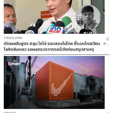
THAILAND
เปิดผลชันสูตร ฮลุน โซโล่ รอบสองในไทย ชี้ระบบไหลเวียน
...
โลหิตล้มเหลว รอผลตรวจจากจอร์เจียก่อนสรุปสาเหตุ
ทางการ
SPORT