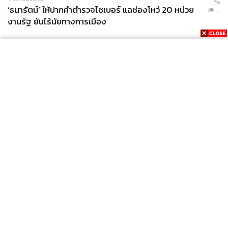
‘ธนารัตน์’ ให้ปากคำตำรวจไซเบอร์ แฉช่องโหว่ 20 หน่วย
...
งานรัฐ ยันไร้นัยทางการเมือง
News
Wealth
Pop
Podcast
Video
Now
Opinion
Careers
Events
Privacy
About
Contact
Policy
FOR
ADVERTISING
MEMBERSHIP