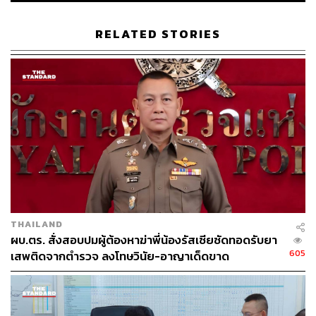
RELATED STORIES
45
ABOUT THE AUTHOR
ณรงค์กร มโนจันทร์เพ็ญ
Content Creator กองบรรณาธิการข่าว THE
STANDARD
THAILAND
ผบ.ตร. สั่งสอบปมผู้ต้องหาฆ่าพี่น้องรัสเซียซัดทอดรับยา
605
เสพติดจากตำรวจ ลงโทษวินัย-อาญาเด็ดขาด