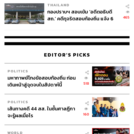
THAILAND
กองปราบฯ สอบเข้ม ‘อดีตอธิบดี
465
สถ.’ คดีทุจริตสอบท้องถิ่น แจ้ง 6
ข้อหาหนัก จ่อชง ป.ป.ช. 12 ส.ค. นี้
EDITOR'S PICKS
POLITICS
มหากาพย์โกงข้อสอบท้องถิ่น ก่อน
518
เดินหน้าสู่จุดจบในสัปดาห์นี้
POLITICS
เส้นทางคดี 44 สส. ในชั้นศาลฎีกา
160
จะรู้ผลเมื่อไร
WORLD