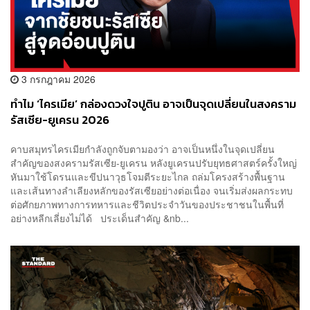
3 กรกฎาคม 2026
ทำไม ‘ไครเมีย’ กล่องดวงใจปูติน อาจเป็นจุดเปลี่ยนในสงคราม
รัสเซีย-ยูเครน 2026
คาบสมุทรไครเมียกำลังถูกจับตามองว่า อาจเป็นหนึ่งในจุดเปลี่ยน
สำคัญของสงครามรัสเซีย-ยูเครน หลังยูเครนปรับยุทธศาสตร์ครั้งใหญ่
หันมาใช้โดรนและขีปนาวุธโจมตีระยะไกล ถล่มโครงสร้างพื้นฐาน
และเส้นทางลำเลียงหลักของรัสเซียอย่างต่อเนื่อง จนเริ่มส่งผลกระทบ
ต่อศักยภาพทางการทหารและชีวิตประจำวันของประชาชนในพื้นที่
อย่างหลีกเลี่ยงไม่ได้ ประเด็นสำคัญ &nb...