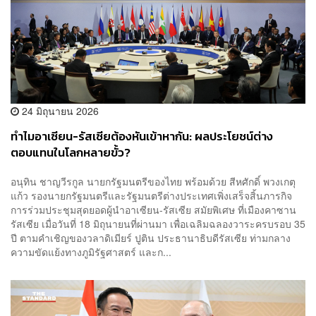
24 มิถุนายน 2026
ทำไมอาเซียน-รัสเซียต้องหันเข้าหากัน: ผลประโยชน์ต่าง
ตอบแทนในโลกหลายขั้ว?
อนุทิน ชาญวีรกูล นายกรัฐมนตรีของไทย พร้อมด้วย สีหศักดิ์ พวงเกตุ
แก้ว รองนายกรัฐมนตรีและรัฐมนตรีต่างประเทศเพิ่งเสร็จสิ้นภารกิจ
การร่วมประชุมสุดยอดผู้นำอาเซียน-รัสเซีย สมัยพิเศษ ที่เมืองคาซาน
รัสเซีย เมื่อวันที่ 18 มิถุนายนที่ผ่านมา เพื่อเฉลิมฉลองวาระครบรอบ 35
ปี ตามคำเชิญของวลาดิเมียร์ ปูติน ประธานาธิบดีรัสเซีย ท่ามกลาง
ความขัดแย้งทางภูมิรัฐศาสตร์ และก...