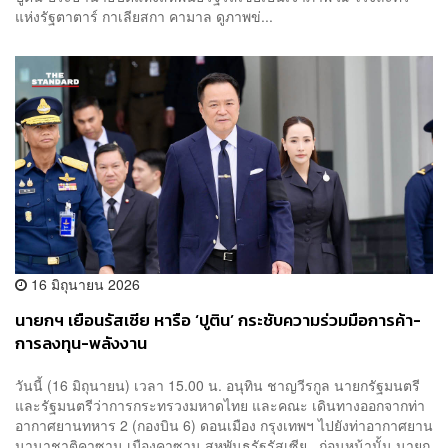
แห่งรัฐตาตาร์ กาเลียสกา คามาล ดูภาพข่...
16 มิถุนายน 2026
นายกฯ เยือนรัสเซีย หารือ ‘ปูติน’ กระชับความร่วมมือการค้า-
การลงทุน-พลังงาน
วันนี้ (16 มิถุนายน) เวลา 15.00 น. อนุทิน ชาญวีรกูล นายกรัฐมนตรี
และรัฐมนตรีว่าการกระทรวงมหาดไทย และคณะ เดินทางออกจากท่า
อากาศยานทหาร 2 (กองบิน 6) ดอนเมือง กรุงเทพฯ ไปยังท่าอากาศยาน
นานาชาติคาซาน เมืองคาซาน สหพันธรัฐรัสเซีย ก่อนหน้านั้น นายก