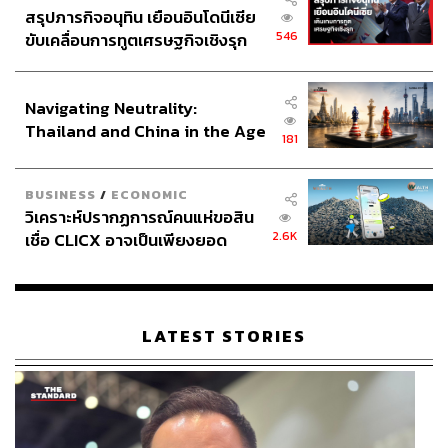
สรุปภารกิจอนุทิน เยือนอินโดนีเซีย
4. แยกงานที่ต้องทำจากความคล้ายคลึงโดยใช้วิธี
546
ขับเคลื่อนการทูตเศรษฐกิจเชิงรุก
ABCDE
ประกาศหุ้นส่วนยุทธศาสตร์ไทย –
อินโดนีเซีย
สิ่งหนึ่งที่ยากที่สุดในการจัดลำดับความสำคัญของงานคือการ
Navigating Neutrality:
แยกให้ออกระหว่างงานที่สำคัญจริงๆ กับงานที่ทำให้รู้สึกว่า
Thailand and China in the Age
อยู่ระดับเดียวกับงานที่สำคัญ เมื่อเราต้องทำงานที่มีความซับ
181
of a New Global Order
ซ้อนและหยิบจับหลายบทบาทมากเกินไป วิธีการไอเซนฮาวร์
กับกฎพาเรโตมากครั้งก็ไม่เวิร์ก
BUSINESS
/
ECONOMIC
วิเคราะห์ปรากฏการณ์คนแห่ขอสิน
นี่คือวิธีการของ ไบรอัน เทรซี (Brian Tracy) ผู้เขียนหนังสือ
2.6K
เชื่อ CLICX อาจเป็นเพียงยอด
ชื่อดังอย่าง
Eat That Frog!
ที่ชื่อไทยแปลว่า
‘กินกบตัวนั้นซะ!’
ภูเขาน้ำแข็ง ของปัญหาหนี้ครัว
วิธีการนี้มีชื่อว่า ABCDE เป็นวิธีที่แยกระดับออกจากตัวงาน
เรือนไทยที่ถูกซุกไว้
ด้วยการใส่ตัวอักษร A ถึง E ให้กับแต่ละงาน โดยเรียงจาก
มากสุดที่ A ลงไปน้อยสุด จากนั้นสำหรับงานที่มีตัว A ให้ใส่
LATEST STORIES
หมายเลขว่าใน A อย่างไหนต้องทำก่อนหลังตามลำดับ และ
ทำวนจนกว่าจะครบถึงตัวอักษร E
เราจะได้ A, B, C, D, E ที่ประกอบไปด้วยลำดับ 1-3 ของแต่ละ