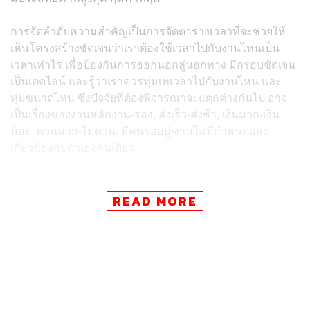
การจัดลำดับความสำคัญเป็นการจัดตารางเวลาที่จะช่วยให้
เห็นโครงสร้างชัดเจนว่าเราต้องใช้เวลาไปกับงานไหนเป็น
เวลาเท่าไร เพื่อป้องกันการออกนอกลู่นอกทาง มีกรอบชัดเจน
เป็นเดดไลน์ และรู้ว่าเราควรทุ่มเทเวลาไปกับงานไหน และ
ทุ่มขนาดไหน ซึ่งปัจจัยที่ต้องพิจารณาจะแตกต่างกันไป อาจ
เป็นเรื่องของงานหลักงาน-รอง, ส่งเร็ว-ส่งช้า, เงินมาก-เงิน
น้อย, ด่วนมาก-ไม่ด่วน, มีคนรออยู่-งานไม่มีกำหนดและ
เกี่ยวข้องกับตัวเองคนเดียว
READ MORE
บทความที่เกี่ยวข้อง:
‘งานที่สั่งไป พี่ขอภายในคืนนี้’ ผู้เชี่ยวชาญเผย 10 ประโ
ยคที่ไม่ควรพูดใส่ใคร หากต้องการให้วัฒนธรรมองค์ก
รดีขึ้น
พิมพ์ติดข้างฝาไว้เลย! เคล็ดไม่ลับสู่ความสำเร็จในการท
ำงานจาก 4 สุดยอดซีอีโอระดับโลก เพื่อการเริ่มต้นปีใ