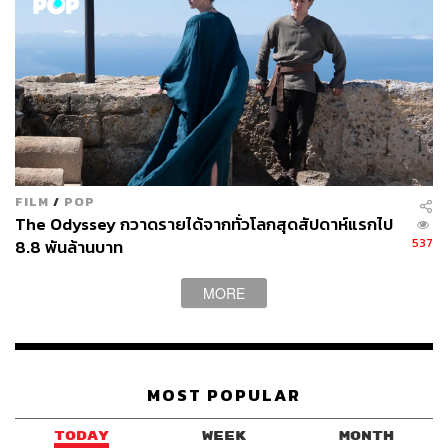
อย่างไรก็ตาม กฎของพาเรโตยังคงต้องพึ่งพาประสบการณ์ไม่
น้อย ในกรณีของงานใหม่หรือสำหรับมือใหม่ที่ไม่รู้ว่าควรจัด
ลำดับความสำคัญอย่างไร หรือแยกอย่างลำบากใจว่าอันไหน
ด่วน ซึ่งในเคสต์นี้ใช้ไอเซนฮาวร์ เมทริกซ์ ดูจะเป็นวิธีการที่
เหมาะที่สุด
วิธีนี้คิดค้นขึ้นโดย ดไวต์ ไอเซนฮาวร์ (Dwight Eisenhower)
FILM
/
POP
อดีตประธานาธิบดีสหรัฐอเมริกา เขาได้แบ่งช่องเป็น 4 ช่อง
The Odyssey กวาดรายได้จากทั่วโลกสุดสัปดาห์แรกไป
ง่ายๆ เพียงเท่านั้น ได้แก่
537
8.8 พันล้านบาท
ทั้งด่วนและสำคัญ
ทำให้เร็วที่สุดเท่าที่จะเป็นไปได้
MORE
สำคัญ แต่ไม่ด่วน
ตัดสินว่าสามารถทำงานอื่นได้ และ
ปรับเปลี่ยนตารางได้
ด่วน แต่ไม่สำคัญ
สามารถมอบหมายให้ผู้อื่นทำได้
ไม่ด่วนและไม่สำคัญ
จะที่ไหน เวลาไหน เมื่อไรก็ได้
MOST POPULAR
กล่าวอย่างง่ายว่า งานด่วนคือสิ่งที่เราจะมีรีแอ็กชันกับมัน
TODAY
WEEK
MONTH