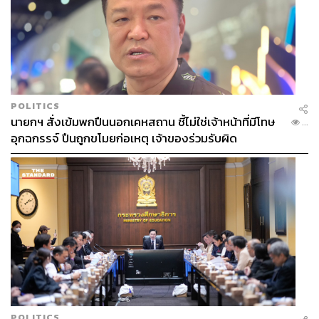
ตัวอักษร (หรือมากกว่านั้น) อีกที และการที่เรามี A1, B1, C1
และอื่นๆ จะยิ่งทำลิสต์สิ่งที่ต้องทำเคลียร์ขึ้นอย่างเห็นได้ชัด
5. สร้างโทนชีวิตสุด Productive (มีประสิทธิภาพ) ใน
แต่ละวันด้วยกฎ ‘กินกบตัวนั้นซะ!’ หรือกฎในการทำสิ่งที่
สำคัญก่อน
POLITICS
นายกฯ สั่งเข้มพกปืนนอกเคหสถาน ชี้ไม่ใช่เจ้าหน้าที่มีโทษ
...
หลังจากที่ได้ใช้วิธีการใดก็ตามที่เห็นสมควรในการจัดลำดับ
อุกฉกรรจ์ ปืนถูกขโมยก่อเหตุ เจ้าของร่วมรับผิด
ความสำคัญแล้ว สิ่งที่สำคัญที่สุดคือการลงมือทำ หรือเรียก
แบบสนุกๆ ว่าจู่โจมตามแผนการที่วางไว้ และการเริ่มต้นวัน
ว่ากันว่าจะเป็นตัวกำหนดโทนเรื่องภายในวันนั้นว่าจะเป็นไป
ในทิศทางไหน บ่อยครั้งการกำจัดงานชิ้นใหญ่ไปได้ตั้งแต่หัว
วันก่อให้เกิดโมเมนตัม แรงบันดาลใจ แรงกระตุ้น และ
พลังงานที่จะทำให้เดินหน้าต่อไปอย่างกระตือรือร้นตลอดทั้ง
วัน
ผู้เชี่ยวชาญด้านการ Productive จำนวนมากจึงได้แนะนำว่า
ในทุกๆ วันหากเป็นไปได้ควรที่จะเปิดวันมาด้วยการทำงานที่
สำคัญที่สุดก่อน อย่างที่นักเขียนชาวอเมริกันชื่อดังอย่าง
POLITICS