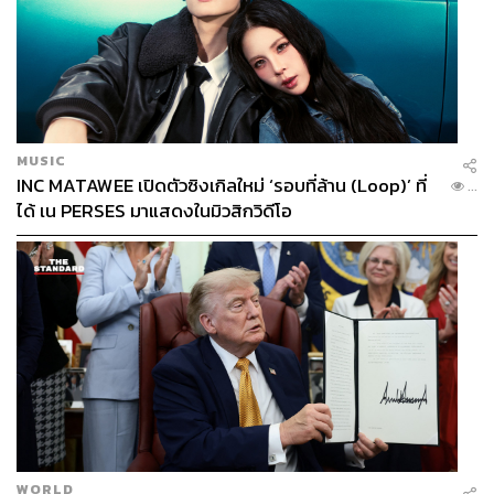
‘ดีที่สุด’
สิ่งที่น่ากลัวของการทำลิสต์ลำดับความสำคัญกับสิ่งที่ต้องทำ
คือการสร้างเป้าหมายที่ไม่ถูกต้อง จึงเป็นเรื่องดีถ้าเราจะ
ประเมินและประเมินอยู่ตลอดเวลาถึงเป้าหมายระยะไกล จาก
นั้นก็จัดลำดับความสำคัญ เพื่อที่จะมั่นใจได้ว่าเส้นทางที่เรา
MUSIC
กำลังเดินอยู่คือเส้นทางที่ถูกต้องและกำลังนำไปสู่เป้าหมาย
INC MATAWEE เปิดตัวซิงเกิลใหม่ ‘รอบที่ล้าน (Loop)’ ที่
...
นั้นจริงๆ
ได้ เน PERSES มาแสดงในมิวสิกวิดีโอ
วิธีการที่มหาเศรษฐีและนักลงทุนชื่อดังอย่าง วอร์เรน
บัฟเฟตต์ แนะนำคือ ให้เขียนท็อปลิสต์ 25 เป้าหมายที่อยากทำ
ซึ่งเป็นได้ตั้งแต่เป้าหมายชีวิต อาชีพ การศึกษา หรือสิ่งใด
ก็ตามที่เราอยากใช้เวลาชีวิตกับการทำมัน
จากนั้นให้วง 5 เป้าหมายในลิสต์นั้น และเป้าหมายใดก็ตามที่
เราไม่ได้วงไว้ นั่นคือเป้าหมายที่เราหมายหัวแล้วว่า ‘หลีก
เลี่ยงอย่างสุดชีวิต’
นี่เป็นวิธีการที่หักมุมเหมือนหนังหักมุมไม่น้อย และค่อนข้าง
WORLD