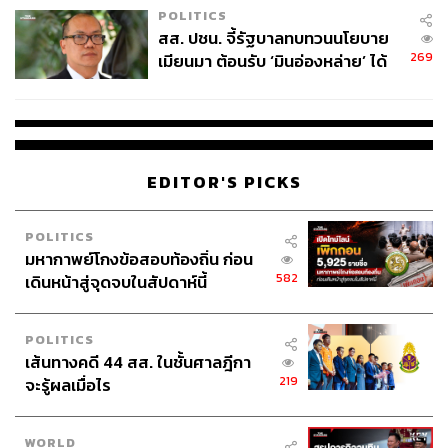
สำเร็จก่อนที่จะไปสู่งานถัดไป
POLITICS
ทำตามขั้นตอนนี้ไปเรื่อยๆ จนหมดลิสต์ ในช่วงท้ายของ
สส. ปชน. จี้รัฐบาลทบทวนนโยบาย
วันหากมีงานที่ทำไม่สำเร็จ เลื่อนงานนั้นๆ ไปยังลิสต์
269
เมียนมา ต้อนรับ ‘มินอ่องหล่าย’ ได้
ใหม่ของวันถัดไป
แค่สัญญาว่างเปล่า
วนซ้ำขั้นตอนในทุกวันที่มีการทำงาน
EDITOR'S PICKS
POLITICS
มหากาพย์โกงข้อสอบท้องถิ่น ก่อน
582
เดินหน้าสู่จุดจบในสัปดาห์นี้
POLITICS
เส้นทางคดี 44 สส. ในชั้นศาลฎีกา
219
จะรู้ผลเมื่อไร
WORLD