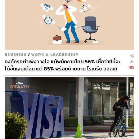
เติม
หลังจากมีมาสเตอร์ลิสต์แล้ว เราจะเห็นได้ชัดว่าสิ่งไหนควร
ได้รับความสนใจเป็นพิเศษในระดับที่แตกต่างกันออกไป ใน
มาสเตอร์ลิสต์จะมีทั้งงานที่ต้องทำให้เสร็จสิ้นภายในวันนี้
หรือโปรเจกต์ที่ต้องทำให้เสร็จภายในสัปดาห์หรือเดือน ไป
จนถึงเป้าหมายระยะยาวที่ต้องทำให้ได้ ที่ถ้าหากทำได้สำเร็จ
BUSINESS
/
WORK & LEADERSHIP
จะรู้สึกประสบความสำเร็จและจิตใจถูกเติมเต็ม
องค์กรอย่าเพิ่งวางใจ แม้พนักงานไทย 56% เชื่อว่าปีนี้จะ
185
ได้ขึ้นเงินเดือน แต่ 85% พร้อมย้ายงาน โรเบิร์ต วอลเท
นำสิ่งที่ต้องทำมาจัดเป็นรายเดือน รายสัปดาห์ และรายวัน
อร์ส ชี้เงินเดือนไม่ใช่คำตอบเดียว
โดย ไบรอัน เทรซี (Brian Tracy) ผู้ให้คำปรึกษาด้านการใช้
ชีวิตอย่างมีประสิทธิภาพ ให้คำแนะนำว่าลิสต์ระดับเดือนควร
ดึงมาจากมาสเตอร์ลิสต์ ลิสต์ระดับสัปดาห์ควรถูกดึงมาจา
กลิสต์ระดับเดือน และลิสต์ระดับวันควรดึงมาจากลิสต์ระดับ
สัปดาห์เป็นทอดๆ ลงมา เพื่อให้ลำดับความสำคัญเรียงแถวกัน
อย่างมีระเบียบ และสะท้อนกลับไปยังภาพรวมที่ใหญ่กว่าหรือ
ใหญ่ที่สุด