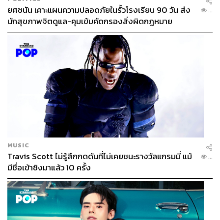
มาร์ค ทเวน (Mark Twain) เคยกล่าวไว้ว่า “หากคุณกินกบที่มี
ยศชนัน เคาะแผนความปลอดภัยในรั้วโรงเรียน 90 วัน ส่ง
...
ชีวิตอยู่ คุณจะไม่จำเป็นต้องจ่ายเพื่อนั่งอยู่ในร้านและจ้องมอง
นักสุขภาพจิตดูแล-คุมเข้มคัดกรองสิ่งผิดกฎหมาย
มันเป็นเวลานาน”
หรือก็คือวิธีการที่ดีที่สุดคือการลงมือทำ และทุกครั้งที่จัด
ลำดับ ให้กบพวกนี้อยู่ในลำดับบนๆ ก่อน เพราะไม่ใช่แค่ทำ
สำเร็จแล้วจะเป็นการเสร็จไปเป็นอย่างๆ แต่ยังก่อให้เกิดแรง
ผลักในการทำอย่างอื่นให้สำเร็จด้วยเช่นกัน
เรื่องนี้ศาสตราจารย์มหาวิทยาลัยฮาวาร์ด ชื่อ เทเรซา
อมาไบล์ (Teresa Amabile) ได้ศึกษาไดอะรีของพนักงานนับ
ร้อยที่ทำงานเกี่ยวข้องกับด้านความรู้ และได้ข้อสรุปว่าสิ่งที่
MUSIC
จะกระตุ้นอารมณ์ความรู้สึก แรงกระตุ้นในใจ และการรับรู้
Travis Scott ไม่รู้สึกกดดันที่ไม่เคยชนะรางวัลแกรมมี่ แม้
...
ตลอดวัน ได้ดีที่สุดและสำคัญที่สุดคือการสร้างความก้าวหน้า
มีชื่อเข้าชิงมาแล้ว 10 ครั้ง
ให้กับงานที่มีความหมายต่อใจ
6. ตัดเป้าหมายที่ ‘ดีพอ’ ออกด้วยกลยุทธ์ 2 ลิสต์ของ
วอร์เรน บัฟเฟตต์ (Warren Buffett) เพื่อหาเป้าหมายที่