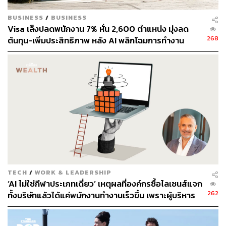
วิธีการนี้จะช่วยให้เราสามารถจัดการกับความขี้โกงในการ
ทำแต่งานเล็กๆ ให้เสร็จได้ เพราะการดึงมาจากงานระดับ
BUSINESS
/
BUSINESS
ใหญ่กว่าลงมาจะทำให้มั่นใจได้ว่างานนั้นมีความหมาย
Visa เล็งปลดพนักงาน 7% หั่น 2,600 ตำแหน่ง มุ่งลด
สำคัญจริงๆ และนำไปสู่ความสำเร็จลุล่วงของแผนการที่ใหญ่
268
ต้นทุน-เพิ่มประสิทธิภาพ หลัง AI พลิกโฉมการทำงาน
กว่าได้
2. แยกงานที่ฉุกเฉินออกจากงานสำคัญ ด้วยเทคนิค ไอ
เซนฮาวร์ เมทริกซ์ (Eisenhower Matrix)
แม้มาสเตอร์ลิสต์จะค่อนข้างเวิร์กสำหรับการช่วยเรา
ทำความเข้าใจความสำคัญของงาน แต่ในความเป็นจริงก็ซับ
ซ้อนไม่น้อยที่จะตัดสินว่าอะไรต้องทำทันทีและอะไรสามารถ
ทำทีหลังได้ มีกี่วิธีที่จะช่วยจัดการปัญหาเรื่องนี้
TECH
/
WORK & LEADERSHIP
หนึ่งในนั้นคือ ‘กฎพาเรโต (Pareto Principle)’ หรือกฎ 80/20
‘AI ไม่ใช่กีฬาประเภทเดี่ยว’ เหตุผลที่องค์กรซื้อไลเซนส์แจก
ที่กล่าวถึงการทำน้อยได้มากด้วยการลงแรงเพียง 20% แต่ก่อ
262
ทั้งบริษัทแล้วได้แค่พนักงานทำงานเร็วขึ้น เพราะผู้บริหาร
ให้เกิดผลลัพธ์ถึง 80% เพื่อไม่ใช่แค่ทำอย่างหนึ่งเสร็จแล้วขีด
เข้าใจ AI ผิดตั้งแต่ต้น
ฆ่าทิ้ง แต่การทำสิ่งใดล้วนแล้วหวังผลลัพธ์ที่ใหญ่กว่าและใช้
เวลาคุ้มค่ากว่าทั้งสิ้น