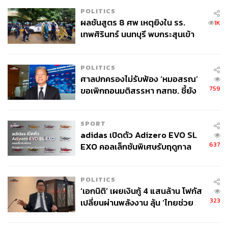
ทันที ในขณะที่งานสำคัญจะเป็นงานที่จะส่งผลต่อมิชชันในระ
POLITICS
ยาวกับเป้าหมายที่ตั้งเป้าไว้
ผลชันสูตร 8 ศพ เหตุยิงใน รร.
1K
เทพศิรินทร์ นนทบุรี พบกระสุนเข้า
จุดสำคัญ ‘ศีรษะ-หน้าอก’ ครูถูกยิง
3. จัดลำดับความสำคัญรายวันจากลำดับที่แท้จริงด้วย
4 นัด จากระยะไกล
วิธีของไอวี ลี (Ivy Lee)
POLITICS
ศาลปกครองไม่รับฟ้อง ‘หมอสรณ’
ในบางครั้งแม้เราพยายามเต็มที่แล้ว แต่สุดท้ายก็ยังลงเอยด้วย
759
ขอเพิกถอนมติสรรหา กสทช. ชี้ยัง
การมีลิสต์งานด่วนและงานสำคัญที่ต้องทำเต็มไปหมด
ไม่ใช่ผู้เดือดร้อนเสียหาย
สำหรับกรณีนี้จึงต้องหาวิธีการที่จะขุดลึกไปให้มากที่สุดเพื่อที่
จะค้นพบว่างานไหนสำคัญจริงๆ หนึ่งในวิธีที่ดีที่สุดคือการที่
SPORT
ค้นพบเมื่อ 100 ปีที่แล้ว เป็นวิธีการของผู้ให้คำปรึกษาด้าน
adidas เปิดตัว Adizero EVO SL
การจัดลำดับความสำคัญชื่อ ไอวี ลี โดยวิธีการของ ไอวี ลี จะ
637
EXO คอลเล็กชันพิเศษรับฤดูกาล
ช่วยให้เราสามารถจัดลำดับได้แค่ด้วยกฎง่ายๆ
College Football
POLITICS
ในแต่ละวันทำงาน เขียน 6 สิ่งที่ต้องทำภายในวันพรุ่งนี้
‘เอกนิติ’ เผยเงินกู้ 4 แสนล้าน โฟกัส
และไม่เขียนเกิน 6 ข้อ
323
เปลี่ยนผ่านพลังงาน ลุ้น ‘ไทยช่วย
จัดเรียงลำดับความสำคัญภายใน 6 ข้อนี้
ไทยพลัส’ เฟส 2 รอประเมินความ
เมื่อวันพรุ่งนี้มาถึง โฟกัสไปที่งานแรก ทำงานแรกให้
เหมาะสม