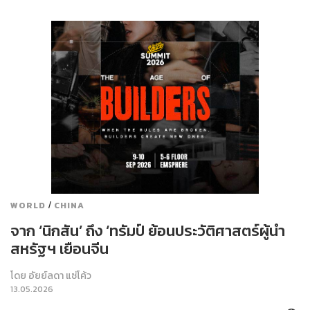
/
WORLD
CHINA
จาก ‘นิกสัน’ ถึง ‘ทรัมป์ ย้อนประวัติศาสตร์ผู้นำ
สหรัฐฯ เยือนจีน
โดย
อัยย์ลดา แซ่โค้ว
13.05.2026