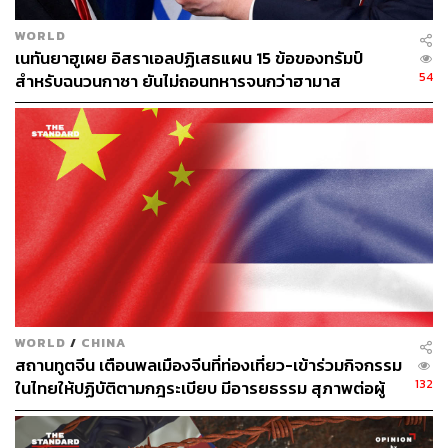
WORLD
เนทันยาฮูเผย อิสราเอลปฏิเสธแผน 15 ข้อของทรัมป์
54
สำหรับฉนวนกาซา ยันไม่ถอนทหารจนกว่าฮามาส
ปลดอาวุธแท้จริง
WORLD
/
CHINA
สถานทูตจีน เตือนพลเมืองจีนที่ท่องเที่ยว-เข้าร่วมกิจกรรม
132
ในไทยให้ปฏิบัติตามกฎระเบียบ มีอารยธรรม สุภาพต่อผู้
อื่น