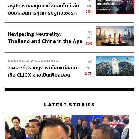
สรุปภารกิจอนุทิน เยือนอินโดนีเซีย
564
ขับเคลื่อนการทูตเศรษฐกิจเชิงรุก
ประกาศหุ้นส่วนยุทธศาสตร์ไทย –
อินโดนีเซีย
Navigating Neutrality:
Thailand and China in the Age
208
of a New Global Order
BUSINESS
/
ECONOMIC
วิเคราะห์ปรากฏการณ์คนแห่ขอสิน
2.7K
เชื่อ CLICX อาจเป็นเพียงยอด
ภูเขาน้ำแข็ง ของปัญหาหนี้ครัว
เรือนไทยที่ถูกซุกไว้
LATEST STORIES