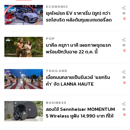
ECONOMIC
ยุคใหม่รถ EV ราคาเริ่ม (ถูก) กว่า
0
รถไฮบริด หลังต้นทุนแบตเตอรี่ลด
ลง - จีนแห่บุกตลาดเกิดใหม่
POP
นาคี๓ ครุฑา นาคี เผยภาพชุดแรก
0
พร้อมปักวันฉาย 22 ต.ค. นี้
THAILAND
เมื่อถนนกลายเป็นรันเวย์ ‘แยกริน
0
คำ’ จัด LANNA HAUTE
COUTURE กลางสายฝน
BUSINESS
ลองใช้ Sennheiser MOMENTUM
0
5 Wireless หูฟัง 14,990 บาท ที่ให้
ผู้ใช้ถอดเปลี่ยนแบตเองได้ ก่อนกฎ
EU บังคับปีหน้า