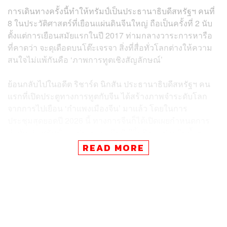
การเดินทางครั้งนี้ทำให้ทรัมป์เป็นประธานาธิบดีสหรัฐฯ คนที่
8 ในประวัติศาสตร์ที่เยือนแผ่นดินจีนใหญ่ ถือเป็นครั้งที่ 2 นับ
ตั้งแต่การเยือนสมัยแรกในปี 2017 ท่ามกลางวาระการหารือ
ที่คาดว่า จะดุเดือดบนโต๊ะเจรจา สิ่งที่สื่อทั่วโลกต่างให้ความ
สนใจไม่แพ้กันคือ ‘ภาพการทูตเชิงสัญลักษณ์’
ย้อนกลับไปในอดีต ริชาร์ด นิกสัน ประธานาธิบดีสหรัฐฯ คน
แรกที่เปิดประตูทางการทูตกับจีน ได้สร้างภาพจำระดับโลก
จากการไปเยือน ‘กำแพงเมืองจีน’ มาแล้ว โดยในการ
ประชุมสุดยอดปี 2026 นี้ ทางการจีนก็ได้เปิดเผยกำหนดการ
สำคัญว่า ทรัมป์และประธานาธิบดี สีจิ้นผิง จะร่วมจิบน้ำชา
และเดินชมความงดงามของ ‘หอสักการะฟ้าเทียนถาน’ ถือ
READ MORE
เป็นการต้อนรับที่แฝงนัยสำคัญทางการทูตอย่างลึกซึ้ง
THE STANDARD พาทุกคนย้อนหน้าประวัติศาสตร์ สำรวจ
รอยเท้าของผู้นำสหรัฐฯ ก่อนหน้านี้ว่า มีใครเคยเดินทางมา
เยือนจีนบ้าง และพวกเขาได้ทิ้งภาพจำอะไรไว้บนหน้า
ประวัติศาสตร์ความสัมพันธ์ของสองมหาอำนาจ