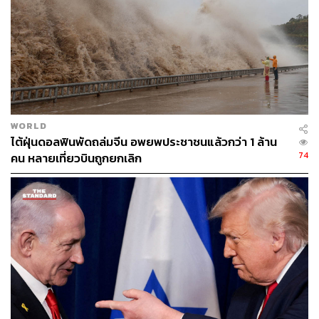
WORLD
ไต้ฝุ่นดอลฟินพัดถล่มจีน อพยพประชาชนแล้วกว่า 1 ล้าน
74
คน หลายเที่ยวบินถูกยกเลิก