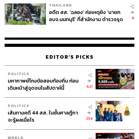
THAILAND
อดีต สส. ‘ฉลอง’ ก่อเหตุยิง ‘นายก
0
อบจ.นนทบุรี’ ที่สำนักงาน ตำรวจรุด
ลงพื้นที่
EDITOR'S PICKS
POLITICS
มหากาพย์โกงข้อสอบท้องถิ่น ก่อน
621
เดินหน้าสู่จุดจบในสัปดาห์นี้
POLITICS
เส้นทางคดี 44 สส. ในชั้นศาลฎีกา
254
จะรู้ผลเมื่อไร
WORLD