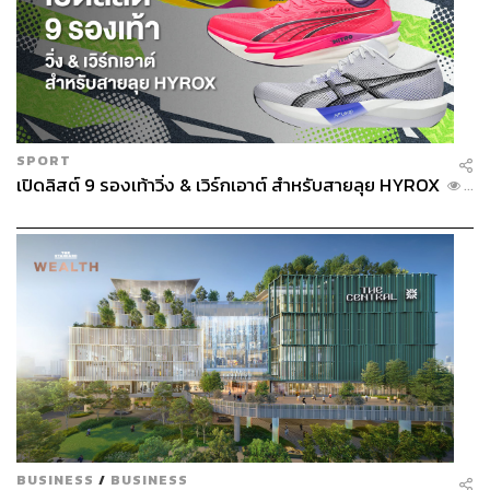
TAGS:
Donald Trump
USA
China
Xi Jinping
Barack Obama
George W. Bush
Richard Nixon
Photo Story
Trump 2.0
SPORT
เปิดลิสต์ 9 รองเท้าวิ่ง & เวิร์กเอาต์ สำหรับสายลุย HYROX
...
420
ABOUT THE AUTHOR
อัยย์ลดา แซ่โค้ว
Content Creator กองบรรณาธิการข่าวต่าง
ประเทศ THE STANDARD
BUSINESS
/
BUSINESS