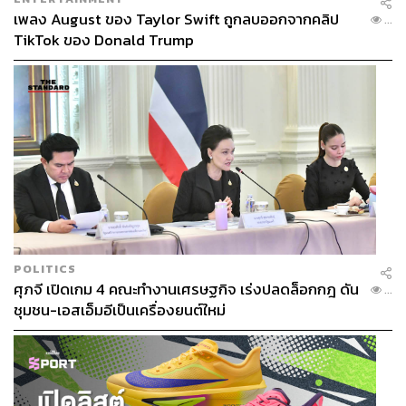
เพลง August ของ Taylor Swift ถูกลบออกจากคลิป
...
TikTok ของ Donald Trump
อ้างอิง:
https://news.cgtn.com/news/786b7a4d34597a63335
POLITICS
66d54/index.html
ศุภจี เปิดเกม 4 คณะทำงานเศรษฐกิจ เร่งปลดล็อกกฎ ดัน
...
https://www.hawaiipublicradio.org/2017-11-08/china-
ชุมชน-เอสเอ็มอีเป็นเครื่องยนต์ใหม่
lavishes-red-carpet-treatment-on-trump-as-he-arrives
-for-talks-with-xi-jinping
https://www.chinadaily.com.cn/a/201711/06/WS5a0d
1c71a31061a7384089b3_10.html