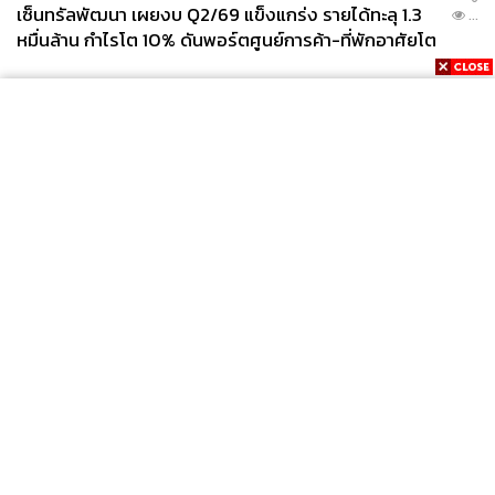
เซ็นทรัลพัฒนา เผยงบ Q2/69 แข็งแกร่ง รายได้ทะลุ 1.3
...
หมื่นล้าน กำไรโต 10% ดันพอร์ตศูนย์การค้า-ที่พักอาศัยโต
ยกแผง
News
Wealth
Pop
Podcast
Video
Now
Opinion
Careers
Events
Privacy
About
Contact
Policy
FOR
ADVERTISING
MEMBERSHIP