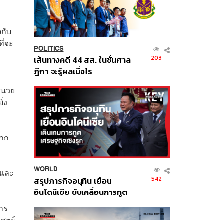
กับ
ี่จะ
POLITICS
203
เส้นทางคดี 44 สส. ในชั้นศาล
ฎีกา จะรู้ผลเมื่อไร
ำนวย
ิ่ง
ยาก
WORLD
ยและ
542
สรุปภารกิจอนุทิน เยือน
อินโดนีเซีย ขับเคลื่อนการทูต
เศรษฐกิจเชิงรุก ประกาศหุ้น
การ
ส่วนยุทธศาสตร์ไทย –
าสตร์