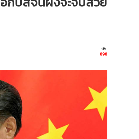
อกับสีจิ้นผิงจะจบสวย
898