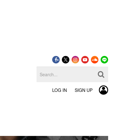
LOG IN
SIGN UP