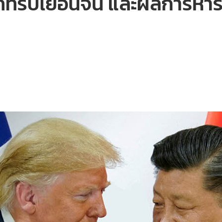
กทริปเยือนจีน และผลการหารื