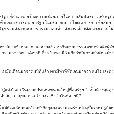
นำสหรัฐฯ ที่สามารถสร้างความเสมอภาคในความสัมพันธ์ทางเศรษฐกิจ
ค้าและบริการจากสหรัฐฯ ในปริมาณมาก โดยเฉพาะการซื้อสินค้าท
ฐฯ รวมถึงภาคเกษตรกรรม ก่อนที่จะถึงการเลือกตั้งกลางเทอมใน
าจารย์ประจำคณะเศรษฐศาสตร์ มหาวิทยาลัยธรรมศาสตร์ อดีตผู้อ
รรมการวิจัยแห่งชาติ ชี้ว่าในตอนนี้ จีนถือว่ามีความสำคัญอย่างย
ี่ 2 เมื่อเดือนมกราคมปีที่แล้ว เขามีท่าทีชัดเจนมากว่า สนใจและอ
ฐานะ “คู่แข่ง” และในฐานะประเทศขนาดใหญ่ที่สหรัฐฯ จำเป็นต้องพูดคุ
แปรสำคัญ’ ต่อยุทธศาสตร์ของวอชิงตันในหลายมิติ
นี้ แต่ต้องเลื่อนออกไปหลังวิกฤตสงครามอิหร่านปะทุขึ้นจากปฏิบัติ
ึงเครียดในช่องแคบฮอร์มุซ และสร้างแรงสั่นสะเทือนต่อภูมิรัฐศ