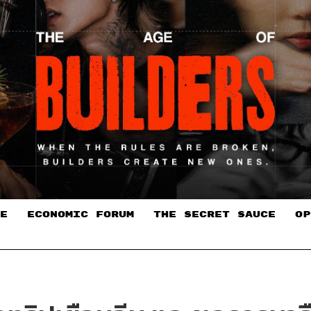
E
ECONOMIC FORUM
THE SECRET SAUCE​
OP