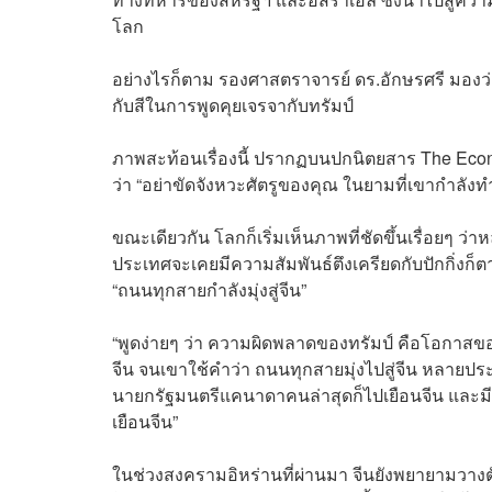
โลก
อย่างไรก็ตาม รองศาสตราจารย์ ดร.อักษรศรี มองว่า
กับสีในการพูดคุยเจรจากับทรัมป์
ภาพสะท้อนเรื่องนี้ ปรากฏบนปกนิตยสาร The Econom
ว่า “อย่าขัดจังหวะศัตรูของคุณ ในยามที่เขากำลัง
ขณะเดียวกัน โลกก็เริ่มเห็นภาพที่ชัดขึ้นเรื่อยๆ
ประเทศจะเคยมีความสัมพันธ์ตึงเครียดกับปักกิ่งก็
“ถนนทุกสายกำลังมุ่งสู่จีน”
“พูดง่ายๆ ว่า ความผิดพลาดของทรัมป์ คือโอกาสของ
จีน จนเขาใช้คำว่า ถนนทุกสายมุ่งไปสู่จีน หลายประเ
นายกรัฐมนตรีแคนาดาคนล่าสุดก็ไปเยือนจีน และมีคว
เยือนจีน”
ในช่วงสงครามอิหร่านที่ผ่านมา จีนยังพยายามวางต