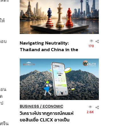
อินโดนีเซีย
ให้
ะกอบ
Navigating Neutrality:
170
Thailand and China in the
Age of a New Global
Order
า
ือน
ุด
ไป
BUSINESS
/
ECONOMIC
2.6K
วิเคราะห์ปรากฏการณ์คนแห่
ขอสินเชื่อ CLICX อาจเป็น
ศจีน
เพียงยอดภูเขาน้ำแข็ง ของ