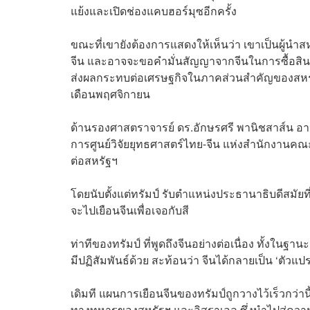
แย้งและเปิดช่องแคบฮอร์มุซอีกครั้ง
ขณะที่เขายังต้องการแสดงให้เห็นว่า เขาเป็นผู้
จีน และอาจจะขอคำมั่นสัญญาจากจีนในการซื้อสิน
ส่งผลกระทบต่อเศรษฐกิจในภาคส่วนสำคัญของสหรั
เดือนพฤศจิกายน
ด้านรองศาสตราจารย์ ดร.อักษรศรี พานิชสาส์น อ
การศูนย์วิจัยยุทธศาสตร์ไทย-จีน แห่งสำนักงานคณะก
ต่อสหรัฐฯ
โดยนับตั้งแต่ทรัมป์ รับตำแหน่งประธานาธิบดีสมัยท
จะไปเยือนจีนเพื่อเจอกับสี
ท่าทีของทรัมป์ ที่พูดถึงจีนอย่างต่อเนื่อง ทั้งใน
มีปฏิสัมพันธ์ด้วย สะท้อนว่า จีนได้กลายเป็น ‘ตัว
เดิมที แผนการเยือนจีนของทรัมป์ถูกวางไว้เร็วกว่า
ทางทหารของสหรัฐฯ และอิสราเอล ซึ่งนำไปสู่ความต