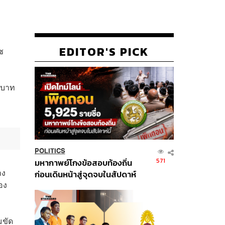
EDITOR'S PICK
ซ
ทบาท
POLITICS
571
มหากาพย์โกงข้อสอบท้องถิ่น
าง
ก่อนเดินหน้าสู่จุดจบในสัปดาห์
อง
นี้
มขัด