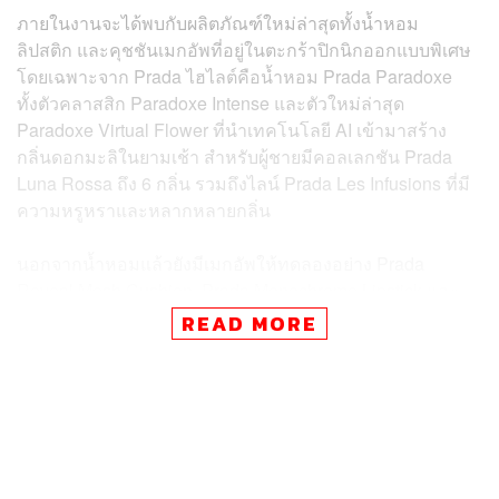
ภายในงานจะได้พบกับผลิตภัณฑ์ใหม่ล่าสุดทั้งน้ำหอม
ลิปสติก และคุชชันเมกอัพที่อยู่ในตะกร้าปิกนิกออกแบบพิเศษ
โดยเฉพาะจาก Prada ไฮไลต์คือน้ำหอม Prada Paradoxe
ทั้งตัวคลาสสิก Paradoxe Intense และตัวใหม่ล่าสุด
Paradoxe Virtual Flower ที่นำเทคโนโลยี AI เข้ามาสร้าง
กลิ่นดอกมะลิในยามเช้า สำหรับผู้ชายมีคอลเลกชัน Prada
Luna Rossa ถึง 6 กลิ่น รวมถึงไลน์ Prada Les Infusions ที่มี
ความหรูหราและหลากหลายกลิ่น
นอกจากน้ำหอมแล้วยังมีเมกอัพให้ทดลองอย่าง Prada
Reveal Mesh Cushion, Prada Monochrome Lipstick และ
Prada Lip Balm โดยมีแขกพิเศษขุนพล ปองพล และไทย
READ MORE
ชญานนท์ จาก BUS มาร่วมงานด้วย
FYI
FYI:
พิเศษสำหรับวันที่ 7-8 มิถุนายนนี้ เพียงถ่ายรูป
ภายในงานและแชร์ลงโซเชียลมีเดีย จะได้รับไอศกรีม
สูตรพิเศษของ Prada Beauty ฟรี ให้เลือก 3 รสชาติคือ