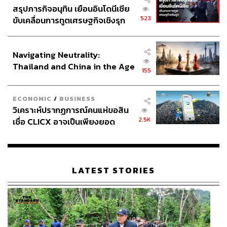
สรุปภารกิจอนุทิน เยือนอินโดนีเซีย
523
ขับเคลื่อนการทูตเศรษฐกิจเชิงรุก
ประกาศหุ้นส่วนยุทธศาสตร์ไทย –
อินโดนีเซีย
Navigating Neutrality:
Thailand and China in the Age
155
of a New Global Order
ECONOMIC
/
BUSINESS
วิเคราะห์ปรากฏการณ์คนแห่ขอสิน
2.5K
เชื่อ CLICX อาจเป็นเพียงยอด
ภูเขาน้ำแข็ง ของปัญหาหนี้ครัว
เรือนไทยที่ถูกซุกไว้
LATEST STORIES