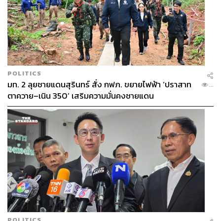
POLITICS
มท. 2 ลุยชายแดนสุรินทร์ สั่ง กฟภ. ขยายไฟฟ้า ‘ปราสาท
...
ตาควาย–เนิน 350’ เสริมความมั่นคงชายแดน
POLITICS