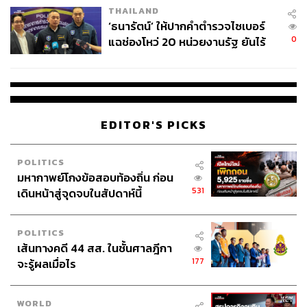
THAILAND
‘ธนารัตน์’ ให้ปากคำตำรวจไซเบอร์
0
แฉช่องโหว่ 20 หน่วยงานรัฐ ยันไร้
นัยทางการเมือง
EDITOR'S PICKS
POLITICS
มหากาพย์โกงข้อสอบท้องถิ่น ก่อน
531
เดินหน้าสู่จุดจบในสัปดาห์นี้
POLITICS
เส้นทางคดี 44 สส. ในชั้นศาลฎีกา
177
จะรู้ผลเมื่อไร
WORLD