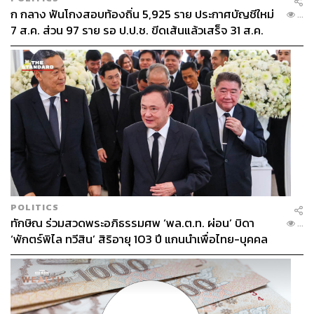
ก กลาง ฟันโกงสอบท้องถิ่น 5,925 ราย ประกาศบัญชีใหม่
...
7 ส.ค. ส่วน 97 ราย รอ ป.ป.ช. ขีดเส้นแล้วเสร็จ 31 ส.ค.
POLITICS
ทักษิณ ร่วมสวดพระอภิธรรมศพ ‘พล.ต.ท. ผ่อน’ บิดา
...
‘พักตร์พิไล ทวีสิน’ สิริอายุ 103 ปี แกนนำเพื่อไทย-บุคคล
หลากวงการร่วมอาลัย