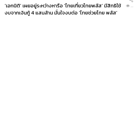
‘เอกนิติ’ เผยอยู่ระหว่างหารือ ‘ไทยเที่ยวไทยพลัส’ มีสิทธิใช้
...
งบจากเงินกู้ 4 แสนล้าน มั่นใจงบต่อ ‘ไทยช่วยไทย พลัส’
เฟส 2 มีเพียงพอ
News
Wealth
Pop
Podcast
Video
Now
Opinion
Careers
Events
Privacy
About
Contact
Policy
FOR
ADVERTISING
MEMBERSHIP