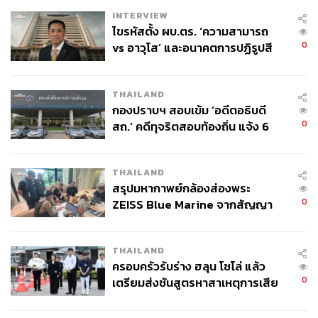
INTERVIEW
ไขรหัสตั้ง ผบ.ตร. ‘ความสามารถ
0
vs อาวุโส’ และอนาคตการปฏิรูปสี
กากี กับ พล.ต.อ. เอก อังสนานนท์
THAILAND
กองปราบฯ สอบเข้ม ‘อดีตอธิบดี
0
สถ.’ คดีทุจริตสอบท้องถิ่น แจ้ง 6
ข้อหาหนัก จ่อชง ป.ป.ช. 12 ส.ค. นี้
THAILAND
สรุปมหากาพย์กล้องส่องพระ
0
ZEISS Blue Marine จากสัญญา
ผลิต 8.3 ล้าน สู่ข้อพิพาท ‘มา
เวลล์ฯ’ ฟ้อง ‘โทน บางแค’ ผิดนัด
THAILAND
จ่ายหนี้-แอบระบุแบรนด์
ครอบครัวรับร่าง ฮลุน โซโล่ แล้ว
0
เตรียมส่งชันสูตรหาสาเหตุการเสีย
ชีวิต