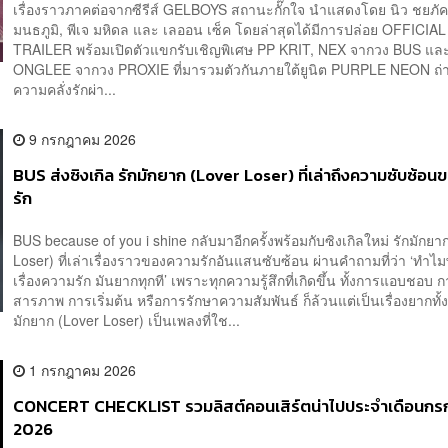
เรื่องราวภาคต่อจากซีรีส์ GELBOYS สถานะกั๊กใจ นำแสดงโดย นิว ชยภัค,
มนธภูมิ, พีเจ มหิดล และ เลออน เซ็ค โดยล่าสุดได้มีการปล่อย OFFICIAL
TRAILER พร้อมเปิดตัวแขกรับเชิญพิเศษ PP KRIT, NEX จากวง BUS แล
ONGLEE จากวง PROXIE ที่มารวมตัวกันภายใต้ยูนิต PURPLE NEON ถ
ความคลั่งรักผ่า...
9 กรกฎาคม 2026
BUS ส่งซิงเกิล รักมักยาก (Lover Loser) ที่เล่าถึงความซับซ้อ
รัก
BUS because of you i shine กลับมาอีกครั้งพร้อมกับซิงเกิลใหม่ รักมักยา
Loser) ที่เล่าเรื่องราวของความรักอันแสนซับซ้อน ผ่านคำถามที่ว่า ‘ทำไ
เรื่องความรัก มันยากทุกที’ เพราะทุกความรู้สึกที่เกิดขึ้น ทั้งการแอบชอบ 
สารภาพ การเริ่มต้น หรือการรักษาความสัมพันธ์ ก็ล้วนแต่เป็นเรื่องยากทั
มักยาก (Lover Loser) เป็นเพลงที่ใช...
1 กรกฎาคม 2026
CONCERT CHECKLIST รวมลิสต์คอนเสิร์ตน่าไปประจำเดือนก
2026