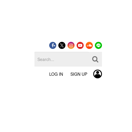
LOG IN
SIGN UP