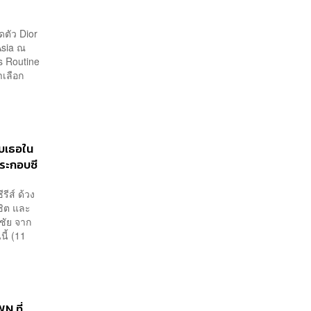
ดตัว Dior
Asia ณ
s Routine
าเลือก
ับเธอใน
ระกอบซี
ีส์ ด้วง
ิชิต และ
ชชัย จาก
นี้ (11
N ที่