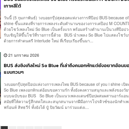
เกาหลีใต้
วันนี้ (5 กุมภาพันธ์) วงบอยกรุ๊ปสุดฮอตแห่งวงการทีป๊อป BUS because of
shine ขึ้นแสดงที่รายการเพลงระดับตำนานของวงการเคป๊อป M COU
ด้วยโชว์เพลงใหม่ So Blue เป็นครั้งแรก พร้อมสร้างตำนานเป็นวงทีป๊อปวง
รับเชิญให้ขึ้นโชว์ที่รายการนี้ด้วย BUS นำเพลง So Blue ไปแสดงโชว์บ
ด้วยการทำดนตรี Interlude ใหม่ ที่เรียบเรียงขึ้นมา...
21 มกราคม 2026
BUS ส่งซิงเกิลใหม่ So Blue ที่เล่าถึงคนอกหักแต่ยังอยากอ้อนข
แบบกวนๆ
วงบอยกรุ๊ปสุดป๊อปแห่งวงการเพลงไทย BUS because of you i shine เปิดต
So Blue เพลงอกหักแต่อ้อนขอความรัก ทั้งยังคงความสนุกและพลังของวัย
แบบฉบับของ BUS So Blue เป็นแนวเพลงแดนซ์ป๊อปผสมผสานอาร์แอนด์
สมัยที่ให้ความรู้สึกสดใสและสนุกสนานจากฝีมือการโปรดิวซ์ของนักทำเ
ฟร้อนท์ สิทธวีร์ ทั้งยังได้ ปู๋ ปิยวัฒน์ มาร่วมแต่งเ...