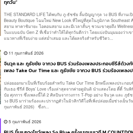
ทุกวัน”
THE STANDARD LIFE ได้พบกับ ภู-ธัชชัย ลิ้มปัญญากุล วง BUS ที่งานเปิ
Beauty Boutique โฉมใหม่ New Look ที่ใหญ่ที่สุดในภูมิภาค Southeast 
สยาม ทาคาชิมายะ ไอคอนสยาม และมีเวลาสั้นๆ ชวนเขาคุยถึง Wellnes
ในแบบฉบับ Gen Z ที่เชื่อว่าทำให้ได้ทุกวันดีกว่า โดยแบ่งปันมุมมองว่าเข
แนวทางที่เรียบง่าย แต่สม่ำเสมอ และได้ผลจริงสำหรับชีวิตว...
11 กุมภาพันธ์ 2026
จินวุค และ ภูธัชชัย จากวง BUS ร่วมร้องเพลงประกอบซีรีส์ด้วงก
เพลง Take Our Time และ ภูธัชชัย จากวง BUS ร่วมร้องเพลงป
รีส์ด้วงกับเธอในเพลง Take Our Time
ปล่อยออกมาเป็นที่เรียบร้อยสำหรับ Take Our Time อีกหนึ่งเพลงประกอบซีร
กับเธอ ซีรีส์ Boys’ Love เรื่องล่าสุดจากค่ายดูมันดิ นำแสดงโดย ตี๋ตี๋ วันพ
ป๋อ ศุภการ ซึ่งเพลงนี้ได้ 2 ศิลปินจากวงการ T-Pop อย่าง จินวุค และ ภูธั
วง BUS มาร่วมร้องและปรากฏตัวในมิวสิกวิดีโอที่เพิ่งปล่อยเมื่อช่วงเย็นวัน
กุมภาพันธ์ 2026) ซึ่งก...
5 กุมภาพันธ์ 2026
BUS ขึ้นแสดงโชว์เพลง So Blue ครั้งแรกบนเวที M COUNTDOW