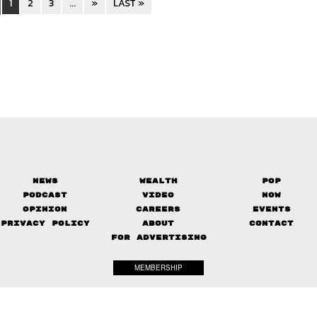
1
2
3
...
»
LAST »
News
Wealth
Pop
Podcast
Video
Now
Opinion
Careers
Events
Privacy Policy
About
Contact
FOR ADVERTISING
MEMBERSHIP