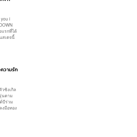
 you i
NTDOWN
แรกที่ได้
นสเตจนี้
อความรัก
ัวซิงเกิล
รุ่นตาม
บีร่วม
พลงมือทอง