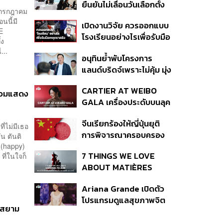
ยืนยันไม่เลื่อนวันเลือกตั้ง
ปีที่ธุรกิจร้านอาหารโต
ือนกรกฎาคม
และปรับบางกระบวนการ
ทรงตัวที่ 3.2%
นนี้มี
เปิดงานวิจัย ควรออกแบบ
ตามคำสั่งทุเลาของศาล
E
โรงเรียนอย่างไรเพื่อรับมือ
้ง
เหตุกราดยิง
...
อนุทินย้ำพับโครงการ
แลนด์บริดจ์เพราะไม่คุ้ม มุ่ง
พัฒนา Missing Link
CARTIER AT WEIBO
รองรับอ่าวไทย-อันดามัน
าร่วมแสดง
GALA เครื่องประดับบนลุค
พรมแดงของแขกคน
จีนเรียกร้องให้ญี่ปุ่นยุติ
สำคัญ
ี่ไม่มีเธอ
การพิจารณาครอบครอง
น ตันติ
อาวุธนิวเคลียร์
อ (happy)
7 THINGS WE LOVE
ที่ในใจก็
ABOUT MATIÈRES
FÉCALES
Ariana Grande เปิดตัว
โปรแกรมดูแลสุขภาพจิต
่สยาม
สำหรับคนในอุตสาหกรรม