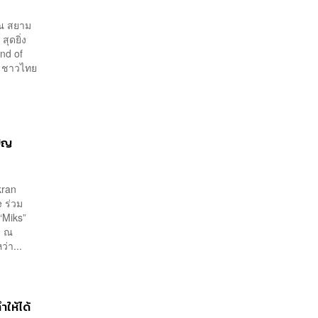
ดนตรี
 ณ สยาม
ุดยิ่ง
nd of
ๆ ชาวไทย
ปญ
kran
 ร่วม
“Miks”
9 ณ
่า...
ำให้ได้