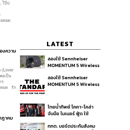
 ไป๊ป
ะ
่ายทอด
LATEST
นของความ
ลองใช้ Sennheiser
MOMENTUM 5 Wireless
ก (Lover
หูฟัง 14,990 บาท ที่ให้ผู้ใช้
มพอเป็น
ลองใช้ Sennheiser
ถอดเปลี่ยนแบตเองได้
การ
MOMENTUM 5 Wireless
ก่อนกฎ EU บังคับปีหน้า
้งหมด รัก
หูฟัง 14,990 บาท ที่ให้ผู้ใช้
ถอดเปลี่ยนแบตเองได้
ก่อนกฎ EU บังคับปีหน้า
ไทยน้ำทิพย์ โคคา-โคล่า
จับมือ ไมเนอร์ ฟู้ด ใช้
รกฎาคม
คอนเสิร์ตแทนส่วนลด เดิม
กกต. บอร์ดประกันสังคม
พัน Music Marketing ใน