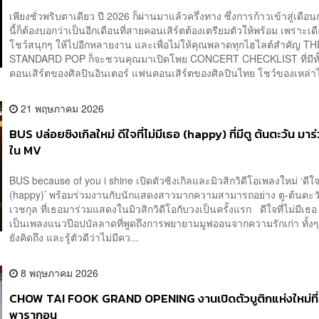
เพียงชั่วพริบตาเดียว ปี 2026 ก็ผ่านมาแล้วครึ่งทาง ซึ่งการก้าวเข้าสู่เด
นี้ก็ต้องบอกว่าเป็นอีกเดือนที่สายคอนเสิร์ตต้องเตรียมตัวให้พร้อม เพราะเดือ
โชว์สนุกๆ ให้ไปอีกหลายงาน และเพื่อไม่ให้คุณพลาดทุกไฮไลต์สำคัญ TH
STANDARD POP ก็จะชวนคุณมาเปิดโพย CONCERT CHECKLIST ที่มีทั
คอนเสิร์ตของศิลปินอินเตอร์ แฟนคอนเสิร์ตของศิลปินไทย โชว์ของเหล่าไ
21 พฤษภาคม 2026
BUS ปล่อยซิงเกิลใหม่ ดีใจที่ไม่มีเธอ (happy) ที่มีตู ต้นตะวัน ม
ใน MV
BUS because of you i shine เปิดตัวซิงเกิลและมิวสิกวิดีโอเพลงใหม่ ‘ดีใจท
(happy)’ พร้อมร่วมงานกับนักแสดงสาวมากความสามารถอย่าง ตู-ต้นตะวั
เวชกุล ที่เธอมาร่วมแสดงในมิวสิกวิดีโอกับวงเป็นครั้งแรก ดีใจที่ไม่มีเธ
เป็นเพลงแนวป๊อปบัลลาดที่พูดถึงการพยายามมูฟออนจากความรักเก่า ทั้งๆ 
ยังคิดถึง และรู้ตัวดีว่าไม่มีคว...
8 พฤษภาคม 2026
CHOW TAI FOOK GRAND OPENING งานเปิดตัวบูติกแห่งใหม่ที
พารากอน