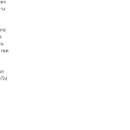
ัคร
ลาง
เภอ
ง
นน
 เขต
วก
้าไป