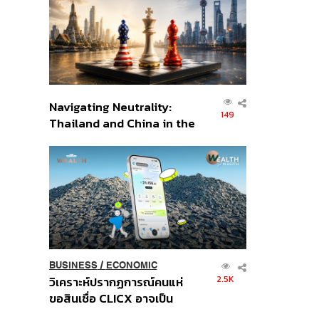
อินโดนีเซีย
Navigating Neutrality:
149
Thailand and China in the
Age of a New Global
Order
BUSINESS
/
ECONOMIC
2.5K
วิเคราะห์ปรากฏการณ์คนแห่
ขอสินเชื่อ CLICX อาจเป็น
เพียงยอดภูเขาน้ำแข็ง ของ