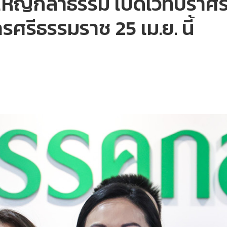
ญ่กล้าธรรม เปิดเวทีปราศรัย
รศรีธรรมราช 25 เม.ย. นี้