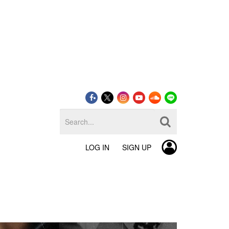
LOG IN
SIGN UP