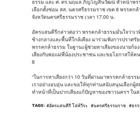
ธรรม และ ศ. ดร.นฤมล ภิญโญสินวัฒน์ หัวหน้าพรรคกล
เลือกตั้งซ่อม สส. นครศรีธรรมราช เขต 8 พรรคก
จังหวัดนครศรีธรรมราช เวลา 17.00 น.
อัครแสนคีรีกล่าวต่อว่า พรรคกล้าธรรมมั่นใจว
ช้างกลางและพื้นที่ใกล้เคียง มาร่วมฟังการปราศร
พรรคกล้าธรรม ในฐานะผู้ช่วยหาเสียงของนายก้องเก
เสียงกับพ่อแม่พี่น้องประชาชน และขอโอกาสให้คนที
8
“ในการหาเสียงกว่า 10 วันที่ผ่านมาพรรคกล้าธร
เราอย่างอบอุ่น และขอให้ทุกท่านสนับสนุนเลือกผู้
ทำหน้าที่เป็นปากเสียงแก้ปัญหาของชาวนครฯ ในสภ
TAGS:
อัครแสนคีรี โล่ห์วีระ
นครศรีธรรมราช
ธรร