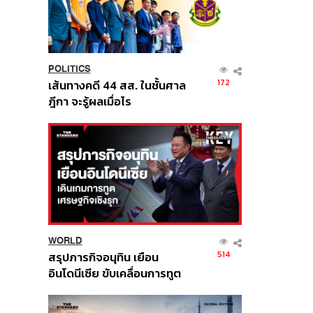
POLITICS
172
เส้นทางคดี 44 สส. ในชั้นศาล
ฎีกา จะรู้ผลเมื่อไร
WORLD
514
สรุปภารกิจอนุทิน เยือน
อินโดนีเซีย ขับเคลื่อนการทูต
เศรษฐกิจเชิงรุก ประกาศหุ้น
ส่วนยุทธศาสตร์ไทย –