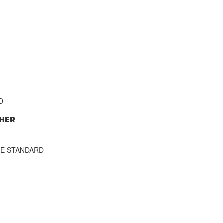
D
HER
THE STANDARD