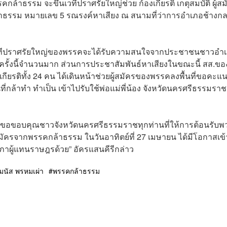
้าธรรม จะขึ้นเวทีปราศรัยใหญ่ช่วย ก้องเกียรติ เกตุสมบัติ ผู้สม
ล้าธรรม หมายเลข 5 รณรงค์หาเสียง ณ สนามที่ว่าการอำเภอช้างก
่าเวทีปราศรัยใหญ่ของพรรคจะได้รับความสนใจจากประชาชนชาวอำ
ัยครั้งนี้จำนวนมาก ส่วนการประชาสัมพันธ์หาเสียงในขณะนี้ สส.ขอ
ียรติทั้ง 24 คน ได้เดินหน้าช่วยผู้สมัครของพรรคลงพื้นที่ขอคะแ
่กล้าทำ ทำเป็น เข้าไปรับใช้พ่อแม่พี่น้อง จังหวัดนครศรีธรรมราช
รมขอขอบคุณชาวจังหวัดนครศรีธรรมราชทุกท่านที่ให้การต้อนรับพ
สมัครจากพรรคกล้าธรรม ในวันอาทิตย์ที่ 27 เมษายน ได้มีโอกาสเข
าผู้แทนราษฎรด้วย” อัครแสนคีรีกล่าว
มนัส พรหมเผ่า
พรรคกล้าธรรม