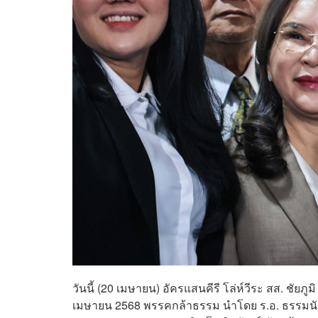
วันนี้ (20 เมษายน) อัครแสนคีรี โล่ห์วีระ สส. ชัย
เมษายน 2568 พรรคกล้าธรรม นำโดย ร.อ. ธรรมนั