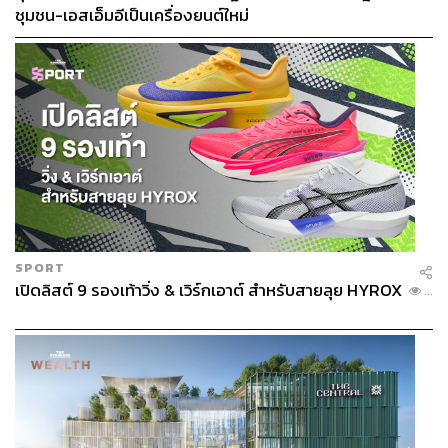
ชุมชน-เอสเอ็มอีเป็นเครื่องยนต์ใหม่
ผลิตภัณฑ์รักษาสิวหลายรูปแบบ ซึ่งมีทั้งเจล โลชั่น แผ่นแปะ
สิว สครับ ฯลฯ ซึ่งบางครั้งในทางการแพทย์ใช้รักษาโรค
ผิวหนังที่มีลักษณะเป็นขุยหรือผื่นหนา เพื่อช่วยลดเลือนริ้วรอย
โดย BHA แต่ละชนิดจะมีความเข้มข้นที่เหมาะสมสำหรับการ
รักษาสิวตั้งแต่ 0.5-2% ดังนั้นการเลือก % ของ BHA ที่ใช้กับ
ผิวของเราจึงสำคัญมาก ควรเลือกใช้ตามสภาพผิวเป็นหลัก
ซึ่งแบรนด์ Paula’s Choice ที่มีชื่อเสียงเกี่ยวกับผลิตภัณฑ์
รักษาสิวมายาวนาน ได้แชร์เคล็ดลับการเลือก % BHA ที่
เหมาะสมกับผิวแต่ละประเภทดังนี้
Pop Tip:
การเลือก % BHA ที่เหมาะสมกับผิวแต่ละประเภทมี
SPORT
ดังนี้
เปิดลิสต์ 9 รองเท้าวิ่ง & เวิร์กเอาต์ สำหรับสายลุย HYROX
...
2% BHA เนื้อลิควิด เหมาะกับผิวผสม / ผิวมัน
2% BHA เนื้อเจล เหมาะกับผิวผสม
2% BHA เนื้อโลชั่น เหมาะกับผิวธรรมดา / ผิวแห้ง
FYI:
คนผิวแห้งมากหรือผิวบอบบางแพ้ง่ายควรเริ่มจาก % ต่ำ