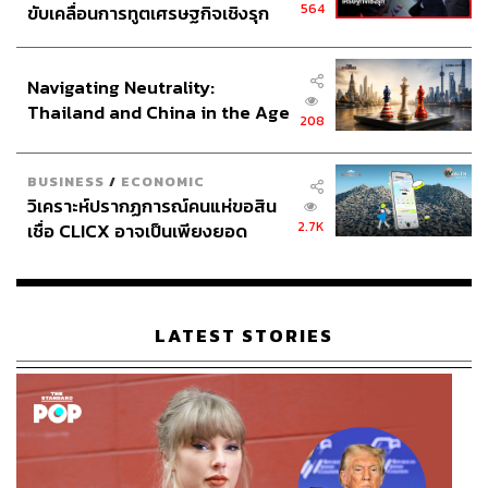
564
ขับเคลื่อนการทูตเศรษฐกิจเชิงรุก
ประกาศหุ้นส่วนยุทธศาสตร์ไทย –
อินโดนีเซีย
Navigating Neutrality:
Thailand and China in the Age
208
of a New Global Order
เข้าสู่ฤดูร้อนทีไร เป็นใครก็ต้องนึกถึงไอศกรีมเย็นๆ ซึ่งจัดอยู่
BUSINESS
/
ECONOMIC
ในประเภทของอาหารที่ให้พลังงาน ซึ่งเราแนะนำว่าถ้าอยาก
วิเคราะห์ปรากฏการณ์คนแห่ขอสิน
คลายร้อนให้ได้ผลดี ควรเลือกไอศกรีมที่มีผลไม้เป็นส่วน
2.7K
เชื่อ CLICX อาจเป็นเพียงยอด
ประกอบ จะสดชื่นและคลายร้อนได้ดีกว่า โดยเฉพาะไอศกรีม
ภูเขาน้ำแข็ง ของปัญหาหนี้ครัว
เชอร์เบต ซึ่งมีข้อมูลว่าช่วยดับความกระหายได้ดีกว่าน้ำใน
เรือนไทยที่ถูกซุกไว้
ฤดูร้อน เพราะมีน้ำแข็งอยู่ถึง 65% และมีแคลอรีน้อยกว่าน้ำ
อัดลมด้วย ทั้งยังได้คุณค่าทางโภชนาการที่เกิดจากผลไม้ที่ใช้
LATEST STORIES
เป็นส่วนผสมในไอศกรีมด้วย
Pop Tip:
สถาบันจิตวิทยากรุงลอนดอน ประเทศอังกฤษ บอก
ว่า การกินไอศกรีมจะช่วยลดความเครียดได้ดี แนะนำให้กิน
ไอศกรีมพร้อมกับฟังเพลงไปด้วย เพราะเสียงดนตรีจะช่วยลด
อุณหภูมิร่างกาย และทำให้จิตใจสบาย