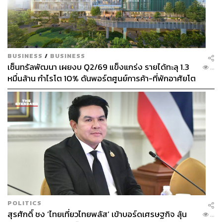
สุดก่อน เช่น 0.5%
อ้างอิง:
Paula’s Choice
ภาพ: Shutterstock
BUSINESS
/
BUSINESS
ภาพประกอบ: ธิดามาศ เขียวเหลือ
เซ็นทรัลพัฒนา เผยงบ Q2/69 แข็งแกร่ง รายได้ทะลุ 1.3
...
หมื่นล้าน กำไรโต 10% ดันพอร์ตศูนย์การค้า-ที่พักอาศัยโต
TAGS:
สุขภาพจิต
การใช้ชีวิต
ความเครียด
ยกแผง
การดูแลตัวเอง
การบริหารจัดการ
การบริการ
39
POLITICS
สุรศักดิ์ ชง ‘ไทยเที่ยวไทยพลัส’ เข้าบอร์ดเศรษฐกิจ ลุ้น
...
ABOUT THE AUTHOR