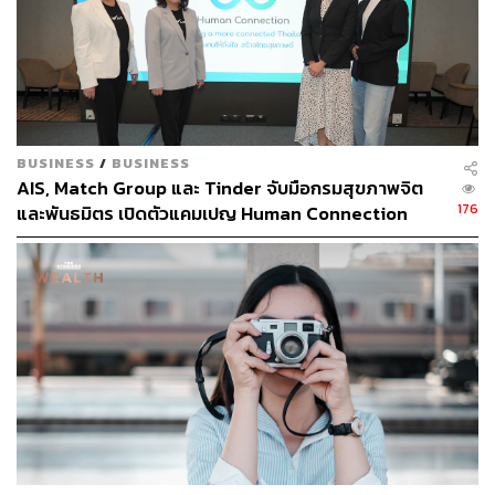
BUSINESS
/
BUSINESS
AIS, Match Group และ Tinder จับมือกรมสุขภาพจิต
176
และพันธมิตร เปิดตัวแคมเปญ Human Connection
รับมือปัญหาภาวะโดดเดี่ยวในไทย
เคต แบลนเชตต์
เป็นนักแสดงชาวออสเตรเลีย ที่นอกจากจะ
สวยสง่าสมวัยแล้ว เธอยังการันตีความสามารถด้านการแสดง
ตลอด 29 ปีที่ผ่านมา ด้วยรางวัลด้านการแสดงมากมาย ไม่ว่า
จะเป็น 3 รางวัลจาก
SAG Award, 3 รางวัลจาก Golden
Globes, 3 รางวัล จาก BAFTA และ 2 รางวัลจาก Oscars ฯลฯ
นอกจากนี้เธอยังเป็นตัวแทนความงามให้กับแบรนด์ Giorgio