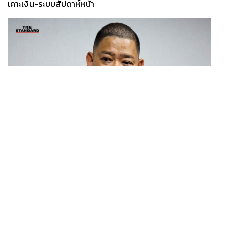
เคาะเงิน-ระบบสัปดาห์หน้า
ภูริตา บุญล้อม
Beauty Editor | THE STANDARD LIFE
THAILAND
โฆษก กห.-ทร. ชี้แจงแผนจัดหาเรือฟริเกตเป้าหมายสูงสุด
...
8 ลำ พิจารณาแยกทีละลำ โปร่งใส ไร้ล็อกสเปก