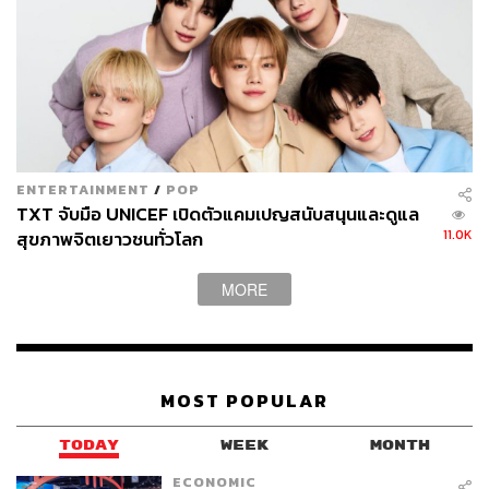
เราทุกคนต่างก็อยากเป็นคนที่ดี แต่หลายคนก็อดสงสัยไม่ได้
ว่าถ้าอยากดีกว่านี้มันจะมีทางเป็นไปได้ไหม คำตอบคือทำไม
ENTERTAINMENT
/
POP
จะเป็นไปไม่ได้ล่ะ หากเรารู้จักปรับปรุงตัวเองอยู่เสมอ การ
TXT จับมือ UNICEF เปิดตัวแคมเปญสนับสนุนและดูแล
เป็นคนที่ดีกว่าเดิม ซึ่งจะเป็น Best Version ในแบบของคุณ ก็
11.0K
สุขภาพจิตเยาวชนทั่วโลก
จะมีทางเป็นจริงได้แน่นอน ขอเพียงลงมือเปลี่ยนแปลง และ
ปรับปรุงตัวเองตั้งแต่วันนี้เป็นต้นไป ด้วยเคล็ดลับเล็กๆ น้อยๆ ที่
MORE
ทำได้ในชีวิตประจำวันดังต่อไปนี้
Pop Tip:
เคล็ดลับเปลี่ยนตัวเองให้เป็นคนที่ดีขึ้นกว่าเดิม
เรียนรู้ที่จะจัดการและละทิ้งความโกรธ
MOST POPULAR
ช่วยเหลือผู้อื่นเสมอเมื่อมีโอกาสทำได้
รักษาสุขภาพของตัวเองให้แข็งแรง
TODAY
WEEK
MONTH
ไม่ลืมใส่ใจคนในครอบครัว
ECONOMIC
มีความรับผิดชอบต่อหน้าที่ของตัวเอง