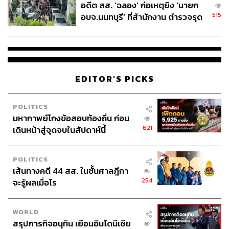
อดีต สส. ‘ฉลอง’ ก่อเหตุยิง ‘นายก
แฟชั่นชั้นสูง แวดวงความงาม และเธอยังเป็นนัก
515
อบจ.นนทบุรี’ ที่สำนักงาน ตำรวจรุด
สังคมสงเคราะห์อีกด้วย เมื่อครั้งเธอให้สัมภาษณ์เรื่องความ
ลงพื้นที่
สวยความงามกับ Byrdie เธอมีเคล็ดลับดูแลผิวให้สุขภาพดีได้
ด้วยวิธีการต่อไปนี้
Pop Tip:
โอลิเวีย ปาเลอร์โม บอกว่า ถ้าคุณรักผิว คุณจะต้อง
EDITOR'S PICKS
หลีกเลี่ยงแสงแดด ดื่มน้ำเยอะๆ และมองหาสกินแคร์ที่ทำงาน
ได้ดีบนผิวของคุณ เลือกกินผลไม้ที่มีสารต้านอนุมูลอิสระ
เยอะๆ
POLITICS
มหากาพย์โกงข้อสอบท้องถิ่น ก่อน
ภาพ: @Oliviapalermo / Instagram
621
เดินหน้าสู่จุดจบในสัปดาห์นี้
POLITICS
เส้นทางคดี 44 สส. ในชั้นศาลฎีกา
254
จะรู้ผลเมื่อไร
WORLD
สรุปภารกิจอนุทิน เยือนอินโดนีเซีย