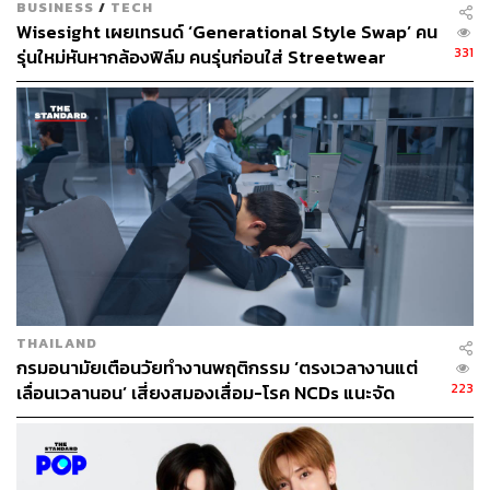
BUSINESS
/
TECH
Armani ด้วย เมื่อถูกถามถึงวิธีการดูแลตัวเองให้มีความสุข
Wisesight เผยเทรนด์ ‘Generational Style Swap’ คน
จากภายในสู่ภายนอก
เธอก็เปิดเผยทิปที่ทุกคนทำตามได้ดังนี้
331
รุ่นใหม่หันหากล้องฟิล์ม คนรุ่นก่อนใส่ Streetwear
สะท้อนอายุไม่ใช่ตัวกำหนดรสนิยม
Pop Tip:
เคต แบลนเชตต์
บอกว่า ถ้าอยากสุขภาพดีคุณต้อง
ไม่เครียด และวิธีอันดับหนึ่งที่เธออยากแนะนำคือ
การพาตัว
เองไปนวด ทุกครั้งที่ได้นวด นอกจากจะผ่อนคลาย
ความเครียดได้ดี ยังส่งผลดีต่อผิวพรรณด้วย
ภาพ: Getty Images
THAILAND
กรมอนามัยเตือนวัยทำงานพฤติกรรม ‘ตรงเวลางานแต่
223
เลื่อนเวลานอน’ เสี่ยงสมองเสื่อม-โรค NCDs แนะจัด
ตารางพักผ่อนให้เหมือนนัดสำคัญ