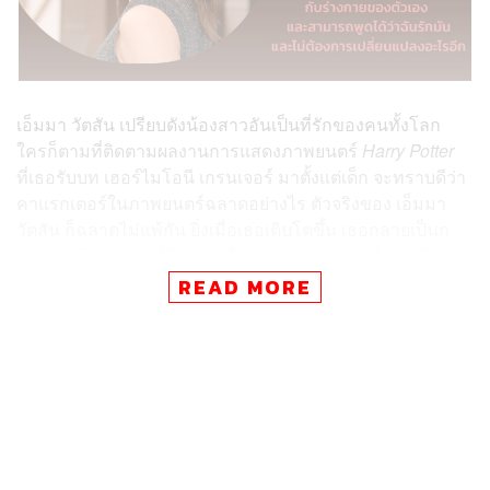
เอ็มมา วัตสัน เปรียบดังน้องสาวอันเป็นที่รักของคนทั้งโลก
ใครก็ตามที่ติดตามผลงานการแสดงภาพยนตร์
Harry Potter
ที่เธอรับบท เฮอร์ไมโอนี เกรนเจอร์ มาตั้งแต่เด็ก จะทราบดีว่า
คาแรกเตอร์ในภาพยนตร์ฉลาดอย่างไร ตัวจริงของ เอ็มมา
วัตสัน ก็ฉลาดไม่แพ้กัน ยิ่งเมื่อเธอเติบโตขึ้น เธอกลายเป็นก
ระบอกเสียงสำคัญที่ยืนหยัดเพื่อสนับสนุนสิทธิสตรีและเรียก
ร้องสิทธิความเท่าเทียมระหว่างหญิงชาย สิ่งที่เธอทำสามารถ
READ MORE
เรียกได้ว่ามันคือความงดงามจากข้างในหัวใจที่สามารถมอง
เห็นได้จากภายนอก และเมื่อผู้หญิงคนนี้เปิดมุมมองต่อเรื่อง
ความงาม คำตอบของเธอสามารถเป็นพลังเล็กๆ ที่ช่วยฉุดดึง
ผู้คนที่ยึดติดอยู่กับ ความงามแบบเดิมๆ ให้ก้าวต่อไปข้างหน้า
ได้อย่างมีความสุขและเป็นตัวของตัวเอง