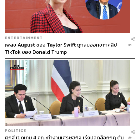
ภาพ:
Shutterstock
อ้างอิง:
www.sites.google.com
ENTERTAINMENT
เพลง August ของ Taylor Swift ถูกลบออกจากคลิป
...
TikTok ของ Donald Trump
POLITICS
ศุภจี เปิดเกม 4 คณะทำงานเศรษฐกิจ เร่งปลดล็อกกฎ ดัน
BHA หรือ
Salicylic acid เป็นส่วนผสมที่พบเจอได้บ่อยใน
...