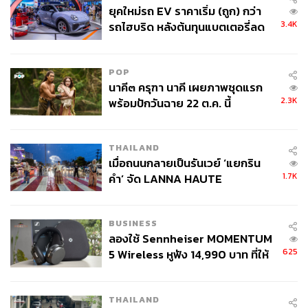
ยุคใหม่รถ EV ราคาเริ่ม (ถูก) กว่า
3.4K
รถไฮบริด หลังต้นทุนแบตเตอรี่ลด
ภาพ: Shutterstock
ลง - จีนแห่บุกตลาดเกิดใหม่
POP
นาคี๓ ครุฑา นาคี เผยภาพชุดแรก
2.3K
พร้อมปักวันฉาย 22 ต.ค. นี้
THAILAND
เมื่อถนนกลายเป็นรันเวย์ ‘แยกริน
1.7K
คำ’ จัด LANNA HAUTE
COUTURE กลางสายฝน
BUSINESS
ลองใช้ Sennheiser MOMENTUM
625
5 Wireless หูฟัง 14,990 บาท ที่ให้
ผู้ใช้ถอดเปลี่ยนแบตเองได้ ก่อนกฎ
EU บังคับปีหน้า
โอลิเวีย ปาเลอร์โม เป็นหนึ่งในผู้หญิงที่โดดเด่นทั้งในวงการ
THAILAND