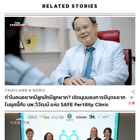
RELATED STORIES
รู้หรือไม่ว่าการเริ่มต้นวันด้วยรอยยิ้มนั้นเป็นจุดเริ่มต้นที่จะนำ
สิ่งดีๆ มาสู่ชีวิตมากมาย แม้แต่รายงานของเว็บไซต์
Huffington Post
ก็ออกมายืนยันผลการวิจัยของนักวิจัยทาง
เศรษฐศาสตร์แล้วพบว่า รอยยิ้มช่วยสร้างความสุขได้ และ
เกี่ยวข้องโดยตรงอย่างมีนัยสำคัญกับตัวบุคคล มีการเปรียบ
เทียบชัดเจนว่า คนที่ยิ้มง่าย อารมณ์ดี มีแนวโน้มจะทำงาน
เก่งและเป็นคนที่มีศักยภาพในการทำงานที่เหนือกว่าคนที่ไม่
ยิ้มเลย ดังนั้นตั้งแต่วันนี้มายิ้มกันให้มากขึ้นดีกว่า
Pop Tip:
มหาวิทยาลัยเพนน์สเตทเปิดเผยผลการศึกษาด้าน
THAILAND
/
NEWS
จิตวิทยาพบว่า พนักงานบริษัทด้านงานบริการที่ยิ้มบ่อยๆ จะมี
ทำไมคนอยากมีลูกมักมีลูกยาก? เปิดมุมมองการมีบุตรยาก
อัตราขายงานได้มากกว่าคนที่ยิ้มน้อยหลายเท่า
2.1K
ในยุคนี้กับ นพ.วิวัฒน์ แห่ง SAFE Fertility Clinic
[ADVERTORIAL]
ภาพ: Shutterstock
อ้างอิง: Huffington Post