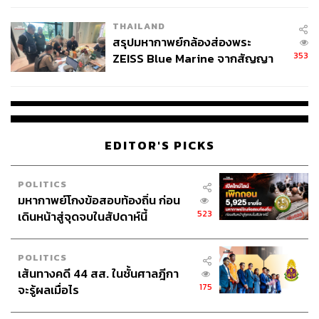
THAILAND
สรุปมหากาพย์กล้องส่องพระ
353
ZEISS Blue Marine จากสัญญา
ผลิต 8.3 ล้าน สู่ข้อพิพาท ‘มา
เวลล์ฯ’ ฟ้อง ‘โทน บางแค’ ผิดนัด
จ่ายหนี้-แอบระบุแบรนด์
EDITOR'S PICKS
POLITICS
มหากาพย์โกงข้อสอบท้องถิ่น ก่อน
523
เดินหน้าสู่จุดจบในสัปดาห์นี้
POLITICS
เส้นทางคดี 44 สส. ในชั้นศาลฎีกา
175
จะรู้ผลเมื่อไร