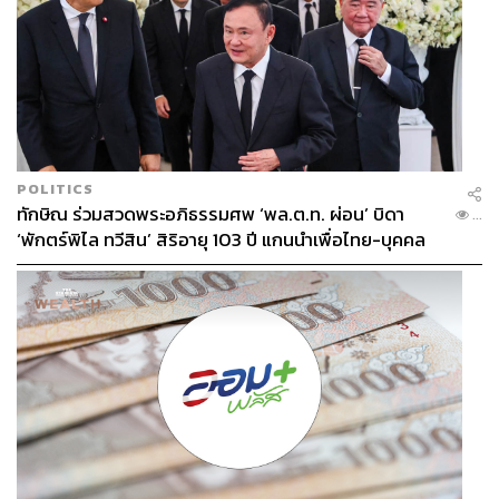
POLITICS
ทักษิณ ร่วมสวดพระอภิธรรมศพ ‘พล.ต.ท. ผ่อน’ บิดา
...
‘พักตร์พิไล ทวีสิน’ สิริอายุ 103 ปี แกนนำเพื่อไทย-บุคคล
หลากวงการร่วมอาลัย