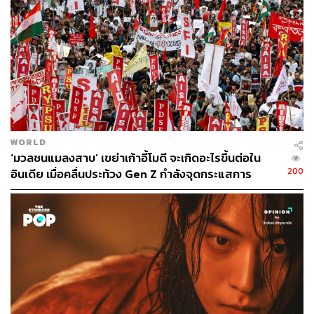
สไตล์กัน
อินไซต์สำคัญที่ Wisesight Research พบคือปรากฏการณ์
‘Generational Style Swap’ หรือการสลับสไตล์ข้ามรุ่น โดย
คนรุ่นใหม่เริ่มหันกลับไปหา Nostalgia ผ่านกล้องฟิล์ม, กล้อง
CCD และแผ่นเสียง เพื่อมองหาความรู้สึกแบบ Authentic ที่
ต่างจากโลกดิจิทัลที่สมบูรณ์แบบเกินไป
WORLD
‘มวลชนแมลงสาบ’ เขย่าเก้าอี้โมดี จะเกิดอะไรขึ้นต่อใน
ในทางกลับกัน คนรุ่นก่อนเริ่มเปิดรับวัฒนธรรมของคนรุ่น
200
อินเดีย เมื่อคลื่นประท้วง Gen Z กำลังจุดกระแสการ
ใหม่มากขึ้น ทั้งการแต่งตัวแบบ Streetwear, การใช้คำแสลง
เปลี่ยนแปลง
และการทำคอนเทนต์วิดีโอสั้น
ปรากฏการณ์นี้สะท้อนว่าอายุเริ่มมีผลต่อรสนิยมน้อยลง ขณะ
ที่ตัวตนกลายเป็นสิ่งที่ผู้บริโภคอยากสื่อสารมากกว่าเดิม ซึ่ง
เป็นสัญญาณว่าแบรนด์อาจแบ่งกลุ่มผู้บริโภคด้วย
Demographic เพียงอย่างเดียวไม่ได้อีกต่อไป