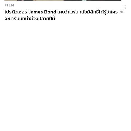
FILM
โปรดิวเซอร์ James Bond เผยว่าแฟนหนังมีสิทธิ์ได้รู้ว่าใคร
...
จะมารับบทนำช่วงปลายปีนี้
News
Wealth
Pop
Podcast
Video
Now
Opinion
Careers
Events
Privacy
About
Contact
Policy
FOR
ADVERTISING
MEMBERSHIP