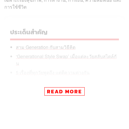
การใช้ชีวิต
ประเด็นสำคัญ
สาม Generation กับสามวิธีคิด
‘Generational Style Swap’ เมื่อแต่ละวัยสลับสไตล์กั
น
5 เรื่องที่ทุกวัยพูดถึง แต่ตีความต่างกัน
READ MORE
ผลวิเคราะห์ยังชี้ว่า Generation ในวันนี้สะท้อนความแตกต่าง
ด้านวิธีคิดและความคาดหวัง มากกว่าจะเป็นเรื่องช่วงอายุ
เพราะคนต่างวัยอาจมี Mindset หรือ Pain Point ร่วมกัน
ขณะที่คนอายุใกล้กันกลับมีมุมมองต่อชีวิตต่างกัน