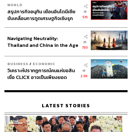
WORLD
สรุปภารกิจอนุทิน เยือนอินโดนีเซีย
515
ขับเคลื่อนการทูตเศรษฐกิจเชิงรุก
ประกาศหุ้นส่วนยุทธศาสตร์ไทย –
อินโดนีเซีย
Navigating Neutrality:
Thailand and China in the Age
150
of a New Global Order
BUSINESS
/
ECONOMIC
วิเคราะห์ปรากฏการณ์คนแห่ขอสิน
2.5K
เชื่อ CLICX อาจเป็นเพียงยอด
ภูเขาน้ำแข็ง ของปัญหาหนี้ครัว
เรือนไทยที่ถูกซุกไว้
LATEST STORIES