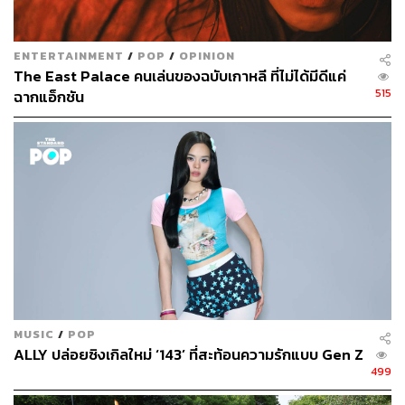
5 เรื่องที่ทุกวัยพูดถึง แต่ตีความต่างกัน
ENTERTAINMENT
/
POP
/
OPINION
The East Palace คนเล่นของฉบับเกาหลี ที่ไม่ได้มีดีแค่
แม้แต่ละ Generation จะคิดต่างกัน แต่ Wisesight Research
515
ฉากแอ็กชัน
พบว่าผู้บริโภคทุกวัยยังพูดถึง 5 เรื่องร่วมกัน ได้แก่ สุขภาพ
กายและใจ, การเงินและความมั่นคง, งานและความหมาย
ของชีวิต, ครอบครัวและความสัมพันธ์ และความสุขเล็กๆ ใน
ชีวิตประจำวัน
สิ่งที่ต่างกันคือมุมมองที่แต่ละวัยใช้ตีความ โดย Gen Z มอง
สุขภาพผ่านมิติ Mental Health และ Self-healing, Gen Y ให้
ความสำคัญกับ Work-life Balance และความมั่นคงระยะยาว
ขณะที่ Gen X โฟกัสสุขภาพระยะยาว, การเกษียณ และ
บทบาทดูแลครอบครัว แม้พูดเรื่องเดียวกันแต่ความหมาย
เบื้องหลังต่างกัน
MUSIC
/
POP
ALLY ปล่อยซิงเกิลใหม่ ‘143’ ที่สะท้อนความรักแบบ Gen Z
499
Wisesight Research มองว่าการสื่อสารที่ได้ผลในวันนี้ คือ
การเข้าใจว่าผู้บริโภคแต่ละ Generation เผชิญแรงกดดัน