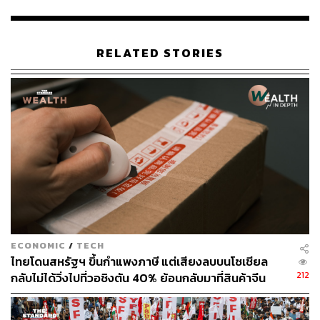
คุณภาพชีวิตระยะยาว หัวข้อที่ถูกพูดถึงมากคือ Experiential
Travel หรือการท่องเที่ยวเพื่อเก็บประสบการณ์หลังทำงาน
หนักมาหลายปี
RELATED STORIES
นอกจากนี้ Gen Y ยังแชร์ประสบการณ์เลี้ยงลูก Gen Alpha
มากขึ้น โดยให้น้ำหนักกับการพัฒนา EQ ควบคู่ทักษะ
วิชาการ สะท้อนว่าคนกลุ่มนี้มองหาความมั่นคงทั้งด้านการ
เงินและอารมณ์ไปพร้อมกัน
ส่วน Gen X อยู่ในจุดกึ่งกลางระหว่างโลกดั้งเดิมและดิจิทัล
บทสนทนาสะท้อนทั้งความภูมิใจในรากวัฒนธรรมและความ
พยายามเชื่อมต่อกับโลกใหม่ ทั้งการสนับสนุนแบรนด์ไทย,
การพูดถึง Soft Power และการทดลองทำวิดีโอสั้นหรือใช้คำ
แสลง อีกหัวข้อที่สำคัญคือ Mentorship & Management โดย
ECONOMIC
/
TECH
เฉพาะการบริหารทีม Gen Z และการทำงานร่วมกันระหว่าง
ไทยโดนสหรัฐฯ ขึ้นกำแพงภาษี แต่เสียงลบบนโซเชียล
คนต่างวัย
212
กลับไม่ได้วิ่งไปที่วอชิงตัน 40% ย้อนกลับมาที่สินค้าจีน
ราคาถูกที่ทะลักจน SME ไทยสู้ไม่ไหว
‘Generational Style Swap’ เมื่อแต่ละวัยสลับ