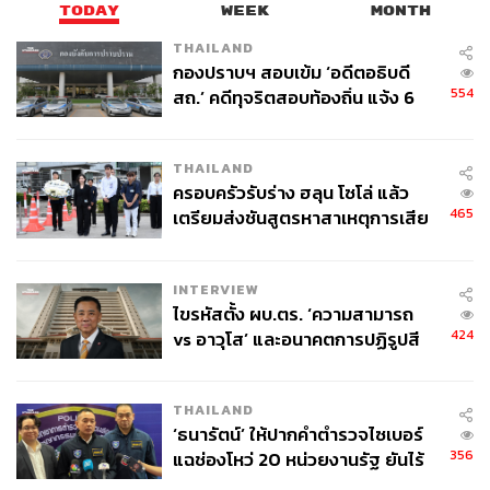
TODAY
WEEK
MONTH
THAILAND
กองปราบฯ สอบเข้ม ‘อดีตอธิบดี
554
สถ.’ คดีทุจริตสอบท้องถิ่น แจ้ง 6
ข้อหาหนัก จ่อชง ป.ป.ช. 12 ส.ค. นี้
321
THAILAND
ครอบครัวรับร่าง ฮลุน โซโล่ แล้ว
465
เตรียมส่งชันสูตรหาสาเหตุการเสีย
ABOUT THE AUTHOR
ชีวิต
THE STANDARD WEALTH
INTERVIEW
สำนักข่าวเศรษฐกิจ ธุรกิจ และการลงทุน โดย
ไขรหัสตั้ง ผบ.ตร. ‘ความสามารถ
ทีมข่าว THE STANDARD
424
vs อาวุโส’ และอนาคตการปฏิรูปสี
กากี กับ พล.ต.อ. เอก อังสนานนท์
THAILAND
‘ธนารัตน์’ ให้ปากคำตำรวจไซเบอร์
356
แฉช่องโหว่ 20 หน่วยงานรัฐ ยันไร้
นัยทางการเมือง