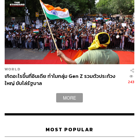
อะไรและมองหาความมั่นคงแบบไหน มากกว่าการพูดให้ตรง
วัยเพียงอย่างเดียว เพราะผู้บริโภคยุคนี้เลือกแบรนด์จาก
มากกว่าราคาหรือโปรโมชัน สิ่งที่แบรนด์ต้องแข่งขันจึงเป็น
ความสามารถในการเข้าไปอยู่ในบริบทชีวิตของผู้คนแต่ละวัย
ให้ได้จริง
ภาพ :
Mongta Studio / Shutterstock
สามารถติดตาม THE STANDARD WEALTH
WORLD
เกิดอะไรขึ้นที่อินเดีย ทำไมกลุ่ม Gen Z รวมตัวประท้วง
ผ่านแอปพลิเคชันต่างๆ ที่คุณสะดวกหรือใช้งานอยู่แล้วได้เลย
243
ใหญ่ ขับไล่รัฐบาล
MORE
TAGS:
กล้องฟิล์ม
Work-Life Balance
Gen Z
WISESIGHT
พฤติกรรมผู้บริโภค
Gen X
Streetwear
สุขภาพจิต
Soft Power
Gen Y
MOST POPULAR