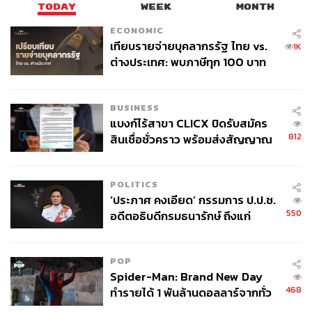
TODAY
WEEK
MONTH
ECONOMIC
เทียบรายจ่ายบุคลากรรัฐ ไทย vs.
1K
ต่างประเทศ: พบภาษีทุก 100 บาท
ของคนไทยใช้ไปกับข้าราชการเฉียด
40 บาท
BUSINESS
แบงก์ไร้สาขา CLICX ปิดรับสมัคร
812
สินเชื่อชั่วคราว พร้อมส่งสัญญาณ
เตือนกลุ่มกู้เงินผิดวัตถุประสงค์-ให้
ข้อมูลเท็จ เตรียมดำเนินคดีเด็ดขาด
POLITICS
‘ประภาศ คงเอียด’ กรรมการ ป.ป.ช.
550
อดีตอธิบดีกรมธนารักษ์ ถึงแก่
อนิจกรรม
POP
Spider-Man: Brand New Day
468
ทำรายได้ 1 พันล้านดอลลาร์จากทั่ว
โลกภายใน 6 วัน