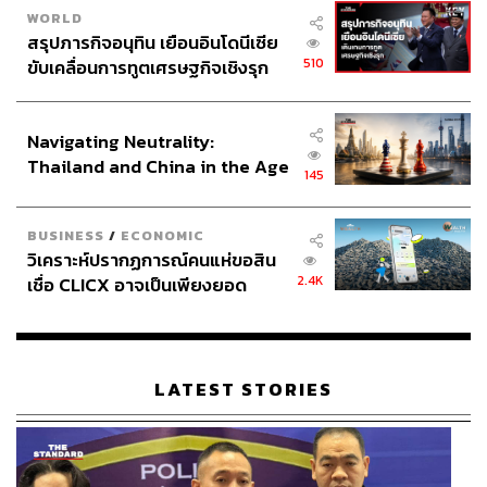
WORLD
สรุปภารกิจอนุทิน เยือนอินโดนีเซีย
510
ขับเคลื่อนการทูตเศรษฐกิจเชิงรุก
ประกาศหุ้นส่วนยุทธศาสตร์ไทย –
อินโดนีเซีย
Navigating Neutrality:
Thailand and China in the Age
145
of a New Global Order
BUSINESS
/
ECONOMIC
วิเคราะห์ปรากฏการณ์คนแห่ขอสิน
2.4K
เชื่อ CLICX อาจเป็นเพียงยอด
ภูเขาน้ำแข็ง ของปัญหาหนี้ครัว
เรือนไทยที่ถูกซุกไว้
LATEST STORIES