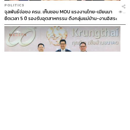
POLITICS
จุลพันธ์จ่อชง ครม. เห็นชอบ MOU แรงงานไทย-เมียนมา
...
ยืดเวลา 5 ปี รองรับอุตสาหกรรม ดึงกลุ่มแม่บ้าน-งานอิสระ
เข้าสู่ระบบประกันสังคม
BUSINESS
/
BUSINESS
กรุงไทย ฉลอง 60 ปีเคียงข้างเศรษฐกิจไทย ลุยทศวรรษ
...
ใหม่ ชู Data-Driven ขับเคลื่อนยุทธศาสตร์ความยั่งยืน