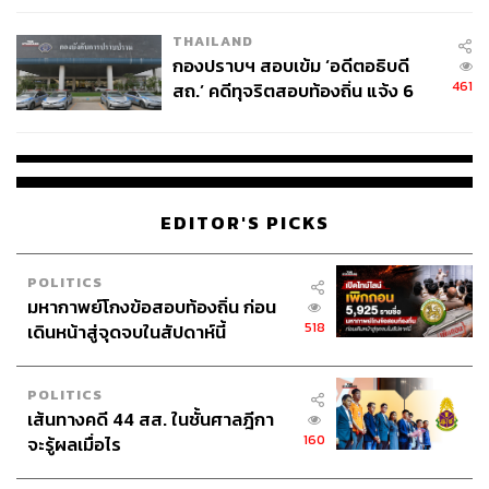
THAILAND
กองปราบฯ สอบเข้ม ‘อดีตอธิบดี
461
สถ.’ คดีทุจริตสอบท้องถิ่น แจ้ง 6
ข้อหาหนัก จ่อชง ป.ป.ช. 12 ส.ค. นี้
EDITOR'S PICKS
POLITICS
มหากาพย์โกงข้อสอบท้องถิ่น ก่อน
518
เดินหน้าสู่จุดจบในสัปดาห์นี้
POLITICS
เส้นทางคดี 44 สส. ในชั้นศาลฎีกา
160
จะรู้ผลเมื่อไร