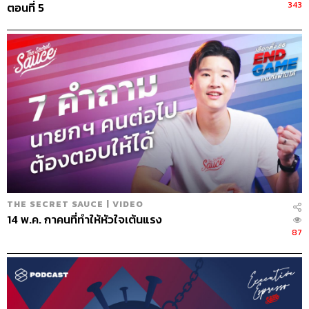
343
ตอนที่ 5
69
ABOUT THE HOST
นครินทร์ วนกิจไพบูลย์
บรรณาธิการบริหาร สำนักข่าว THE
THE SECRET SAUCE | VIDEO
STANDARD วิทยากรด้านสื่อและการทำคอน
เทนต์ออนไลน์
14 พ.ค. กาคนที่ทำให้หัวใจเต้นแรง
87