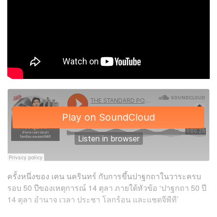
ครั้งหนึ่งของ เคน นครินทร์ กับการขึ้นปาฐกถาในวาระครบ
รอบ 50 ปีของเหตุการณ์ 14 ตุลา ภายใต้หัวข้อ ‘ปาฐกถา 50 ปี
14 ตุลา อำนาจ เวลา ประชา โลกร้อน และแชตจีพีที’