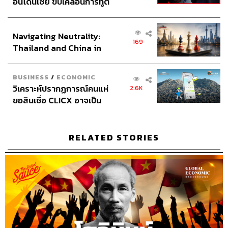
อินโดนีเซีย ขับเคลื่อนการทูต
เศรษฐกิจเชิงรุก ประกาศหุ้น
ส่วนยุทธศาสตร์ไทย –
Navigating Neutrality:
อินโดนีเซีย
169
Thailand and China in
the Age of a New Global
Order
BUSINESS
/
ECONOMIC
วิเคราะห์ปรากฏการณ์คนแห่
2.6K
ขอสินเชื่อ CLICX อาจเป็น
เพียงยอดภูเขาน้ำแข็ง ของ
ปัญหาหนี้ครัวเรือนไทยที่ถูก
ซุกไว้
RELATED STORIES
Credits
Host & Show Creator
นครินทร์ วนกิจไพบูลย์
Manager
ปวริศา ตั้งตุลานนท์
Assistant
อสุมิ สุกี้คาวะ
Project Coordinator
ณิชนันทน์ ทับทิม