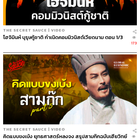
Content Creators
ชาคร ฉายเพชร, ธนภาคย์ อิทธิชัยพล,
ภัทรสุดา บุญญศรี, อาภาภัทร อารยางกูร
Video Editors
วุฒิชัย ถิระบัญชาศักดิ์, อนนต์ พูนเจ้าทรัพย์,
ศุภมิตร เศรษฐลักษณ์
THE SECRET SAUCE | VIDEO
Sound Director
กฤตพล จียะเกียรติ
โฮจิมินห์ บุรุษกู้ชาติ กำเนิดคอมมิวนิสต์เวียดนาม ตอน 1/3
Sound Recording Engineer
ขจีพรรณ วิจิตรรัตน์, ธภัทร
173
ตั้งวงษ์ไชย
Graphic Designer
ธนิดา โตวิวัฒน์
Channel Team Lead
สิทธิโชติ สุภาวรรณ์
Senior Channel Admin
ทศพล เพิ่มพูล
Online Community Admin
สิรินยา เจษฎาพงศ์ภักดี
THE STANDARD Shared Service Department
TAGS:
Podcast
The Standard Podcast
THE SECRET SAUCE | VIDEO
The Secret Sauce
เคน นครินทร์
คิดแบบขงเบ้ง ยุทธศาสตร์หลงจง สรุปสามก๊กฉบับเฮียวิทย์