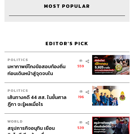
MOST POPULAR
EDITOR'S PICK
POLITICS
มหากาพย์โกงข้อสอบท้องถิ่น
559
ก่อนเดินหน้าสู่จุดจบใน
สัปดาห์นี้
POLITICS
เส้นทางคดี 44 สส. ในชั้นศาล
196
ฎีกา จะรู้ผลเมื่อไร
WORLD
สรุปภารกิจอนุทิน เยือน
539