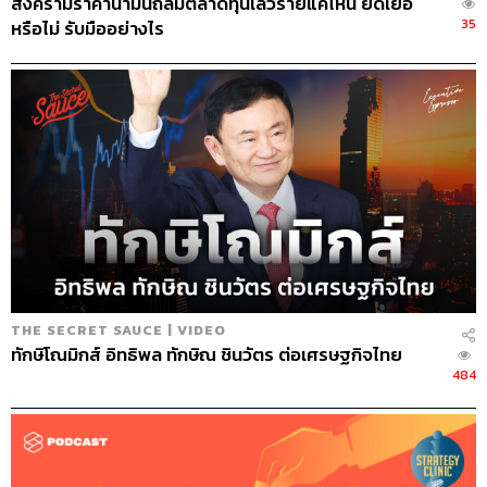
สงครามราคาน้ำมันถล่มตลาดทุนเลวร้ายแค่ไหน ยืดเยื้อ
นครินทร์ วนกิจไพบูลย์
35
หรือไม่ รับมืออย่างไร
บรรณาธิการบริหาร สำนักข่าว THE
STANDARD วิทยากรด้านสื่อและการทำคอน
เทนต์ออนไลน์
THE SECRET SAUCE | VIDEO
ทักษิโณมิกส์ อิทธิพล ทักษิณ ชินวัตร ต่อเศรษฐกิจไทย
484