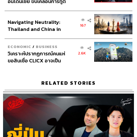
Credits
อินโดนีเซีย ขับเคลื่อนการทูต
เศรษฐกิจเชิงรุก ประกาศหุ้น
ส่วนยุทธศาสตร์ไทย –
Show Creator
นครินทร์ วนกิจไพบูลย์
Navigating Neutrality:
อินโดนีเซีย
167
The Secret Sauce Manager
ปวริศา ตั้งตุลานนท์
Thailand and China in
Content Creator
ชาคร ฉายเพชร, ธนภาคย์ อิทธิชัยพล,
the Age of a New Global
ภัทรสุดา บุญญศรี, ภัทรพร บุญนำอุดม
Order
ECONOMIC
/
BUSINESS
Video Editor
วุฒิชัย ถิระบัญชาศักดิ์
วิเคราะห์ปรากฏการณ์คนแห่
2.6K
Sound Designer & Engineer
กฤตพล จียะเกียรติ
ขอสินเชื่อ CLICX อาจเป็น
Sound Recording Engineer
ขจีพรรณ วิจิตรรัตน์
เพียงยอดภูเขาน้ำแข็ง ของ
Assistant
อสุมิ สุกี้คาวะ
ปัญหาหนี้ครัวเรือนไทยที่ถูก
Graphic Designer
ธนิดา โตวิวัฒน์
ซุกไว้
RELATED STORIES
Channel Manager
เชษฐพงศ์ ชูประดิษฐ์
Social Media Editor
ทศพล เพิ่มพูล
THE STANDARD Proofreader Team
THE STANDARD Webmaster Team
Social Media Admins
วนัชพร ดวงนิล, สุทธกิตติ์​ สุทธา
วรรณกุล, ธิติกร ลิ้มทองมณี, วิมลณัฐ พรศิริอนันต์, นิพพิชฌน์
ชุลีนวน
Archive Officer
ชริน ธนอุดมกรณ์, อาทิตยา อิสสรานุสรณ์