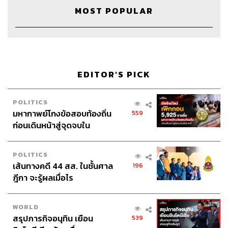
MOST POPULAR
EDITOR'S PICK
POLITICS
มหากาพย์โกงข้อสอบท้องถิ่น
559
ก่อนเดินหน้าสู่จุดจบใน
สัปดาห์นี้
POLITICS
เส้นทางคดี 44 สส. ในชั้นศาล
196
ฎีกา จะรู้ผลเมื่อไร
WORLD
สรุปภารกิจอนุทิน เยือน
539