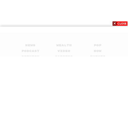
News
Wealth
Pop
Podcast
Video
Now
Opinion
Careers
Events
Privacy
About
Contact
Policy
FOR
ADVERTISING
MEMBERSHIP
© 2017-
2026
The Standard. All rights reserved.