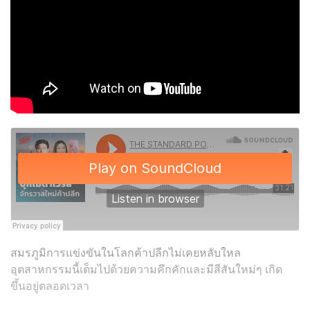
สมรภูมิการแข่งขันในโลกค้าปลีกไม่เคยหลับใหล
อุตสาหกรรมนี้เต็มไปด้วยความคึกคักและมีสีสันใหม่ๆ เกิด
ขึ้นอยู่ตลอดเวลา