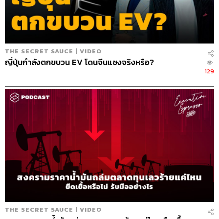
THE SECRET SAUCE | VIDEO
TAGS:
Podcast
The Standard Podcast
ญี่ปุ่นกำลังตกขบวน EV โดนจีนแซงจริงหรือ?
The Secret Sauce
เคน นครินทร์
Metaverse
129
The Mall Group
120
ABOUT THE HOST
THE SECRET SAUCE | VIDEO