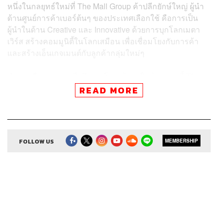
หนึ่งในกลยุทธ์ใหม่ที่ The Mall Group ค้าปลีกยักษ์ใหญ่ ผู้นำ
ด้านศูนย์การค้าเบอร์ต้นๆ ของประเทศเลือกใช้ คือการเป็น
ผู้นำในด้าน Creative และ Innovative ด้วยการบุกโลกเมตา
เวิร์ส สร้างคอมมูนิตี้ในโลกเสมือน เพื่อเชื่อมโยงกับการค้า
และสร้างเอ็นเกจเมนต์กับลูกค้ากลุ่มใหม่ๆ
คำถามคือ เพราะอะไรจึงกระโดดเข้ามาในห้วงเวลานี้ The
Mall มองโอกาสและความเสี่ยงของการลงทุนในโลกเสมือน
READ MORE
ใบนี้อย่างไร และอะไรคือประสบการณ์ที่ผู้บริโภคจะได้รับนับ
จากนี้ ติดตามชมได้ใน
The Secret Sauce
เอพิโสดนี้
สำหรับผู้ที่สนใจสมัคร Join Mniverse ได้ 3 ช่องทาง
FOLLOW US
MEMBERSHIP
M Card Application
Mniverse Website:
www.mniverse.co
Mniverse Facebook:
www.facebook.com/MniverseW
orld