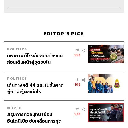
EDITOR'S PICK
POLITICS
มหากาพย์โกงข้อสอบท้องถิ่น
553
ก่อนเดินหน้าสู่จุดจบใน
สัปดาห์นี้
POLITICS
เส้นทางคดี 44 สส. ในชั้นศาล
192
ฎีกา จะรู้ผลเมื่อไร
WORLD
สรุปภารกิจอนุทิน เยือน
533
อินโดนีเซีย ขับเคลื่อนการทูต
Credits
เศรษฐกิจเชิงรุก ประกาศหุ้น