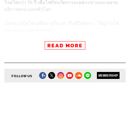
โรคไตกว่า 70 ปี เพื่อโฟกัสนวัตกรรมเฉพาะทางและขยาย
บริการครบวงจรทั่วโลก
เป้าหมายไม่ใช่แค่ยืดอายุไต แต่ “คืนชีวิตอิสระ” ให้ผู้ป่วยใช้
เวลาคุณภาพกับครอบครัว
โดยปัจจุบันประเทศไทยมีผู้ป่วยไตวายเรื้อรังกว่า 16 ล้านคน
READ MORE
และเพิ่มขึ้นทุกปี Vantive จึงตั้งโรงงานในไทยเพื่อพร้อมดูแลผู้
ป่วยได้ทันทุกวิกฤต พร้อมสนับสนุนนโยบาย PD First ให้ผู้
ป่วยสิทธิบัตรทองได้มีโอกาสล้างไตได้เองที่บ้านทั้งประหยัด
งบและยกระดับคุณภาพชีวิต
FOLLOW US
MEMBERSHIP
เคน นครินทร์ พูดคุยกับ Steven Flynn ประธานบริหาร
ภูมิภาค เอเชียแปซิฟิก บริษัท แวนทีฟ (President, Asia-
Pacific Region at Vantive) ถึงวิสัยทัศน์ กลยุทธ์ธุรกิจ และ
เบื้องหลังดีลพลิกเกมสุขภาพไต ติดตามชมได้ใน
The Secret
Sauce
เอพิโสดนี้