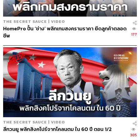
THE STANDARD Shared Service Department
THE SECRET SAUCE | VIDEO
HomePro ปั้น ’ช่าง’ พลิกเกมสงครามราคา ยึดลูกค้าตลอด
177
ชีพ
TAGS:
Podcast
สุขภาพ
The Standard Podcast
The Secret Sauce
เคน นครินทร์
โรคไต
Vantive
6.8K
THE SECRET SAUCE | VIDEO
ลีกวนยู พลิกสิงคโปร์จากโคลนตม ใน 60 ปี ตอน 1/2
ABOUT THE HOST
305