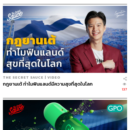
นครินทร์ วนกิจไพบูลย์
บรรณาธิการบริหาร สำนักข่าว THE
STANDARD วิทยากรด้านสื่อและการทำคอน
เทนต์ออนไลน์
THE SECRET SAUCE | VIDEO
กฎยานเต้ ทำไมฟินแลนด์มีความสุขที่สุดในโลก
137