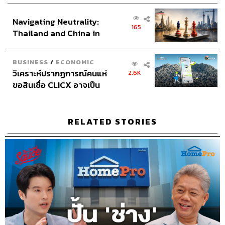
ส่วนยุทธศาสตร์ไทย –
Navigating Neutrality:
อินโดนีเซีย
Host & Show Creator
นครินทร์ วนกิจไพบูลย์
165
Thailand and China in
Manager
ปวริศา ตั้งตุลานนท์
the Age of a New Global
Assistant
ศิลา รัตนวลีวงศ์
Order
Project Coordinator
ซาจิ แซ่อื้อ
BUSINESS
/
ECONOMIC
Producer
นภัสสร กะสินัง
วิเคราะห์ปรากฏการณ์คนแห่
2.6K
Content Creators
ชาคร ฉายเพชร, ธนภาคย์ อิทธิชัยพล,
ขอสินเชื่อ CLICX อาจเป็น
เพียงยอดภูเขาน้ำแข็ง ของ
ภัทรสุดา บุญญศรี, อาภาภัทร อารยางกูร, ณัชพล เนตรมหา
ปัญหาหนี้ครัวเรือนไทยที่ถูก
กุล
ซุกไว้
Video Editors
วุฒิชัย ถิระบัญชาศักดิ์, อนนต์ พูนเจ้าทรัพย์,
RELATED STORIES
ศุภมิตร เศรษฐลักษณ์, สุชานาถ หนูสุวรรณ
Sound Director
กฤตพล จียะเกียรติ
Sound Recording Engineer
ขจีพรรณ วิจิตรรัตน์, ธภัทร
ตั้งวงษ์ไชย
Graphic Designer
ธนิดา โตวิวัฒน์
Channel Team Lead
สิทธิโชติ สุภาวรรณ์
Senior Channel Admin
ทศพล เพิ่มพูล
Online Community Admin
สิรินยา เจษฎาพงศ์ภักดี