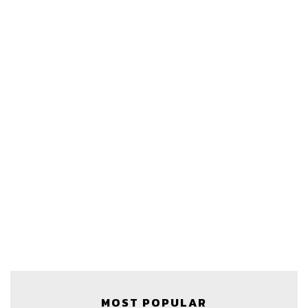
สามารถฟังพอดแคสต์ The Secret Sauce
ผ่านแอปพลิเคชันต่างๆ ที่คุณสะดวกหรือใช้อยู่แล้วได้เลย
MOST POPULAR