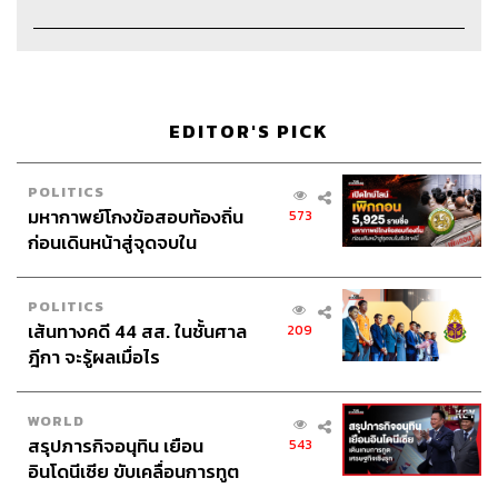
Credits
EDITOR'S PICK
Show Creator นครินทร์ วนกิจไพบูลย์
Show Producer ปวริศา ตั้งตุลานนท์
POLITICS
Creative ภัทร จารุอริยานนท์, พชร ไพโรจน์
มหากาพย์โกงข้อสอบท้องถิ่น
573
Video Editor วุฒิชัย ถิระบัญชาศักดิ์
ก่อนเดินหน้าสู่จุดจบใน
Sound Designer & Engineer กฤตพล จียะเกียรติ
สัปดาห์นี้
Sound Recording Engineer ขจีพรรณ วิจิตรรัตน์
POLITICS
Assistant อสุมิ สุกี้คาวะ
เส้นทางคดี 44 สส. ในชั้นศาล
209
Art Director อนงค์นาฏ วิวัฒนานนท์
ฎีกา จะรู้ผลเมื่อไร
Channel Manager เชษฐพงศ์ ชูประดิษฐ์
Channel Admin จักรภัทร อ่ำพริ้ง
Proofreader พรนภัส ชำนาญค้า
WORLD
Webmaster
ไชยพร ศิริกลการ
สรุปภารกิจอนุทิน เยือน
543
อินโดนีเซีย ขับเคลื่อนการทูต
Social Media Admins วนัชพร ดวงนิล, สุทธกิตติ์​ สุทธาวรรณ
เศรษฐกิจเชิงรุก ประกาศหุ้น
กุล, ธิติกร ลิ้มทองมณี, วิมลณัฐ พรศิริอนันต์