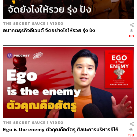
ABOUT THE HOST
นครินทร์ วนกิจไพบูลย์
THE SECRET SAUCE | VIDEO
บรรณาธิการบริหาร สำนักข่าว THE
อนาคตธุรกิจอีเวนต์ จัดอย่างไรให้รวย รุ่ง ปัง
STANDARD วิทยากรด้านสื่อและการทำคอน
80
เทนต์ออนไลน์
THE SECRET SAUCE | VIDEO
Ego is the enemy ตัวคุณคือศัตรู ศิลปะการบริหารอีโก้
158