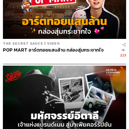
THE SECRET SAUCE | VIDEO
POP MART อาร์ตทอยแสนล้าน กล่องสุ่มกระชากใจ
223