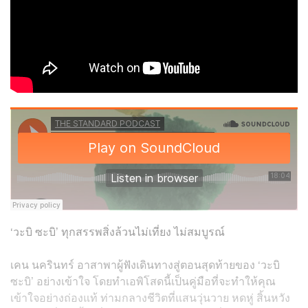
‘วะบิ ซะบิ’ ทุกสรรพสิ่งล้วนไม่เที่ยง ไม่สมบูรณ์
เคน นครินทร์ อาสาพาผู้ฟังเดินทางสู่ตอนสุดท้ายของ ‘วะบิ
ซะบิ’ อย่างเข้าใจ โดยทำเอพิโสดนี้เป็นคู่มือที่จะทำให้คุณ
เข้าใจอย่างถ่องแท้ ท่ามกลางชีวิตที่แสนวุ่นวาย หดหู่ สิ้นหวัง