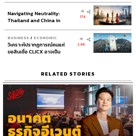
ส่วนยุทธศาสตร์ไทย –
Archive Officer ชริน จำปาวัน
Navigating Neutrality:
อินโดนีเซีย
174
Thailand and China in
the Age of a New Global
Order
BUSINESS
/
ECONOMIC
วิเคราะห์ปรากฏการณ์คนแห่
2.6K
ขอสินเชื่อ CLICX อาจเป็น
TAGS:
นครินทร์
เคน
The Standard Podcast
เพียงยอดภูเขาน้ำแข็ง ของ
The Secret Sauce
เคน นครินทร์
นครินทร์ วนกิจไพบูลย์
Wabisabi
วะบิซะบิ
ปัญหาหนี้ครัวเรือนไทยที่ถูก
Podcast
ซุกไว้
RELATED STORIES
60