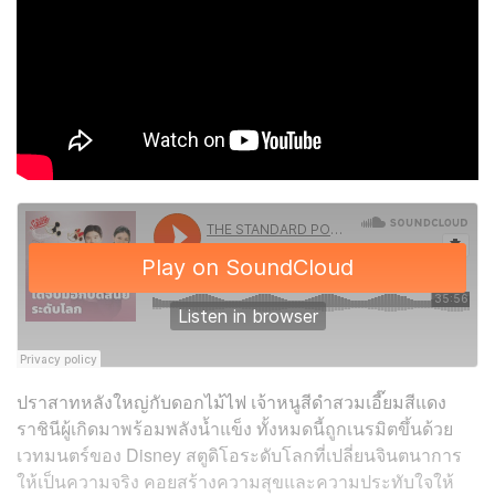
ปราสาทหลังใหญ่กับดอกไม้ไฟ เจ้าหนูสีดำสวมเอี๊ยมสีแดง
ราชินีผู้เกิดมาพร้อมพลังน้ำแข็ง ทั้งหมดนี้ถูกเนรมิตขึ้นด้วย
เวทมนตร์ของ Disney สตูดิโอระดับโลกที่เปลี่ยนจินตนาการ
ให้เป็นความจริง คอยสร้างความสุขและความประทับใจให้