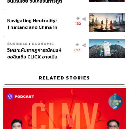
อินโดนีเซีย ขับเคลื่อนการทูต
Producer
ภัทรพร บุญนำอุดม
เศรษฐกิจเชิงรุก ประกาศหุ้น
Content Creator
ชาคร ฉายเพชร, ธนภาคย์ อิทธิชัยพล,
ส่วนยุทธศาสตร์ไทย –
ภัทรสุดา บุญญศรี
Navigating Neutrality:
อินโดนีเซีย
Video Editor
วุฒิชัย ถิระบัญชาศักดิ์
182
Thailand and China in
Sound Designer & Engineer
กฤตพล จียะเกียรติ
the Age of a New Global
Sound Recording Engineer
ขจีพรรณ วิจิตรรัตน์
Order
Assistant
อสุมิ สุกี้คาวะ
BUSINESS
/
ECONOMIC
Graphic Designer
ธนิดา โตวิวัฒน์
วิเคราะห์ปรากฏการณ์คนแห่
2.6K
Channel Manager
เชษฐพงศ์ ชูประดิษฐ์
ขอสินเชื่อ CLICX อาจเป็น
Social Media Editor
ทศพล เพิ่มพูล
เพียงยอดภูเขาน้ำแข็ง ของ
ปัญหาหนี้ครัวเรือนไทยที่ถูก
THE STANDARD Proofreader Team
ซุกไว้
THE STANDARD Webmaster Team
RELATED STORIES
Social Media Admins
วนัชพร ดวงนิล, สุทธกิตติ์​ สุทธา
วรรณกุล, ธิติกร ลิ้มทองมณี, วิมลณัฐ พรศิริอนันต์, นิพพิชฌน์
ชุลีนวน
Archive Officer
ชริน ธนอุดมกรณ์, อาทิตยา อิสสรานุสรณ์