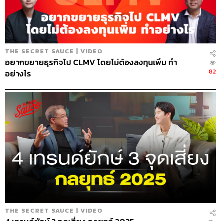
TAGS:
เคน นครินทร์
Podcast
The Standard Podcast
The Secret Sauce
THE SECRET SAUCE | VIDEO
อยากขยายธุรกิจไป CLMV โดยไม่ต้องลงทุนเพิ่ม ทำ
82
อย่างไร
241
ABOUT THE HOST
นครินทร์ วนกิจไพบูลย์
บรรณาธิการบริหาร สำนักข่าว THE
STANDARD วิทยากรด้านสื่อและการทำคอน
เทนต์ออนไลน์
THE SECRET SAUCE | VIDEO