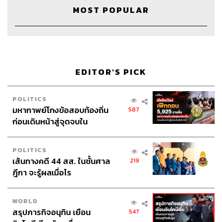
MOST POPULAR
EDITOR'S PICK
POLITICS
มหากาพย์โกงข้อสอบท้องถิ่น
587
ก่อนเดินหน้าสู่จุดจบใน
สัปดาห์นี้
POLITICS
เส้นทางคดี 44 สส. ในชั้นศาล
219
ฎีกา จะรู้ผลเมื่อไร
Credits
Show Creator
นครินทร์ วนกิจไพบูลย์
WORLD
The Secret Sauce Manager
ปวริศา ตั้งตุลานนท์
สรุปภารกิจอนุทิน เยือน
547