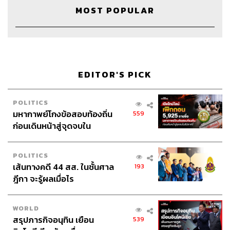
MOST POPULAR
EDITOR'S PICK
POLITICS
มหากาพย์โกงข้อสอบท้องถิ่น
559
Credits
ก่อนเดินหน้าสู่จุดจบใน
สัปดาห์นี้
Show Creator นครินทร์ วนกิจไพบูลย์
Show Producer ปวริศา ตั้งตุลานนท์
POLITICS
เส้นทางคดี 44 สส. ในชั้นศาล
Creative ภัทร จารุอริยานนท์
193
ฎีกา จะรู้ผลเมื่อไร
Video Editor วุฒิชัย ถิระบัญชาศักดิ์
Sound Designer & Engineer กฤตพล จียะเกียรติ
Sound Recording Engineer ขจีพรรณ วิจิตรรัตน์
WORLD
Assistant อสุมิ สุกี้คาวะ
สรุปภารกิจอนุทิน เยือน
539
Art Director อนงค์นาฏ วิวัฒนานนท์