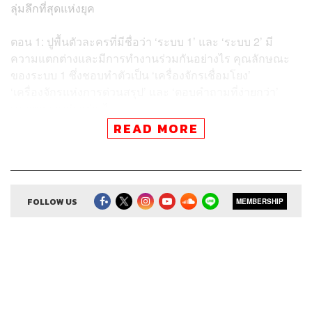
ลุ่มลึกที่สุดแห่งยุค
ตอน 1: ปูพื้นตัวละครที่มีชื่อว่า ‘ระบบ 1’ และ ‘ระบบ 2’ มี
ความแตกต่างและมีการทำงานร่วมกันอย่างไร คุณลักษณะ
ของระบบ 1 ซึ่งชอบทำตัวเป็น ‘เครื่องจักรเชื่อมโยง’
‘เครื่องจักรแห่งการด่วนสรุป’ และ ‘ตอบคำถามที่ง่ายกว่า’
หมายความว่าอย่างไร
READ MORE
ติดตามต่อในตอนที่ 2: พวกเราล้วนอคติ ด่วนสรุป และมั่นใจ
เกินไป และตอนที่ 3: ทฤษฎีความคาดหวังกับการเกลียดความ
สูญเสีย ได้ที่ The Secret Sauce เร็วๆ นี้
FOLLOW US
MEMBERSHIP
สามารถฟังพอดแคสต์ The Secret Sauce
ผ่านแอปพลิเคชันต่างๆ ที่คุณสะดวกหรือใช้อยู่แล้วได้เลย