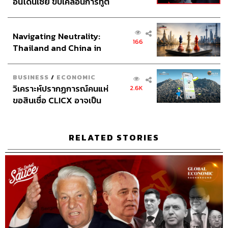
อินโดนีเซีย ขับเคลื่อนการทูต
Channel Manager เชษฐพงศ์ ชูประดิษฐ์
เศรษฐกิจเชิงรุก ประกาศหุ้น
Channel Admin จักรภัทร อ่ำพริ้ง
ส่วนยุทธศาสตร์ไทย –
Proofreader ลักษณ์นารา พักตร์เพียงจันทร์
Navigating Neutrality:
อินโดนีเซีย
166
Thailand and China in
Webmaster
ณฐพร โรจน์อนุสรณ์
the Age of a New Global
Social Media Admins วนัชพร ดวงนิล, สุทธกิตติ์​ สุทธาวรรณ
Order
กุล, ธิติกร ลิ้มทองมณี, วิมลณัฐ พรศิริอนันต์
BUSINESS
/
ECONOMIC
Archive Officer ชริน จำปาวัน
วิเคราะห์ปรากฏการณ์คนแห่
2.6K
ขอสินเชื่อ CLICX อาจเป็น
เพียงยอดภูเขาน้ำแข็ง ของ
ปัญหาหนี้ครัวเรือนไทยที่ถูก
ซุกไว้
RELATED STORIES
TAGS:
โนเบล
สรุป
รีวิว
Podcast
Thinking
นครินทร์
Fast and Slow
เคน
คิด
The Standard Podcast
เร็วและช้า
The Secret Sauce
ระบบ 1
เคน นครินทร์
ระบบ 2
นครินทร์ วนกิจไพบูลย์
ข้อบกพร่อง
หนังสือ
ความคิด
เศรษฐศาสตร์พฤติกรรม
Daniel Kahneman
ถอดบทเรียน