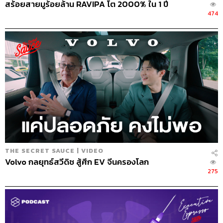
สร้อยสายมูร้อยล้าน RAVIPA โต 2000% ใน 1 ปี
474
THE SECRET SAUCE | VIDEO
Volvo กลยุทธ์สวีดิช สู้ศึก EV จีนครองโลก
275