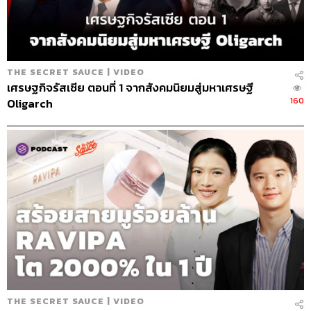
THE SECRET SAUCE | VIDEO
เศรษฐกิจรัสเซีย ตอนที่ 1 จากสังคมนิยมสู่มหาเศรษฐี
160
Oligarch
243
ABOUT THE HOST
นครินทร์ วนกิจไพบูลย์
บรรณาธิการบริหาร สำนักข่าว THE
STANDARD วิทยากรด้านสื่อและการทำคอน
เทนต์ออนไลน์
THE SECRET SAUCE | VIDEO