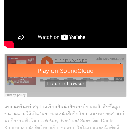
เคน นครินทร์ สรุปบทเรียนอันน่าอัศจรรย์จากหนังสือซึ่งถูก
ขนานนามให้เป็น ‘พ่อ’ ของหนังสือจิตวิทยาและเศรษฐศาสตร์
พฤติกรรมทั่วโลก
Thinking, Fast and Slow
โดย Daniel
Kahneman นักจิตวิทยาเจ้าาของรางวัลโนเบลและนักคิดที่