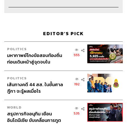
Credits
EDITOR'S PICK
Show Creator
นครินทร์ วนกิจไพบูลย์
POLITICS
The Secret Sauce Manager
ปวริศา ตั้งตุลานนท์
มหากาพย์โกงข้อสอบท้องถิ่น
555
Content Creator
ชาคร ฉายเพชร, ธนภาคย์ อิทธิชัยพล,
ก่อนเดินหน้าสู่จุดจบใน
ภัทรสุดา บุญญศรี, ภัทรพร บุญนำอุดม
สัปดาห์นี้
Video Editor
วุฒิชัย ถิระบัญชาศักดิ์, อนนต์ พูนเจ้าทรัพย์
POLITICS
Sound Designer & Engineer
กฤตพล จียะเกียรติ
เส้นทางคดี 44 สส. ในชั้นศาล
192
Sound Recording Engineer
ขจีพรรณ วิจิตรรัตน์, ธภัทร
ฎีกา จะรู้ผลเมื่อไร
ตั้งวงษ์ไชย
Assistant
อสุมิ สุกี้คาวะ
Graphic Designer
ธนิดา โตวิวัฒน์
WORLD
Channel Manager
เชษฐพงศ์ ชูประดิษฐ์
สรุปภารกิจอนุทิน เยือน
535
อินโดนีเซีย ขับเคลื่อนการทูต
Social Media Editor
ทศพล เพิ่มพูล
เศรษฐกิจเชิงรุก ประกาศหุ้น
THE STANDARD Proofreader Team