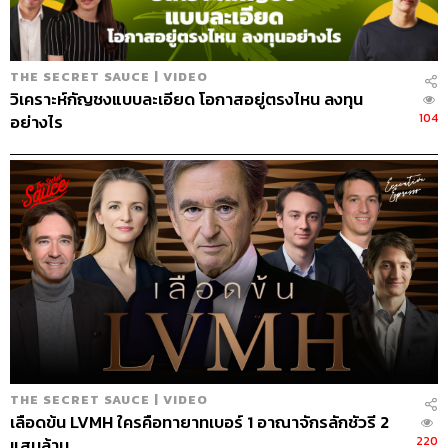
401
THE SECRET SAUCE | VIDEO
วิเคราะห์กัญชงแบบละเอียด โอกาสอยู่ตรงไหน ลงทุน
104
อย่างไร
ABOUT THE HOST
นครินทร์ วนกิจไพบูลย์
บรรณาธิการบริหาร สำนักข่าว THE
STANDARD วิทยากรด้านสื่อและการทำคอน
เทนต์ออนไลน์
THE SECRET SAUCE | VIDEO
เลือดข้น LVMH ใครคือทายาทเบอร์ 1 อาณาจักรลักชัวรี 2
220
แสนล้าน