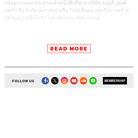
กรรมการและประธานเจ้าหน้าที่บริหาร บริษัท ธนบุรี เฮลท์
แคร์ กรุ๊ป จำกัด (มหาชน) หรือ THG ที่จะมาเล่าถึงการสร้าง
จิตวิญญาณที่เป็นหัวใจสำคัญของ Well-being
READ MORE
สามารถฟังพอดแคสต์ The Secret Sauce
ผ่านแอปพลิเคชันต่างๆ ที่คุณสะดวกหรือใช้อยู่แล้วได้เลย
FOLLOW US
MEMBERSHIP