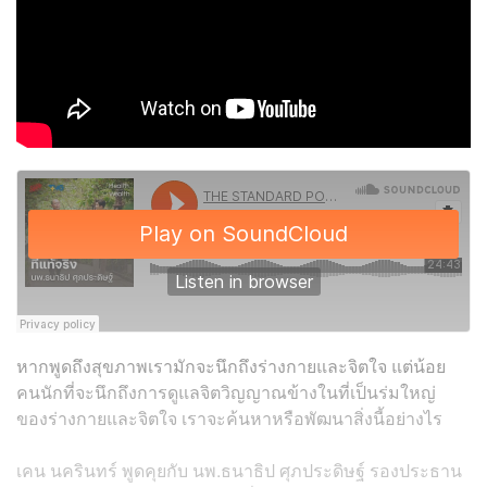
หากพูดถึงสุขภาพเรามักจะนึกถึงร่างกายและจิตใจ แต่น้อย
คนนักที่จะนึกถึงการดูแลจิตวิญญาณข้างในที่เป็นร่มใหญ่
ของร่างกายและจิตใจ เราจะค้นหาหรือพัฒนาสิ่งนี้อย่างไร
เคน นครินทร์ พูดคุยกับ
นพ.ธนาธิป ศุภประดิษฐ์ รองประธาน