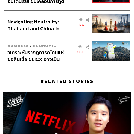
เคน นครินทร์
นครินทร์ วนกิจไพบูลย์
อินโดนีเซีย ขับเคลื่อนการทูต
เคล็ดลับความสำเร็จ
TMB
Podcast
เศรษฐกิจเชิงรุก ประกาศหุ้น
ธนาคารทหารไทย
Business
ธนาคารธนชาต
ส่วนยุทธศาสตร์ไทย –
brand
ปิติ ตัณฑเกษม
นครินทร์
ตั้งรับเชิงรุก
Navigating Neutrality:
อินโดนีเซีย
เคน
176
Thailand and China in
the Age of a New Global
Order
BUSINESS
/
ECONOMIC
วิเคราะห์ปรากฏการณ์คนแห่
2.6K
ขอสินเชื่อ CLICX อาจเป็น
เพียงยอดภูเขาน้ำแข็ง ของ
ปัญหาหนี้ครัวเรือนไทยที่ถูก
ซุกไว้
70
RELATED STORIES
ABOUT THE HOST
นครินทร์ วนกิจไพบูลย์
บรรณาธิการบริหาร สำนักข่าว THE
STANDARD วิทยากรด้านสื่อและการทำคอน
เทนต์ออนไลน์