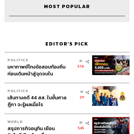
Credits
MOST POPULAR
Show Creator
นครินทร์ วนกิจไพบูลย์
Show Producer
ปวริศา ตั้งตุลานนท์
Show Co-Producer
เชษฐพงศ์ ชูประดิษฐ์
Creative
ภัทร จารุอริยานนท์
EDITOR'S PICK
Episode Editor
เชษฐพงศ์ ชูประดิษฐ์
Sound Designer & Engineer
กฤตพล จียะเกียรติ
POLITICS
Marketing & Coordinator
อภิสิทธิ์​ หรรษาภิรมย์โชค
มหากาพย์โกงข้อสอบท้องถิ่น
576
Art Director
อนงค์นาฏ วิวัฒนานนท์
ก่อนเดินหน้าสู่จุดจบใน
Proofreader
ลักษณ์นารา พักตร์เพียงจันทร์
สัปดาห์นี้
Webmaster
ไชยพร ศิริกลการ
POLITICS
Music
westonemusic.com
เส้นทางคดี 44 สส. ในชั้นศาล
211
ฎีกา จะรู้ผลเมื่อไร
WORLD
สรุปภารกิจอนุทิน เยือน
545
TAGS:
The Standard Podcast
The Secret Sauce