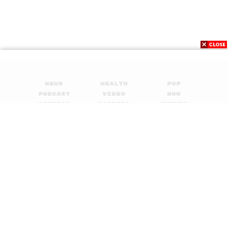
News
Wealth
Pop
Podcast
Video
Now
Opinion
Careers
Events
Privacy
About
Contact
Policy
FOR
ADVERTISING
MEMBERSHIP
© 2017-
2026
The Standard. All rights reserved.