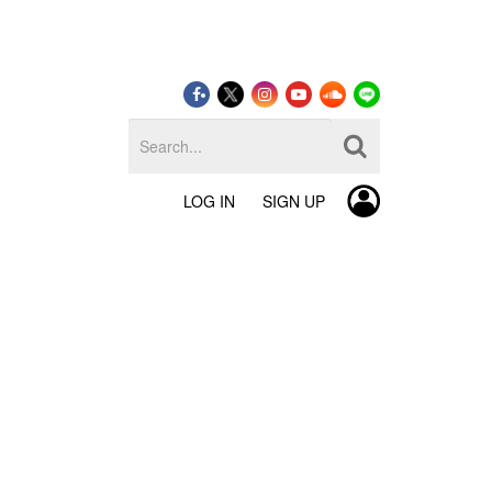
LOG IN
SIGN UP