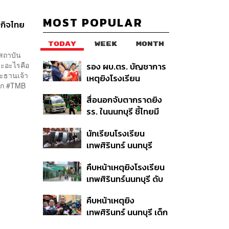
MOST POPULAR
ฐกิจไทย
TODAY
WEEK
MONTH
สถาบัน
ละอะไรคือ
รอง ผบ.ตร. บัญชาการ
ระธานเจ้า
เหตุยิงโรงเรียน
รุก #TMB
เทพศิรินทร์ นนทบุรี สั่ง
สื่อนอกจับตากราดยิง
ค้นหา 2 รอบยืนยันไร้คน
รร. ในนนทบุรี ชี้ไทยมี
ติดค้าง พบศพปู่-ย่าที่
อัตราครอบครองปืนสูง
บ้านพักผู้ก่อเหตุ
นักเรียนโรงเรียน
ในระดับต้นของภูมิภาค
เทพศิรินทร์ นนทบุรี
อพยพเข้ายังพื้นที่
คืบหน้าเหตุยิงโรงเรียน
ปลอดภัยชั่วคราว หลัง
เทพศิรินทร์นนทบุรี ดับ
เหตุใช้อาวุธปืนภายใน
6 ศพ โฆษก ตร. เร่ง
โรงเรียนคลี่คลาย
คืบหน้าเหตุยิง
สอบปมขโมยปืนปู่ก่อ
เทพศิรินทร์ นนทบุรี เด็ก
เหตุ
14 เสียชีวิตที่โรง