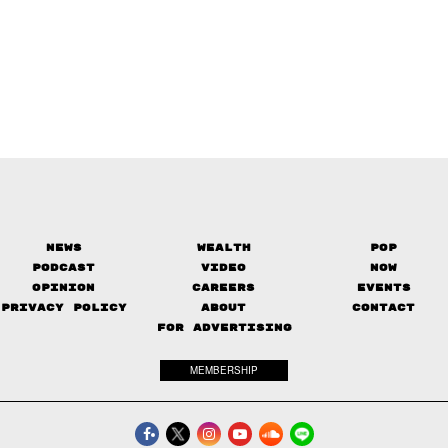
News
Wealth
Pop
Podcast
Video
Now
Opinion
Careers
Events
Privacy Policy
About
Contact
FOR ADVERTISING
MEMBERSHIP